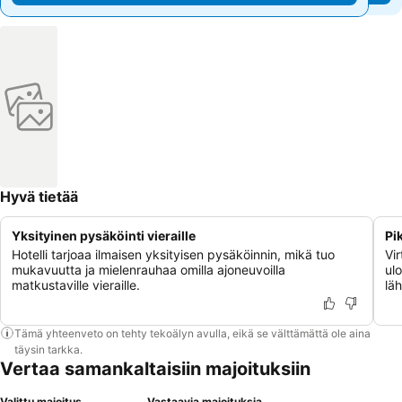
Hyvä tietää
Yksityinen pysäköinti vieraille
Pi
Hotelli tarjoaa ilmaisen yksityisen pysäköinnin, mikä tuo
Vir
mukavuutta ja mielenrauhaa omilla ajoneuvoilla
ul
matkustaville vieraille.
lä
Tämä yhteenveto on tehty tekoälyn avulla, eikä se välttämättä ole aina
täysin tarkka.
Vertaa samankaltaisiin majoituksiin
Valittu majoitus
Vastaavia majoituksia