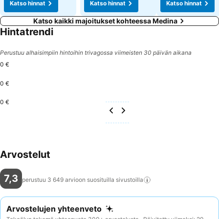
Katso hinnat
Katso hinnat
Katso hinnat
Katso kaikki majoitukset kohteessa Medina
Hintatrendi
Perustuu alhaisimpiin hintoihin trivagossa viimeisten 30 päivän aikana
0 €
0 €
0 €
Arvostelut
7,3
perustuu 3 649 arvioon suosituilla
sivustoilla
Arvostelujen yhteenveto