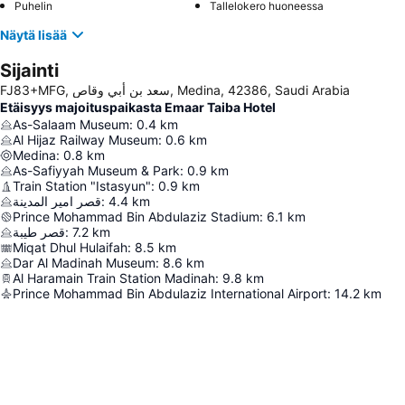
Puhelin
Tallelokero huoneessa
Näytä lisää
Sijainti
FJ83+MFG, سعد بن أبي وقاص, Medina, 42386, Saudi Arabia
Etäisyys majoituspaikasta Emaar Taiba Hotel
As-Salaam Museum
:
0.4
km
Al Hijaz Railway Museum
:
0.6
km
Medina
:
0.8
km
As-Safiyyah Museum & Park
:
0.9
km
Train Station "Istasyun"
:
0.9
km
قصر امير المدينة
:
4.4
km
Prince Mohammad Bin Abdulaziz Stadium
:
6.1
km
قصر طيبة
:
7.2
km
Miqat Dhul Hulaifah
:
8.5
km
Dar Al Madinah Museum
:
8.6
km
Al Haramain Train Station Madinah
:
9.8
km
Prince Mohammad Bin Abdulaziz International Airport
:
14.2
km