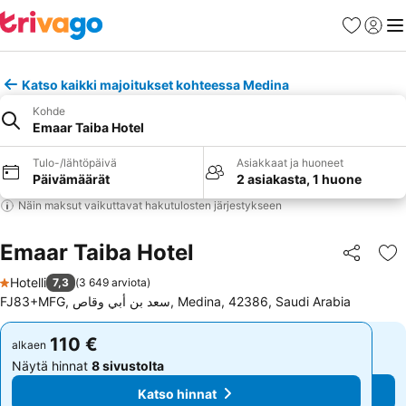
Suosikit
Kirjaud
Val
Katso kaikki majoitukset kohteessa Medina
Kohde
Emaar Taiba Hotel
Tulo-/lähtöpäivä
Asiakkaat ja huoneet
Päivämäärät
2 asiakasta, 1 huone
Näin maksut vaikuttavat hakutulosten järjestykseen
Emaar Taiba Hotel
Jaa
Li
Hotelli
7,3
(
3 649 arviota
)
1 Tähtiluokitus
FJ83+MFG, سعد بن أبي وقاص, Medina, 42386, Saudi Arabia
110 €
110 €
alkaen
alkaen
Näytä hinnat
8 sivustolta
Näytä hinnat
8 sivustolta
Katso hinnat
Katso hinnat