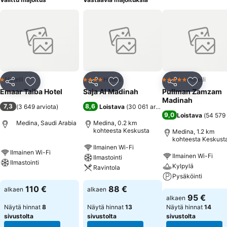
Hotelli
Hotelli
Hotelli
1 Tähtiluokitus
4 Tähtiluokitus
5 Tähtiluokitus
Jaa
Lisää suosikkeihin
Jaa
Lisää suosikkeihin
Jaa
Lisää suo
Emaar Taiba Hotel
Saja Al Madinah
Pullman Zamzam
Madinah
7,3
8,6
(
3 649 arviota
)
Loistava
(
30 061 arviota
)
9,0
Loistava
(
54 579 
Medina, Saudi Arabia
Medina, 0.2 km
kohteesta Keskusta
Medina, 1.2 km
kohteesta Keskust
Ilmainen Wi-Fi
Ilmainen Wi-Fi
Ilmainen Wi-Fi
Ilmastointi
Ilmastointi
Kylpylä
Ravintola
Pysäköinti
110 €
88 €
alkaen
alkaen
95 €
alkaen
Näytä hinnat
8
Näytä hinnat
13
Näytä hinnat
14
sivustolta
sivustolta
sivustolta