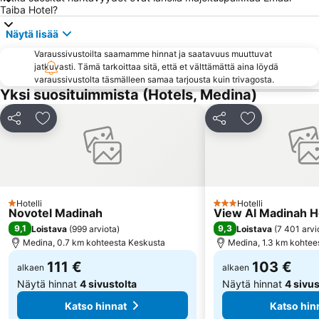
Taiba Hotel?
Näytä lisää
Varaussivustoilta saamamme hinnat ja saatavuus muuttuvat
jatkuvasti. Tämä tarkoittaa sitä, että et välttämättä aina löydä
varaussivustolta täsmälleen samaa tarjousta kuin trivagosta.
Yksi suosituimmista (Hotels, Medina)
Jaa
Lisää suosikkeihin
Jaa
Lisää suosikk
Hotelli
Hotelli
1 Tähtiluokitus
3 Tähtiluokitus
Novotel Madinah
View Al Madinah H
9,1
9,3
Loistava
(
999 arviota
)
Loistava
(
7 401 arvi
Medina, 0.7 km kohteesta Keskusta
Medina, 1.3 km kohtee
111 €
103 €
alkaen
alkaen
Näytä hinnat
4 sivustolta
Näytä hinnat
4 sivus
Katso hinnat
Katso hin