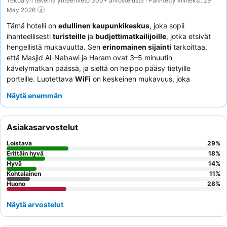
Tekoälyn tekemä yhteenveto 300+ arvostelusta · Päivitetty viimeksi: 29
May 2026
Tämä hotelli on
edullinen kaupunkikeskus
, joka sopii
ihanteellisesti
turisteille
ja
budjettimatkailijoille
, jotka etsivät
hengellistä mukavuutta. Sen
erinomainen sijainti
tarkoittaa,
että Masjid Al-Nabawi ja Haram ovat 3–5 minuutin
kävelymatkan päässä, ja sieltä on helppo pääsy tietyille
porteille. Luotettava
WiFi
on keskeinen mukavuus, joka
varmistaa, että vieraat pysyvät yhteydessä. Vieraat kehuvat
Näytä enemmän
jatkuvasti
ystävällistä ja yhteistyökykyistä henkilökuntaa
,
erityisesti vastaanottotiimiä, jota usein kiitetään
avuliaisuudestaan. Jos haluat rauhallisemman kokemuksen,
Asiakasarvostelut
harkitse huoneen pyytämistä poispäin pääkadulta.
Loistava
29
%
Erittäin hyvä
18
%
Hyvä
14
%
Kohtalainen
11
%
Huono
28
%
Näytä arvostelut