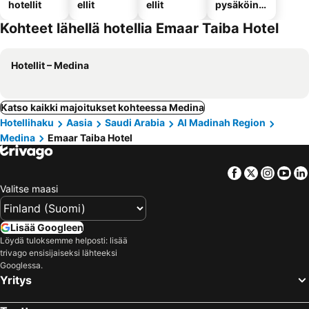
hotellit
ellit
ellit
pysäköinni
llä
Kohteet lähellä hotellia Emaar Taiba Hotel
Hotellit – Medina
Katso kaikki majoitukset kohteessa Medina
Hotellihaku
Aasia
Saudi Arabia
Al Madinah Region
Medina
Emaar Taiba Hotel
Facebook
Twitter
Insta
Yo
Valitse maasi
Lisää Googleen
Löydä tuloksemme helposti: lisää
trivago ensisijaiseksi lähteeksi
Googlessa.
Yritys