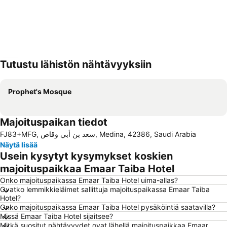
Tutustu lähistön nähtävyyksiin
Laajenna kartta
Prophet's Mosque
Majoituspaikan tiedot
FJ83+MFG, سعد بن أبي وقاص, Medina, 42386, Saudi Arabia
Näytä lisää
Usein kysytyt kysymykset koskien
majoituspaikkaa Emaar Taiba Hotel
Onko majoituspaikassa Emaar Taiba Hotel uima-allas?
Ovatko lemmikkieläimet sallittuja majoituspaikassa Emaar Taiba
Hotel?
Onko majoituspaikassa Emaar Taiba Hotel pysäköintiä saatavilla?
Missä Emaar Taiba Hotel sijaitsee?
Mitkä suositut nähtävyydet ovat lähellä majoituspaikkaa Emaar