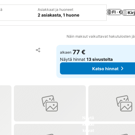
vä
Asiakkaat ja huoneet
FI · €
Kir
2 asiakasta, 1 huone
Näin maksut vaikuttavat hakutulosten jä
Lisää suosikkeihin
77 €
alkaen
Jaa
Näytä hinnat
13 sivustolta
Katso hinnat