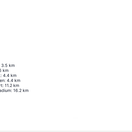
3.5
km
6
km
k
:
4.4
km
en
:
4.4
km
rt
:
11.2
km
adium
:
16.2
km
Laajenna kartta