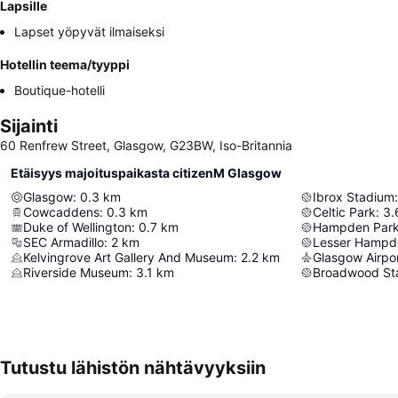
Lapsille
Lapset yöpyvät ilmaiseksi
Hotellin teema/tyyppi
Boutique-hotelli
Sijainti
60 Renfrew Street, Glasgow, G23BW, Iso-Britannia
Etäisyys majoituspaikasta citizenM Glasgow
Glasgow
:
0.3
km
Ibrox Stadium
:
Cowcaddens
:
0.3
km
Celtic Park
:
3.
Duke of Wellington
:
0.7
km
Hampden Par
SEC Armadillo
:
2
km
Lesser Hampd
Kelvingrove Art Gallery And Museum
:
2.2
km
Glasgow Airpo
Riverside Museum
:
3.1
km
Broadwood St
Tutustu lähistön nähtävyyksiin