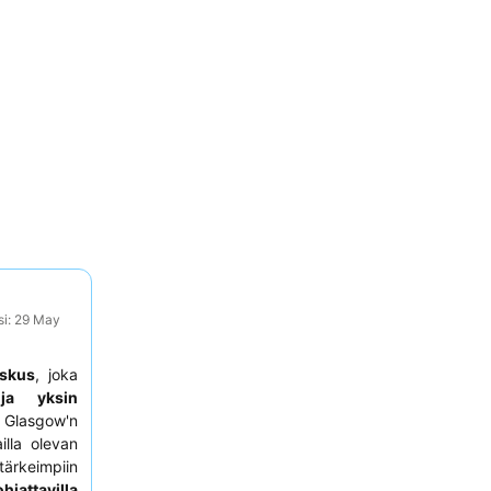
si: 29 May
skus
, joka
e ja yksin
 Glasgow'n
illa olevan
rkeimpiin
hjattavilla