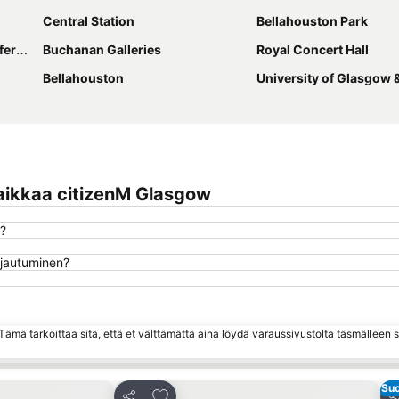
Central Station
Bellahouston Park
ntre
Buchanan Galleries
Royal Concert Hall
Bellahouston
University of Glasgow & Visi
aikkaa citizenM Glasgow
w?
rjautuminen?
ämä tarkoittaa sitä, että et välttämättä aina löydä varaussivustolta täsmälleen
Suo
hin
Lisää suosikkeihin