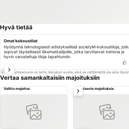
Hyvä tietää
Omat kokoustilat
Hyödynnä teknologisesti edistyksellisiä societyM-kokoustiloja, jotk
sopivat täydellisesti liikematkailijoille, jotka tarvitsevat toimivia ja
hyvin varusteltuja tiloja tapahtumiin.
Tämä yhteenveto on tehty tekoälyn avulla, eikä se välttämättä ole aina täysin
Vertaa samankaltaisiin majoituksiin
Valittu majoitus
Vastaavia majoituksia
seuraava