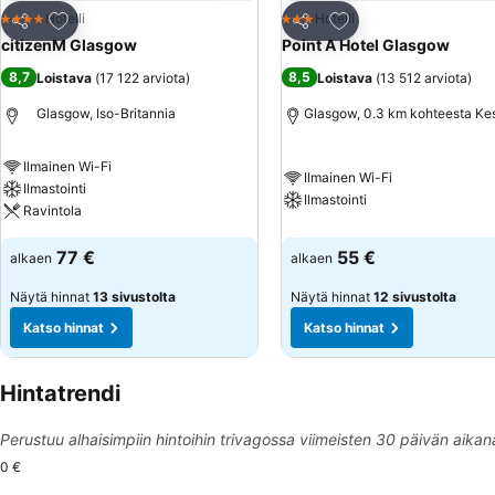
Lisää suosikkeihin
Lisää suosikkeihin
Hotelli
Hotelli
4 Tähtiluokitus
3 Tähtiluokitus
Jaa
Jaa
citizenM Glasgow
Point A Hotel Glasgow
8,7
8,5
Loistava
(
17 122 arviota
)
Loistava
(
13 512 arviota
)
Glasgow, Iso-Britannia
Glasgow, 0.3 km kohteesta Ke
Ilmainen Wi-Fi
Ilmainen Wi-Fi
Ilmastointi
Ilmastointi
Ravintola
77 €
55 €
alkaen
alkaen
Näytä hinnat
13 sivustolta
Näytä hinnat
12 sivustolta
Katso hinnat
Katso hinnat
Hintatrendi
Perustuu alhaisimpiin hintoihin trivagossa viimeisten 30 päivän aikan
0 €