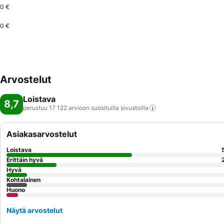
0 €
0 €
Arvostelut
Loistava
8,7
perustuu 17 122 arvioon suosituilla
sivustoilla
Asiakasarvostelut
Loistava
Erittäin hyvä
Hyvä
Kohtalainen
Huono
Näytä arvostelut