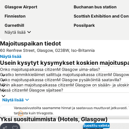
Glasgow Airport
Buchanan bus station
Finnieston
Scottish Exhibition and Conference Ce
Garnethill
Possilpark
Näytä lisää
Majoituspaikan tiedot
60 Renfrew Street, Glasgow, G23BW, Iso-Britannia
Näytä lisää
Usein kysytyt kysymykset koskien majoitusp
Onko majoituspaikassa citizenM Glasgow uima-allas?
Ovatko lemmikkieläimet sallittuja majoituspaikassa citizenM Glasgo
Onko majoituspaikassa citizenM Glasgow pysäköintiä saatavilla?
Mihin aikaan majoituspaikassa citizenM Glasgow on sisään- ja uloski
Missä citizenM Glasgow sijaitsee?
Näytä lisää
Varaussivustoilta saamamme hinnat ja saatavuus muuttuvat jatkuvasti. T
tarjousta kuin trivagosta.
Yksi suosituimmista (Hotels, Glasgow)
Suosittu valinta
Lisää suosikkeihin
Lisää suosikkei