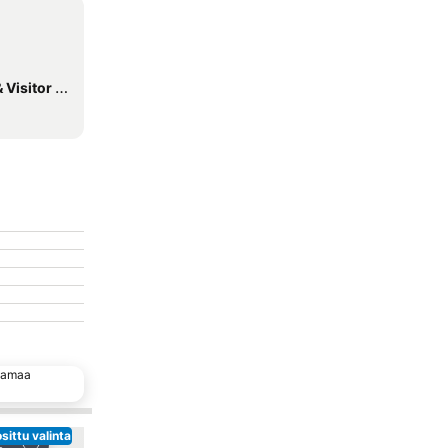
tor Centre
 samaa
sittu valinta
Lisää suosikkeihin
Lisää suosikkeihin