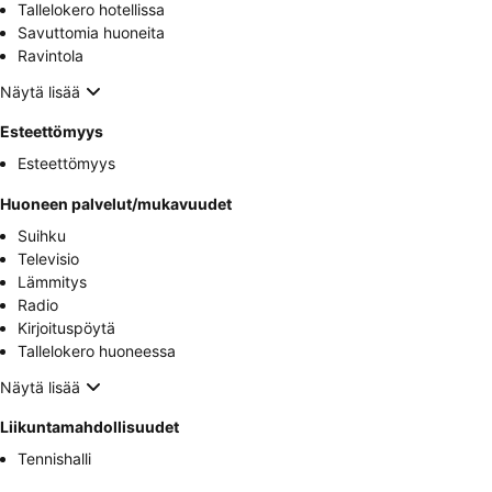
Tallelokero hotellissa
Savuttomia huoneita
Ravintola
Näytä lisää
Esteettömyys
Esteettömyys
Huoneen palvelut/mukavuudet
Suihku
Televisio
Lämmitys
Radio
Kirjoituspöytä
Tallelokero huoneessa
Näytä lisää
Liikuntamahdollisuudet
Tennishalli