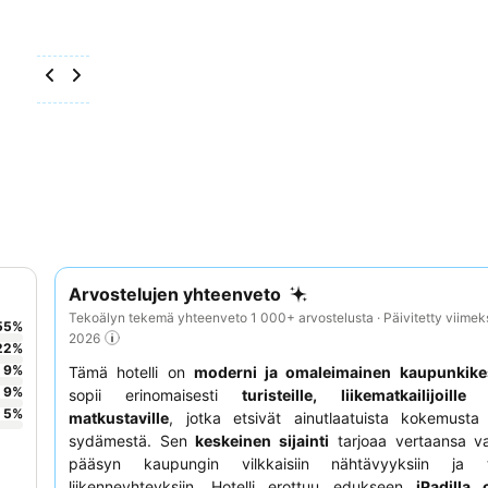
Arvostelujen yhteenveto
Tekoälyn tekemä yhteenveto 1 000+ arvostelusta · Päivitetty viimek
55
%
2026
22
%
9
%
Tämä hotelli on
moderni ja omaleimainen kaupunkike
9
%
sopii erinomaisesti
turisteille, liikematkailijoill
5
%
matkustaville
, jotka etsivät ainutlaatuista kokemusta
sydämestä. Sen
keskeinen sijainti
tarjoaa vertaansa va
pääsyn kaupungin vilkkaisiin nähtävyyksiin ja tä
liikenneyhteyksiin. Hotelli erottuu edukseen
iPadilla o