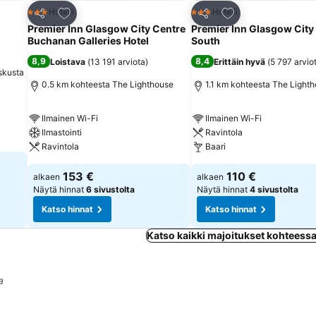
Lisää suosikkeihin
Lisää suosikkeihin
Hotelli
Hotelli
3 Tähtiluokitus
3 Tähtiluokitus
Jaa
Jaa
Premier Inn Glasgow City Centre
Premier Inn Glasgow City
Buchanan Galleries Hotel
South
8,9
8,4
Loistava
(
13 191 arviota
)
Erittäin hyvä
(
5 797 arvio
skusta
0.5 km kohteesta The Lighthouse
1.1 km kohteesta The Light
Ilmainen Wi-Fi
Ilmainen Wi-Fi
Ilmastointi
Ravintola
Ravintola
Baari
153 €
110 €
alkaen
alkaen
Näytä hinnat
6 sivustolta
Näytä hinnat
4 sivustolta
Katso hinnat
Katso hinnat
Katso kaikki majoitukset kohteess
a