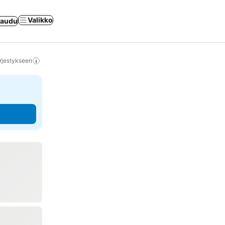
Valikko
jaudu
rjestykseen