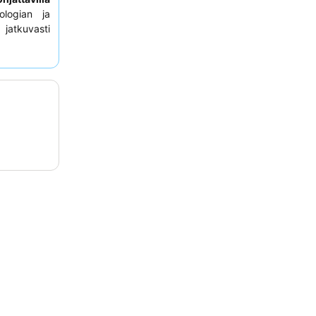
ologian ja
atkuvasti
rinomaisen
 saamiseksi