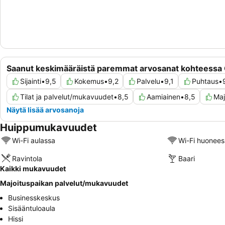
Saanut keskimääräistä paremmat arvosanat kohteessa
Sijainti
•
9,5
Kokemus
•
9,2
Palvelu
•
9,1
Puhtaus
•
Tilat ja palvelut/mukavuudet
•
8,5
Aamiainen
•
8,5
Maj
Näytä lisää arvosanoja
Huippumukavuudet
Wi-Fi aulassa
Wi-Fi huonees
Ravintola
Baari
Kaikki mukavuudet
Majoituspaikan palvelut/mukavuudet
Businesskeskus
Sisääntuloaula
Hissi