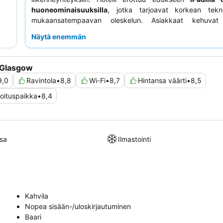
huoneominaisuuksilla
, jotka tarjoavat korkean tekn
mukaansatempaavan oleskelun. Asiakkaat kehuvat j
poikkeuksellista henkilökuntaa ja palvelua
sekä
e
Näytä enemmän
aamiaisen noutopöytää
. Todella rauhallisen kokemuksen
kannattaa pyytää huonetta, joka ei ole pääkadun puolella.
 Glasgow
9,0
Ravintola
•
8,8
Wi-Fi
•
8,7
Hintansa väärti
•
8,5
oituspaikka
•
8,4
sa
Ilmastointi
Kahvila
Nopea sisään-/uloskirjautuminen
Baari