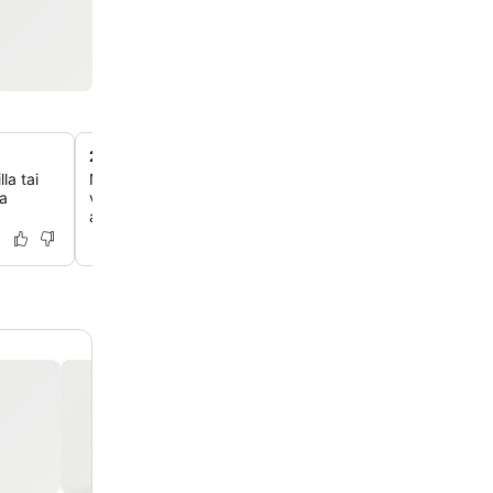
24/7 canteenM-keittiö
la tai
Nauti ympäri vuorokauden saatavilla olevasta erinomais
ja
välipaloista, cocktaileista ja erilaisista lämpimistä ja kylm
aterioista, mukaan lukien mestareiden aamiainen.