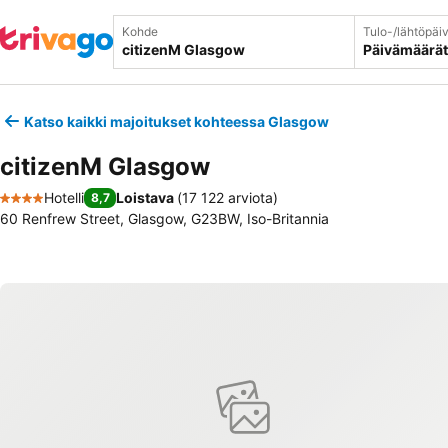
Kohde
Tulo-/lähtöpäi
Päivämäärät
Katso kaikki majoitukset kohteessa Glasgow
citizenM Glasgow
Hotelli
Loistava
(
17 122 arviota
)
8,7
4 Tähtiluokitus
60 Renfrew Street, Glasgow, G23BW, Iso-Britannia