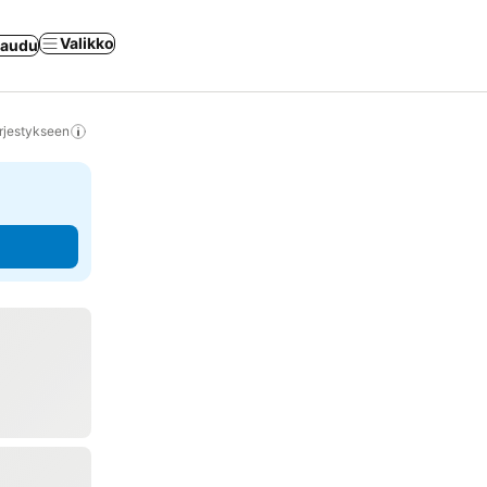
Valikko
jaudu
rjestykseen