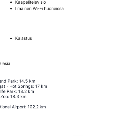
Kaapelitelevisio
Ilmainen Wi-Fi huoneissa
Kalastus
lesia
end Park
:
14.5
km
gat - Hot Springs
:
17
km
ife Park
:
18.2
km
 Zoo
:
18.3
km
tional Airport
:
102.2
km