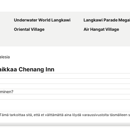
Laajenna kartta
Underwater World Langkawi
Langkawi Parade Mega
Oriental Village
Air Hangat Village
lesia
aikkaa Chenang Inn
uminen?
ämä tarkoittaa sitä, että et välttämättä aina löydä varaussivustolta täsmälleen