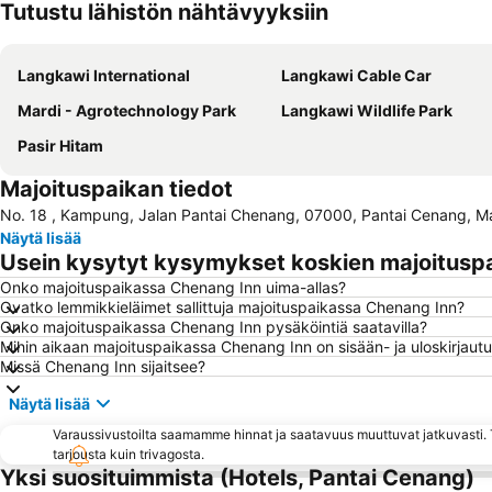
Tutustu lähistön nähtävyyksiin
Langkawi International
Langkawi Cable Car
Mardi - Agrotechnology Park
Langkawi Wildlife Park
Pasir Hitam
Majoituspaikan tiedot
No. 18 , Kampung, Jalan Pantai Chenang, 07000, Pantai Cenang, Ma
Näytä lisää
Usein kysytyt kysymykset koskien majoitusp
Onko majoituspaikassa Chenang Inn uima-allas?
Ovatko lemmikkieläimet sallittuja majoituspaikassa Chenang Inn?
Onko majoituspaikassa Chenang Inn pysäköintiä saatavilla?
Mihin aikaan majoituspaikassa Chenang Inn on sisään- ja uloskirjaut
Missä Chenang Inn sijaitsee?
Näytä lisää
Varaussivustoilta saamamme hinnat ja saatavuus muuttuvat jatkuvasti. T
tarjousta kuin trivagosta.
Yksi suosituimmista (Hotels, Pantai Cenang)