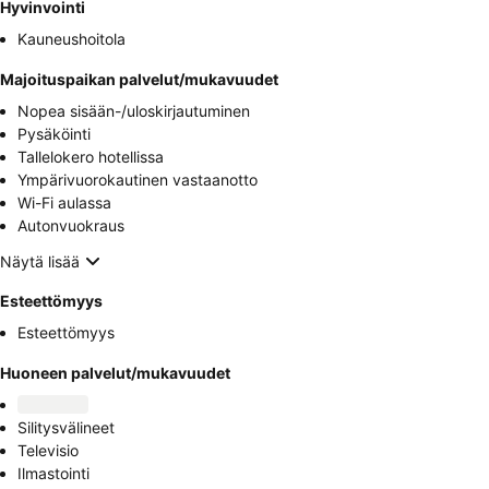
Hyvinvointi
Kauneushoitola
Majoituspaikan palvelut/mukavuudet
Nopea sisään-/uloskirjautuminen
Pysäköinti
Tallelokero hotellissa
Ympärivuorokautinen vastaanotto
Wi-Fi aulassa
Autonvuokraus
Näytä lisää
Esteettömyys
Esteettömyys
Huoneen palvelut/mukavuudet
Silitysvälineet
Televisio
Ilmastointi