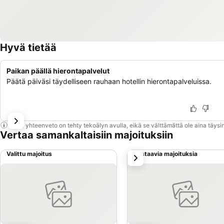
Hyvä tietää
Paikan päällä hierontapalvelut
Päätä päiväsi täydelliseen rauhaan hotellin hierontapalveluissa.
Tämä yhteenveto on tehty tekoälyn avulla, eikä se välttämättä ole aina täysin
Vertaa samankaltaisiin majoituksiin
Valittu majoitus
Vastaavia majoituksia
seuraava