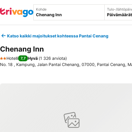
Kohde
Tulo-/lähtöpäi
Päivämäärät
Katso kaikki majoitukset kohteessa Pantai Cenang
Chenang Inn
Hotelli
Hyvä
(
1 326 arviota
)
7,7
2 Tähtiluokitus
No. 18 , Kampung, Jalan Pantai Chenang, 07000, Pantai Cenang, Ma