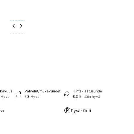
kavuus
Palvelut/mukavuudet
Hinta-laatusuhde
Hyvä
7,8
Hyvä
8,3
Erittäin hyvä
sa
Pysäköinti