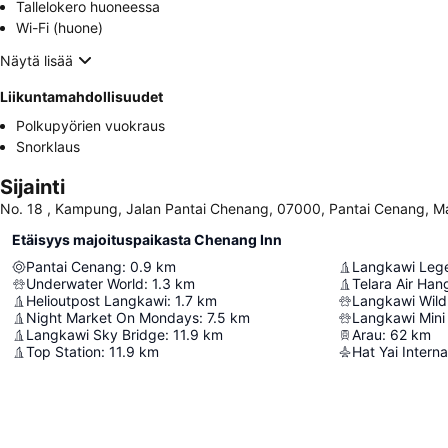
Tallelokero huoneessa
Wi-Fi (huone)
Näytä lisää
Liikuntamahdollisuudet
Polkupyörien vuokraus
Snorklaus
Sijainti
No. 18 , Kampung, Jalan Pantai Chenang, 07000, Pantai Cenang, Ma
Etäisyys majoituspaikasta Chenang Inn
Pantai Cenang
:
0.9
km
Langkawi Leg
Underwater World
:
1.3
km
Telara Air Han
Helioutpost Langkawi
:
1.7
km
Langkawi Wildl
Night Market On Mondays
:
7.5
km
Langkawi Mini
Langkawi Sky Bridge
:
11.9
km
Arau
:
62
km
Top Station
:
11.9
km
Hat Yai Interna