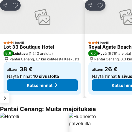
Lisää suosikkeihin
Lisää suosikkei
Jaa
Jaa
Hotelli
Hotelli
3 Tähtiluokitus
3 Tähtiluokitus
Lot 33 Boutique Hotel
Royal Agate Beach
8,6
7,5
Loistava
(
1 243 arviota
)
Hyvä
(
6 761 arviota
)
Pantai Cenang, 1.7 km kohteesta Keskusta
Pantai Cenang, 0.3 km
38 €
26 €
alkaen
alkaen
Näytä hinnat
10 sivustolta
Näytä hinnat
8 sivus
Katso hinnat
Katso hin
Pantai Cenang: Muita majoituksia