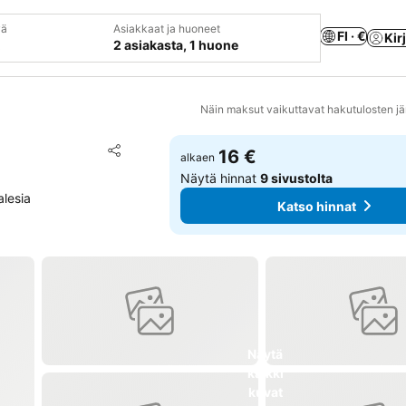
vä
Asiakkaat ja huoneet
FI · €
Kir
2 asiakasta, 1 huone
Näin maksut vaikuttavat hakutulosten jä
Lisää suosikkeihin
16 €
alkaen
Jaa
Näytä hinnat
9 sivustolta
lesia
Katso hinnat