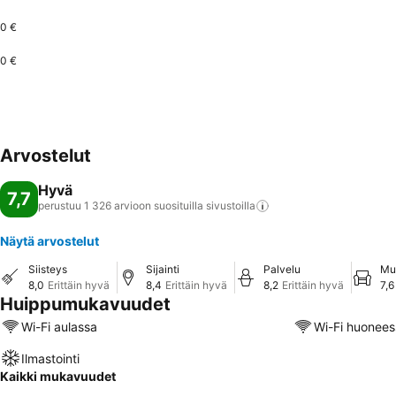
0 €
0 €
Arvostelut
Hyvä
7,7
perustuu 1 326 arvioon suosituilla
sivustoilla
Näytä arvostelut
Siisteys
Sijainti
Palvelu
Mu
8,0
Erittäin hyvä
8,4
Erittäin hyvä
8,2
Erittäin hyvä
7,6
Huippumukavuudet
Wi-Fi aulassa
Wi-Fi huonees
Ilmastointi
Kaikki mukavuudet