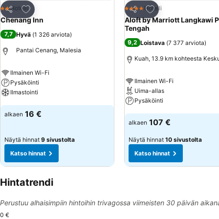
Lisää suosikkeihin
Lisää suosikkeihin
Hotelli
Hotelli
2 Tähtiluokitus
4 Tähtiluokitus
Jaa
Jaa
Chenang Inn
Aloft by Marriott Langkawi P
Tengah
7,7
Hyvä
(
1 326 arviota
)
9,2
Loistava
(
7 377 arviota
)
Pantai Cenang, Malesia
Kuah, 13.9 km kohteesta Kesk
Ilmainen Wi-Fi
Ilmainen Wi-Fi
Pysäköinti
Uima-allas
Ilmastointi
Pysäköinti
Katso hinnat
16 €
alkaen
Katso hinnat
107 €
alkaen
Näytä hinnat
9 sivustolta
Näytä hinnat
10 sivustolta
Katso hinnat
Katso hinnat
Hintatrendi
Perustuu alhaisimpiin hintoihin trivagossa viimeisten 30 päivän aikan
0 €