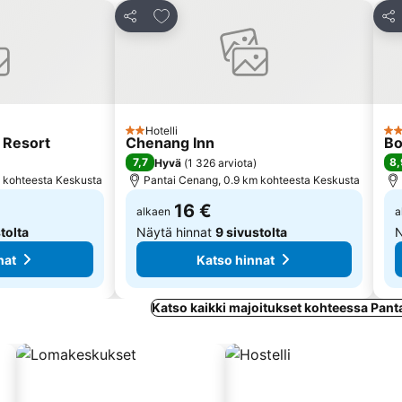
hin
Lisää suosikkeihin
Jaa
Jaa
Hotelli
2 Tähtiluokitus
4 T
 Resort
Chenang Inn
Bo
7,7
8,
Hyvä
(
1 326 arviota
)
 kohteesta Keskusta
Pantai Cenang, 0.9 km kohteesta Keskusta
16 €
alkaen
a
tolta
Näytä hinnat
9 sivustolta
N
nat
Katso hinnat
Katso kaikki majoitukset kohteessa Pan