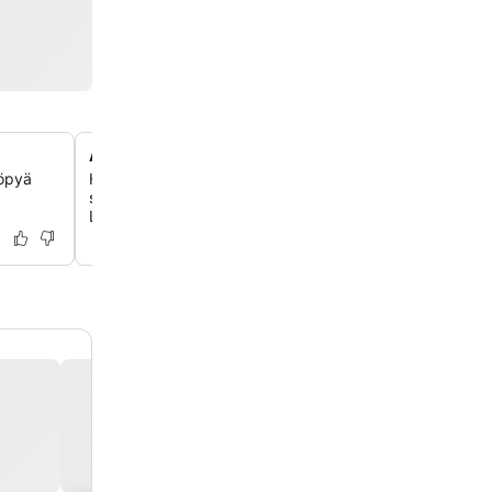
Apua paikallisiin retkiin
yöpyä
Hyödynnä hotellin lippupalvelua ja retkipalvelua viihde- 
seikkailuvarauksiin, mukaan lukien auton- ja polkupyör
Langkawin tutkimiseen.