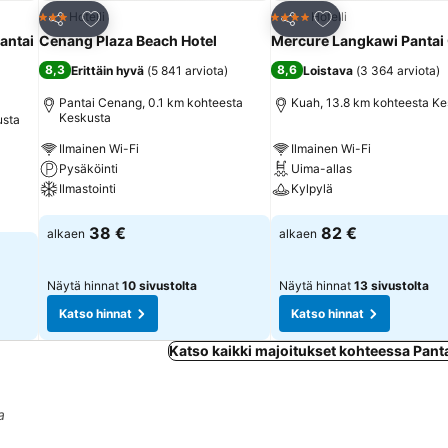
Lisää suosikkeihin
Lisää suosikkeihin
Hotelli
Hotelli
3 Tähtiluokitus
4 Tähtiluokitus
Jaa
Jaa
antai
Cenang Plaza Beach Hotel
Mercure Langkawi Pantai
8,3
8,6
Erittäin hyvä
(
5 841 arviota
)
Loistava
(
3 364 arviota
)
Pantai Cenang, 0.1 km kohteesta
Kuah, 13.8 km kohteesta Ke
Keskusta
usta
Ilmainen Wi-Fi
Ilmainen Wi-Fi
Pysäköinti
Uima-allas
Ilmastointi
Kylpylä
Katso hinnat
Katso hinnat
38 €
82 €
alkaen
alkaen
Näytä hinnat
10 sivustolta
Näytä hinnat
13 sivustolta
Katso hinnat
Katso hinnat
Katso kaikki majoitukset kohteessa Pan
a