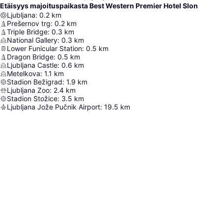
Etäisyys majoituspaikasta Best Western Premier Hotel Slon
Ljubljana
:
0.2
km
Prešernov trg
:
0.2
km
Triple Bridge
:
0.3
km
National Gallery
:
0.3
km
Lower Funicular Station
:
0.5
km
Dragon Bridge
:
0.5
km
Ljubljana Castle
:
0.6
km
Metelkova
:
1.1
km
Stadion Bežigrad
:
1.9
km
Ljubljana Zoo
:
2.4
km
Stadion Stožice
:
3.5
km
Ljubljana Jože Pučnik Airport
:
19.5
km