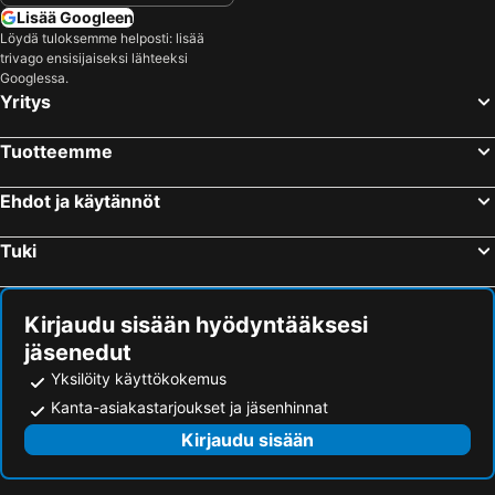
Lisää Googleen
Löydä tuloksemme helposti: lisää
trivago ensisijaiseksi lähteeksi
Googlessa.
Yritys
Tuotteemme
Ehdot ja käytännöt
Tuki
Kirjaudu sisään hyödyntääksesi
jäsenedut
Yksilöity käyttökokemus
Kanta-asiakastarjoukset ja jäsenhinnat
Kirjaudu sisään