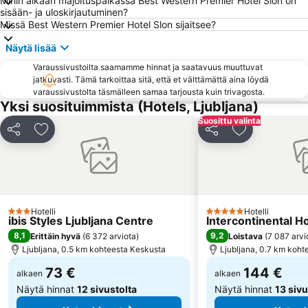
Mihin aikaan majoituspaikassa Best Western Premier Hotel Slon on
Blejski Vintgar
sisään- ja uloskirjautuminen?
Missä Best Western Premier Hotel Slon sijaitsee?
Näytä lisää
Varaussivustoilta saamamme hinnat ja saatavuus muuttuvat
jatkuvasti. Tämä tarkoittaa sitä, että et välttämättä aina löydä
varaussivustolta täsmälleen samaa tarjousta kuin trivagosta.
Yksi suosituimmista (Hotels, Ljubljana)
Suosittu valinta
Jaa
Lisää suosikkeihin
Jaa
Lisää suosikk
Hotelli
Hotelli
3 Tähtiluokitus
5 Tähtiluokitus
ibis Styles Ljubljana Centre
Intercontinental Ho
8,1
9,2
Erittäin hyvä
(
6 372 arviota
)
Loistava
(
7 087 arvi
Ljubljana, 0.5 km kohteesta Keskusta
Ljubljana, 0.7 km koht
73 €
144 €
alkaen
alkaen
Näytä hinnat
12 sivustolta
Näytä hinnat
13 sivu