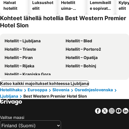
Halvat
Luksushot
Hotellit
Lemmikeill
Kylp
hotellit
ellit
uima-
e sopivat
ellit
altaalla
hotellit
Kohteet lähellä hotellia Best Western Premier
Hotel Slon
Hotellit – Ljubljana
Hotellit – Bled
Hotellit – Trieste
Hotellit – Portorož
Hotellit – Piran
Hotellit – Opatija
Hotellit – Rijeka
Hotellit – Bohinj
Hotellit – Kranjska Gora
Katso kaikki majoitukset kohteessa Ljubljana
Hotellihaku
Eurooppa
Slovenia
Osrednjeslovenska
Ljubljana
Best Western Premier Hotel Slon
Facebook
Twitter
Insta
Yo
Valitse maasi