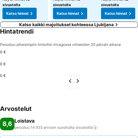
sivustolta
sivustolta
sivustolta
Katso hinnat
Katso hinnat
Katso hinnat
Katso kaikki majoitukset kohteessa Ljubljana
Hintatrendi
Perustuu alhaisimpiin hintoihin trivagossa viimeisten 30 päivän aikana
0 €
0 €
0 €
Arvostelut
Loistava
8,6
perustuu 14 935 arvioon suosituilla
sivustoilla