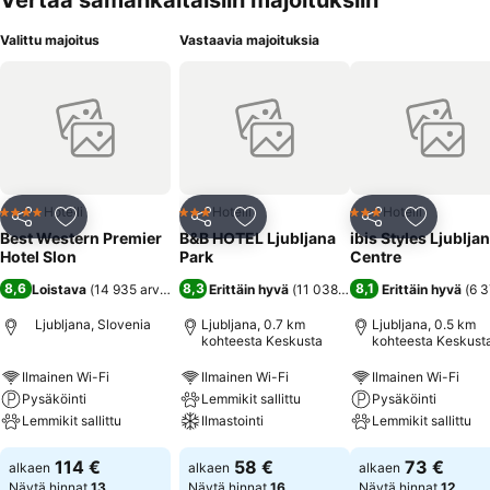
Vertaa samankaltaisiin majoituksiin
Valittu majoitus
Vastaavia majoituksia
Hotelli
Hotelli
Hotelli
4 Tähtiluokitus
3 Tähtiluokitus
3 Tähtiluokitus
Jaa
Lisää suosikkeihin
Jaa
Lisää suosikkeihin
Jaa
Lisää suo
Best Western Premier
B&B HOTEL Ljubljana
ibis Styles Ljublja
Hotel Slon
Park
Centre
8,6
8,3
8,1
Loistava
(
14 935 arviota
)
Erittäin hyvä
(
11 038 arviota
Erittäin hyvä
)
(
6 3
Ljubljana, Slovenia
Ljubljana, 0.7 km
Ljubljana, 0.5 km
kohteesta Keskusta
kohteesta Keskust
Ilmainen Wi-Fi
Ilmainen Wi-Fi
Ilmainen Wi-Fi
Pysäköinti
Lemmikit sallittu
Pysäköinti
Lemmikit sallittu
Ilmastointi
Lemmikit sallittu
114 €
58 €
73 €
alkaen
alkaen
alkaen
Näytä hinnat
13
Näytä hinnat
16
Näytä hinnat
12