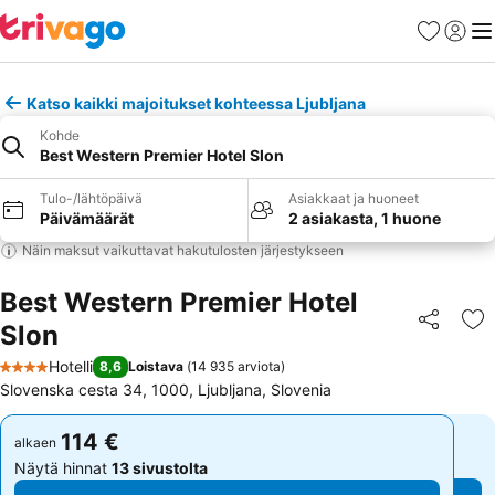
Suosikit
Kirjaud
Val
Katso kaikki majoitukset kohteessa Ljubljana
Kohde
Best Western Premier Hotel Slon
Tulo-/lähtöpäivä
Asiakkaat ja huoneet
Päivämäärät
2 asiakasta, 1 huone
Näin maksut vaikuttavat hakutulosten järjestykseen
Best Western Premier Hotel
Slon
Jaa
Li
Hotelli
8,6
Loistava
(
14 935 arviota
)
4 Tähtiluokitus
Slovenska cesta 34, 1000, Ljubljana, Slovenia
114 €
114 €
alkaen
alkaen
Näytä hinnat
13 sivustolta
Näytä hinnat
13 sivustolta