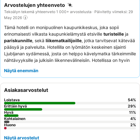
Arvostelujen yhteenveto
Tekoälyn tekemä yhteenveto 1 000+ arvostelusta · Päivitetty viimeksi: 29
May 2026
Tämä hotelli on monipuolinen kaupunkikeskus, joka sopii
erinomaisesti vilkasta kaupunkielämystä etsiville
turisteille
ja
pariskunnille
, sekä
liikematkailijoille
, jotka tarvitsevat kätevää
pääsyä ja palveluita. Hotellilla on lyömätön keskeinen sijainti
Ljubljanan sydämessä, josta on helppo kävelymatka tärkeimmille
nähtävyyksille ja julkisiin liikennevälineisiin. Hotellissa on hyvin
varusteltu
kuntosali
ja
kylpyläosasto
, jossa on suomalainen
Näytä enemmän
sauna ja turkkilainen höyrysauna, jotka sopivat täydellisesti
rentoutumiseen tutustumisen tai kokousten täyteisen päivän
jälkeen. Vieraat kehuvat jatkuvasti henkilökunnan
Asiakasarvostelut
poikkeuksellista huomaavaisuutta ja erittäin arvostettua
aamiaisbuffettia
, joka tarjoaa laajan ja monipuolisen valikoiman.
Loistava
54
%
Todella henkilökohtaista majoitusta varten vieraat voivat
Erittäin hyvä
29
%
hyödyntää huoneissa tarjolla olevaa
Hyvä
tyynyvalikoimaa
.
11
%
Kohtalainen
4
%
Huono
2
%
Näytä arvostelut