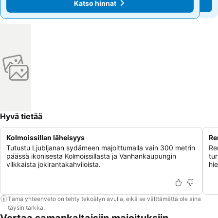
Katso hinnat
Katso hinnat
Hyvä tietää
Kolmoissillan läheisyys
Re
Tutustu Ljubljanan sydämeen majoittumalla vain 300 metrin
Re
päässä ikonisesta Kolmoissillasta ja Vanhankaupungin
tu
vilkkaista jokirantakahviloista.
hi
Tämä yhteenveto on tehty tekoälyn avulla, eikä se välttämättä ole aina
täysin tarkka.