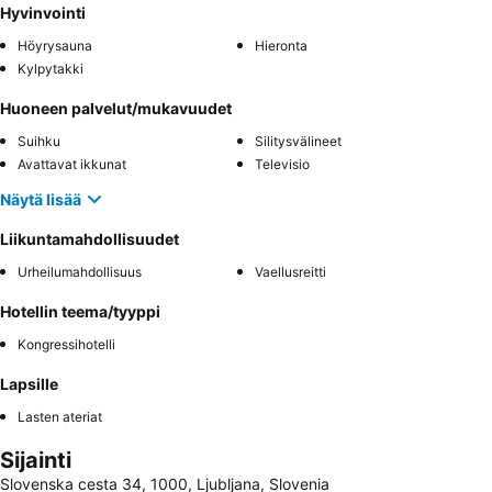
Hyvinvointi
Höyrysauna
Hieronta
Kylpytakki
Huoneen palvelut/mukavuudet
Suihku
Silitysvälineet
Avattavat ikkunat
Televisio
Näytä lisää
Liikuntamahdollisuudet
Urheilumahdollisuus
Vaellusreitti
Hotellin teema/tyyppi
Kongressihotelli
Lapsille
Lasten ateriat
Sijainti
Slovenska cesta 34, 1000, Ljubljana, Slovenia