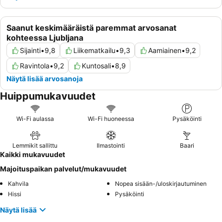
Saanut keskimääräistä paremmat arvosanat
kohteessa Ljubljana
Sijainti
•
9,8
Liikematkailu
•
9,3
Aamiainen
•
9,2
Ravintola
•
9,2
Kuntosali
•
8,9
Näytä lisää arvosanoja
Huippumukavuudet
Wi-Fi aulassa
Wi-Fi huoneessa
Pysäköinti
Lemmikit sallittu
Ilmastointi
Baari
Kaikki mukavuudet
Majoituspaikan palvelut/mukavuudet
Kahvila
Nopea sisään-/uloskirjautuminen
Hissi
Pysäköinti
Näytä lisää