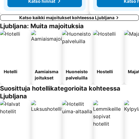
Katso hinnat
Katso 
Katso kaikki majoitukset kohteessa Ljubljana
Ljubljana: Muita majoituksia
Hotelli
Aamiaisma
Huoneisto
Hostelli
Maja
joitukset
palveluilla
Suosittuja hotellikategorioita kohteessa
Ljubljana