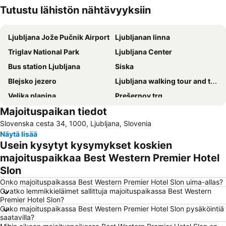
Tutustu lähistön nähtävyyksiin
Laajenna kartta
Ljubljana Jože Pučnik Airport
Ljubljanan linna
Triglav National Park
Ljubljana Center
Bus station Ljubljana
Siska
Blejsko jezero
Ljubljana walking tour and tourist train ride
Velika planina
Prešernov trg
Majoituspaikan tiedot
Park of Slovenian Reformation
Cankarjev dom
Slovenska cesta 34, 1000, Ljubljana, Slovenia
Pustolovski park Bled
Bled Castle
Näytä lisää
Centre Stožice
SNG Opera in balet Ljubljana
Usein kysytyt kysymykset koskien
Predjama Castle
Dragon Bridge
majoituspaikkaa Best Western Premier Hotel
Slon
Tivoli Park
Arboretum Volčji Potok
Onko majoituspaikassa Best Western Premier Hotel Slon uima-allas?
Krvavec
Postojna Cave
Ovatko lemmikkieläimet sallittuja majoituspaikassa Best Western
Slovensko mladinsko gledališče
BTC City
Premier Hotel Slon?
Onko majoituspaikassa Best Western Premier Hotel Slon pysäköintiä
Kongo
Train station Bled Jezero
saatavilla?