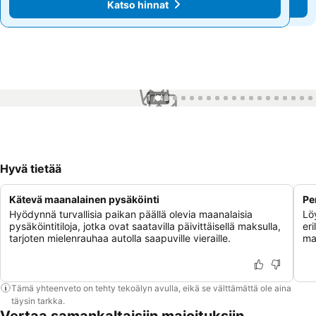
Katso hinnat
Katso hinnat
1 / 43
Hyvä tietää
Kätevä maanalainen pysäköinti
Pe
Hyödynnä turvallisia paikan päällä olevia maanalaisia
Löy
pysäköintitiloja, jotka ovat saatavilla päivittäisellä maksulla,
eri
tarjoten mielenrauhaa autolla saapuville vieraille.
ma
Tämä yhteenveto on tehty tekoälyn avulla, eikä se välttämättä ole aina
täysin tarkka.