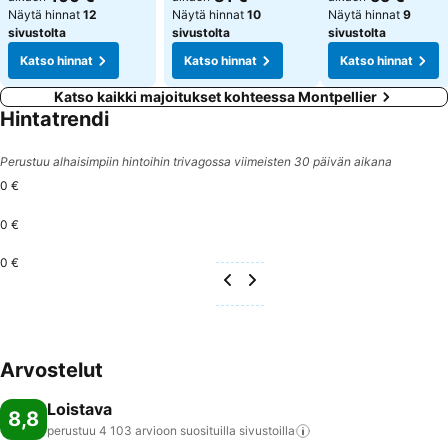
Näytä hinnat
12
Näytä hinnat
10
Näytä hinnat
9
sivustolta
sivustolta
sivustolta
Katso hinnat
Katso hinnat
Katso hinnat
Katso kaikki majoitukset kohteessa Montpellier
Hintatrendi
Perustuu alhaisimpiin hintoihin trivagossa viimeisten 30 päivän aikana
0 €
0 €
0 €
Arvostelut
Loistava
8,8
perustuu 4 103 arvioon suosituilla
sivustoilla