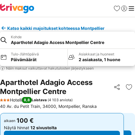
Suosikit
Kirjaud
Val
Katso kaikki majoitukset kohteessa Montpellier
Kohde
Aparthotel Adagio Access Montpellier Centre
Tulo-/lähtöpäivä
Asiakkaat ja huoneet
Päivämäärät
2 asiakasta, 1 huone
Näin maksut vaikuttavat hakutulosten järjestykseen
Aparthotel Adagio Access
Montpellier Centre
Jaa
Li
Hotelli
8,8
Loistava
(
4 103 arviota
)
3 Tähtiluokitus
40 Av. du Petit Train, 34000, Montpellier, Ranska
100 €
100 €
alkaen
alkaen
Näytä hinnat
12 sivustolta
Näytä hinnat
12 sivustolta