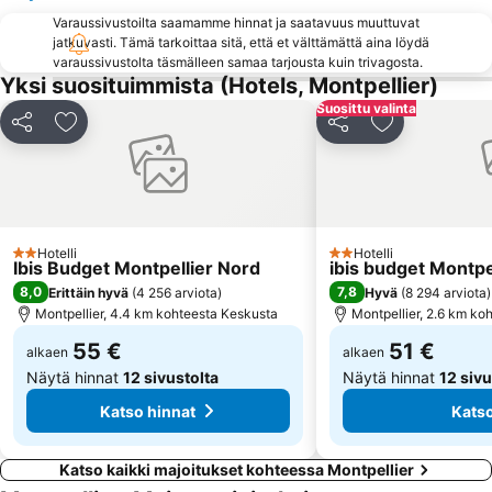
Varaussivustoilta saamamme hinnat ja saatavuus muuttuvat
jatkuvasti. Tämä tarkoittaa sitä, että et välttämättä aina löydä
varaussivustolta täsmälleen samaa tarjousta kuin trivagosta.
Yksi suosituimmista (Hotels, Montpellier)
Suosittu valinta
Jaa
Lisää suosikkeihin
Jaa
Lisää suosikk
Hotelli
Hotelli
2 Tähtiluokitus
2 Tähtiluokitus
Ibis Budget Montpellier Nord
ibis budget Montpe
8,0
7,8
Erittäin hyvä
(
4 256 arviota
)
Hyvä
(
8 294 arviota
)
Montpellier, 4.4 km kohteesta Keskusta
Montpellier, 2.6 km ko
55 €
51 €
alkaen
alkaen
Näytä hinnat
12 sivustolta
Näytä hinnat
12 sivu
Katso hinnat
Katso
Katso kaikki majoitukset kohteessa Montpellier