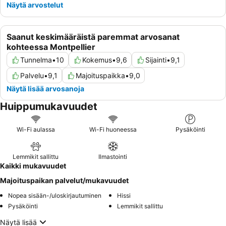
Näytä arvostelut
Saanut keskimääräistä paremmat arvosanat
kohteessa Montpellier
Tunnelma
•
10
Kokemus
•
9,6
Sijainti
•
9,1
Palvelu
•
9,1
Majoituspaikka
•
9,0
Näytä lisää arvosanoja
Huippumukavuudet
Wi-Fi aulassa
Wi-Fi huoneessa
Pysäköinti
Lemmikit sallittu
Ilmastointi
Kaikki mukavuudet
Majoituspaikan palvelut/mukavuudet
Nopea sisään-/uloskirjautuminen
Hissi
Pysäköinti
Lemmikit sallittu
Näytä lisää