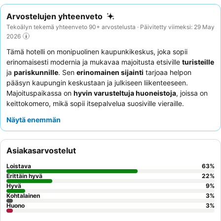
Arvostelujen yhteenveto
Tekoälyn tekemä yhteenveto 90+ arvostelusta · Päivitetty viimeksi: 29 May
2026
Tämä hotelli on monipuolinen kaupunkikeskus, joka sopii
erinomaisesti modernia ja mukavaa majoitusta etsiville
turisteille
ja
pariskunnille
. Sen
erinomainen sijainti
tarjoaa helpon
pääsyn kaupungin keskustaan ja julkiseen liikenteeseen.
Majoituspaikassa on
hyvin varusteltuja huoneistoja
, joissa on
keittokomero, mikä sopii itsepalvelua suosiville vieraille.
Asiakkaat kehuvat jatkuvasti
vastaanoton henkilökuntaa
Näytä enemmän
heidän ystävällisestä ja avuliaasta asenteestaan, mikä edistää
rauhallista ja miellyttävää ilmapiiriä. Todella rauhallisen
kokemuksen saamiseksi harkitse huonetta, jossa on
ulkoiset
Asiakasarvostelut
ikkunaluukut
, jotta varmistat pimeän ja hiljaisen ympäristön.
Loistava
63
%
Erittäin hyvä
22
%
Hyvä
9
%
Kohtalainen
3
%
Huono
3
%