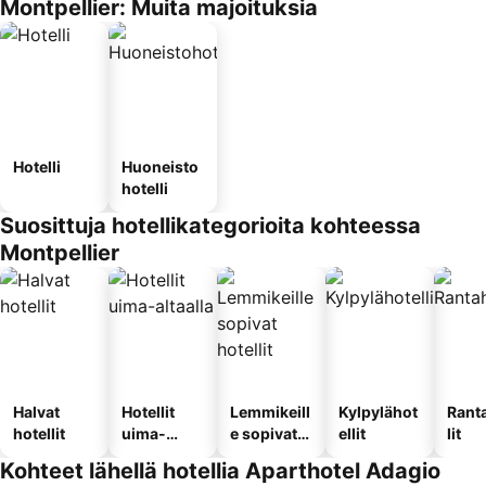
Montpellier: Muita majoituksia
Hotelli
Huoneisto
hotelli
Suosittuja hotellikategorioita kohteessa
Montpellier
Halvat
Hotellit
Lemmikeill
Kylpylähot
Rant
hotellit
uima-
e sopivat
ellit
lit
altaalla
hotellit
Kohteet lähellä hotellia Aparthotel Adagio