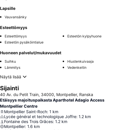
Lapsille
Vauvansänky
Esteettömyys
Esteettömyys
Esteetön kylpyhuone
Esteetön pysäköintialue
Huoneen palvelut/mukavuudet
Suihku
Hiustenkuivaaja
Lämmitys
Vedenkeitin
Näytä lisää
Sijainti
40 Av. du Petit Train, 34000, Montpellier, Ranska
Etäisyys majoituspaikasta Aparthotel Adagio Access
Montpellier Centre
Montpellier Saint-Roch
:
1
km
Lycée général et technologique Joffre
:
1.2
km
Fontaine des Trois Grâces
:
1.2
km
Montpellier
:
1.6
km