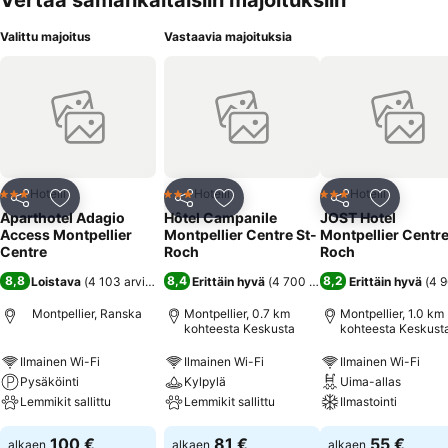
Vertaa samankaltaisiin majoituksiin
Valittu majoitus
Vastaavia majoituksia
Hotelli
Hotelli
Hotelli
3 Tähtiluokitus
3 Tähtiluokitus
3 Tähtiluokitus
Jaa
Lisää suosikkeihin
Jaa
Lisää suosikkeihin
Jaa
Lisää suo
Aparthotel Adagio
Hôtel Campanile
JOST Hotel
Access Montpellier
Montpellier Centre St-
Montpellier Centre
Centre
Roch
Roch
8,8
8,4
8,2
Loistava
(
4 103 arviota
)
Erittäin hyvä
(
4 700 arviota
)
Erittäin hyvä
(
4 9
Montpellier, Ranska
Montpellier, 0.7 km
Montpellier, 1.0 km
kohteesta Keskusta
kohteesta Keskust
Ilmainen Wi-Fi
Ilmainen Wi-Fi
Ilmainen Wi-Fi
Pysäköinti
Kylpylä
Uima-allas
Lemmikit sallittu
Lemmikit sallittu
Ilmastointi
100 €
81 €
55 €
alkaen
alkaen
alkaen