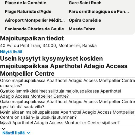
Place de la Comédie
Gare Saint Roch
Plage Naturiste d'Agde
Parc ornithologique de Pont de Gau
Aéroport Montpellier Méditerranée
Opéra Comédie
Esplanade Charles de Gaulle
Musée Fabre
Majoituspaikan tiedot
Historic Old Town
Luna Park
40 Av. du Petit Train, 34000, Montpellier, Ranska
Näytä lisää
Usein kysytyt kysymykset koskien
majoituspaikkaa Aparthotel Adagio Access
Montpellier Centre
Onko majoituspaikassa Aparthotel Adagio Access Montpellier Centre
uima-allas?
Ovatko lemmikkieläimet sallittuja majoituspaikassa Aparthotel
Adagio Access Montpellier Centre?
Onko majoituspaikassa Aparthotel Adagio Access Montpellier Centre
pysäköintiä saatavilla?
Mihin aikaan majoituspaikassa Aparthotel Adagio Access Montpellier
Centre on sisään- ja uloskirjautuminen?
Missä Aparthotel Adagio Access Montpellier Centre sijaitsee?
Näytä lisää