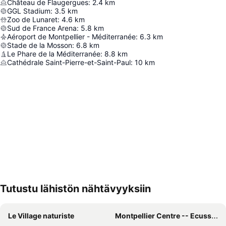
Château de Flaugergues
:
2.4
km
GGL Stadium
:
3.5
km
Zoo de Lunaret
:
4.6
km
Sud de France Arena
:
5.8
km
Aéroport de Montpellier - Méditerranée
:
6.3
km
Stade de la Mosson
:
6.8
km
Le Phare de la Méditerranée
:
8.8
km
Cathédrale Saint-Pierre-et-Saint-Paul
:
10
km
Tutustu lähistön nähtävyyksiin
Laajenna kartta
Le Village naturiste
Montpellier Centre -- Ecusson