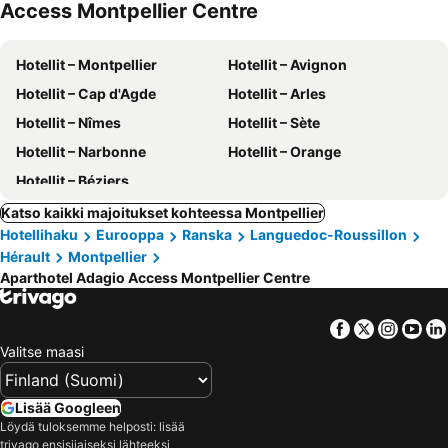
Access Montpellier Centre
Hotellit – Montpellier
Hotellit – Avignon
Hotellit – Cap d'Agde
Hotellit – Arles
Hotellit – Nîmes
Hotellit – Sète
Hotellit – Narbonne
Hotellit – Orange
Hotellit – Béziers
Katso kaikki majoitukset kohteessa Montpellier
Hotellihaku
Eurooppa
Ranska
Languedoc-Roussillon
Hérault
Montpellier
Aparthotel Adagio Access Montpellier Centre
Facebook
Twitter
Insta
Yo
Valitse maasi
Lisää Googleen
Löydä tuloksemme helposti: lisää
trivago ensisijaiseksi lähteeksi