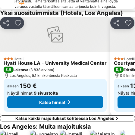
jatkuvasti. Tämä tarkoittaa sitä, että et välttämättä aina löydä
Trevos at Hilton Pasadena
Hollywood Bowl
varaussivustolta täsmälleen samaa tarjousta kuin trivagosta.
Yksi suosituimmista (Hotels, Los Angeles)
E-Garden
Los Feliz Municipal Golf Course
Angelus Temple
Nokia Plaza
Jaa
Lisää suosikkeihin
Jaa
Lis
Angels Flight
Union Station Los Angeles
Downtown Los Angeles
The Bistro at Courtyard Marriott
Port of Los Angeles
Hotelli
Hotelli
3 Tähtiluokitus
3 Tähtiluok
Hyatt House LA - University Medical Center
Courtyar
8,5
8,3
Loistava
(
3 838 arviota
)
Erittä
Los Angeles, 5.1 km kohteesta Keskusta
0.9 km k
150 €
1
alkaen
alkaen
Näytä hinnat
9 sivustolta
Näytä h
Katso hinnat
Katso kaikki majoitukset kohteessa Los Angeles
Los Angeles: Muita majoituksia