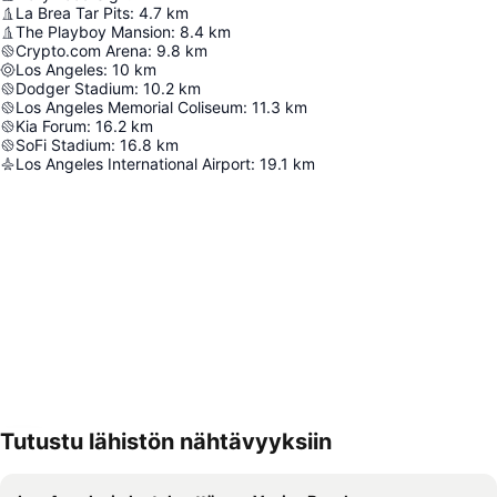
La Brea Tar Pits
:
4.7
km
The Playboy Mansion
:
8.4
km
Crypto.com Arena
:
9.8
km
Los Angeles
:
10
km
Dodger Stadium
:
10.2
km
Los Angeles Memorial Coliseum
:
11.3
km
Kia Forum
:
16.2
km
SoFi Stadium
:
16.8
km
Los Angeles International Airport
:
19.1
km
Tutustu lähistön nähtävyyksiin
Laajenna kartta