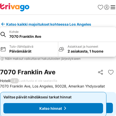
Suosikit
Kirjaud
Val
Katso kaikki majoitukset kohteessa Los Angeles
Kohde
7070 Franklin Ave
Tulo-/lähtöpäivä
Asiakkaat ja huoneet
Päivämäärät
2 asiakasta, 1 huone
Näin maksut vaikuttavat hakutulosten järjestykseen
7070 Franklin Ave
Jaa
Li
Hotelli
/
Luokitusta ei ole saatavilla
7070 Franklin Ave, Los Angeles, 90028, Amerikan Yhdysvallat
Valitse päivät nähdäksesi tarkat hinnat
Valitse päivät nähdäksesi tarkat hinnat
Katso hinnat
Katso hinnat