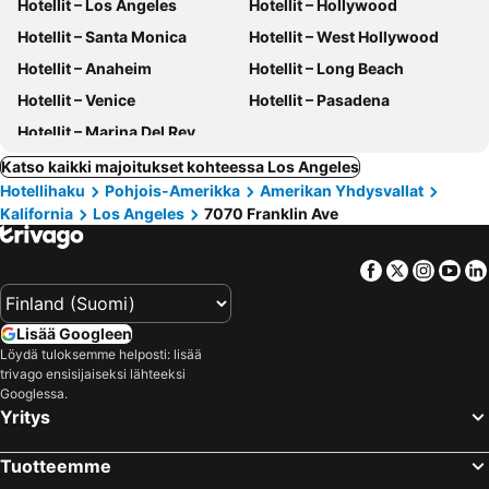
Hotellit – Los Angeles
Hotellit – Hollywood
Hotellit – Santa Monica
Hotellit – West Hollywood
Hotellit – Anaheim
Hotellit – Long Beach
Hotellit – Venice
Hotellit – Pasadena
Hotellit – Marina Del Rey
Katso kaikki majoitukset kohteessa Los Angeles
Hotellihaku
Pohjois-Amerikka
Amerikan Yhdysvallat
Kalifornia
Los Angeles
7070 Franklin Ave
Facebook
Twitter
Insta
Yo
Lisää Googleen
Löydä tuloksemme helposti: lisää
trivago ensisijaiseksi lähteeksi
Googlessa.
Yritys
Tuotteemme