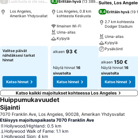
/
8,2
Luokitusta ei ole saatavilla
Erittäin hyvä
(
13 389 arviota
)
Suites, Los Angele
Los Angeles,
Los Angeles, 0.8 km
8,4
Erittäin hyvä
(
19 
Amerikan Yhdysvallat
kohteesta Keskusta
2.7 km kohteesta
Ilmainen Wi-Fi
Dodger Stadium
Uima-allas
Uima-allas
Kylpylä
Kylpylä
Pysäköinti
Valitse päivät
93 €
alkaen
nähdäksesi tarkat
hinnat
150 €
alkaen
Näytä hinnat
16
Näytä hinnat
16
sivustolta
sivustolta
Katso hinnat
Katso hinnat
Katso hinnat
Katso kaikki majoitukset kohteessa Los Angeles
Huippumukavuudet
Sijainti
7070 Franklin Ave, Los Angeles, 90028, Amerikan Yhdysvallat
Etäisyys majoituspaikasta 7070 Franklin Ave
Hollywood/Highland
:
0.5
km
Hollywood Walk of Fame
:
1.1
km
Hollywood Sign
:
4
km