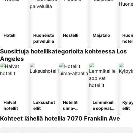
Hotelli
Huoneisto
Hostelli
Majatalo
Huon
palveluilla
hotel
Suosittuja hotellikategorioita kohteessa Los
Angeles
Halvat
Luksushot
Hotellit
Lemmikeill
Kylp
hotellit
ellit
uima-
e sopivat
ellit
altaalla
hotellit
Kohteet lähellä hotellia 7070 Franklin Ave