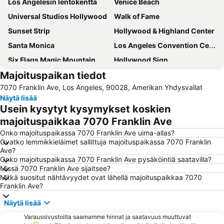
Los Angelesin lentokenttä
Venice Beach
Universal Studios Hollywood
Walk of Fame
Sunset Strip
Hollywood & Highland Center
Santa Monica
Los Angeles Convention Center
Six Flags Magic Mountain
Hollywood Sign
Majoituspaikan tiedot
Crypto.com Arena
Chinatown
7070 Franklin Ave, Los Angeles, 90028, Amerikan Yhdysvallat
Pier Santa Monica
The Original Farmers Market
Näytä lisää
Beverly Center
Rodeo Drive
Usein kysytyt kysymykset koskien
Airport Long Beach
Malibu
majoituspaikkaa 7070 Franklin Ave
Queen Mary
Griffith Observatory
Onko majoituspaikassa 7070 Franklin Ave uima-allas?
Ovatko lemmikkieläimet sallittuja majoituspaikassa 7070 Franklin
Mulholland Drive
Warner Bros Studio Tour
Ave?
Onko majoituspaikassa 7070 Franklin Ave pysäköintiä saatavilla?
Los Angeles Memorial Coliseum
Paramount Pictures Studio Tour
Missä 7070 Franklin Ave sijaitsee?
La Brea Tar Pits
Los Angeles County Museum of Art
Mitkä suositut nähtävyydet ovat lähellä majoituspaikkaa 7070
Franklin Ave?
Petersen Automotive Museum
Griffith Park
Näytä lisää
Walt Disney Concert Hall
Hollywood Burbank Airport
Varaussivustoilta saamamme hinnat ja saatavuus muuttuvat
Natural History Museum of Los Angeles County
The Getty Center Los Angeles