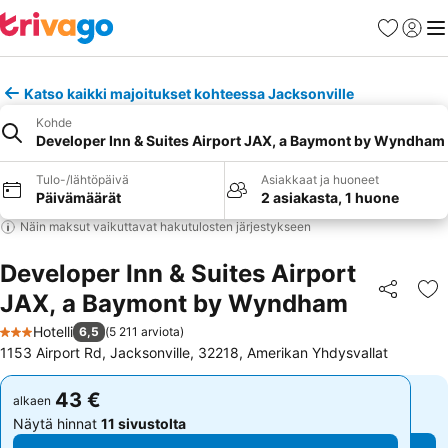
Suosikit
Kirjaud
Val
Katso kaikki majoitukset kohteessa Jacksonville
Kohde
Developer Inn & Suites Airport JAX, a Baymont by Wyndham
Tulo-/lähtöpäivä
Asiakkaat ja huoneet
Päivämäärät
2 asiakasta, 1 huone
Näin maksut vaikuttavat hakutulosten järjestykseen
Developer Inn & Suites Airport
JAX, a Baymont by Wyndham
Jaa
Li
Hotelli
6,5
(
5 211 arviota
)
3 Tähtiluokitus
1153 Airport Rd, Jacksonville, 32218, Amerikan Yhdysvallat
43 €
43 €
alkaen
alkaen
Näytä hinnat
11 sivustolta
Näytä hinnat
11 sivustolta