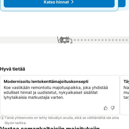
Katso hinnat
Katso hinnat
1 / 38
Hyvä tietää
Modernisoitu lentokenttämajoituskonsepti
Tä
Koe vastikään remontoitu majoituspaikka, joka yhdistää
Na
edulliset hinnat ja uudistetut, nykyaikaiset sisätilat
mu
lyhytaikaisia matkustajia varten.
tar
Tämä yhteenveto on tehty tekoälyn avulla, eikä se välttämättä ole aina
täysin tarkka.