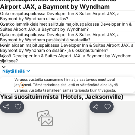
Airport JAX, a Baymont by Wyndham
Onko majoituspaikassa Developer Inn & Suites Airport JAX, a
Baymont by Wyndham uima-allas?
Ovatko lemmikkieläimet sallittuja majoituspaikassa Developer Inn &
Suites Airport JAX, a Baymont by Wyndham?
Onko majoituspaikassa Developer Inn & Suites Airport JAX, a
Baymont by Wyndham pysäköintiä saatavilla?
Mihin aikaan majoituspaikassa Developer Inn & Suites Airport JAX, a
Baymont by Wyndham on sisään- ja uloskirjautuminen?
Missä Developer Inn & Suites Airport JAX, a Baymont by Wyndham
sijaitsee?
Näytä lisää
Varaussivustoilta saamamme hinnat ja saatavuus muuttuvat
jatkuvasti. Tämä tarkoittaa sitä, että et välttämättä aina löydä
varaussivustolta täsmälleen samaa tarjousta kuin trivagosta.
Yksi suosituimmista (Hotels, Jacksonville)
Jaa
Lisää suosikkeihin
Jaa
Lisää suosik