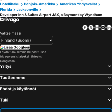
Hotellihaku
Pohjois-Amerikka
Amerikan Yhdysvallat
Florida
Jacksonville
Developer Inn & Suites Airport JAX, a Baymont by Wyndham
Facebook
Twitter
Insta
Yo
Valitse maasi
Lisää Googleen
Löydä tuloksemme helposti: lisää
trivago ensisijaiseksi lähteeksi
Googlessa.
Yritys
Tuotteemme
Ehdot ja käytännöt
Tuki