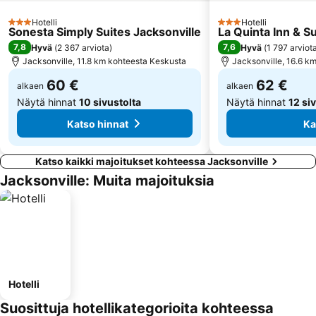
Hotelli
Hotelli
3 Tähtiluokitus
3 Tähtiluokitus
Sonesta Simply Suites Jacksonville
La Quinta Inn & S
7,8
7,6
Hyvä
(
2 367 arviota
)
Hyvä
(
1 797 arviot
Jacksonville, 11.8 km kohteesta Keskusta
Jacksonville, 16.6 k
60 €
62 €
alkaen
alkaen
Näytä hinnat
10 sivustolta
Näytä hinnat
12 si
Katso hinnat
Ka
Katso kaikki majoitukset kohteessa Jacksonville
Jacksonville: Muita majoituksia
Hotelli
Suosittuja hotellikategorioita kohteessa