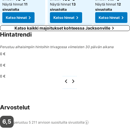
Näytä hinnat
11
Näytä hinnat
13
Näytä hinnat
12
sivustolta
sivustolta
sivustolta
Katso hinnat
Katso hinnat
Katso hinnat
Katso kaikki majoitukset kohteessa Jacksonville
Hintatrendi
Perustuu alhaisimpiin hintoihin trivagossa viimeisten 30 päivän aikana
0 €
0 €
0 €
Arvostelut
6,5
perustuu 5 211 arvioon suosituilla
sivustoilla