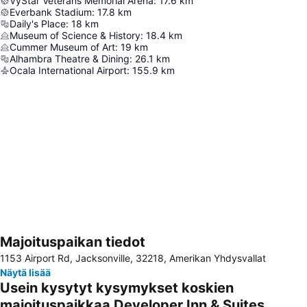
VyStar Veterans Memorial Arena
:
17.6
km
Everbank Stadium
:
17.8
km
Daily's Place
:
18
km
Museum of Science & History
:
18.4
km
Cummer Museum of Art
:
19
km
Alhambra Theatre & Dining
:
26.1
km
Ocala International Airport
:
155.9
km
Majoituspaikan tiedot
Laajenna kartta
1153 Airport Rd, Jacksonville, 32218, Amerikan Yhdysvallat
Näytä lisää
Usein kysytyt kysymykset koskien
majoituspaikkaa Developer Inn & Suites