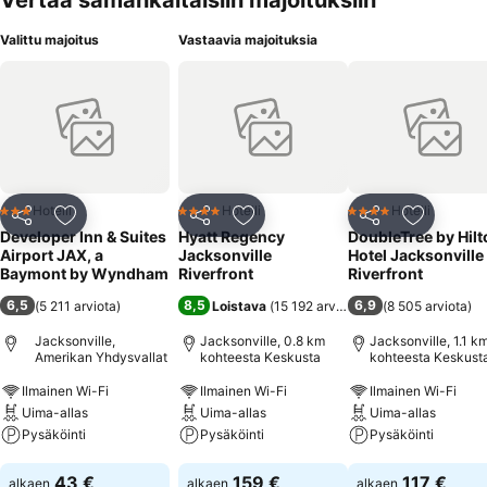
Vertaa samankaltaisiin majoituksiin
Valittu majoitus
Vastaavia majoituksia
Hotelli
Hotelli
Hotelli
3 Tähtiluokitus
4 Tähtiluokitus
4 Tähtiluokitus
Jaa
Lisää suosikkeihin
Jaa
Lisää suosikkeihin
Jaa
Lisää suo
Developer Inn & Suites
Hyatt Regency
DoubleTree by Hilt
Airport JAX, a
Jacksonville
Hotel Jacksonville
Baymont by Wyndham
Riverfront
Riverfront
6,5
8,5
6,9
(
5 211 arviota
)
Loistava
(
15 192 arviota
)
(
8 505 arviota
)
Jacksonville,
Jacksonville, 0.8 km
Jacksonville, 1.1 k
Amerikan Yhdysvallat
kohteesta Keskusta
kohteesta Keskust
Ilmainen Wi-Fi
Ilmainen Wi-Fi
Ilmainen Wi-Fi
Uima-allas
Uima-allas
Uima-allas
Pysäköinti
Pysäköinti
Pysäköinti
Katso hinnat
Katso hinnat
Katso hinnat
43 €
159 €
117 €
alkaen
alkaen
alkaen