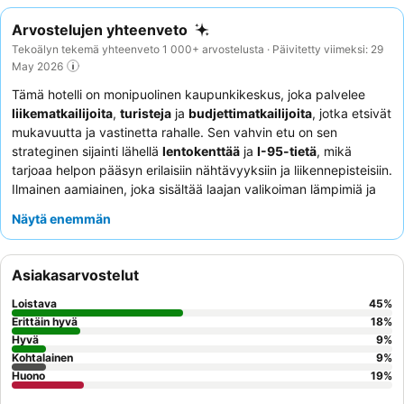
Arvostelujen yhteenveto
Tekoälyn tekemä yhteenveto 1 000+ arvostelusta · Päivitetty viimeksi: 29
May 2026
Tämä hotelli on monipuolinen kaupunkikeskus, joka palvelee
liikematkailijoita
,
turisteja
ja
budjettimatkailijoita
, jotka etsivät
mukavuutta ja vastinetta rahalle. Sen vahvin etu on sen
strateginen sijainti lähellä
lentokenttää
ja
I-95-tietä
, mikä
tarjoaa helpon pääsyn erilaisiin nähtävyyksiin ja liikennepisteisiin.
Ilmainen aamiainen, joka sisältää laajan valikoiman lämpimiä ja
kylmiä ruokia, erottuu keskeisenä mukavuutena ja tarjoaa
Näytä enemmän
positiivisen alun päivälle monille vieraille. Vaikka henkilökunnan
palvelu voi olla epäjohdonmukaista, monet vieraat kehuvat
yksittäisiä tiimin jäseniä heidän avuliaisuudestaan. Hiljaisempaa
Asiakasarvostelut
oleskelua varten vieraiden tulisi pyytää huonetta, joka ei ole
moottoritien puolella.
Loistava
45
%
Erittäin hyvä
18
%
Hyvä
9
%
Kohtalainen
9
%
Huono
19
%