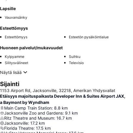
Lapsille
Vauvansänky
Esteettömyys
Esteettömyys
Esteetön pysäköintialue
Huoneen palvelut/mukavuudet
Kylpyamme
Suihku
Silitysvälineet
Televisio
Näytä lisää
Sijainti
1153 Airport Rd, Jacksonville, 32218, Amerikan Yhdysvallat
Etäisyys majoituspaikasta Developer Inn & Suites Airport JAX,
a Baymont by Wyndham
Main Camp Train Station
:
8.8
km
Jacksonville Zoo and Gardens
:
9.1
km
Ritz Theatre and Museum
:
16.7
km
Jacksonville
:
17.2
km
Florida Theatre
:
17.5
km