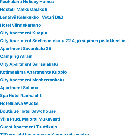
Rauhalahti Holiday Homes
Hostelli Matkustajakoti
Lentävä Kalakukko -Veturi B&B
Hotel Viihdekartano
City Apartment Kuopio
City Apartment Snellmaninkatu 22 A, yksityinen pistokkeellinen paikoitus sisältyy hintaan
Apartment Savonkatu 25
Camping Atrain
City Apartment Sairaalakatu
Kotimaailma Apartments Kuopio
City Apartment Maaherrankatu
Apartment Satama
Spa Hotel Rauhalahti
Hotellilaiva Wuoksi
Boutique Hotel Sawohouse
Villa Prud, Majoitu Mukavasti
Guest Apartment Tuuttikuja
120 yrs. old log house in Kuopio city centre