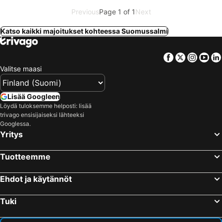
Previous
Page 1 of 1
Next
Katso kaikki majoitukset kohteessa Suomussalmi
Facebook
Twitter
Insta
Yo
Valitse maasi
Lisää Googleen
Löydä tuloksemme helposti: lisää
trivago ensisijaiseksi lähteeksi
Googlessa.
Yritys
Tuotteemme
Ehdot ja käytännöt
Tuki