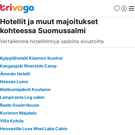
Suosikit
Kirjaud
Val
Hotellit ja muut majoitukset
kohteessa Suomussalmi
Vertailemme hotellihintoja sadoilta sivustoilta
Kylpylähotelli Kiannon Kuohut
Kangasjoki Riverside Camp
Ämmän Hotelli
Hossan Lumo
Matkustajakoti Kuutamo
Lampiranta Log cabin
Raate Guest House
Kurimon Majatalo
Villa Kutula
Hossaville Luxe West Lake Cabin