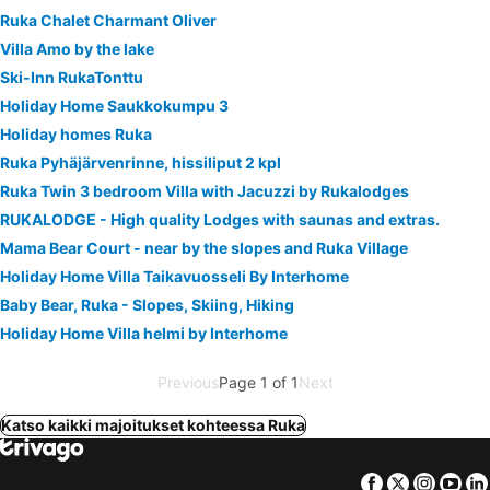
Ruka Chalet Charmant Oliver
Villa Amo by the lake
Ski-Inn RukaTonttu
Holiday Home Saukkokumpu 3
Holiday homes Ruka
Ruka Pyhäjärvenrinne, hissiliput 2 kpl
Ruka Twin 3 bedroom Villa with Jacuzzi by Rukalodges
RUKALODGE - High quality Lodges with saunas and extras.
Mama Bear Court - near by the slopes and Ruka Village
Holiday Home Villa Taikavuosseli By Interhome
Baby Bear, Ruka - Slopes, Skiing, Hiking
Holiday Home Villa helmi by Interhome
Previous
Page 1 of 1
Next
Katso kaikki majoitukset kohteessa Ruka
Facebook
Twitter
Insta
Yo