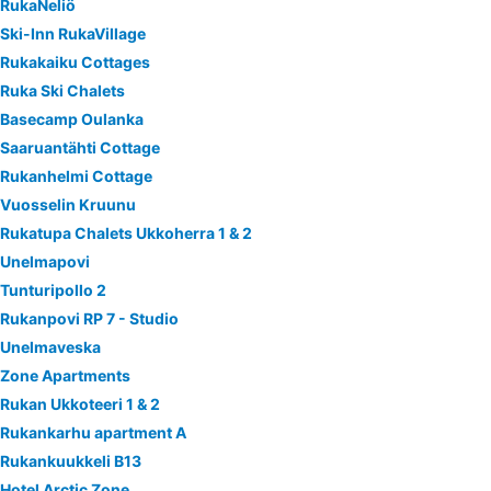
RukaNeliö
Ski-Inn RukaVillage
Rukakaiku Cottages
Ruka Ski Chalets
Basecamp Oulanka
Saaruantähti Cottage
Rukanhelmi Cottage
Vuosselin Kruunu
Rukatupa Chalets Ukkoherra 1 & 2
Unelmapovi
Tunturipollo 2
Rukanpovi RP 7 - Studio
Unelmaveska
Zone Apartments
Rukan Ukkoteeri 1 & 2
Rukankarhu apartment A
Rukankuukkeli B13
Hotel Arctic Zone