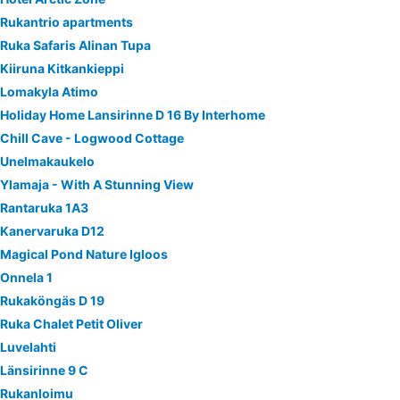
Rukantrio apartments
Ruka Safaris Alinan Tupa
Kiiruna Kitkankieppi
Lomakyla Atimo
Holiday Home Lansirinne D 16 By Interhome
Chill Cave - Logwood Cottage
Unelmakaukelo
Ylamaja - With A Stunning View
Rantaruka 1A3
Kanervaruka D12
Magical Pond Nature Igloos
Onnela 1
Rukaköngäs D 19
Ruka Chalet Petit Oliver
Luvelahti
Länsirinne 9 C
Rukanloimu