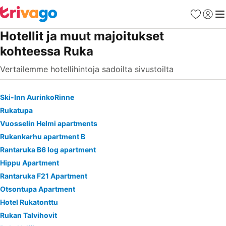
Suosikit
Kirjaud
Val
Hotellit ja muut majoitukset
kohteessa Ruka
Vertailemme hotellihintoja sadoilta sivustoilta
Ski-Inn AurinkoRinne
Rukatupa
Vuosselin Helmi apartments
Rukankarhu apartment B
Rantaruka B6 log apartment
Hippu Apartment
Rantaruka F21 Apartment
Otsontupa Apartment
Hotel Rukatonttu
Rukan Talvihovit