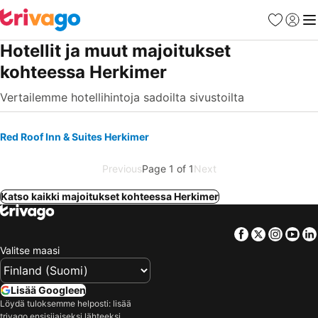
Suosikit
Kirjaud
Val
Hotellit ja muut majoitukset
kohteessa Herkimer
Vertailemme hotellihintoja sadoilta sivustoilta
Red Roof Inn & Suites Herkimer
Previous
Page 1 of 1
Next
Katso kaikki majoitukset kohteessa Herkimer
Facebook
Twitter
Insta
Yo
Valitse maasi
Lisää Googleen
Löydä tuloksemme helposti: lisää
trivago ensisijaiseksi lähteeksi