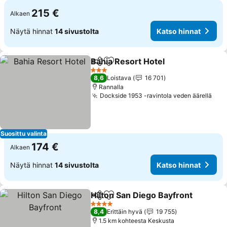
215 €
Alkaen
Näytä hinnat
14 sivustolta
Katso hinnat
Bahia Resort Hotel
Jaa
Lisää suosikkeihin
3 Tähtiluokitus
8,6
Loistava
16 701
Rannalla
Dockside 1953 -ravintola veden äärellä
Suosittu valinta
174 €
Alkaen
Näytä hinnat
14 sivustolta
Katso hinnat
Hilton San Diego Bayfront
Jaa
Lisää suosikkeihin
4 Tähtiluokitus
8,4
Erittäin hyvä
19 755
1.5 km kohteesta Keskusta