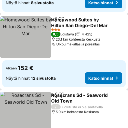
Näytä hinnat
8 sivustolta
Katso hinnat
Homewood Suites by
Jaa
Lisää suosikkeihin
Hilton San Diego-Del Mar
3 Tähtiluokitus
8,5
Loistava
4 425
23.1 km kohteesta Keskusta
Ulkouima-allas ja poreallas
152 €
Alkaen
Näytä hinnat
12 sivustolta
Katso hinnat
Rosecrans Sd - Seaworld
Jaa
Lisää suosikkeihin
Old Town
/
Luokitusta ei ole saatavilla
5.9 km kohteesta Keskusta