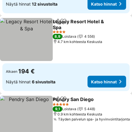
Näytä hinnat
12 sivustolta
Katso hinnat
Legacy Resort Hotel &
Jaa
Lisää suosikkeihin
Spa
4 Tähtiluokitus
8,9
Loistava
4 556
4.7 km kohteesta Keskusta
194 €
Alkaen
Näytä hinnat
6 sivustolta
Katso hinnat
Pendry San Diego
Jaa
Lisää suosikkeihin
5 Tähtiluokitus
9,1
Loistava
5 448
0.9 km kohteesta Keskusta
Täyden palvelun spa- ja hyvinvointitarjonta