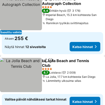
Jaa
Lisää suosikkeihin
Autograph Collection
4 Tähtiluokitus
8,4
Erittäin hyvä
3 176
Imperial Beach, 15.3 km kohteesta San
Diego
Rannikon tyylikäs sviittimajoitus
Suosittu valinta
255 €
Alkaen
Näytä hinnat
12 sivustolta
Katso hinnat
La Jolla Beach and Tennis
Jaa
Lisää suosikkeihin
Club
4 Tähtiluokitus
8,7
Loistava
2 009
La Jolla, 17.7 km kohteesta San Diego
Lämmitetty ulkouima-allas
Valitse päivät nähdäksesi tarkat hinnat
Katso hinnat