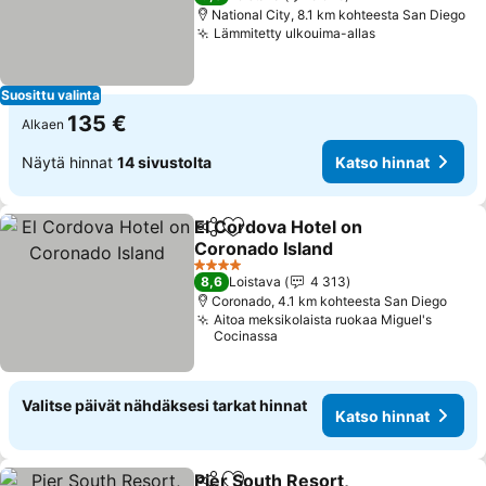
National City, 8.1 km kohteesta San Diego
Lämmitetty ulkouima-allas
Suosittu valinta
135 €
Alkaen
Näytä hinnat
14 sivustolta
Katso hinnat
El Cordova Hotel on
Jaa
Lisää suosikkeihin
Coronado Island
4 Tähtiluokitus
8,6
Loistava
4 313
Coronado, 4.1 km kohteesta San Diego
Aitoa meksikolaista ruokaa Miguel's
Cocinassa
Valitse päivät nähdäksesi tarkat hinnat
Katso hinnat
Pier South Resort,