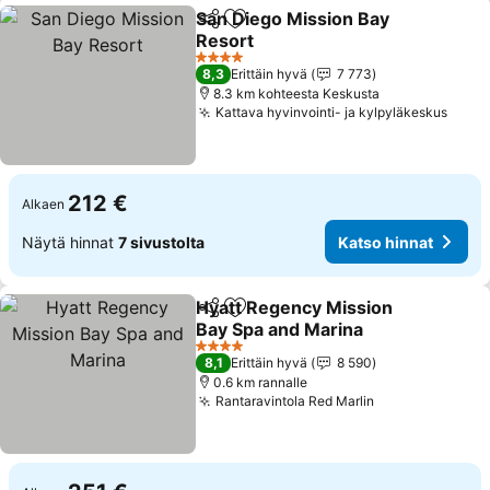
San Diego Mission Bay
Jaa
Lisää suosikkeihin
Resort
4 Tähtiluokitus
8,3
Erittäin hyvä
7 773
8.3 km kohteesta Keskusta
Kattava hyvinvointi- ja kylpyläkeskus
212 €
Alkaen
Näytä hinnat
7 sivustolta
Katso hinnat
Hyatt Regency Mission
Jaa
Lisää suosikkeihin
Bay Spa and Marina
4 Tähtiluokitus
8,1
Erittäin hyvä
8 590
0.6 km rannalle
Rantaravintola Red Marlin