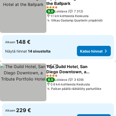
Jaa
Lisää suosikkeihin
the Ballpark
4 Tähtiluokitus
9,0
Loistava
7 312
1.1 km kohteesta Keskusta
Vilkas Gaslamp Quarterin ympäristö
148 €
Alkaen
Näytä hinnat
14 sivustolta
Katso hinnat
The Guild Hotel, San
Jaa
Lisää suosikkeihin
Diego Downtown, a
Tribute Portfolio Hotel
4 Tähtiluokitus
8,5
Loistava
3 639
0.6 km kohteesta Keskusta
Paikan päällä räätälöity parturiliike
229 €
Alkaen