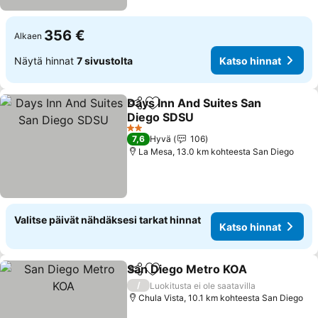
356 €
Alkaen
Näytä hinnat
7 sivustolta
Katso hinnat
Days Inn And Suites San
Jaa
Lisää suosikkeihin
Diego SDSU
2 Tähtiluokitus
7,6
Hyvä
106
La Mesa, 13.0 km kohteesta San Diego
Valitse päivät nähdäksesi tarkat hinnat
Katso hinnat
San Diego Metro KOA
Jaa
Lisää suosikkeihin
/
Luokitusta ei ole saatavilla
Chula Vista, 10.1 km kohteesta San Diego