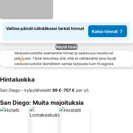
Valitse päivät nähdäksesi tarkat hinnat
Katso hinnat
Näytä lisää
Varaussivustoilta saamamme hinnat ja saatavuus muuttuvat
jatkuvasti. Tämä tarkoittaa sitä, että et välttämättä aina löydä
varaussivustolta täsmälleen samaa tarjousta kuin trivagosta.
Hintaluokka
San Diego – kylpylähotellit
‎99 €
–
‎757 €
per yö.
San Diego: Muita majoituksia