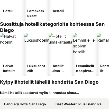
Hotelli
Lomakesk
Hostelli
ukset
Suosittuja hotellikategorioita kohteessa San
Diego
Halvat
Luksushot
Hotellit
Lemmikeill
Rant
hotellit
ellit
uima-
e sopivat
lit
altaalla
hotellit
Kylpylähotellit lähellä kohdetta San Diego
Nämä hotellit saattavat myös kiinnostaa sinua...
Handlery Hotel San Diego
Best Western Plus Island Palms Hotel & Marina