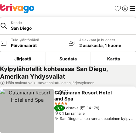
Suosikit
Kirjaud
Val
Kohde
San Diego
Tulo-/lähtöpäivä
Asiakkaat ja huoneet
Päivämäärät
2 asiakasta, 1 huone
Järjestä
Suodata
Kartta
Kylpylähotellit kohteessa San Diego,
Amerikan Yhdysvallat
Näin maksut vaikuttavat hakutulosten järjestykseen
Catamaran Resort Hotel
Jaa
Lisää suosikkeihin
and Spa
4 Tähtiluokitus
8,7
Loistava
14 179
0.1 km rannalle
San Diegon ainoa rannan puoleinen kylpylä