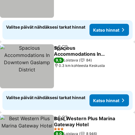
Valitse päivät nähdäksesi tarkat hinnat
Katso hinnat
Spacious
Jaa
Lisää suosikkeihin
Accommodations In
Downtown Gaslamp
9,5
Loistava
84
District
0.3 km kohteesta Keskusta
Valitse päivät nähdäksesi tarkat hinnat
Katso hinnat
Best Western Plus Marina
Jaa
Lisää suosikkeihin
Gateway Hotel
3 Tähtiluokitus
9,0
Loistava
8 946