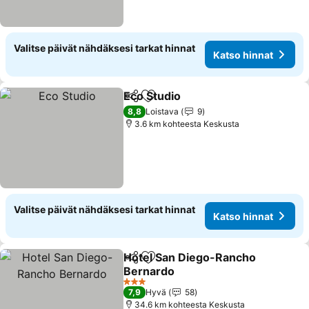
Valitse päivät nähdäksesi tarkat hinnat
Katso hinnat
Eco Studio
Jaa
Lisää suosikkeihin
8,8
Loistava
9
3.6 km kohteesta Keskusta
Valitse päivät nähdäksesi tarkat hinnat
Katso hinnat
Hotel San Diego-Rancho
Jaa
Lisää suosikkeihin
Bernardo
3 Tähtiluokitus
7,9
Hyvä
58
34.6 km kohteesta Keskusta