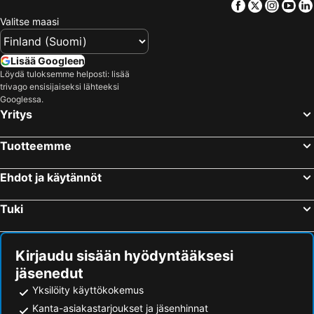
Facebook
Twitter
Insta
Yo
Valitse maasi
Lisää Googleen
Löydä tuloksemme helposti: lisää
trivago ensisijaiseksi lähteeksi
Googlessa.
Yritys
Tuotteemme
Ehdot ja käytännöt
Tuki
Kirjaudu sisään hyödyntääksesi
jäsenedut
Yksilöity käyttökokemus
Kanta-asiakastarjoukset ja jäsenhinnat