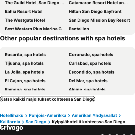
The Guild Hotel, San Diego Downtown, a Tribute Portfolio Hotel
Catamaran Resort Hotel and Spa
Bahia Resort Hotel
Hilton San Diego Bayfront
The Westgate Hotel
San Diego Mission Bay Resort
Best Western Plus Marina Gateway Hotel
Pantai Inn
Other popular destinations with spa hotels
The Westin San Diego Gaslamp Quarter
Omni San Diego Hotel at the Ballpark
Homewood Suites by Hilton San Diego Hotel Circle/SeaWorld Area
Legacy Resort Hotel & Spa
Rosarito, spa hotels
Coronado, spa hotels
Harbour Lights Resort By Resortshare
La Pensione Hotel
Tijuana, spa hotels
Carlsbad, spa hotels
La Jolla, spa hotels
Escondido, spa hotels
El Cajon, spa hotels
Del Mar, spa hotels
Ramona, spa hotels
Alpine, spa hotels
National City, spa hotels
Imperial Beach, spa hotels
Katso kaikki majoitukset kohteessa San Diego
Rancho Santa Fe, spa hotels
Encinitas, spa hotels
Hotellihaku
Pohjois-Amerikka
Amerikan Yhdysvallat
Solana Beach, spa hotels
Lakeside, spa hotels
Kalifornia
San Diego
Kylpylähotellit kohteessa San Diego
Spring Valley, spa hotels
Jamul, spa hotels