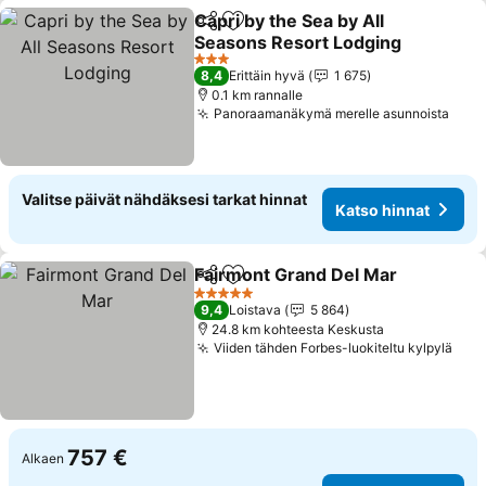
Capri by the Sea by All
Jaa
Lisää suosikkeihin
Seasons Resort Lodging
3 Tähtiluokitus
8,4
Erittäin hyvä
1 675
0.1 km rannalle
Panoraamanäkymä merelle asunnoista
Valitse päivät nähdäksesi tarkat hinnat
Katso hinnat
Fairmont Grand Del Mar
Jaa
Lisää suosikkeihin
5 Tähtiluokitus
9,4
Loistava
5 864
24.8 km kohteesta Keskusta
Viiden tähden Forbes-luokiteltu kylpylä
757 €
Alkaen