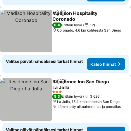
Madison Hospitality
Jaa
Lisää suosikkeihin
Coronado
8,4
Erittäin hyvä
12
Coronado, 4.6 km kohteesta San Diego
Valitse päivät nähdäksesi tarkat hinnat
Katso hinnat
Residence Inn San Diego
Jaa
Lisää suosikkeihin
La Jolla
3 Tähtiluokitus
8,3
Erittäin hyvä
3 626
La Jolla, 18.4 km kohteesta San Diego
Lämmitetty ulkouima-allas ja poreallas
Valitse päivät nähdäksesi tarkat hinnat