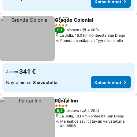
Katso hinnat
Grande Colonial
Jaa
Lisää suosikkeihin
4 Tähtiluokitus
9,1
Loistava
4 609
La Jolla, 18.0 km kohteesta San Diego
Panoraamanäkymät Tyynellemerelle
341 €
Alkaen
Näytä hinnat
8 sivustolta
Katso hinnat
Pantai Inn
Jaa
Lisää suosikkeihin
4 Tähtiluokitus
9,2
Loistava
4 204
La Jolla, 18.1 km kohteesta San Diego
Merinäköalasviitit täysin varustelluilla
keittiöillä