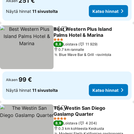
251 €
Alkaen
Näytä hinnat
11 sivustolta
Katso hinnat
Best Western Plus Island
Jaa
Lisää suosikkeihin
Palms Hotel & Marina
3 Tähtiluokitus
8,8
Loistava
11 929
0.7 km rannalle
Blue Wave Bar & Grill -ravintola
99 €
Alkaen
Näytä hinnat
11 sivustolta
Katso hinnat
The Westin San Diego
Jaa
Lisää suosikkeihin
Gaslamp Quarter
4 Tähtiluokitus
8,9
Loistava
4 204
0.3 km kohteesta Keskusta
Moderni Etelä-Kalifornian gastronomia