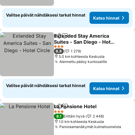
Valitse päivät nähdäksesi tarkat hinnat
Katso hinnat
Extended Stay America
Jaa
Lisää suosikkeihin
Suites - San Diego - Hotel
Circle
3 Tähtiluokitus
6,8
1 279
5.0 km kohteesta Keskusta
Alennettu pääsy kuntosalille
Valitse päivät nähdäksesi tarkat hinnat
Katso hinnat
La Pensione Hotel
Jaa
Lisää suosikkeihin
3 Tähtiluokitus
8,1
Erittäin hyvä
2 448
1.0 km kohteesta Keskusta
Panoraamanäkymät kulmahuoneista