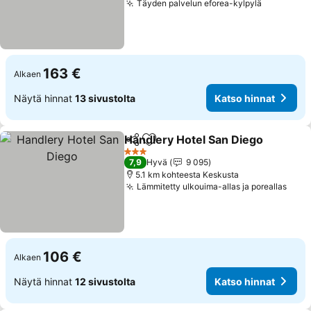
Täyden palvelun eforea-kylpylä
163 €
Alkaen
Näytä hinnat
13 sivustolta
Katso hinnat
Handlery Hotel San Diego
Jaa
Lisää suosikkeihin
3 Tähtiluokitus
7,9
Hyvä
9 095
5.1 km kohteesta Keskusta
Lämmitetty ulkouima-allas ja poreallas
106 €
Alkaen
Näytä hinnat
12 sivustolta
Katso hinnat