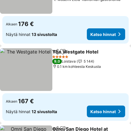
176 €
Alkaen
Näytä hinnat
13 sivustolta
Katso hinnat
The Westgate Hotel
Jaa
Lisää suosikkeihin
5 Tähtiluokitus
9,0
Loistava
5 144
0.1 km kohteesta Keskusta
167 €
Alkaen
Näytä hinnat
12 sivustolta
Katso hinnat
Omni San Diego Hotel at