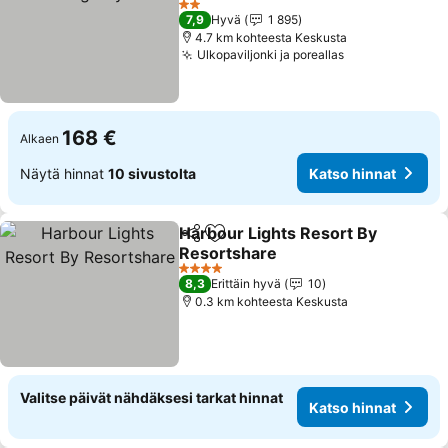
2 Tähtiluokitus
7,9
Hyvä
1 895
4.7 km kohteesta Keskusta
Ulkopaviljonki ja poreallas
168 €
Alkaen
Näytä hinnat
10 sivustolta
Katso hinnat
Harbour Lights Resort By
Jaa
Lisää suosikkeihin
Resortshare
4 Tähtiluokitus
8,3
Erittäin hyvä
10
0.3 km kohteesta Keskusta
Valitse päivät nähdäksesi tarkat hinnat
Katso hinnat