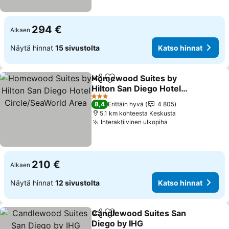
294 €
Alkaen
Näytä hinnat
15 sivustolta
Katso hinnat
Homewood Suites by
Jaa
Lisää suosikkeihin
Hilton San Diego Hotel
Circle/SeaWorld Area
3 Tähtiluokitus
8,4
Erittäin hyvä
4 805
5.1 km kohteesta Keskusta
Interaktiivinen ulkopiha
210 €
Alkaen
Näytä hinnat
12 sivustolta
Katso hinnat
Candlewood Suites San
Jaa
Lisää suosikkeihin
Diego by IHG