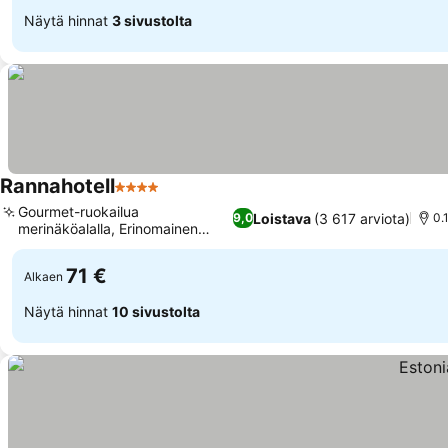
Näytä hinnat
3 sivustolta
Rannahotell
4 Tähtiluokitus
Gourmet-ruokailua
Loistava
(3 617 arviota)
9,0
0.
merinäköalalla, Erinomainen
rantasijainti
71 €
Alkaen
Näytä hinnat
10 sivustolta