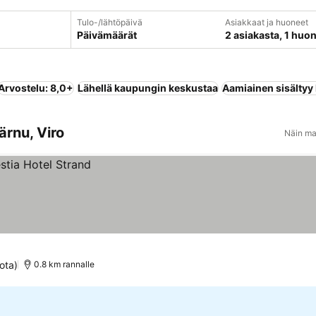
Tulo-/lähtöpäivä
Asiakkaat ja huoneet
Päivämäärät
2 asiakasta, 1 huo
Arvostelu: 8,0+
Lähellä kaupungin keskustaa
Aamiainen sisältyy
ärnu, Viro
Näin ma
ota)
0.8 km rannalle