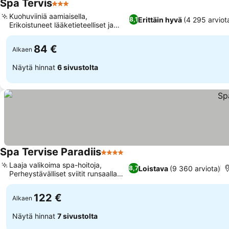
Spa Tervis
3 Tähtiluokitus
Kuohuviiniä aamiaisella,
Erittäin hyvä
(4 295 arviot
8,1
Erikoistuneet lääketieteelliset ja
terveyshoidot
84 €
Alkaen
Näytä hinnat
6 sivustolta
Spa Tervise Paradiis
4 Tähtiluokitus
Laaja valikoima spa-hoitoja,
Loistava
(9 360 arviota)
8,7
Perheystävälliset sviitit runsaalla
tilalla
122 €
Alkaen
Näytä hinnat
7 sivustolta