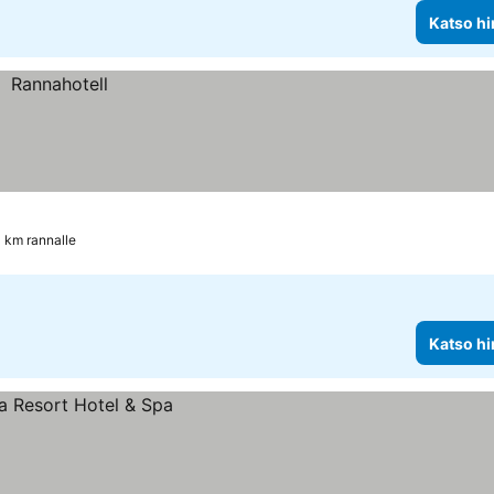
Katso hi
1 km rannalle
Katso hi