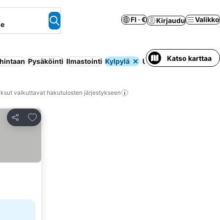
FI · €
Valikko
Kirjaudu
ne
Katso karttaa
 hintaan
Pysäköinti
Ilmastointi
Kylpylä
Uima-allas
Huoneisto p
ksut vaikuttavat hakutulosten järjestykseen
Lisää suosikkeihin
Jaa