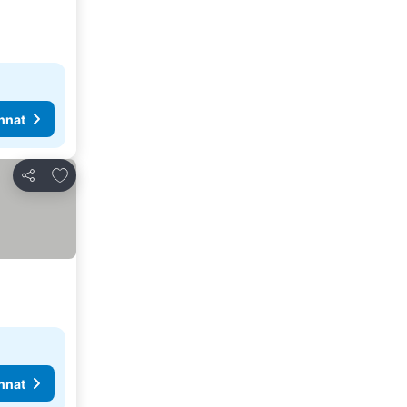
nnat
Lisää suosikkeihin
Jaa
nnat