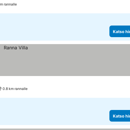
km rannalle
Katso hi
0.8 km rannalle
Katso hi