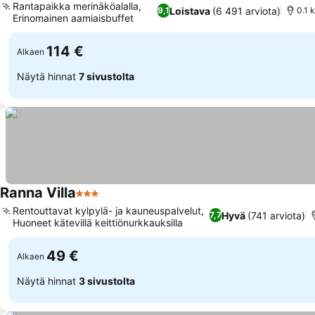
Rantapaikka merinäköalalla,
Loistava
(6 491 arviota)
9,1
0.1 
Erinomainen aamiaisbuffet
114 €
Alkaen
Näytä hinnat
7 sivustolta
Ranna Villa
3 Tähtiluokitus
Rentouttavat kylpylä- ja kauneuspalvelut,
Hyvä
(741 arviota)
7,7
Huoneet kätevillä keittiönurkkauksilla
49 €
Alkaen
Näytä hinnat
3 sivustolta