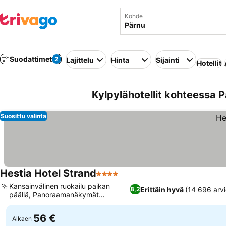
Kohde
Suodattimet
2
Lajittelu
Hinta
Sijainti
Hotellit
Kylpylähotellit kohteessa P
Suosittu valinta
Hestia Hotel Strand
4 Tähtiluokitus
Kansainvälinen ruokailu paikan
Erittäin hyvä
(14 696 arvi
8,2
päällä, Panoraamanäkymät
Pärnunlahdelle
56 €
Alkaen