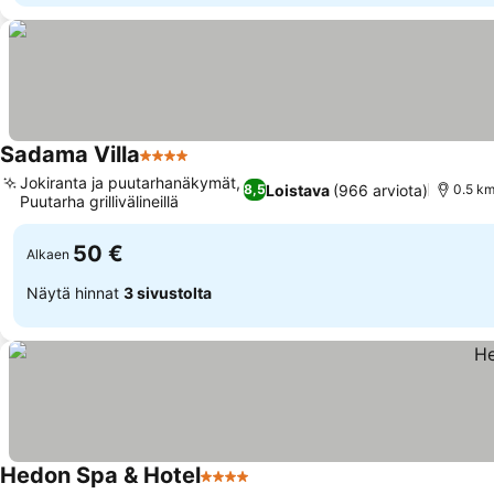
Sadama Villa
4 Tähtiluokitus
Jokiranta ja puutarhanäkymät,
Loistava
(966 arviota)
8,5
0.5 km
Puutarha grillivälineillä
50 €
Alkaen
Näytä hinnat
3 sivustolta
Hedon Spa & Hotel
4 Tähtiluokitus