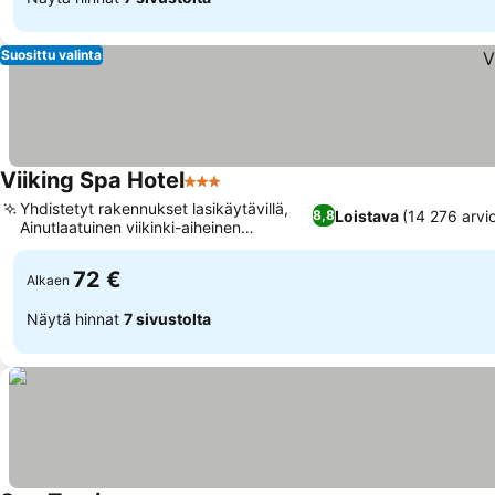
Suosittu valinta
Viiking Spa Hotel
3 Tähtiluokitus
Yhdistetyt rakennukset lasikäytävillä,
Loistava
(14 276 arvi
8,8
Ainutlaatuinen viikinki-aiheinen
vesikeskus
72 €
Alkaen
Näytä hinnat
7 sivustolta