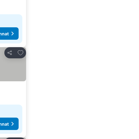
nnat
Lisää suosikkeihin
Jaa
nnat