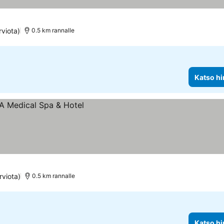
rviota)
0.5 km rannalle
Katso hi
rviota)
0.5 km rannalle
Katso hi