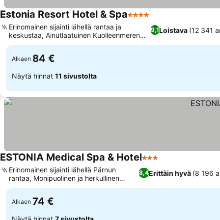
Estonia Resort Hotel & Spa
4 Tähtiluokitus
Erinomainen sijainti lähellä rantaa ja
Loistava
(12 341 a
9,1
keskustaa, Ainutlaatuinen Kuolleenmeren
suolavesiallas
84 €
Alkaen
Näytä hinnat
11 sivustolta
ESTONIA Medical Spa & Hotel
3 Tähtiluokitus
Erinomainen sijainti lähellä Pärnun
Erittäin hyvä
(8 196 a
8,4
rantaa, Monipuolinen ja herkullinen
buffet-ruokailu
74 €
Alkaen
Näytä hinnat
7 sivustolta