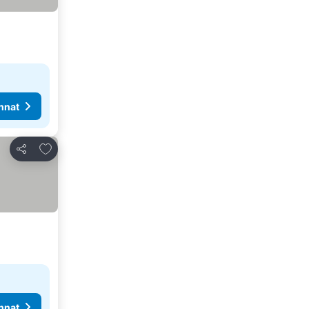
nnat
Lisää suosikkeihin
Jaa
nnat