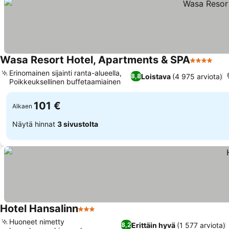
Wasa Resort Hotel, Apartments & SPA
4 Tähtiluo
Erinomainen sijainti ranta-alueella,
Loistava
(4 975 arviota)
8,8
Poikkeuksellinen buffetaamiainen
101 €
Alkaen
Näytä hinnat
3 sivustolta
Hotel Hansalinn
3 Tähtiluokitus
Huoneet nimetty
Erittäin hyvä
(1 577 arviota)
8,2