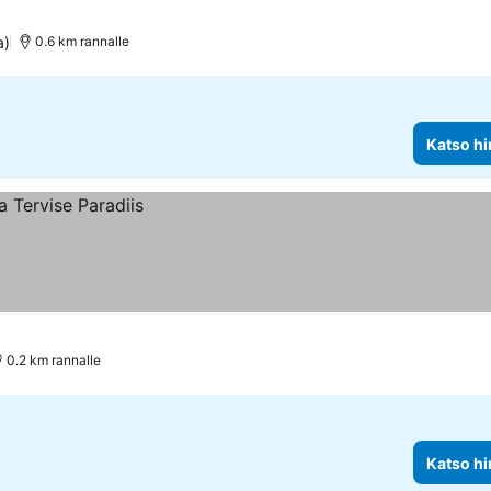
a)
0.6 km rannalle
Katso hi
0.2 km rannalle
Katso hi