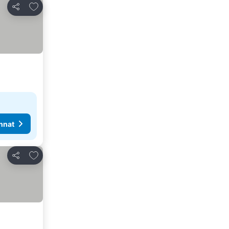
Lisää suosikkeihin
Jaa
nnat
Lisää suosikkeihin
Jaa