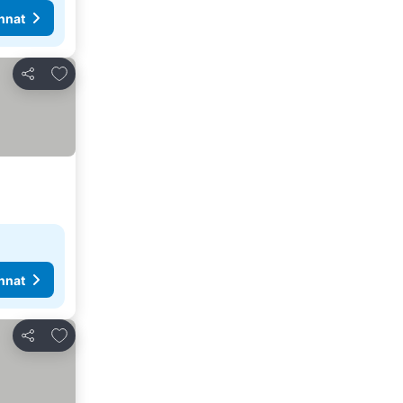
nnat
Lisää suosikkeihin
Jaa
nnat
Lisää suosikkeihin
Jaa