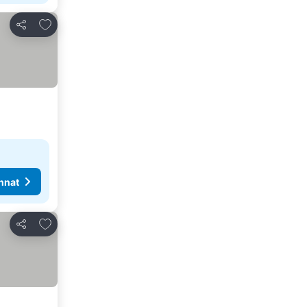
Lisää suosikkeihin
Jaa
nnat
Lisää suosikkeihin
Jaa