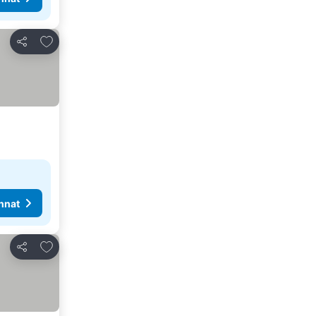
Lisää suosikkeihin
Jaa
nnat
Lisää suosikkeihin
Jaa