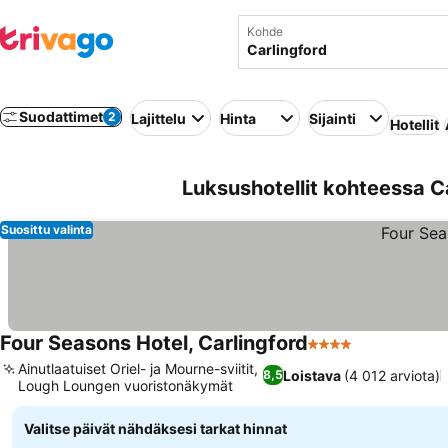
Kohde
Suodattimet
2
Lajittelu
Hinta
Sijainti
Hotellit
Luksushotellit kohteessa Car
Suosittu valinta
Four Seasons Hotel, Carlingford
4 Tähtiluokitus
Ainutlaatuiset Oriel- ja Mourne-sviitit,
Loistava
(4 012 arviota)
8,5
Lough Loungen vuoristonäkymät
Valitse päivät nähdäksesi tarkat hinnat