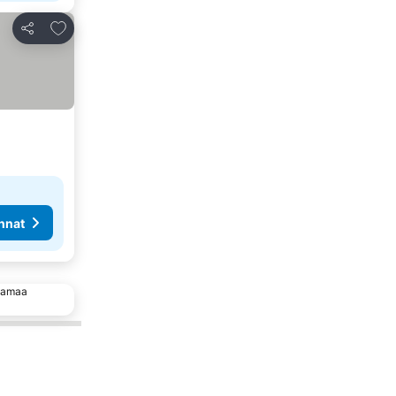
Lisää suosikkeihin
Jaa
nnat
 samaa