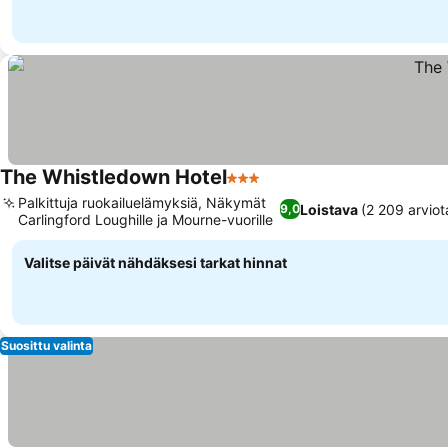
The Whistledown Hotel
3 Tähtiluokitus
Palkittuja ruokailuelämyksiä, Näkymät
Loistava
(2 209 arviot
9,0
Carlingford Loughille ja Mourne-vuorille
Valitse päivät nähdäksesi tarkat hinnat
Suosittu valinta