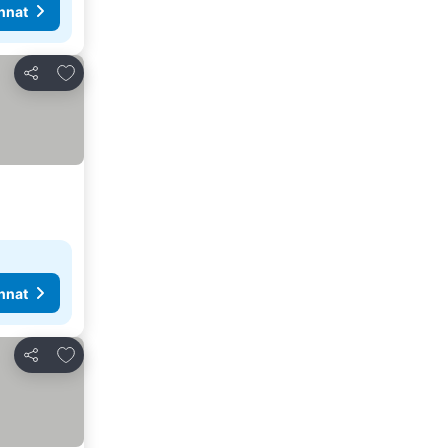
nnat
Lisää suosikkeihin
Jaa
nnat
Lisää suosikkeihin
Jaa