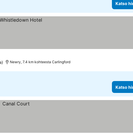
Katso hi
a)
Newry, 7.4 km kohteesta Carlingford
Katso hi