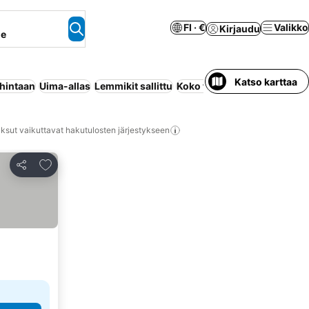
FI · €
Valikko
Kirjaudu
ne
Katso karttaa
 hintaan
Uima-allas
Lemmikit sallittu
Koko talo/asunto
Pysäköint
ksut vaikuttavat hakutulosten järjestykseen
Lisää suosikkeihin
Jaa