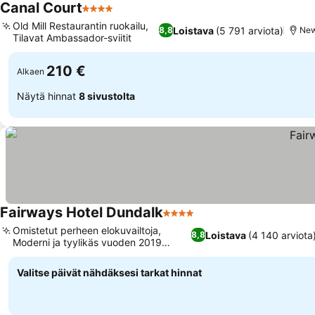
Canal Court
4 Tähtiluokitus
Old Mill Restaurantin ruokailu,
Loistava
(5 791 arviota)
8,8
New
Tilavat Ambassador-sviitit
210 €
Alkaen
Näytä hinnat
8 sivustolta
Fairways Hotel Dundalk
4 Tähtiluokitus
Omistetut perheen elokuvailtoja,
Loistava
(4 140 arviota
8,8
Moderni ja tyylikäs vuoden 2019
uudistus
Valitse päivät nähdäksesi tarkat hinnat