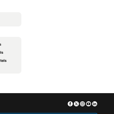
s
ls
tels
Facebook
Twitter
Instagram
Youtube
Linkedin