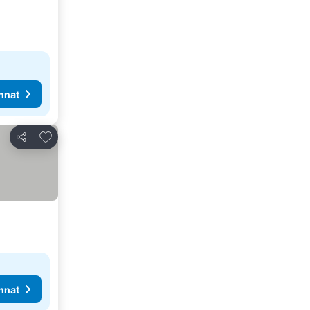
nnat
Lisää suosikkeihin
Jaa
nnat