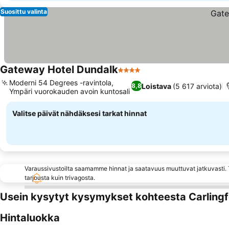
Suosittu valinta
Gateway Hotel Dundalk
4 Tähtiluokitus
Moderni 54 Degrees -ravintola,
Loistava
(5 617 arviota)
8,8
Ympäri vuorokauden avoin kuntosali
Valitse päivät nähdäksesi tarkat hinnat
Varaussivustoilta saamamme hinnat ja saatavuus muuttuvat jatkuvasti. T
tarjousta kuin trivagosta.
Usein kysytyt kysymykset kohteesta Carlingf
Hintaluokka