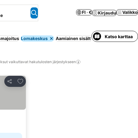
FI · €
Valikko
Kirjaudu
ne
Katso karttaa
smajoitus
Lomakeskus
Aamiainen sisältyy hintaan
Ennakkomak
ksut vaikuttavat hakutulosten järjestykseen
Lisää suosikkeihin
Jaa