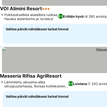
VOI Alimini Resort
3 Tähtiluokitus
Poikkeuksellista alueellista ruokaa,
Erittäin hyvä
(4 280 arviota
8,3
Hauska lastenkerho ja 'scoteca'
Valitse päivät nähdäksesi tarkat hinnat
Masseria Rifisa AgriResort
Lämmitetty ulkouima-allas
Loistava
(1 342 arvio
8,9
sitruspuutarhassa, Runsas kotitekoinen
aamiaisbuffet
Valitse päivät nähdäksesi tarkat hinnat