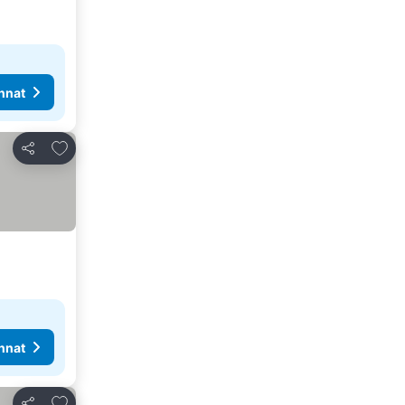
nnat
Lisää suosikkeihin
Jaa
nnat
Lisää suosikkeihin