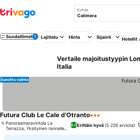
Kohde
Suodattimet
1
Lajittelu
Hinta
Sijainti
Hotellit
Vertaile majoitustyypin Lo
Italia
Suosittu valinta
Futura Club Le Cale d'Otranto
3 Tähtiluokitus
Panoraamaravintola La
Erittäin hyvä
(5 226 arviota)
8,0
Terrazza, Yksityinen rannalle
pääsy