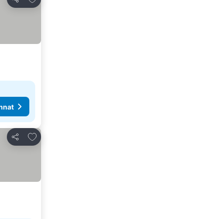
Jaa
nnat
Lisää suosikkeihin
Jaa