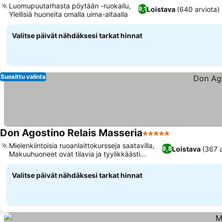
Luomupuutarhasta pöytään -ruokailu,
Loistava
(640 arviota)
9,1
Ylellisiä huoneita omalla uima-altaalla
Valitse päivät nähdäksesi tarkat hinnat
Suosittu valinta
Don Agostino Relais Masseria
5 Tähtiluokitus
Mielenkiintoisia ruoanlaittokursseja saatavilla,
Loistava
(367 a
9,8
Makuuhuoneet ovat tilavia ja tyylikkäästi
sisustettuja
Valitse päivät nähdäksesi tarkat hinnat