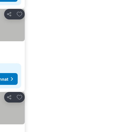
Lisää suosikkeihin
Jaa
nnat
Lisää suosikkeihin
Jaa