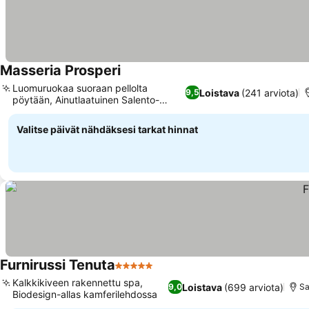
Masseria Prosperi
Luomuruokaa suoraan pellolta
Loistava
(241 arviota)
9,5
pöytään, Ainutlaatuinen Salento-
sisustus
Valitse päivät nähdäksesi tarkat hinnat
Furnirussi Tenuta
5 Tähtiluokitus
Kalkkikiveen rakennettu spa,
Loistava
(699 arviota)
9,0
Sa
Biodesign-allas kamferilehdossa