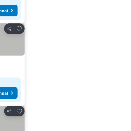
nnat
Lisää suosikkeihin
Jaa
nnat
Lisää suosikkeihin
Jaa