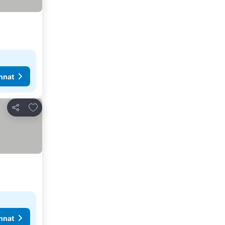
nnat
Lisää suosikkeihin
Jaa
nnat