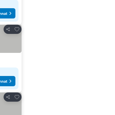
nnat
Lisää suosikkeihin
Jaa
nnat
Lisää suosikkeihin
Jaa