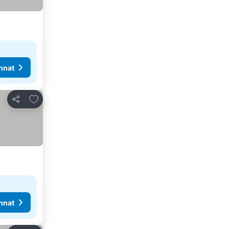
nnat
Lisää suosikkeihin
Jaa
nnat