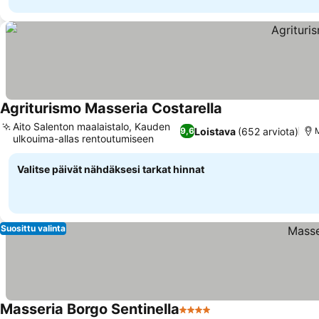
Agriturismo Masseria Costarella
Aito Salenton maalaistalo, Kauden
Loistava
(652 arviota)
9,6
M
ulkouima-allas rentoutumiseen
Valitse päivät nähdäksesi tarkat hinnat
Suosittu valinta
Masseria Borgo Sentinella
4 Tähtiluokitus