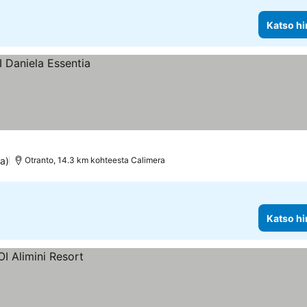
Katso hi
a)
Otranto, 14.3 km kohteesta Calimera
Katso hi