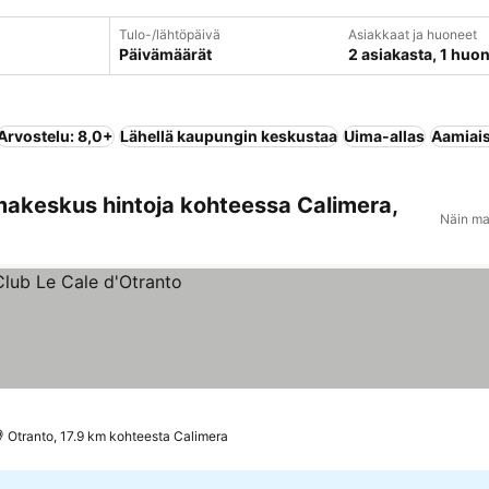
Tulo-/lähtöpäivä
Asiakkaat ja huoneet
Päivämäärät
2 asiakasta, 1 huo
Arvostelu: 8,0+
Lähellä kaupungin keskustaa
Uima-allas
Aamiai
makeskus hintoja kohteessa Calimera,
Näin ma
Otranto, 17.9 km kohteesta Calimera