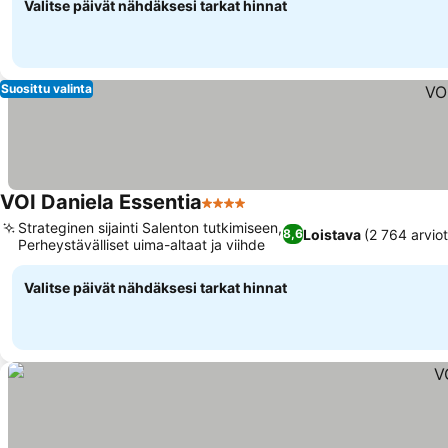
Valitse päivät nähdäksesi tarkat hinnat
Suosittu valinta
VOI Daniela Essentia
4 Tähtiluokitus
Strateginen sijainti Salenton tutkimiseen,
Loistava
(2 764 arviot
8,6
Perheystävälliset uima-altaat ja viihde
Valitse päivät nähdäksesi tarkat hinnat