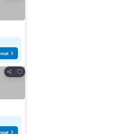
nnat
Lisää suosikkeihin
Jaa
nnat