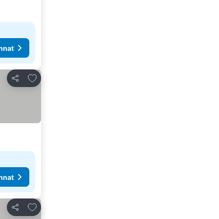
nnat
Lisää suosikkeihin
Jaa
nnat
Lisää suosikkeihin
Jaa