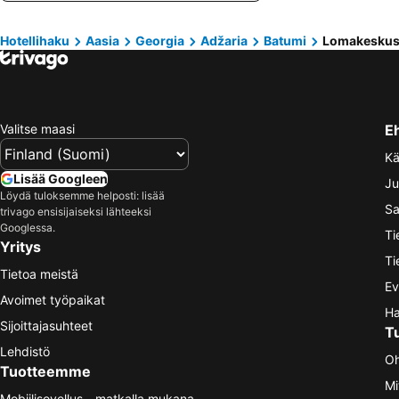
Hotellihaku
Aasia
Georgia
Adžaria
Batumi
Lomakeskus
Valitse maasi
E
Kä
Lisää Googleen
Ju
Löydä tuloksemme helposti: lisää
Sa
trivago ensisijaiseksi lähteeksi
Googlessa.
Ti
Yritys
Ti
Tietoa meistä
Ev
Avoimet työpaikat
Ha
Sijoittajasuhteet
T
Lehdistö
Oh
Tuotteemme
Mi
Mobiilisovellus - matkalla mukana