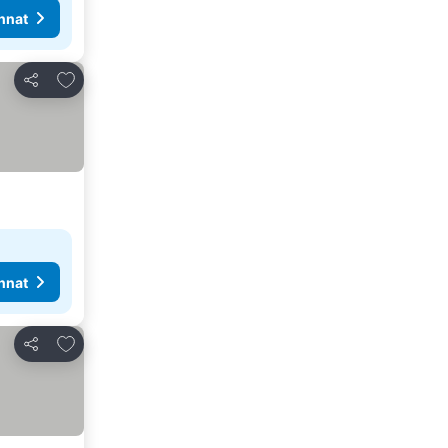
nnat
Lisää suosikkeihin
Jaa
nnat
Lisää suosikkeihin
Jaa