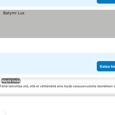
Katso hi
Näytä lisää
ämä tarkoittaa sitä, että et välttämättä aina löydä varaussivustolta täsmälleen