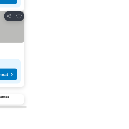
Lisää suosikkeihin
Jaa
nnat
 samaa