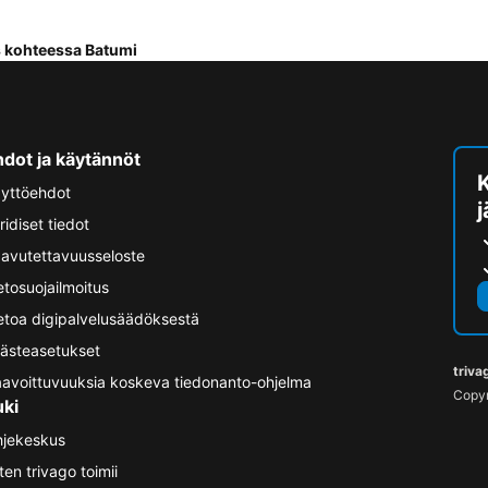
 kohteessa Batumi
hdot ja käytännöt
yttöehdot
ridiset tiedot
avutettavuusseloste
etosuojailmoitus
etoa digipalvelusäädöksestä
ästeasetukset
triva
avoittuvuuksia koskeva tiedonanto-ohjelma
Copyr
uki
jekeskus
ten trivago toimii