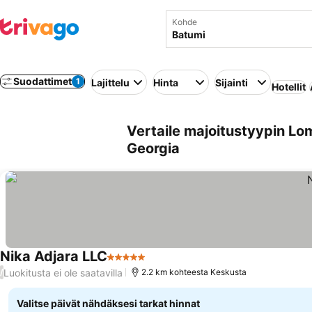
Kohde
Suodattimet
1
Lajittelu
Hinta
Sijainti
Hotellit
Vertaile majoitustyypin Lo
Georgia
Nika Adjara LLC
5 Tähtiluokitus
Luokitusta ei ole saatavilla
/
2.2 km kohteesta Keskusta
Valitse päivät nähdäksesi tarkat hinnat