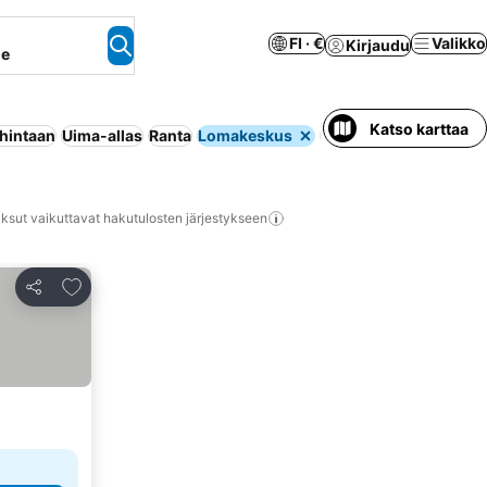
FI · €
Valikko
Kirjaudu
ne
Katso karttaa
 hintaan
Uima-allas
Ranta
Lomakeskus
Wi-Fi
Poreallas
Huone
ksut vaikuttavat hakutulosten järjestykseen
Lisää suosikkeihin
Jaa