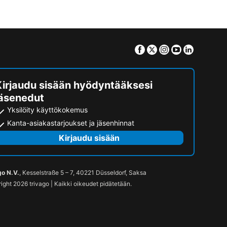
Facebook
Twitter
Instagram
Youtube
Linkedin
Kirjaudu sisään hyödyntääksesi
jäsenedut
Yksilöity käyttökokemus
Kanta-asiakastarjoukset ja jäsenhinnat
Kirjaudu sisään
go N.V.
, Kesselstraße 5 – 7, 40221 Düsseldorf, Saksa
ight 2026 trivago | Kaikki oikeudet pidätetään.