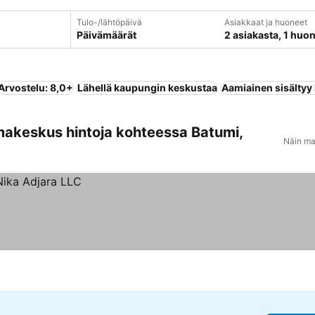
Tulo-/lähtöpäivä
Asiakkaat ja huoneet
Päivämäärät
2 asiakasta, 1 huo
Arvostelu: 8,0+
Lähellä kaupungin keskustaa
Aamiainen sisältyy
makeskus hintoja kohteessa Batumi,
Näin ma