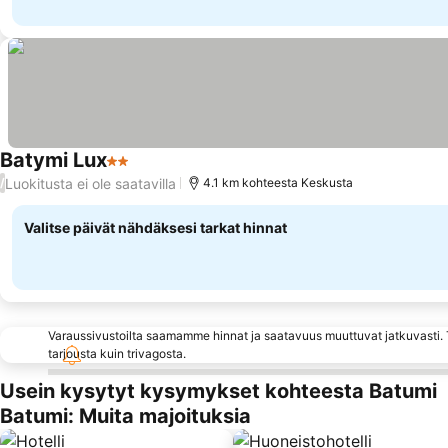
Batymi Lux
2 Tähtiluokitus
Luokitusta ei ole saatavilla
/
4.1 km kohteesta Keskusta
Valitse päivät nähdäksesi tarkat hinnat
Varaussivustoilta saamamme hinnat ja saatavuus muuttuvat jatkuvasti. T
tarjousta kuin trivagosta.
Usein kysytyt kysymykset kohteesta Batumi
Batumi: Muita majoituksia