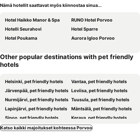
Nämä hotellit saattavat myös kiinnostaa sinua...
Hotel Haikko Manor & Spa
RUNO Hotel Porvoo
Hotelli Seurahovi
Hotel Sparre
Hotel Poukama
Aurora Igloo Porvoo
Other popular destinations with pet friendly
hotels
Helsinki, pet friendly hotels
Vantaa, pet friendly hotels
Järvenpää, pet friendly hotels
Loviisa, pet friendly hotels
Nurmijärvi, pet friendly hotels
Tuusula, pet friendly hotels
Lapinjärvi, pet friendly hotels
Mäntsälä, pet friendly hotels
Sipoo, pet friendly hotels
Kerava, pet friendly hotels
Orimattila, pet friendly hotels
Askola, pet friendly hotels
Katso kaikki majoitukset kohteessa Porvoo
Pernaja, pet friendly hotels