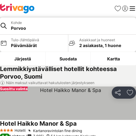
Suosikit
Kirjaud
Val
Kohde
Porvoo
Tulo-/lähtöpäivä
Asiakkaat ja huoneet
Päivämäärät
2 asiakasta, 1 huone
Järjestä
Suodata
Kartta
Lemmikkiystävälliset hotellit kohteessa
Porvoo, Suomi
Näin maksut vaikuttavat hakutulosten järjestykseen
Suosittu valinta
Jaa
Li
Hotel Haikko Manor & Spa
Hotelli
Kartanoravintolan fine dining
4 Tähtiluokitus