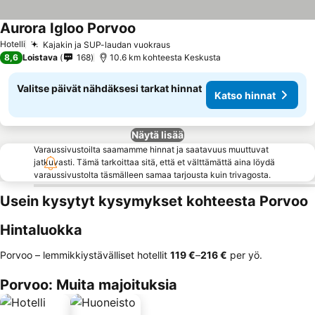
Aurora Igloo Porvoo
Hotelli
Kajakin ja SUP-laudan vuokraus
8,6
Loistava
168
10.6 km kohteesta Keskusta
Valitse päivät nähdäksesi tarkat hinnat
Katso hinnat
Näytä lisää
Varaussivustoilta saamamme hinnat ja saatavuus muuttuvat
jatkuvasti. Tämä tarkoittaa sitä, että et välttämättä aina löydä
varaussivustolta täsmälleen samaa tarjousta kuin trivagosta.
Usein kysytyt kysymykset kohteesta Porvoo
Hintaluokka
Porvoo – lemmikkiystävälliset hotellit
‎119 €
–
‎216 €
per yö.
Porvoo: Muita majoituksia