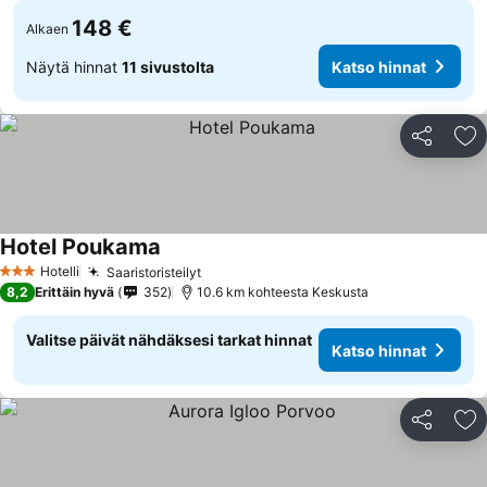
148 €
Alkaen
Näytä hinnat
11 sivustolta
Katso hinnat
Jaa
Li
Hotel Poukama
Hotelli
Saaristoristeilyt
3 Tähtiluokitus
8,2
Erittäin hyvä
352
10.6 km kohteesta Keskusta
Valitse päivät nähdäksesi tarkat hinnat
Katso hinnat
Jaa
Li