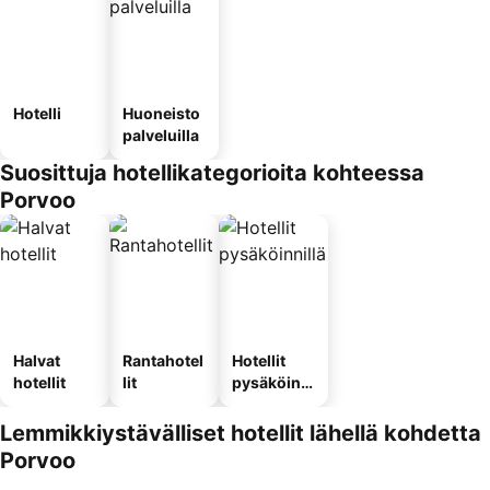
Hotelli
Huoneisto
palveluilla
Suosittuja hotellikategorioita kohteessa
Porvoo
Halvat
Rantahotel
Hotellit
hotellit
lit
pysäköinni
llä
Lemmikkiystävälliset hotellit lähellä kohdetta
Porvoo