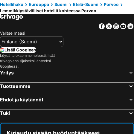
Hotellihaku
Eurooppa
Suomi
Etelä-Suomi
Porvoo
Lemmikkiystävälliset hotellit kohteessa Porvoo
Facebook
Twitter
Insta
Yo
Valitse maasi
Lisää Googleen
Löydä tuloksemme helposti: lisää
trivago ensisijaiseksi lähteeksi
Googlessa.
Yritys
Tuotteemme
Ehdot ja käytännöt
Tuki
Kirjaudu sisään hyödyntääksesi