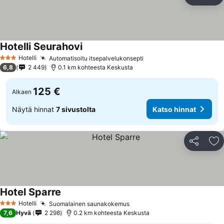
Jaa
Li
Hotelli Seurahovi
Hotelli
Automatisoitu itsepalvelukonsepti
3 Tähtiluokitus
6,8
2 449
0.1 km kohteesta Keskusta
125 €
Alkaen
Näytä hinnat
7 sivustolta
Katso hinnat
Jaa
Li
Hotel Sparre
Hotelli
Suomalainen saunakokemus
3 Tähtiluokitus
7,6
Hyvä
2 298
0.2 km kohteesta Keskusta