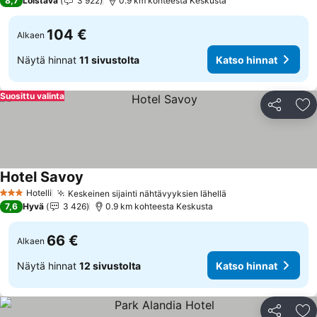
8,7
Loistava
3 922
0.9 km kohteesta Keskusta
104 €
Alkaen
Näytä hinnat
11 sivustolta
Katso hinnat
Suosittu valinta
Jaa
Li
Hotel Savoy
Katso hinnat
Hotelli
Keskeinen sijainti nähtävyyksien lähellä
Katso hinnat
3 Tähtiluokitus
7,6
Hyvä
3 426
0.9 km kohteesta Keskusta
66 €
Alkaen
Näytä hinnat
12 sivustolta
Katso hinnat