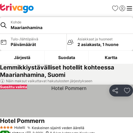
Suosikit
Kirjaud
Val
Kohde
Maarianhamina
Tulo-/lähtöpäivä
Asiakkaat ja huoneet
Päivämäärät
2 asiakasta, 1 huone
Järjestä
Suodata
Kartta
Lemmikkiystävälliset hotellit kohteessa
Maarianhamina, Suomi
Näin maksut vaikuttavat hakutulosten järjestykseen
Suosittu valinta
Jaa
Li
Hotel Pommern
Katso hinnat
Hotelli
Keskeinen sijainti veden äärellä
Katso hinnat
4 Tähtiluokitus