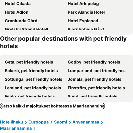
Hotel Cikada
Hotel Arkipelag
Hotel Adlon
Park Alandia Hotel
Granlunda Gård
Hotel Esplanad
Grelsby Strand Hotell
Björnhofvda Gård
Other popular destinations with pet friendly
Herro Stugor
Norrö Holiday Village
hotels
Geta, pet friendly hotels
Godby, pet friendly hotels
Eckerö, pet friendly hotels
Lumparland, pet friendly hotels
Sottunga, pet friendly hotels
Jomala, pet friendly hotels
Lemland, pet friendly hotels
Finström, pet friendly hotels
Föglö, pet friendly hotels
Sund, pet friendly hotels
Hammarland, pet friendly hotels
Kastelholm, pet friendly hotels
Katso kaikki majoitukset kohteessa Maarianhamina
Hotellihaku
Eurooppa
Suomi
Ahvenanmaa
Maarianhamina