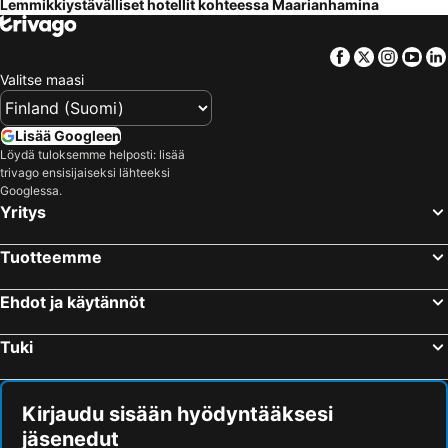
Lemmikkiystävälliset hotellit kohteessa Maarianhamina
Facebook
Twitter
Insta
Yo
Valitse maasi
Lisää Googleen
Löydä tuloksemme helposti: lisää
trivago ensisijaiseksi lähteeksi
Googlessa.
Yritys
Tuotteemme
Ehdot ja käytännöt
Tuki
Kirjaudu sisään hyödyntääksesi
jäsenedut