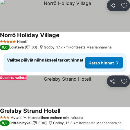
Jaa
Li
Norrö Holiday Village
Katso hinnat
Hotelli
5 Tähtiluokitus
9,6
Loistava
60
Godby, 17.7 km kohteesta Maarianhamina
Valitse päivät nähdäksesi tarkat hinnat
Katso hinnat
Suosittu valinta
Jaa
Li
Grelsby Strand Hotell
Katso hinnat
Hotelli
Historiallinen entinen mielisairaala
Katso hinnat
3 Tähtiluokitus
8,2
Erittäin hyvä
300
Godby, 15.3 km kohteesta Maarianhamina