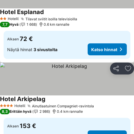
Hotel Esplanad
Katso hinnat
Hotelli
Tilavat sviitit isoilla televisioilla
Katso hinnat
2 Tähtiluokitus
7,7
Hyvä
1 668
0.6 km rannalle
72 €
Alkaen
Näytä hinnat
3 sivustolta
Katso hinnat
Jaa
Li
Hotel Arkipelag
Katso hinnat
Hotelli
Ainutlaatuinen Compagniet-ravintola
Katso hinnat
4 Tähtiluokitus
8,3
Erittäin hyvä
2 986
0.4 km rannalle
153 €
Alkaen