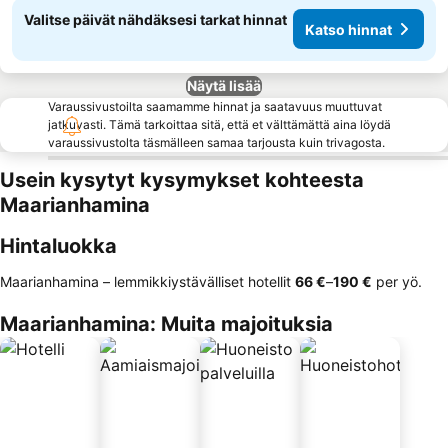
Valitse päivät nähdäksesi tarkat hinnat
Katso hinnat
Näytä lisää
Varaussivustoilta saamamme hinnat ja saatavuus muuttuvat
jatkuvasti. Tämä tarkoittaa sitä, että et välttämättä aina löydä
varaussivustolta täsmälleen samaa tarjousta kuin trivagosta.
Usein kysytyt kysymykset kohteesta
Maarianhamina
Hintaluokka
Maarianhamina – lemmikkiystävälliset hotellit
‎66 €
–
‎190 €
per yö.
Maarianhamina: Muita majoituksia