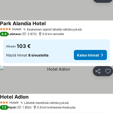
Jaa
Li
Park Alandia Hotel
Katso hinnat
Hotelli
Keskeinen sijainti lähellä nähtävyyksiä
Katso hinnat
4 Tähtiluokitus
8,9
Loistava
3 872
0.6 km rannalle
103 €
Alkaen
Näytä hinnat
8 sivustolta
Katso hinnat
Jaa
Li
Hotel Adlon
Katso hinnat
Hotelli
Lähellä merellisiä nähtävyyksiä
Katso hinnat
3 Tähtiluokitus
7,5
Hyvä
1 850
0.6 km kohteesta Keskusta