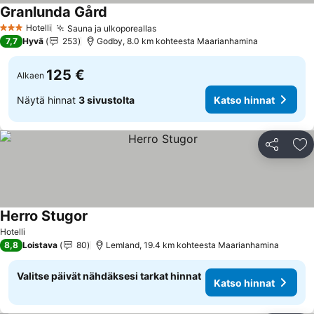
Granlunda Gård
Katso hinnat
Hotelli
Sauna ja ulkoporeallas
Katso hinnat
3 Tähtiluokitus
7,7
Hyvä
253
Godby, 8.0 km kohteesta Maarianhamina
125 €
Alkaen
Näytä hinnat
3 sivustolta
Katso hinnat
Jaa
Li
Herro Stugor
Katso hinnat
Hotelli
8,8
Loistava
80
Lemland, 19.4 km kohteesta Maarianhamina
Valitse päivät nähdäksesi tarkat hinnat
Katso hinnat