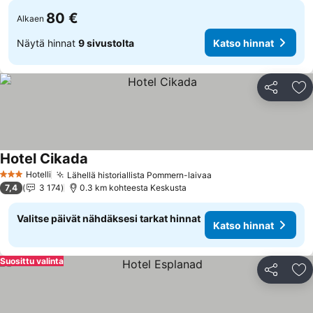
80 €
Alkaen
Näytä hinnat
9 sivustolta
Katso hinnat
Jaa
Li
Hotel Cikada
Katso hinnat
Hotelli
Lähellä historiallista Pommern-laivaa
Katso hinnat
3 Tähtiluokitus
7,4
3 174
0.3 km kohteesta Keskusta
Valitse päivät nähdäksesi tarkat hinnat
Katso hinnat
Suosittu valinta
Jaa
Li