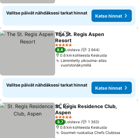
Valitse päivät nähdäksesi tarkat hinnat
Katso hinnat
The St. Regis Aspen
Jaa
Lisää suosikkeihin
Resort
Katso hinnat
5 Tähtiluokitus
8,8
Loistava
2 644
0.6 km kohteesta Keskusta
Lämmitetty ulkouima-allas
vuoristonäkymillä
Valitse päivät nähdäksesi tarkat hinnat
Katso hinnat
St. Regis Residence Club,
Jaa
Lisää suosikkeihin
Aspen
Katso hinnat
5 Tähtiluokitus
8,7
Loistava
1 363
0.6 km kohteesta Keskusta
Gourmet-ruokailua Chefs Clubissa
Katso h