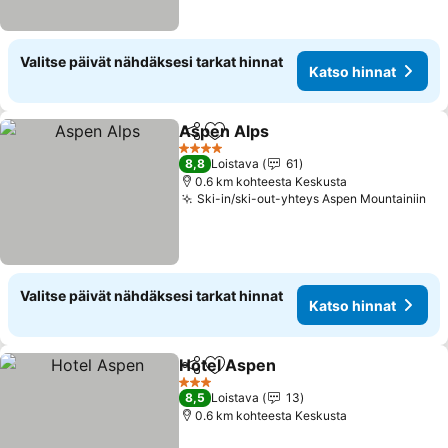
Valitse päivät nähdäksesi tarkat hinnat
Katso hinnat
Aspen Alps
Jaa
Lisää suosikkeihin
Katso hinnat
4 Tähtiluokitus
8,8
Loistava
61
0.6 km kohteesta Keskusta
Ski-in/ski-out-yhteys Aspen Mountainiin
Ka
Valitse päivät nähdäksesi tarkat hinnat
Katso hinnat
Hotel Aspen
Jaa
Lisää suosikkeihin
Katso hinnat
3 Tähtiluokitus
8,5
Loistava
13
0.6 km kohteesta Keskusta