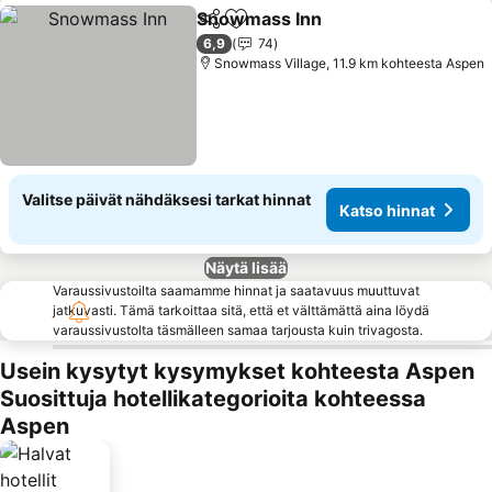
Snowmass Inn
Jaa
Lisää suosikkeihin
Katso hinna
6,9
74
Snowmass Village, 11.9 km kohteesta Aspen
Valitse päivät nähdäksesi tarkat hinnat
Katso hinnat
Näytä lisää
Varaussivustoilta saamamme hinnat ja saatavuus muuttuvat
jatkuvasti. Tämä tarkoittaa sitä, että et välttämättä aina löydä
varaussivustolta täsmälleen samaa tarjousta kuin trivagosta.
Usein kysytyt kysymykset kohteesta Aspen
Suosittuja hotellikategorioita kohteessa
Aspen