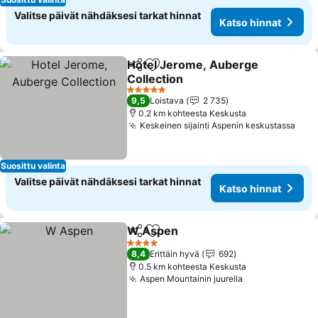
Valitse päivät nähdäksesi tarkat hinnat
Katso hinnat
Hotel Jerome, Auberge
Jaa
Lisää suosikkeihin
Collection
Katso hinnat
5 Tähtiluokitus
9,5
Loistava
2 735
0.2 km kohteesta Keskusta
Keskeinen sijainti Aspenin keskustassa
Kats
Suosittu valinta
Valitse päivät nähdäksesi tarkat hinnat
Katso hinnat
W Aspen
Jaa
Lisää suosikkeihin
Katso hinnat
4 Tähtiluokitus
8,4
Erittäin hyvä
692
0.5 km kohteesta Keskusta
Aspen Mountainin juurella
Katso hinnat