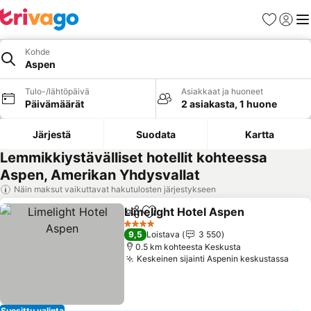
Suosikit
Kirjaud
Val
Kohde
Aspen
Tulo-/lähtöpäivä
Asiakkaat ja huoneet
Päivämäärät
2 asiakasta, 1 huone
Järjestä
Suodata
Kartta
Lemmikkiystävälliset hotellit kohteessa
Aspen, Amerikan Yhdysvallat
Näin maksut vaikuttavat hakutulosten järjestykseen
Limelight Hotel Aspen
Jaa
Lisää suosikkeihin
Kats
4 Tähtiluokitus
9,5
Loistava
3 550
0.5 km kohteesta Keskusta
Keskeinen sijainti Aspenin keskustassa
Kats
Suosittu valinta