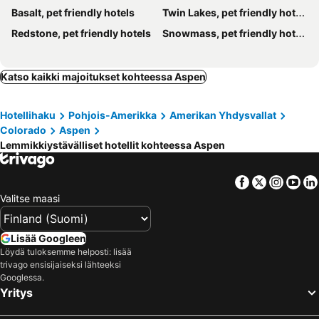
Basalt, pet friendly hotels
Twin Lakes, pet friendly hotels
Redstone, pet friendly hotels
Snowmass, pet friendly hotels
Katso kaikki majoitukset kohteessa Aspen
Hotellihaku
Pohjois-Amerikka
Amerikan Yhdysvallat
Colorado
Aspen
Lemmikkiystävälliset hotellit kohteessa Aspen
Facebook
Twitter
Insta
Yo
Valitse maasi
Lisää Googleen
Löydä tuloksemme helposti: lisää
trivago ensisijaiseksi lähteeksi
Googlessa.
Yritys