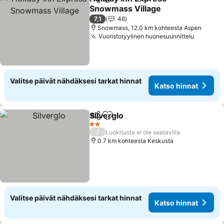
Jaa
Lisää suosikkeihin
Snowmass Village
Katso hinnat
7,1
46
Snowmass, 12.0 km kohteesta Aspen
Vuoristotyylinen huonesuunnittelu
Katso h
Valitse päivät nähdäksesi tarkat hinnat
Katso hinnat
Silverglo
Jaa
Lisää suosikkeihin
Katso hinnat
2 Tähtiluokitus
/
Luokitusta ei ole saatavilla
0.7 km kohteesta Keskusta
Valitse päivät nähdäksesi tarkat hinnat
Katso hinnat