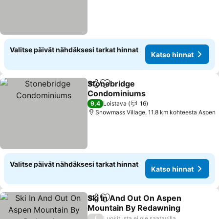
Valitse päivät nähdäksesi tarkat hinnat
Katso hinnat
Stonebridge
Jaa
Lisää suosikkeihin
Condominiums
Katso hinnat
9,4
Loistava
16
Snowmass Village, 11.8 km kohteesta Aspen
Valitse päivät nähdäksesi tarkat hinnat
Katso hinnat
Ski In And Out On Aspen
Jaa
Lisää suosikkeihin
Mountain By Redawning
Katso hinnat
/
Luokitusta ei ole saatavilla