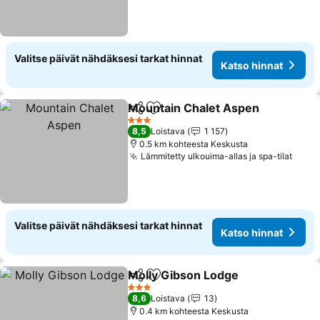
Valitse päivät nähdäksesi tarkat hinnat
Katso hinnat
Mountain Chalet Aspen
Jaa
Lisää suosikkeihin
Ka
3 Tähtiluokitus
8,5
Loistava
1 157
0.5 km kohteesta Keskusta
Lämmitetty ulkouima-allas ja spa-tilat
Katso
Valitse päivät nähdäksesi tarkat hinnat
Katso hinnat
Molly Gibson Lodge
Jaa
Lisää suosikkeihin
Katso 
3 Tähtiluokitus
8,6
Loistava
13
0.4 km kohteesta Keskusta