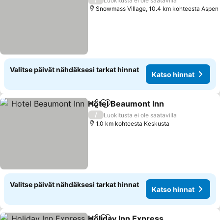
Luokitusta ei ole saatavilla
Snowmass Village, 10.4 km kohteesta Aspen
Valitse päivät nähdäksesi tarkat hinnat
Katso hinnat
Hotel Beaumont Inn
Jaa
Lisää suosikkeihin
Katso 
/
Luokitusta ei ole saatavilla
1.0 km kohteesta Keskusta
Valitse päivät nähdäksesi tarkat hinnat
Katso hinnat
Holiday Inn Express