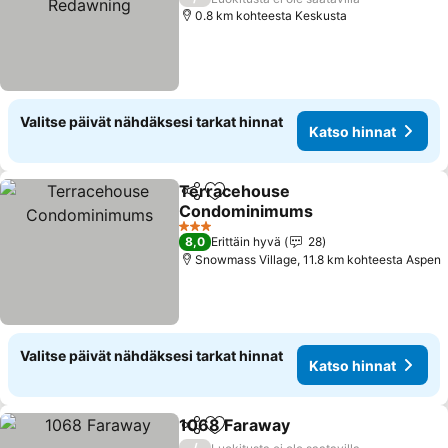
0.8 km kohteesta Keskusta
Valitse päivät nähdäksesi tarkat hinnat
Katso hinnat
Terracehouse
Jaa
Lisää suosikkeihin
Condominimums
Katso hinnat
3 Tähtiluokitus
8,0
Erittäin hyvä
28
Snowmass Village, 11.8 km kohteesta Aspen
Valitse päivät nähdäksesi tarkat hinnat
Katso hinnat
1068 Faraway
Jaa
Lisää suosikkeihin
Katso hinnat
/