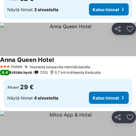
Näytä hinnat
3 sivustolta
Katso hinnat
Jaa
Li
Anna Queen Hotel
Hotelli
Huoneita lumoavilla merinäköaloilla
3 Tähtiluokitus
8,4
Erittäin hyvä
210
0.7 km kohteesta Keskusta
29 €
Alkaen
Näytä hinnat
4 sivustolta
Katso hinnat
Jaa
Li