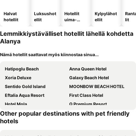
Halvat
Luksushot
Hotellit
Kylpylähot
Rant
hotellit
ellit
uima-
ellit
lit
altaalla
Lemmikkiystävälliset hotellit lähellä kohdetta
Alanya
Nämä hotellit saattavat myös kiinnostaa sinua...
Hatipoglu Beach
Anna Queen Hotel
Xoria Deluxe
Galaxy Beach Hotel
Sentido Gold Island
MOONBOW BEACH HOTEL
Eftalia Aqua Resort
First Class Hotel
Hotel Mola
Q Premium Resort
Other popular destinations with pet friendly
Hotel Antik
M.C.A Marquis Hotel
hotels
Mysea Hotels Incekum
Hotel Raina Beach
Azak Hotel
Park Hotel