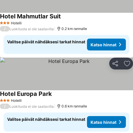
Hotel Mahmutlar Suit
Hotelli
3 Tähtiluokitus
/
0.2 km rannalle
Luokitusta ei ole saatavilla
Valitse päivät nähdäksesi tarkat hinnat
Katso hinnat
Jaa
Li
Hotel Europa Park
Hotelli
3 Tähtiluokitus
/
0.6 km rannalle
Luokitusta ei ole saatavilla
Valitse päivät nähdäksesi tarkat hinnat
Katso hinnat