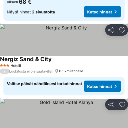
68 €
Alkaen
Näytä hinnat
2 sivustolta
Katso hinnat
Jaa
Li
Nergiz Sand & City
Hotelli
3 Tähtiluokitus
/
0.1 km rannalle
Luokitusta ei ole saatavilla
Valitse päivät nähdäksesi tarkat hinnat
Katso hinnat
Jaa
Li