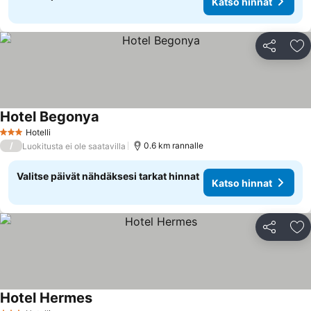
Katso hinnat
Jaa
Li
Hotel Begonya
Hotelli
3 Tähtiluokitus
/
0.6 km rannalle
Luokitusta ei ole saatavilla
Valitse päivät nähdäksesi tarkat hinnat
Katso hinnat
Jaa
Li
Hotel Hermes