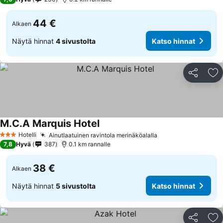
44 €
Alkaen
Näytä hinnat
4 sivustolta
Katso hinnat
Jaa
Li
M.C.A Marquis Hotel
Hotelli
Ainutlaatuinen ravintola merinäköalalla
3 Tähtiluokitus
7,8
Hyvä
387
0.1 km rannalle
38 €
Alkaen
Näytä hinnat
5 sivustolta
Katso hinnat
Jaa
Li