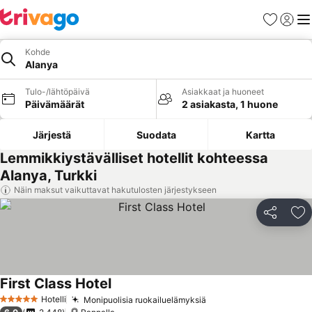
Suosikit
Kirjaud
Val
Kohde
Alanya
Tulo-/lähtöpäivä
Asiakkaat ja huoneet
Päivämäärät
2 asiakasta, 1 huone
Järjestä
Suodata
Kartta
Lemmikkiystävälliset hotellit kohteessa
Alanya, Turkki
Näin maksut vaikuttavat hakutulosten järjestykseen
Jaa
Li
First Class Hotel
Hotelli
Monipuolisia ruokailuelämyksiä
5 Tähtiluokitus