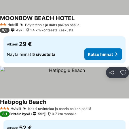
MOONBOW BEACH HOTEL
Hotelli
Pöytätennis ja darts paikan päällä
2 Tähtiluokitus
6,3
497
1.4 km kohteesta Keskusta
29 €
Alkaen
Näytä hinnat
5 sivustolta
Katso hinnat
Jaa
Li
Hatipoglu Beach
Hotelli
Kaksi ravintolaa ja baaria paikan päällä
3 Tähtiluokitus
8,1
Erittäin hyvä
592
0.7 km rannalle
52 €
Alkaen