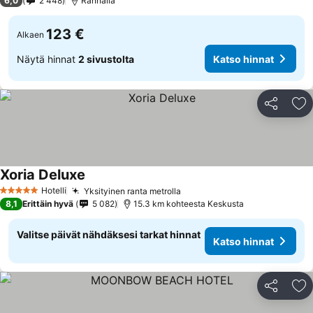
6,0
2 448
Rannalla
123 €
Alkaen
Näytä hinnat
2 sivustolta
Katso hinnat
Jaa
Li
Xoria Deluxe
Hotelli
Yksityinen ranta metrolla
5 Tähtiluokitus
8,1
Erittäin hyvä
5 082
15.3 km kohteesta Keskusta
Valitse päivät nähdäksesi tarkat hinnat
Katso hinnat
Jaa
Li