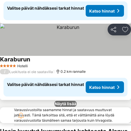
Valitse päivät nähdäksesi tarkat hinnat
Katso hinnat
Jaa
Li
Karaburun
Hotelli
5 Tähtiluokitus
/
0.2 km rannalle
Luokitusta ei ole saatavilla
Valitse päivät nähdäksesi tarkat hinnat
Katso hinnat
Näytä lisää
Varaussivustoilta saamamme hinnat ja saatavuus muuttuvat
jatkuvasti. Tämä tarkoittaa sitä, että et välttämättä aina löydä
varaussivustolta täsmälleen samaa tarjousta kuin trivagosta.