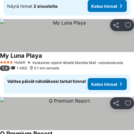
Näytä hinnat
2 sivustolta
Katso hinnat
Jaa
Li
My Luna Playa
Hotelli
Keskeinen sijainti lähellä Mamilla Mall -ostoskeskusta
4 Tähtiluokitus
7,3
1 492
0.1 km rannalle
Valitse päivät nähdäksesi tarkat hinnat
Katso hinnat
Jaa
Li
Q Premium Resort