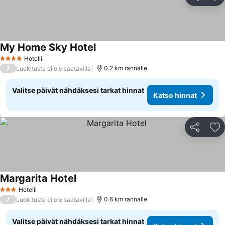
Jaa
Li
My Home Sky Hotel
Hotelli
4 Tähtiluokitus
/
0.2 km rannalle
Luokitusta ei ole saatavilla
Valitse päivät nähdäksesi tarkat hinnat
Katso hinnat
Jaa
Li
Margarita Hotel
Hotelli
3 Tähtiluokitus
/
0.6 km rannalle
Luokitusta ei ole saatavilla
Valitse päivät nähdäksesi tarkat hinnat