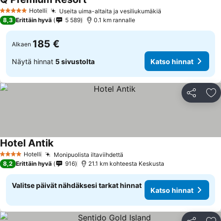
Hotelli
Useita uima-altaita ja vesiliukumäkiä
5 Tähtiluokitus
8,3
Erittäin hyvä
5 589
0.1 km rannalle
185 €
Alkaen
Näytä hinnat
5 sivustolta
Katso hinnat
Jaa
Li
Hotel Antik
Hotelli
Monipuolista iltaviihdettä
4 Tähtiluokitus
8,2
Erittäin hyvä
916
21.1 km kohteesta Keskusta
Valitse päivät nähdäksesi tarkat hinnat
Katso hinnat