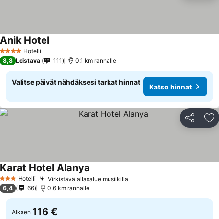
Anik Hotel
Hotelli
4 Tähtiluokitus
8,8
Loistava
111
0.1 km rannalle
Valitse päivät nähdäksesi tarkat hinnat
Katso hinnat
Jaa
Li
Karat Hotel Alanya
Hotelli
Virkistävä allasalue musiikilla
3 Tähtiluokitus
6,4
66
0.6 km rannalle
116 €
Alkaen