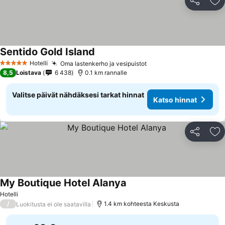
Jaa
Li
Sentido Gold Island
Hotelli
Oma lastenkerho ja vesipuistot
5 Tähtiluokitus
8,5
Loistava
6 438
0.1 km rannalle
Valitse päivät nähdäksesi tarkat hinnat
Katso hinnat
Jaa
Li
My Boutique Hotel Alanya
Hotelli
/
1.4 km kohteesta Keskusta
Luokitusta ei ole saatavilla