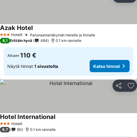
Azak Hotel
Hotelli
Panoraamanäkymät merelle ja linnalle
3 Tähtiluokitus
8,1
Erittäin hyvä
484
0.1 km rannalle
110 €
Alkaen
Näytä hinnat
1 sivustolta
Katso hinnat
Jaa
Li
Hotel International
Hotelli
3 Tähtiluokitus
6,7
60
0.1 km rannalle