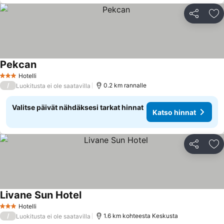
Jaa
Li
Pekcan
Hotelli
3 Tähtiluokitus
/
0.2 km rannalle
Luokitusta ei ole saatavilla
Valitse päivät nähdäksesi tarkat hinnat
Katso hinnat
Jaa
Li
Livane Sun Hotel
Hotelli
3 Tähtiluokitus
/
1.6 km kohteesta Keskusta
Luokitusta ei ole saatavilla