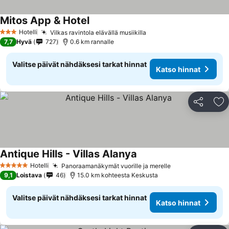
Mitos App & Hotel
Hotelli
Vilkas ravintola elävällä musiikilla
3 Tähtiluokitus
7,7
Hyvä
727
0.6 km rannalle
Valitse päivät nähdäksesi tarkat hinnat
Katso hinnat
Jaa
Li
Antique Hills - Villas Alanya
Hotelli
Panoraamanäkymät vuorille ja merelle
5 Tähtiluokitus
9,1
Loistava
46
15.0 km kohteesta Keskusta
Valitse päivät nähdäksesi tarkat hinnat
Katso hinnat