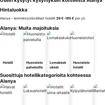
Usein kysytyt kysymykset kohteesta Alanya
Hintaluokka
Alanya – lemmikkiystävälliset hotellit
‎29 €
–
‎185 €
per yö.
Alanya: Muita majoituksia
Hotelli
Huoneisto
Lomakesk
Huoneisto
palveluilla
ukset
hotelli
Suosittuja hotellikategorioita kohteessa
Alanya