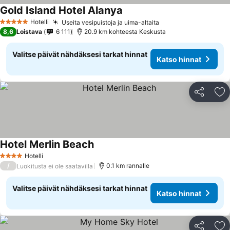
Gold Island Hotel Alanya
Hotelli
Useita vesipuistoja ja uima-altaita
5 Tähtiluokitus
8,6
Loistava
6 111
20.9 km kohteesta Keskusta
Valitse päivät nähdäksesi tarkat hinnat
Katso hinnat
Jaa
Li
Hotel Merlin Beach
Hotelli
4 Tähtiluokitus
/
0.1 km rannalle
Luokitusta ei ole saatavilla
Valitse päivät nähdäksesi tarkat hinnat
Katso hinnat