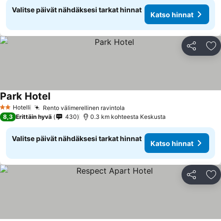
Valitse päivät nähdäksesi tarkat hinnat
Katso hinnat
Jaa
Li
Park Hotel
Hotelli
Rento välimerellinen ravintola
2 Tähtiluokitus
8,3
Erittäin hyvä
430
0.3 km kohteesta Keskusta
Valitse päivät nähdäksesi tarkat hinnat
Katso hinnat
Jaa
Li