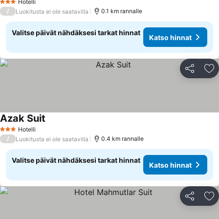
Hotelli
3 Tähtiluokitus
/
0.1 km rannalle
Luokitusta ei ole saatavilla
Valitse päivät nähdäksesi tarkat hinnat
Katso hinnat
Jaa
Li
Azak Suit
Hotelli
3 Tähtiluokitus
/
0.4 km rannalle
Luokitusta ei ole saatavilla
Valitse päivät nähdäksesi tarkat hinnat
Katso hinnat
Jaa
Li