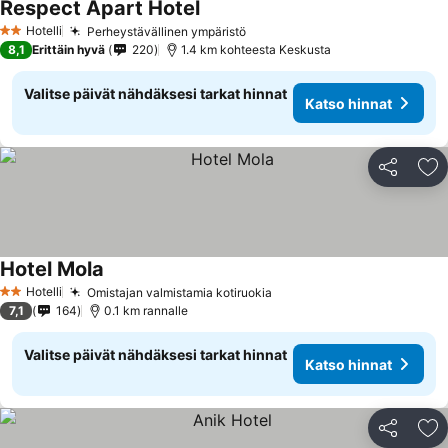
Respect Apart Hotel
Hotelli
Perheystävällinen ympäristö
2 Tähtiluokitus
8,1
Erittäin hyvä
220
1.4 km kohteesta Keskusta
Valitse päivät nähdäksesi tarkat hinnat
Katso hinnat
Jaa
Li
Hotel Mola
Hotelli
Omistajan valmistamia kotiruokia
2 Tähtiluokitus
7,1
164
0.1 km rannalle
Valitse päivät nähdäksesi tarkat hinnat
Katso hinnat
Jaa
Li