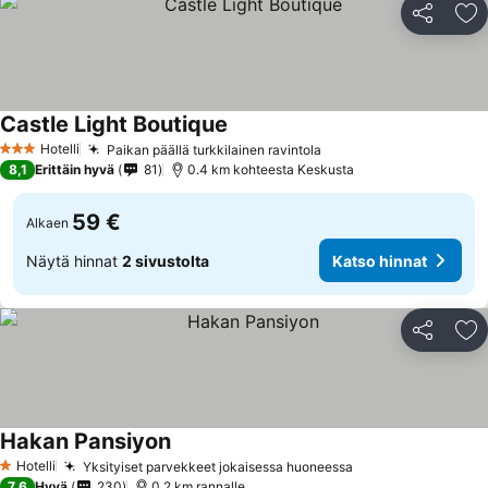
Jaa
Li
Castle Light Boutique
Hotelli
Paikan päällä turkkilainen ravintola
3 Tähtiluokitus
8,1
Erittäin hyvä
81
0.4 km kohteesta Keskusta
59 €
Alkaen
Näytä hinnat
2 sivustolta
Katso hinnat
Jaa
Li
Hakan Pansiyon
Hotelli
Yksityiset parvekkeet jokaisessa huoneessa
1 Tähtiluokitus
7,6
Hyvä
230
0.2 km rannalle