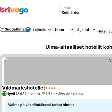
Kohde
Suodattimet
2
Lajittelu
Hinta
Sijainti
Hotellit
Uima-altaalliset hotellit k
Vildmarkshotellet
4 Tähtiluokitus
Hyvä
(2 637 arviota)
7,6
5.8 km kohteesta Keskusta
Valitse päivät nähdäksesi tarkat hinnat