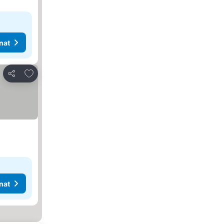
nat
Lisää suosikkeihin
Jaa
nat