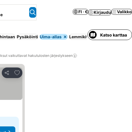
FI · €
Valikko
Kirjaudu
ne
Katso karttaa
 hintaan
Pysäköinti
Uima-allas
Lemmikit sallittu
Ilmastointi
Hu
ksut vaikuttavat hakutulosten järjestykseen
Lisää suosikkeihin
Jaa