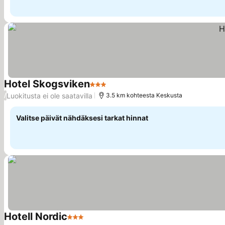
Hotel Skogsviken
3 Tähtiluokitus
Luokitusta ei ole saatavilla
/
3.5 km kohteesta Keskusta
Valitse päivät nähdäksesi tarkat hinnat
Hotell Nordic
3 Tähtiluokitus