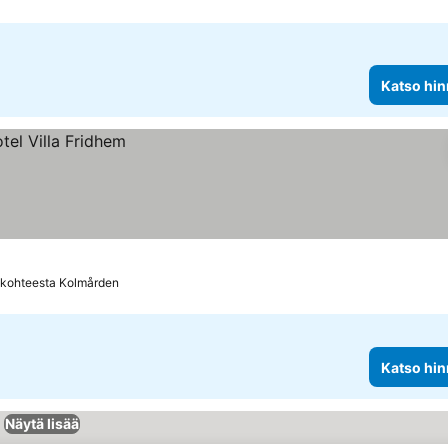
Katso hin
 kohteesta Kolmården
Katso hin
Näytä lisää