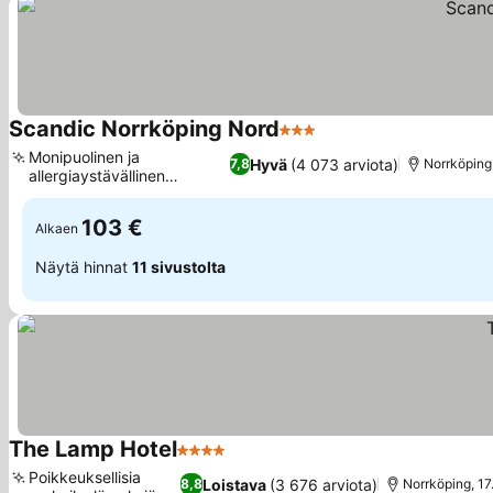
Scandic Norrköping Nord
3 Tähtiluokitus
Monipuolinen ja
Hyvä
(4 073 arviota)
7,8
Norrköping
allergiaystävällinen
aamiainen
103 €
Alkaen
Näytä hinnat
11 sivustolta
The Lamp Hotel
4 Tähtiluokitus
Poikkeuksellisia
Loistava
(3 676 arviota)
8,8
Norrköping, 1