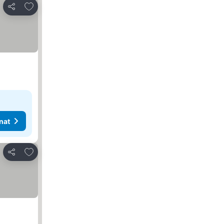
Lisää suosikkeihin
Jaa
nat
Lisää suosikkeihin
Jaa