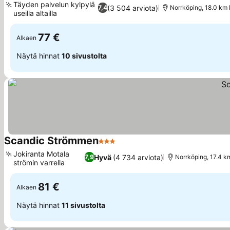
Täyden palvelun kylpylä
(3 504 arviota)
7,4
Norrköping, 18.0 km
useilla altailla
77 €
Alkaen
Näytä hinnat
10 sivustolta
Scandic Strömmen
3 Tähtiluokitus
Jokiranta Motala
Hyvä
(4 734 arviota)
7,9
Norrköping, 17.4 
strömin varrella
81 €
Alkaen
Näytä hinnat
11 sivustolta