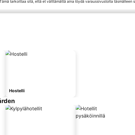
ämä tarkoittaa sitä, että et välttämättä aina löydä varaussivustolta täsmälleen
Hostelli
ården