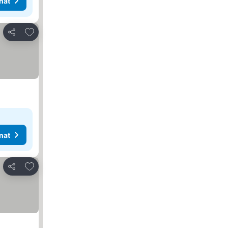
nat
Lisää suosikkeihin
Jaa
nat
Lisää suosikkeihin
Jaa