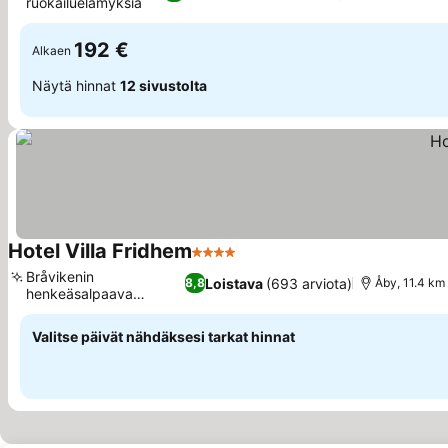
ruokailuelämyksiä
192 €
Alkaen
Näytä hinnat
12 sivustolta
Hotel Villa Fridhem
4 Tähtiluokitus
Bråvikenin
Loistava
(693 arviota)
8,8
Åby, 11.4 km
henkeäsalpaava
panoraama
Valitse päivät nähdäksesi tarkat hinnat