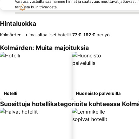
Varaussivustoilta saamamme hinnat ja saatavuus muuttuvat jatkuvasti. T
tarjousta kuin trivagosta.
Hintaluokka
Kolmården – uima-altaalliset hotellit
‎77 €
–
‎192 €
per yö.
Kolmården: Muita majoituksia
Hotelli
Huoneisto palveluilla
Suosittuja hotellikategorioita kohteessa Kolm