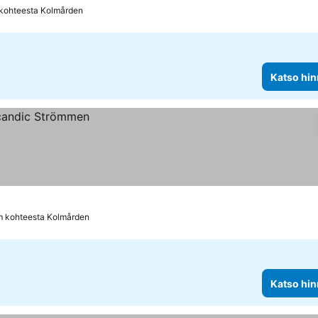
 kohteesta Kolmården
Katso hin
km kohteesta Kolmården
Katso hin