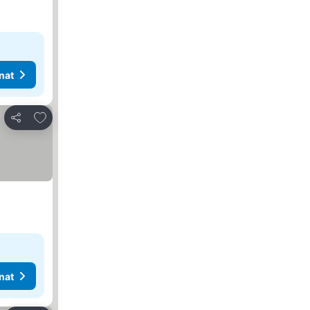
nat
Lisää suosikkeihin
Jaa
nat