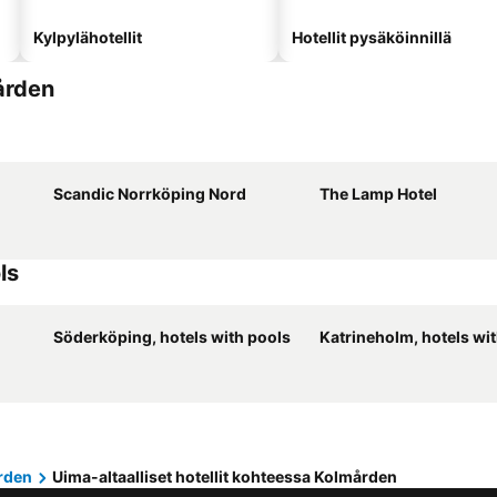
Kylpylähotellit
Hotellit pysäköinnillä
mården
Scandic Norrköping Nord
The Lamp Hotel
ls
Söderköping, hotels with pools
Katrineholm, hotels wi
rden
Uima-altaalliset hotellit kohteessa Kolmården