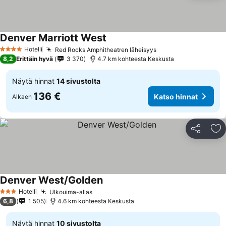
Denver Marriott West
Katso hinnat
Hotelli
Red Rocks Amphitheatren läheisyys
Katso hinnat
4 Tähtiluokitus
8,2
Erittäin hyvä
3 370
4.7 km kohteesta Keskusta
Näytä hinnat
14 sivustolta
136 €
Katso hinnat
Alkaen
Jaa
Li
Denver West/Golden
Katso hinnat
Hotelli
Ulkouima-allas
Katso hinnat
3 Tähtiluokitus
6,8
1 505
4.6 km kohteesta Keskusta
Näytä hinnat
10 sivustolta