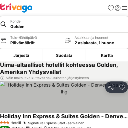
Suosikit
Kirjaud
Val
Kohde
Golden
Tulo-/lähtöpäivä
Asiakkaat ja huoneet
Päivämäärät
2 asiakasta, 1 huone
Järjestä
Suodata
Kartta
Uima-altaalliset hotellit kohteessa Golden,
Amerikan Yhdysvallat
Näin maksut vaikuttavat hakutulosten järjestykseen
Jaa
Li
Holiday Inn Express & Suites Golden - Denver Area By Ihg
Katso hinnat
Hotelli
Signature Express Start -aamiainen
Katso hinnat
3 Tähtiluokitus