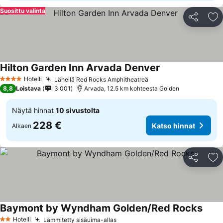
Suosittu valinta
Jaa
Li
Hilton Garden Inn Arvada Denver
Katso hinnat
Hotelli
Lähellä Red Rocks Amphitheatreä
Katso hinnat
4 Tähtiluokitus
8,8
Loistava
3 001
Arvada, 12.5 km kohteesta Golden
Näytä hinnat
10 sivustolta
228 €
Katso hinnat
Alkaen
Jaa
Li
Baymont by Wyndham Golden/Red Rocks
Katso
Hotelli
Lämmitetty sisäuima-allas
Katso hinnat
2 Tähtiluokitus