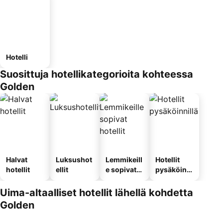
Hotelli
Suosittuja hotellikategorioita kohteessa
Golden
Halvat
Luksushot
Lemmikeill
Hotellit
hotellit
ellit
e sopivat
pysäköinni
hotellit
llä
Uima-altaalliset hotellit lähellä kohdetta
Golden