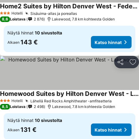
Home2 Suites by Hilton Denver West - Federal Center, CO
Katso hinnat
Hotelli
Sisäuima-allas ja poreallas
Katso hinnat
3 Tähtiluokitus
8,6
Loistava
2 876
Lakewood, 7.8 km kohteesta Golden
Näytä hinnat
10 sivustolta
143 €
Katso hinnat
Alkaen
Jaa
Li
Homewood Suites by Hilton Denver West - Lakewood
Katso hinnat
Hotelli
Lähellä Red Rocks Amphitheater -amfiteatteria
Katso hinna
3 Tähtiluokitus
8,5
Loistava
2 498
Lakewood, 7.8 km kohteesta Golden
Näytä hinnat
10 sivustolta
131 €
Katso hinnat
Alkaen