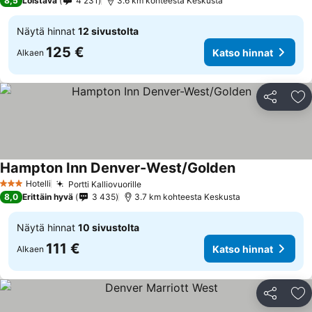
8,5
Loistava
4 231
3.6 km kohteesta Keskusta
Näytä hinnat
12 sivustolta
125 €
Katso hinnat
Alkaen
Jaa
Li
Hampton Inn Denver-West/Golden
Katso hinnat
Hotelli
Portti Kalliovuorille
Katso hinnat
3 Tähtiluokitus
8,0
Erittäin hyvä
3 435
3.7 km kohteesta Keskusta
Näytä hinnat
10 sivustolta
111 €
Katso hinnat
Alkaen
Jaa
Li