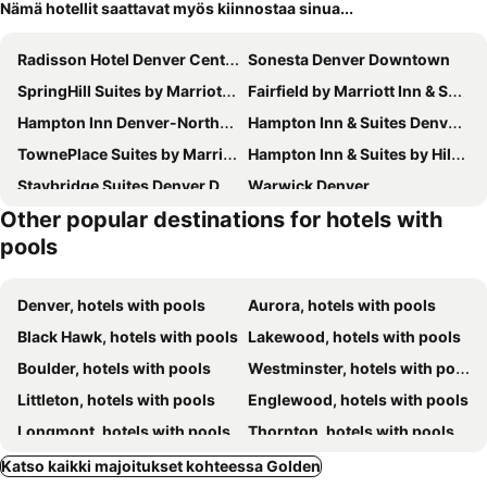
Nämä hotellit saattavat myös kiinnostaa sinua...
Radisson Hotel Denver Central
Sonesta Denver Downtown
SpringHill Suites by Marriott Denver West/Golden
Fairfield by Marriott Inn & Suites Denver Southwest, Littleton
Hampton Inn Denver-Northwest/Westminster
Hampton Inn & Suites Denver-Downtown
TownePlace Suites by Marriott Denver West/Federal Center
Hampton Inn & Suites by Hilton Wheat Ridge Denver West
Staybridge Suites Denver Downtown By Ihg
Warwick Denver
Other popular destinations for hotels with
Holiday Inn Express & Suites Golden - Denver Area By Ihg
Denver Marriott West
pools
Quality Inn & Suites Golden - Denver West
Holiday Inn Denver Lakewood By Ihg
La Quinta Inn & Suites by Wyndham Littleton/Red Rocks
Comfort Suites Near Denver Downtown
Denver, hotels with pools
Aurora, hotels with pools
MainStay Suites Near Denver Downtown
Hilton Garden Inn Denver Union Station
Black Hawk, hotels with pools
Lakewood, hotels with pools
Quality Inn & Suites Westminster - Broomfield
Hyatt Place Denver Downtown
Boulder, hotels with pools
Westminster, hotels with pools
Hampton Inn & Suites Denver Downtown-Convention Center
Denver Marriott Westminster
Littleton, hotels with pools
Englewood, hotels with pools
Sheraton Denver Downtown Hotel
Longmont, hotels with pools
Thornton, hotels with pools
Broomfield, hotels with pools
Greenwood Village, hotels with pools
Katso kaikki majoitukset kohteessa Golden