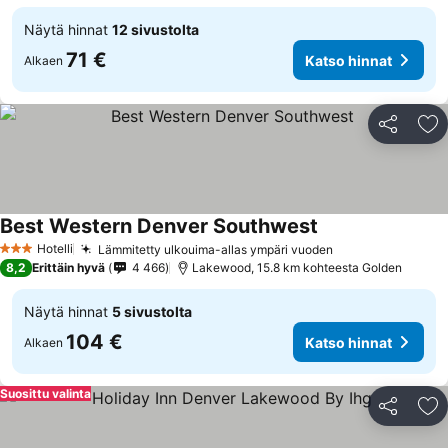
Näytä hinnat
12 sivustolta
71 €
Katso hinnat
Alkaen
Jaa
Li
Best Western Denver Southwest
Katso hinnat
Hotelli
Lämmitetty ulkouima-allas ympäri vuoden
Katso hinnat
3 Tähtiluokitus
8,2
Erittäin hyvä
4 466
Lakewood, 15.8 km kohteesta Golden
Näytä hinnat
5 sivustolta
104 €
Katso hinnat
Alkaen
Suosittu valinta
Jaa
Li