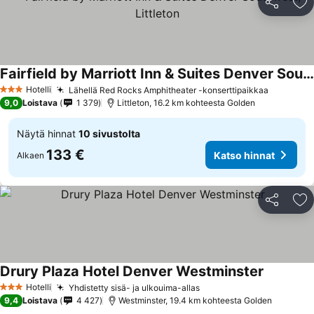
Jaa
Li
Fairfield by Marriott Inn & Suites Denver Southwest, Littleton
Katso hinnat
Hotelli
Lähellä Red Rocks Amphitheater -konserttipaikkaa
Katso hi
3 Tähtiluokitus
9,0
Loistava
1 379
Littleton, 16.2 km kohteesta Golden
Näytä hinnat
10 sivustolta
133 €
Katso hinnat
Alkaen
Jaa
Li
Drury Plaza Hotel Denver Westminster
Katso hin
Hotelli
Yhdistetty sisä- ja ulkouima-allas
Katso hinnat
3 Tähtiluokitus
9,4
Loistava
4 427
Westminster, 19.4 km kohteesta Golden