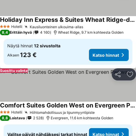
Holiday Inn Express & Suites Wheat Ridge-denver West By Ihg
Katso hinnat
Hotelli
Kausiluonteinen ulkouima-allas
Katso hinnat
3 Tähtiluokitus
8,4
Erittäin hyvä
4 160
Wheat Ridge, 9.7 km kohteesta Golden
Näytä hinnat
12 sivustolta
123 €
Katso hinnat
Alkaen
Suosittu valinta
Jaa
Li
Comfort Suites Golden West on Evergreen Parkway
Katso hinnat
Hotelli
Hiihtomahdollisuus ja lipunmyyntipiste
Katso hinnat
3 Tähtiluokitus
8,8
Loistava
2 528
Evergreen, 11.6 km kohteesta Golden
Valitse päivät nähdäksesi tarkat hinnat
Katso hinnat