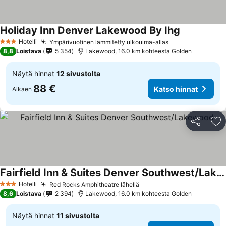
Holiday Inn Denver Lakewood By Ihg
Katso hinna
Hotelli
Ympärivuotinen lämmitetty ulkouima-allas
Katso hinnat
3 Tähtiluokitus
8,8
Loistava
5 354
Lakewood, 16.0 km kohteesta Golden
Näytä hinnat
12 sivustolta
88 €
Katso hinnat
Alkaen
Jaa
Li
Fairfield Inn & Suites Denver Southwest/Lakewood
Katso hinnat
Hotelli
Red Rocks Amphitheatre lähellä
Katso hinnat
3 Tähtiluokitus
8,6
Loistava
2 394
Lakewood, 16.0 km kohteesta Golden
Näytä hinnat
11 sivustolta