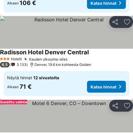
106 €
Katso hinnat
Alkaen
Jaa
Li
Radisson Hotel Denver Central
Katso hinnat
Hotelli
Kauden ulkouima-allas
Katso hinnat
3 Tähtiluokitus
6,5
3 133
Denver, 19.6 km kohteesta Golden
Näytä hinnat
12 sivustolta
71 €
Katso hinnat
Alkaen
Suosittu valinta
Jaa
Li