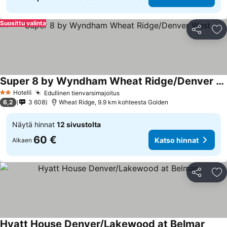
Suosittu valinta
Jaa
Li
Super 8 by Wyndham Wheat Ridge/Denver West
Katso hinnat
Hotelli
Edullinen tienvarsimajoitus
Katso hinnat
2 Tähtiluokitus
6,2
3 608
Wheat Ridge, 9.9 km kohteesta Golden
Näytä hinnat
12 sivustolta
60 €
Katso hinnat
Alkaen
Jaa
Li
Hyatt House Denver/Lakewood at Belmar