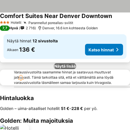
Comfort Suites Near Denver Downtown
Katso hi
Hotelli
Parannellut poreallas-sviitit
Katso hinnat
3 Tähtiluokitus
7,7
Hyvä
2 716
Denver, 16.6 km kohteesta Golden
Näytä hinnat
12 sivustolta
136 €
Katso hinnat
Alkaen
Näytä lisää
Varaussivustoilta saamamme hinnat ja saatavuus muuttuvat
jatkuvasti. Tämä tarkoittaa sitä, että et välttämättä aina löydä
varaussivustolta täsmälleen samaa tarjousta kuin trivagosta.
Hintaluokka
Golden – uima-altaalliset hotellit
‎51 €
–
‎228 €
per yö.
Golden: Muita majoituksia