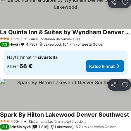
Jaa
Li
La Quinta Inn & Suites by Wyndham Denver Southwest Lakewood
Katso hinnat
Hotelli
Kausiluonteinen ulkouima-allas
Katso hinnat
3 Tähtiluokitus
7,5
Hyvä
4 780
Lakewood, 16.1 km kohteesta Golden
Näytä hinnat
11 sivustolta
68 €
Katso hinnat
Alkaen
Jaa
Li
Spark By Hilton Lakewood Denver Southwest
Hotelli
Sisäuima-allas lämmitetyllä vedellä
Katso hinnat
3 Tähtiluokitus
8,1
Erittäin hyvä
1 816
Lakewood, 16.2 km kohteesta Golden