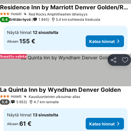
Residence Inn by Marriott Denver Golden/Red Rocks
Katso hinnat
Hotelli
Red Rocks Amphitheatren läheisyys
Katso hinnat
3 Tähtiluokitus
8,4
Erittäin hyvä
1 840
5.4 km kohteesta Keskusta
Näytä hinnat
12 sivustolta
155 €
Katso hinnat
Alkaen
Suosittu valinta
Jaa
Li
La Quinta Inn by Wyndham Denver Golden
Kats
Hotelli
Kausiluonteinen ulkouima-allas
Katso hinnat
3 Tähtiluokitus
5,6
5 653
4.7 km rannalle
Näytä hinnat
13 sivustolta
61 €
Katso hinnat
Alkaen