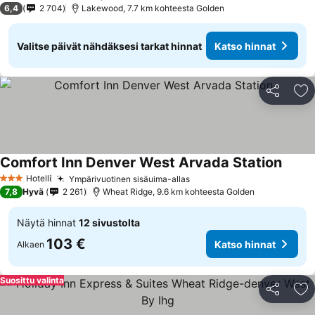
6,4
2 704
Lakewood, 7.7 km kohteesta Golden
Valitse päivät nähdäksesi tarkat hinnat
Katso hinnat
Jaa
Li
Comfort Inn Denver West Arvada Station
Katso 
Hotelli
Ympärivuotinen sisäuima-allas
Katso hinnat
3 Tähtiluokitus
7,8
Hyvä
2 261
Wheat Ridge, 9.6 km kohteesta Golden
Näytä hinnat
12 sivustolta
103 €
Katso hinnat
Alkaen
Suosittu valinta
Jaa
Li