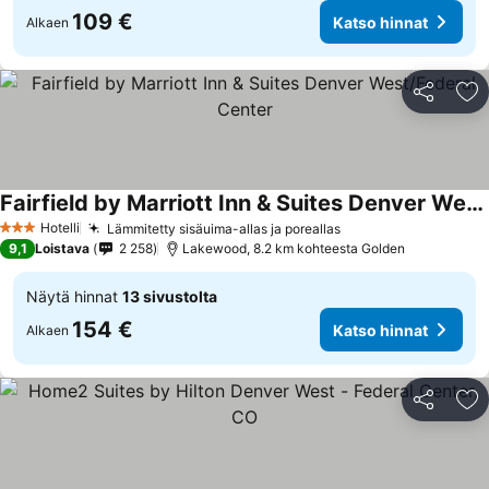
109 €
Katso hinnat
Alkaen
Jaa
Li
Fairfield by Marriott Inn & Suites Denver West/Federal Center
Katso hinnat
Hotelli
Lämmitetty sisäuima-allas ja poreallas
Katso hinnat
3 Tähtiluokitus
9,1
Loistava
2 258
Lakewood, 8.2 km kohteesta Golden
Näytä hinnat
13 sivustolta
154 €
Katso hinnat
Alkaen
Jaa
Li