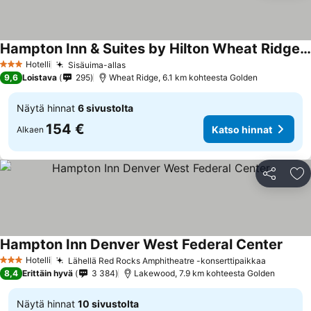
Hampton Inn & Suites by Hilton Wheat Ridge Denver West
Katso hinnat
Hotelli
Sisäuima-allas
Katso hinnat
3 Tähtiluokitus
9,6
Loistava
295
Wheat Ridge, 6.1 km kohteesta Golden
Näytä hinnat
6 sivustolta
154 €
Katso hinnat
Alkaen
Jaa
Li
Hampton Inn Denver West Federal Center
Katso
Hotelli
Lähellä Red Rocks Amphitheatre -konserttipaikkaa
Katso hi
3 Tähtiluokitus
8,4
Erittäin hyvä
3 384
Lakewood, 7.9 km kohteesta Golden
Näytä hinnat
10 sivustolta