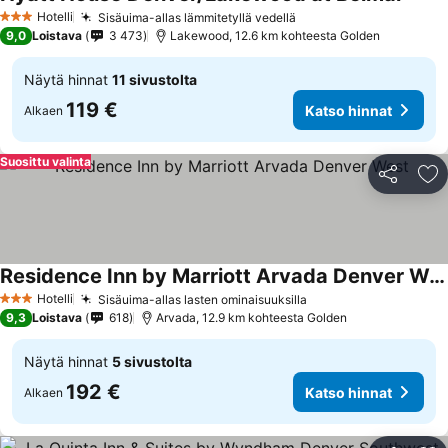
Katso
Hotelli
Sisäuima-allas lämmitetyllä vedellä
Katso hinnat
3 Tähtiluokitus
9,0
Loistava
3 473
Lakewood, 12.6 km kohteesta Golden
Näytä hinnat
11 sivustolta
119 €
Katso hinnat
Alkaen
Suosittu valinta
Jaa
Li
Residence Inn by Marriott Arvada Denver West
Katso hinnat
Hotelli
Sisäuima-allas lasten ominaisuuksilla
Katso hinnat
3 Tähtiluokitus
9,3
Loistava
618
Arvada, 12.9 km kohteesta Golden
Näytä hinnat
5 sivustolta
192 €
Katso hinnat
Alkaen