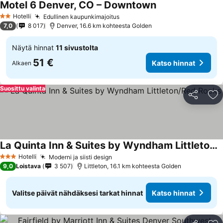
Motel 6 Denver, CO – Downtown
Katso hinnat
Hotelli
Edullinen kaupunkimajoitus
Katso hinnat
2 Tähtiluokitus
7,0
8 017
Denver, 16.6 km kohteesta Golden
Näytä hinnat
11 sivustolta
51 €
Katso hinnat
Alkaen
Suosittu valinta
Jaa
Li
La Quinta Inn & Suites by Wyndham Littleton/Red Rocks
Katso hinnat
Hotelli
Moderni ja siisti design
Katso hinnat
3 Tähtiluokitus
9,0
Loistava
3 507
Littleton, 16.1 km kohteesta Golden
Valitse päivät nähdäksesi tarkat hinnat
Katso hinnat