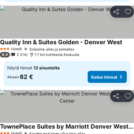
Jaa
Li
Quality Inn & Suites Golden - Denver West
Katso
Hotelli
Sisäuima-allas ja poreallas
Katso hinnat
3 Tähtiluokitus
6,0
2 314
7.7 km kohteesta Keskusta
Näytä hinnat
12 sivustolta
62 €
Katso hinnat
Alkaen
Jaa
Li
TownePlace Suites by Marriott Denver West/Federal Center
Katso hinnat
Hotelli
Kauden mukainen ulkouima-allas