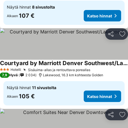
Näytä hinnat
8 sivustolta
107 €
Katso hinnat
Alkaen
Jaa
Li
Courtyard by Marriott Denver Southwest/Lakewood
Katso hinnat
Hotelli
Sisäuima-allas ja rentouttava poreallas
Katso hinnat
3 Tähtiluokitus
7,9
Hyvä
2 034
Lakewood, 16.3 km kohteesta Golden
Näytä hinnat
11 sivustolta
105 €
Katso hinnat
Alkaen
Jaa
Li