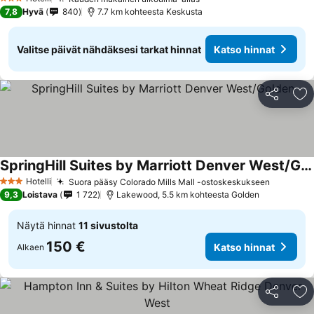
Katso hinnat
3 Tähtiluokitus
7,8
Hyvä
840
7.7 km kohteesta Keskusta
Valitse päivät nähdäksesi tarkat hinnat
Katso hinnat
Jaa
Li
SpringHill Suites by Marriott Denver West/Golden
Katso hinnat
Hotelli
Suora pääsy Colorado Mills Mall -ostoskeskukseen
Katso hi
3 Tähtiluokitus
9,3
Loistava
1 722
Lakewood, 5.5 km kohteesta Golden
Näytä hinnat
11 sivustolta
150 €
Katso hinnat
Alkaen
Jaa
Li