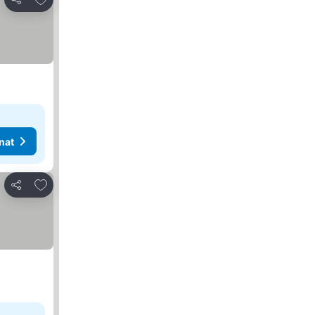
Jaa
nat
Lisää suosikkeihin
Jaa