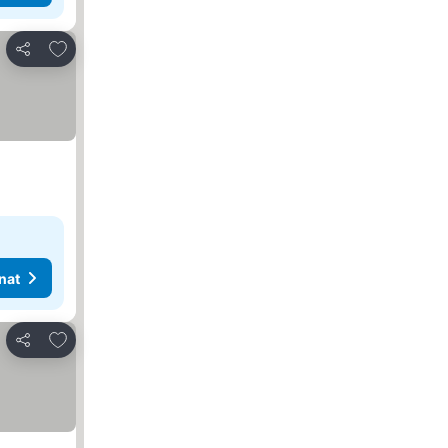
Lisää suosikkeihin
Jaa
nat
Lisää suosikkeihin
Jaa