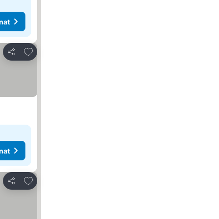
nat
Lisää suosikkeihin
Jaa
nat
Lisää suosikkeihin
Jaa