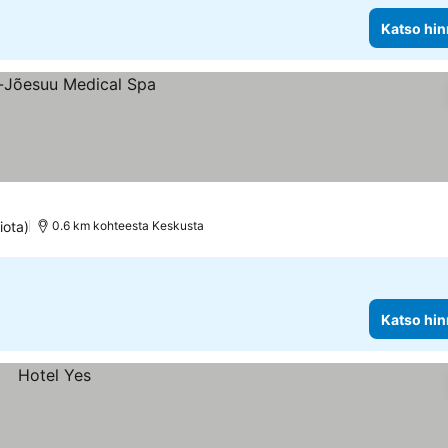
Katso hin
iota)
0.6 km kohteesta Keskusta
Katso hin