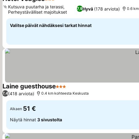
3 Tähtiluokitus
Kutsuva puutarha ja terassi,
Hyvä
(178 arviota)
7,9
0.6 km
Perheystävälliset majoitukset
Valitse päivät nähdäksesi tarkat hinnat
Laine guesthouse
3 Tähtiluokitus
(418 arviota)
7,4
0.4 km kohteesta Keskusta
51 €
Alkaen
Näytä hinnat
3 sivustolta