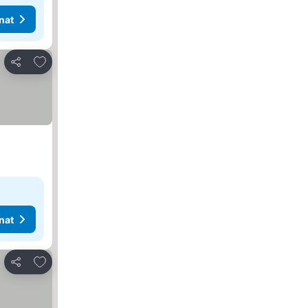
nat
Lisää suosikkeihin
Jaa
nat
Lisää suosikkeihin
Jaa