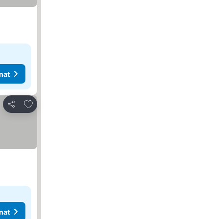
nat
Lisää suosikkeihin
Jaa
nat