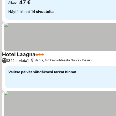
47 €
Alkaen
Näytä hinnat
14 sivustolta
Hotel Laagna
3 Tähtiluokitus
(322 arviota)
7,3
Narva, 8.0 km kohteesta Narva-Jõesuu
Valitse päivät nähdäksesi tarkat hinnat