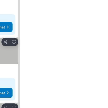
nat
Lisää suosikkeihin
Jaa
nat
Lisää suosikkeihin