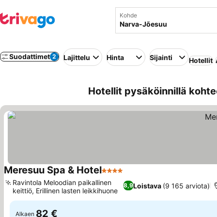
Kohde
Suodattimet
2
Lajittelu
Hinta
Sijainti
Hotellit
Hotellit pysäköinnillä koht
Meresuu Spa & Hotel
4 Tähtiluokitus
Ravintola Meloodian paikallinen
Loistava
(9 165 arviota)
8,9
keittiö, Erillinen lasten leikkihuone
82 €
Alkaen