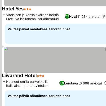
Hotel Yes
3 Tähtiluokitus
Virolainen ja kansainvälinen keittiö,
Hyvä
(1 234 arviota)
7,7
Erottuva lasirakennusarkkitehtuuri
Valitse päivät nähdäksesi tarkat hinnat
Liivarand Hotel
3 Tähtiluokitus
Huoneet omilla parvekkeilla,
Loistava
(6 668 arviota)
8,9
Italialainen perheravintola
Gioventu
Valitse päivät nähdäksesi tarkat hinnat