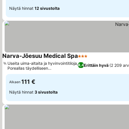
Näytä hinnat
12 sivustolta
Narva-Jõesuu Medical Spa
3 Tähtiluokitus
Useita uima-altaita ja hyvinvointitiloja,
Erittäin hyvä
(2 209 arv
8,4
Poreallas täydelliseen
rentoutumiseen
111 €
Alkaen
Näytä hinnat
3 sivustolta