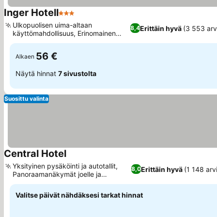
Inger Hotell
3 Tähtiluokitus
Ulkopuolisen uima-altaan
Erittäin hyvä
(3 553 arv
8,4
käyttömahdollisuus, Erinomainen
buffetaamiainen
56 €
Alkaen
Näytä hinnat
7 sivustolta
Suosittu valinta
Central Hotel
Yksityinen pysäköinti ja autotallit,
Erittäin hyvä
(1 148 arv
8,0
Panoraamanäkymät joelle ja
linnoitukselle
Valitse päivät nähdäksesi tarkat hinnat