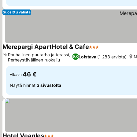
Suosittu valinta
Merepargi ApartHotel & Cafe
3 Tähtiluokitus
Rauhallinen puutarha ja terassi,
Loistava
(1 283 arviota)
9,0
1
Perheystävällinen ruokailu
46 €
Alkaen
Näytä hinnat
3 sivustolta
Hotel Veagles