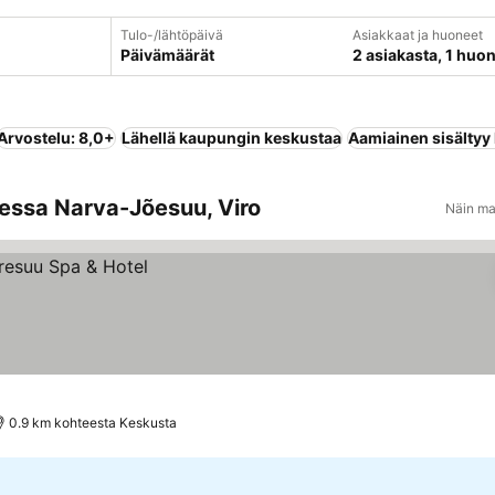
Tulo-/lähtöpäivä
Asiakkaat ja huoneet
Päivämäärät
2 asiakasta, 1 huo
Arvostelu: 8,0+
Lähellä kaupungin keskustaa
Aamiainen sisältyy
eessa Narva-Jõesuu, Viro
Näin ma
0.9 km kohteesta Keskusta