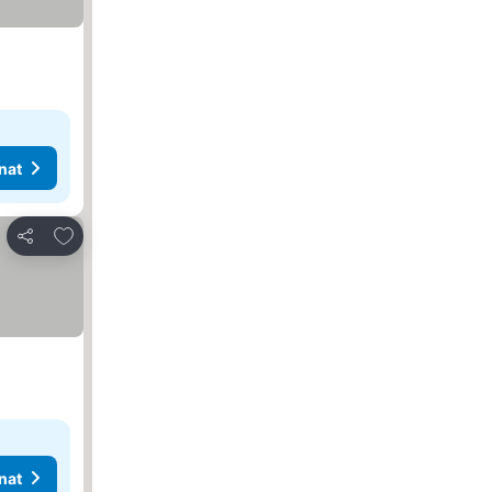
nat
Lisää suosikkeihin
Jaa
nat