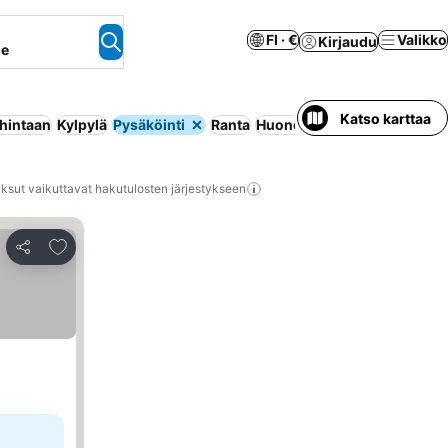
FI · €
Valikko
Kirjaudu
ne
Katso karttaa
 hintaan
Kylpylä
Pysäköinti
Ranta
Huoneisto palveluilla
Lemmik
ksut vaikuttavat hakutulosten järjestykseen
Lisää suosikkeihin
Jaa