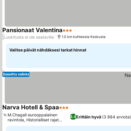
Pansionaat Valentina
3 Tähtiluokitus
Luokitusta ei ole saatavilla
/
1.0 km kohteesta Keskusta
Valitse päivät nähdäksesi tarkat hinnat
Suosittu valinta
Narva Hotell & Spaa
3 Tähtiluokitus
M.Chagall eurooppalainen
Erittäin hyvä
(3 884 arviota
8,4
ravintola, Historialliset rajat
näkyvillä