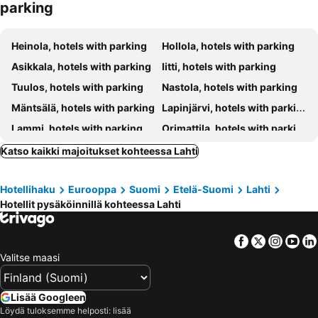
parking
Heinola, hotels with parking
Hollola, hotels with parking
Asikkala, hotels with parking
Iitti, hotels with parking
Tuulos, hotels with parking
Nastola, hotels with parking
Mäntsälä, hotels with parking
Lapinjärvi, hotels with parking
Lammi, hotels with parking
Orimattila, hotels with parking
Artjärvi, hotels with parking
Jaala, hotels with parking
Katso kaikki majoitukset kohteessa Lahti
Kärkölä, hotels with parking
Hausjärvi, hotels with parking
Hotellihaku
Eurooppa
Suomi
Etelä-Suomi
Lahti
Padasjoki, hotels with parking
Hämeenkoski, hotels with parking
Hotellit pysäköinnillä kohteessa Lahti
Facebook
Twitter
Insta
Yo
Valitse maasi
Lisää Googleen
Löydä tuloksemme helposti: lisää