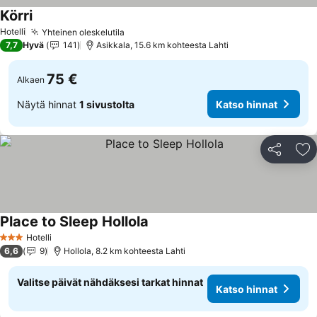
Körri
Katso hinnat
Hotelli
Yhteinen oleskelutila
Katso hinnat
7,7
Hyvä
141
Asikkala, 15.6 km kohteesta Lahti
75 €
Alkaen
Näytä hinnat
1 sivustolta
Katso hinnat
Jaa
Li
Place to Sleep Hollola
Katso hinnat
Hotelli
3 Tähtiluokitus
6,6
9
Hollola, 8.2 km kohteesta Lahti
Valitse päivät nähdäksesi tarkat hinnat
Katso hinnat