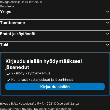
trivago ensisijaiseksi lähteeksi
Googlessa.
Yritys
Tuotteemme
Ehdot ja käytännöt
Tuki
Kirjaudu sisään hyödyntääksesi
jäsenedut
Yksilöity käyttökokemus
Kanta-asiakastarjoukset ja jäsenhinnat
Kirjaudu sisään
trivago N.V.
, Kesselstraße 5 – 7, 40221 Düsseldorf, Saksa
Copyright 2026 trivago | Kaikki oikeudet pidätetään.