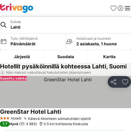
Suosikit
Kirjaud
Val
Kohde
Lahti
Tulo-/lähtöpäivä
Asiakkaat ja huoneet
Päivämäärät
2 asiakasta, 1 huone
Järjestä
Suodata
Kartta
Hotellit pysäköinnillä kohteessa Lahti, Suomi
Näin maksut vaikuttavat hakutulosten järjestykseen
Suosittu valinta
Jaa
Li
GreenStar Hotel Lahti
Katso hinnat
Hotelli
Kätevä liikenteen solmukohdan sijainti
Katso hinnat
3 Tähtiluokitus
7,7
Hyvä
4 883
0.5 km kohteesta Keskusta