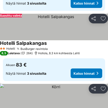
Näytä hinnat
3 sivustolta
Katso hinnat
Suosittu valinta
Jaa
Li
Hotelli Salpakangas
Katso hinnat
Hotelli
BusBurger-ravintola
Katso hinnat
2 Tähtiluokitus
8,5
Loistava
264
Hollola, 8.3 km kohteesta Lahti
83 €
Alkaen
Näytä hinnat
3 sivustolta
Katso hinnat
Jaa
Li