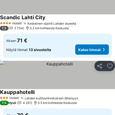
Scandic Lahti City
Katso hinnat
Hotelli
Keskeinen sijainti Lahden alueella
Katso hinnat
4 Tähtiluokitus
7,2
2 734
0.2 km kohteesta Keskusta
71 €
Alkaen
Näytä hinnat
13 sivustolta
Katso hinnat
Jaa
Li
Kauppahotelli
Katso hinnat
Hotelli
Lahden kulttuurikeskuksen läheisyys
Katso hinnat
3 Tähtiluokitus
7,5
Hyvä
4 251
0.5 km kohteesta Keskusta