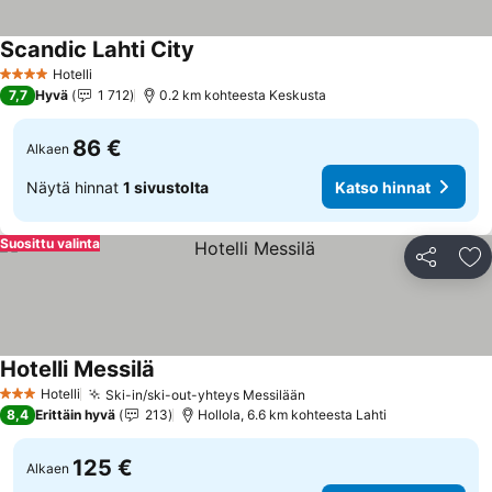
Scandic Lahti City
Katso hinnat
Hotelli
4 Tähtiluokitus
7,7
Hyvä
1 712
0.2 km kohteesta Keskusta
86 €
Alkaen
Näytä hinnat
1 sivustolta
Katso hinnat
Suosittu valinta
Jaa
Li
Hotelli Messilä
Katso hinnat
Hotelli
Ski-in/ski-out-yhteys Messilään
Katso hinnat
3 Tähtiluokitus
8,4
Erittäin hyvä
213
Hollola, 6.6 km kohteesta Lahti
125 €
Alkaen