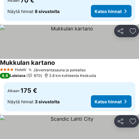
70 €
Alkaen
Näytä hinnat
8 sivustolta
Katso hinnat
Jaa
Li
Mukkulan kartano
Katso hinnat
Hotelli
Järvenrantasauna ja poreallas
Katso hinnat
4 Tähtiluokitus
8,9
Loistava
870
3.8 km kohteesta Keskusta
175 €
Alkaen
Näytä hinnat
3 sivustolta
Katso hinnat
Jaa
Li