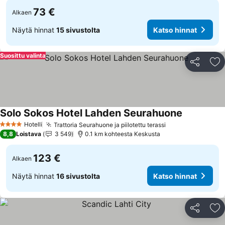
73 €
Alkaen
Näytä hinnat
15 sivustolta
Katso hinnat
Suosittu valinta
Jaa
Li
Solo Sokos Hotel Lahden Seurahuone
Katso hinn
Hotelli
Trattoria Seurahuone ja piilotettu terassi
Katso hinnat
4 Tähtiluokitus
8,8
Loistava
3 549
0.1 km kohteesta Keskusta
123 €
Alkaen
Näytä hinnat
16 sivustolta
Katso hinnat
Jaa
Li