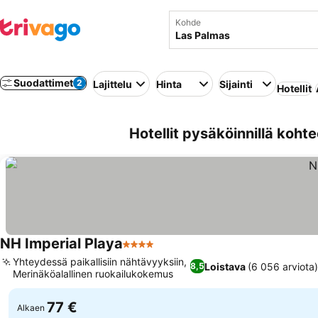
Kohde
Suodattimet
2
Lajittelu
Hinta
Sijainti
Hotellit
Hotellit pysäköinnillä koht
NH Imperial Playa
4 Tähtiluokitus
Katso hinnat
Yhteydessä paikallisiin nähtävyyksiin,
Loistava
(6 056 arviota)
8,5
Merinäköalallinen ruokailukokemus
Katso hinnat
77 €
Alkaen