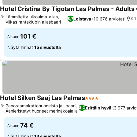
Hotel Cristina By Tigotan Las Palmas - Adults
Lämmitetty ulkouima-allas,
Loistava
(10 676 arviota)
8,7
0.1
Vilkas rantaklubin allasbaari
Katso hinnat
101 €
Alkaen
Näytä hinnat
15 sivustolta
Hotel Silken Saaj Las Palmas
4 Tähtiluokitus
Katso hinnat
Panoraamakattohuoneisto ja -baari,
Erittäin hyvä
(3 977 arvio
8,2
Äänieristetyt huoneet merinäköalalla
Katso hinnat
74 €
Alkaen
Näytä hinnat
13 sivustolta