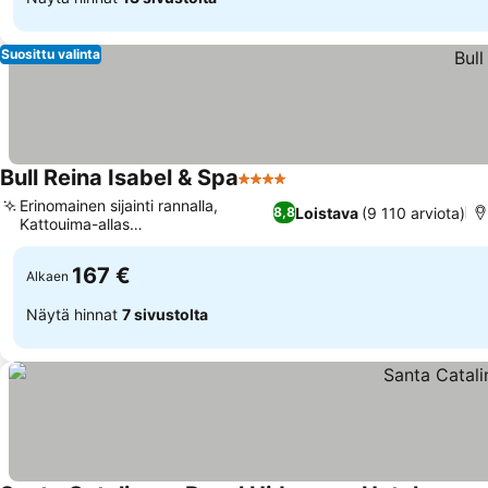
Suosittu valinta
Bull Reina Isabel & Spa
4 Tähtiluokitus
Katso hinnat
Erinomainen sijainti rannalla,
Loistava
(9 110 arviota)
8,8
Kattouima-allas
Katso hinnat
panoraamanäkymillä
167 €
Alkaen
Näytä hinnat
7 sivustolta