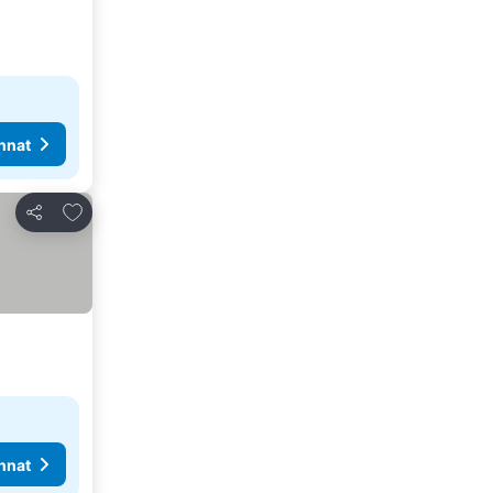
nnat
Lisää suosikkeihin
Jaa
nnat