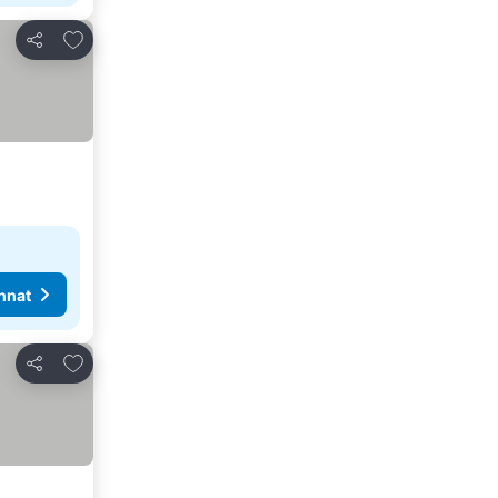
Lisää suosikkeihin
Jaa
nnat
Lisää suosikkeihin
Jaa