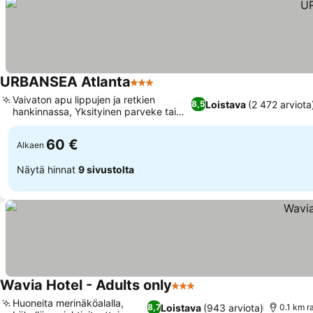
URBANSEA Atlanta
3 Tähtiluokitus
Katso hinnat
Vaivaton apu lippujen ja retkien
Loistava
(2 472 arviota
8,5
hankinnassa, Yksityinen parveke tai
Katso hinnat
terassi
60 €
Alkaen
Näytä hinnat
9 sivustolta
Wavia Hotel - Adults only
3 Tähtiluokitus
Katso hinnat
Huoneita merinäköalalla,
Loistava
(943 arviota)
8,7
0.1 km r