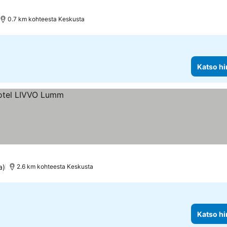
uokitus
Katso hinnat
0.7 km kohteesta Keskusta
Katso hi
a)
2.6 km kohteesta Keskusta
Katso hi