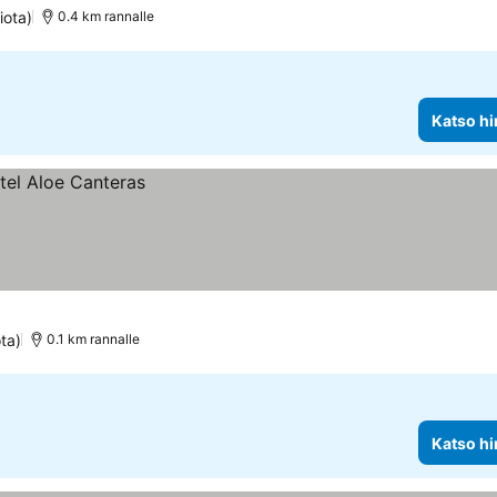
iota)
0.4 km rannalle
Katso hi
ta)
0.1 km rannalle
Katso hi