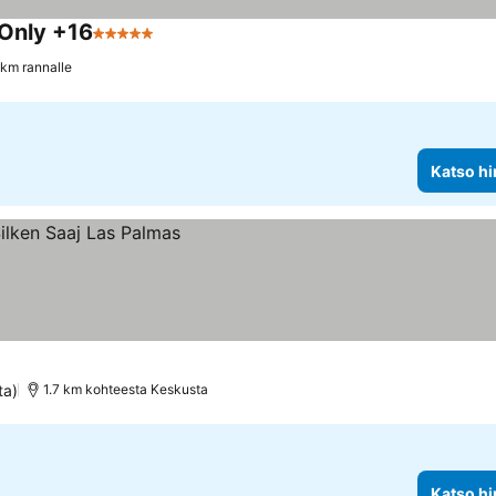
 Only +16
5 Tähtiluokitus
Katso hinnat
 km rannalle
Katso hi
ta)
1.7 km kohteesta Keskusta
Katso hi