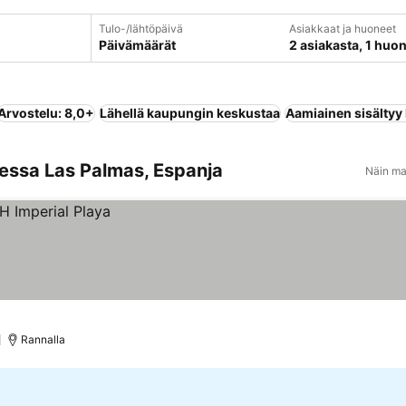
Tulo-/lähtöpäivä
Asiakkaat ja huoneet
Päivämäärät
2 asiakasta, 1 huo
Arvostelu: 8,0+
Lähellä kaupungin keskustaa
Aamiainen sisältyy
eessa Las Palmas, Espanja
Näin ma
Rannalla