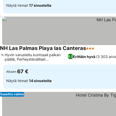
Näytä hinnat
17 sivustolta
NH Las Palmas Playa las Canteras
3 Tähtiluokitus
Katso hinn
Hyvin varusteltu kuntosali paikan
Erittäin hyvä
(3 303 arvi
8,2
päällä, Perheystävälliset
Katso hinnat
huonejärjestelyt
67 €
Alkaen
Näytä hinnat
14 sivustolta
Suosittu valinta