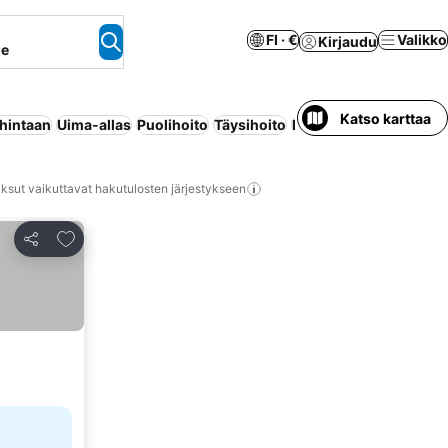
FI · €
Valikko
Kirjaudu
ne
Katso karttaa
 hintaan
Uima-allas
Puolihoito
Täysihoito
Ranta
Huoneisto palvel
ksut vaikuttavat hakutulosten järjestykseen
Lisää suosikkeihin
Jaa