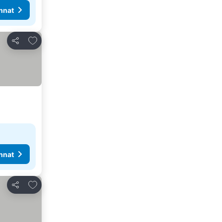
nnat
Lisää suosikkeihin
Jaa
nnat
Lisää suosikkeihin
Jaa