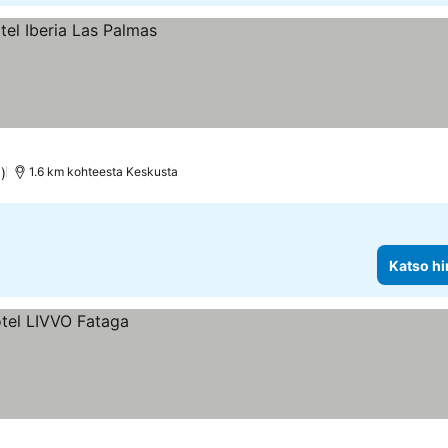
)
1.6 km kohteesta Keskusta
Katso hi