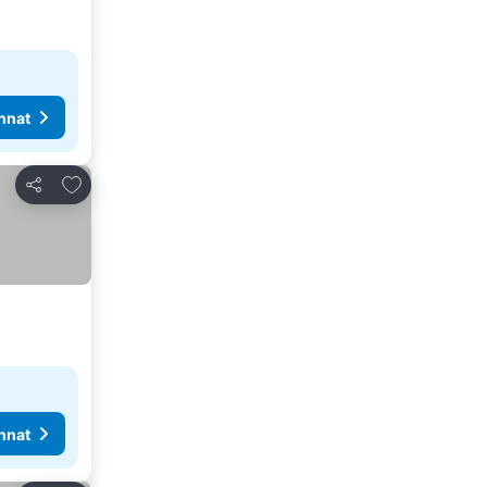
nnat
Lisää suosikkeihin
Jaa
nnat