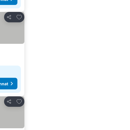
Lisää suosikkeihin
Jaa
nnat
Lisää suosikkeihin
Jaa