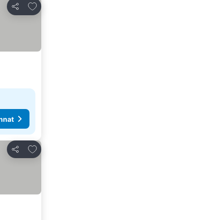
Lisää suosikkeihin
Jaa
nnat
Lisää suosikkeihin
Jaa