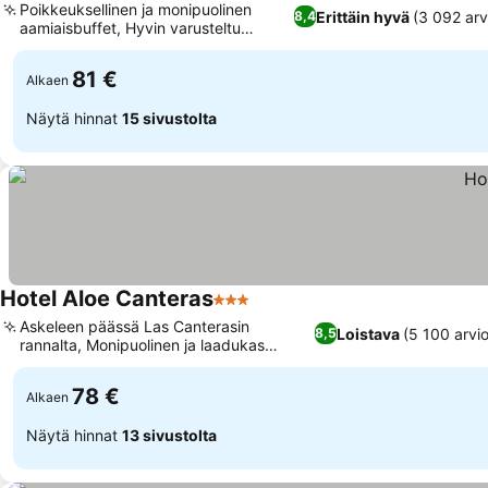
Poikkeuksellinen ja monipuolinen
Erittäin hyvä
(3 092 arv
8,4
aamiaisbuffet, Hyvin varusteltu
Katso hinnat
kuntokeskus
81 €
Alkaen
Näytä hinnat
15 sivustolta
Hotel Aloe Canteras
3 Tähtiluokitus
Katso hinnat
Askeleen päässä Las Canterasin
Loistava
(5 100 arvio
8,5
rannalta, Monipuolinen ja laadukas
Katso hinnat
aamiaisbuffet
78 €
Alkaen
Näytä hinnat
13 sivustolta