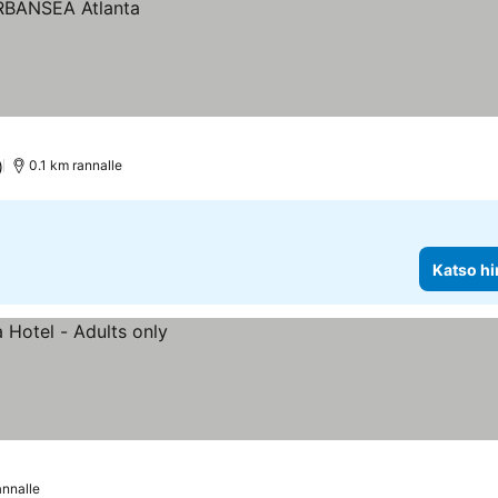
)
0.1 km rannalle
Katso hi
annalle