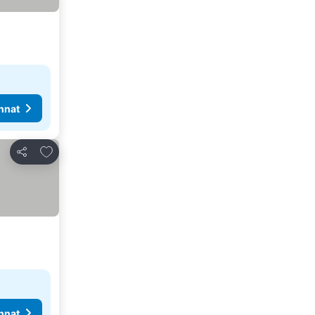
nnat
Lisää suosikkeihin
Jaa
nnat