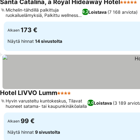
Santa Catalina, a Royal Hideaway Hotel
5 Tähtil
Michelin-tähdillä palkittuja
Loistava
(7 168 arviota)
9,2
ruokailuelämyksiä, Palkittu wellness-
Katso hinnat
keskus
173 €
Alkaen
Näytä hinnat
14 sivustolta
Hotel LIVVO Lumm
4 Tähtiluokitus
Katso hinnat
Hyvin varusteltu kuntokeskus, Tilavat
Loistava
(3 189 arviot
9,0
huoneet satama- tai kaupunkinäköalalla
Katso hinnat
99 €
Alkaen
Näytä hinnat
9 sivustolta