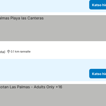
Katso hi
at
ota)
0.1 km rannalle
Katso hi