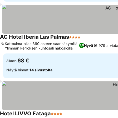
AC Hotel Iberia Las Palmas
4 Tähtiluokitus
Katso hinnat
Kattouima-allas 360 asteen saarinäkymillä,
Hyvä
(6 979 arviota
7,9
Ylimmän kerroksen kuntosali näköaloilla
Katso hinnat
68 €
Alkaen
Näytä hinnat
14 sivustolta
Hotel LIVVO Fataga
4 Tähtiluokitus
Katso hinnat