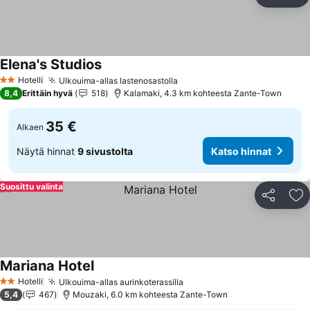
Jaa
Li
Elena's Studios
Hotelli
Ulkouima-allas lastenosastolla
2 Tähtiluokitus
8,4
Erittäin hyvä
518
Kalamaki, 4.3 km kohteesta Zante-Town
35 €
Alkaen
Näytä hinnat
9 sivustolta
Katso hinnat
Suosittu valinta
Jaa
Li
Mariana Hotel
Hotelli
Ulkouima-allas aurinkoterassilla
2 Tähtiluokitus
5,4
467
Mouzaki, 6.0 km kohteesta Zante-Town