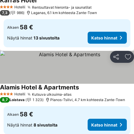
Karras Hotel
Hotelli
Rentouttavat hieronta- ja saunatilat
4 Tähtiluokitus
7,3
986
Laganas, 6.1 km kohteesta Zante-Town
58 €
Alkaen
Näytä hinnat
13 sivustolta
Katso hinnat
Jaa
Li
Alamis Hotel & Apartments
Hotelli
Kutsuva ulkouima-allas
4 Tähtiluokitus
8,7
Loistava
1 323
Planos-Tsilivi, 4.7 km kohteesta Zante-Town
58 €
Alkaen
Näytä hinnat
8 sivustolta
Katso hinnat