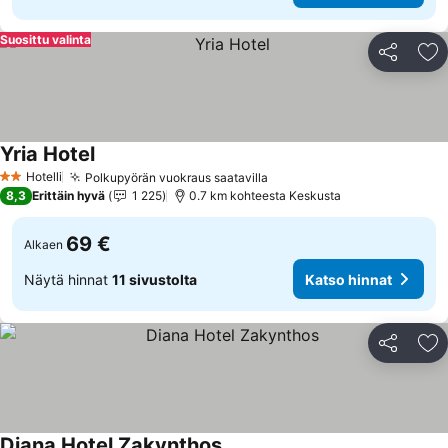
Suosittu valinta
Jaa
Li
Yria Hotel
Hotelli
Polkupyörän vuokraus saatavilla
2 Tähtiluokitus
8,3
Erittäin hyvä
1 225
0.7 km kohteesta Keskusta
69 €
Alkaen
Näytä hinnat
11 sivustolta
Katso hinnat
Jaa
Li
Diana Hotel Zakynthos