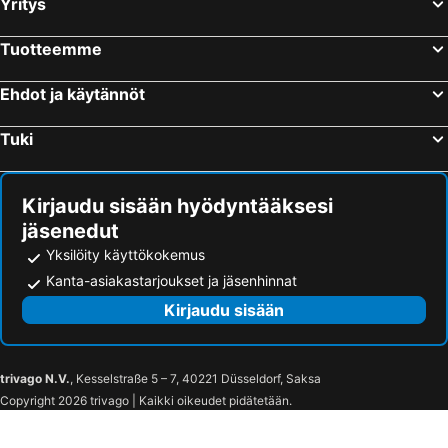
Yritys
Alkyonis hotel
Caretta Paradise Resort & Waterpark
Avalon Palace Hotel
Argassi Beach Hotel
Tuotteemme
Poseidon Beach Hotel
Zante Sun Resort
Ehdot ja käytännöt
Porto Koukla Beach Hotel
Phoenix Hotel
Letsos Hotel
Hotel Kookis Village
Tuki
Ecoresort Hotel Zefyros
Contessa Hotel
Exotica Hotel & Spa by Zante Plaza
Galaxy Beach Resort, BW Premier Collection
Kirjaudu sisään hyödyntääksesi
Altura Hotel Zakynthos
Hera Zakynthos Hotel
jäsenedut
Alykanas Village Resort
Cavo Orient Beach Hotel & Suites
Yksilöity käyttökokemus
AMINA APARTMENTS
Sole Mare Boutique Hotel
Kanta-asiakastarjoukset ja jäsenhinnat
Capolavoro Suites
Diana Hotel Zakynthos
Kirjaudu sisään
Yria Hotel
Bitzaro Boutique Hotel
Palatino Hotel
Plaza Hotel
trivago N.V.
, Kesselstraße 5 – 7, 40221 Düsseldorf, Saksa
Hotel Varres
Lofos Strani
Copyright 2026 trivago | Kaikki oikeudet pidätetään.
Casa 77 Zante by Karras Hotels
Mirabelle Hotel