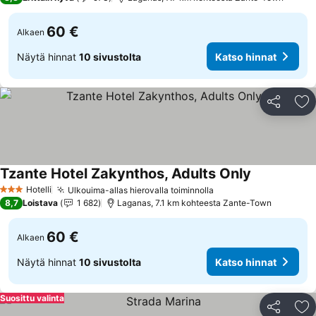
60 €
Alkaen
Näytä hinnat
10 sivustolta
Katso hinnat
Jaa
Li
Tzante Hotel Zakynthos, Adults Only
Hotelli
Ulkouima-allas hierovalla toiminnolla
3 Tähtiluokitus
8,7
Loistava
1 682
Laganas, 7.1 km kohteesta Zante-Town
60 €
Alkaen
Näytä hinnat
10 sivustolta
Katso hinnat
Suosittu valinta
Jaa
Li