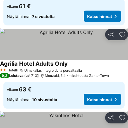
61 €
Alkaen
Näytä hinnat
7 sivustolta
Katso hinnat
Jaa
Li
Agrilia Hotel Adults Only
Hotelli
Uima-allas integroidulla porealtaalla
2 Tähtiluokitus
9,2
Loistava
713
Mouzaki, 5.4 km kohteesta Zante-Town
63 €
Alkaen
Näytä hinnat
10 sivustolta
Katso hinnat
Jaa
Li