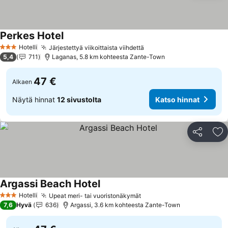
Perkes Hotel
Hotelli
Järjestettyä viikoittaista viihdettä
3 Tähtiluokitus
5,4
711
Laganas, 5.8 km kohteesta Zante-Town
47 €
Alkaen
Näytä hinnat
12 sivustolta
Katso hinnat
Jaa
Li
Argassi Beach Hotel
Hotelli
Upeat meri- tai vuoristonäkymät
3 Tähtiluokitus
7,6
Hyvä
636
Argassi, 3.6 km kohteesta Zante-Town