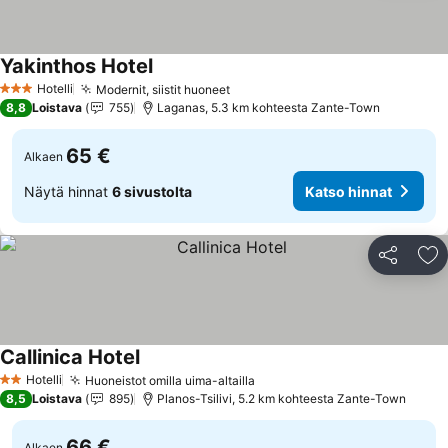
Yakinthos Hotel
Hotelli
Modernit, siistit huoneet
3 Tähtiluokitus
8,8
Loistava
755
Laganas, 5.3 km kohteesta Zante-Town
65 €
Alkaen
Näytä hinnat
6 sivustolta
Katso hinnat
Jaa
Li
Callinica Hotel
Hotelli
Huoneistot omilla uima-altailla
2 Tähtiluokitus
8,5
Loistava
895
Planos-Tsilivi, 5.2 km kohteesta Zante-Town
66 €
Alkaen