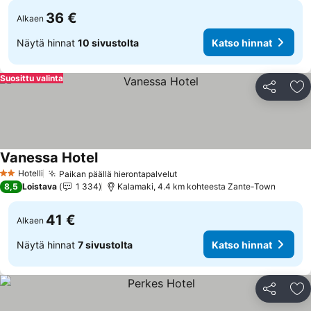
36 €
Alkaen
Näytä hinnat
10 sivustolta
Katso hinnat
Suosittu valinta
Jaa
Li
Vanessa Hotel
Hotelli
Paikan päällä hierontapalvelut
2 Tähtiluokitus
8,5
Loistava
1 334
Kalamaki, 4.4 km kohteesta Zante-Town
41 €
Alkaen
Näytä hinnat
7 sivustolta
Katso hinnat
Jaa
Li