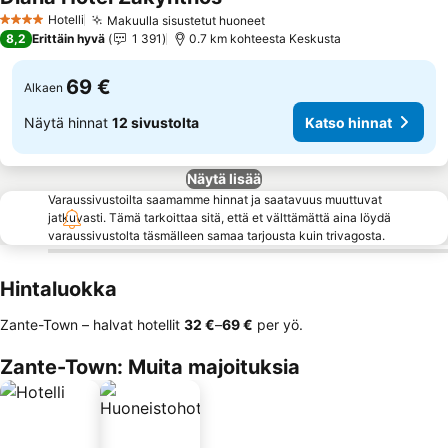
Hotelli
Makuulla sisustetut huoneet
4 Tähtiluokitus
8,2
Erittäin hyvä
1 391
0.7 km kohteesta Keskusta
69 €
Alkaen
Näytä hinnat
12 sivustolta
Katso hinnat
Näytä lisää
Varaussivustoilta saamamme hinnat ja saatavuus muuttuvat
jatkuvasti. Tämä tarkoittaa sitä, että et välttämättä aina löydä
varaussivustolta täsmälleen samaa tarjousta kuin trivagosta.
Hintaluokka
Zante-Town – halvat hotellit
‎32 €
–
‎69 €
per yö.
Zante-Town: Muita majoituksia