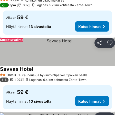
Hotelli
Aurinkoinen ulkouima-allas
3 Tähtiluokitus
7,5
Hyvä
802
Laganas, 5.7 km kohteesta Zante-Town
59 €
Alkaen
Näytä hinnat
13 sivustolta
Katso hinnat
Suosittu valinta
Jaa
Li
Savvas Hotel
Hotelli
Kauneus- ja hyvinvointipalvelut paikan päällä
2 Tähtiluokitus
5,5
1 074
Laganas, 6.4 km kohteesta Zante-Town
59 €
Alkaen
Näytä hinnat
10 sivustolta
Katso hinnat