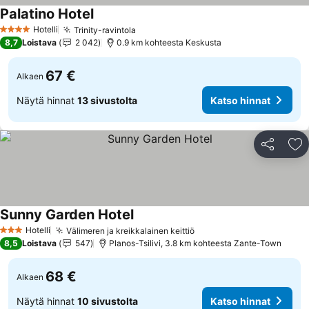
Palatino Hotel
Hotelli
Trinity-ravintola
4 Tähtiluokitus
8,7
Loistava
2 042
0.9 km kohteesta Keskusta
67 €
Alkaen
Näytä hinnat
13 sivustolta
Katso hinnat
Jaa
Li
Sunny Garden Hotel
Hotelli
Välimeren ja kreikkalainen keittiö
3 Tähtiluokitus
8,5
Loistava
547
Planos-Tsilivi, 3.8 km kohteesta Zante-Town
68 €
Alkaen
Näytä hinnat
10 sivustolta
Katso hinnat