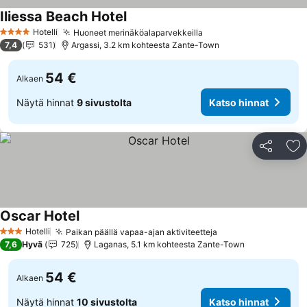
Iliessa Beach Hotel
Hotelli
Huoneet merinäköalaparvekkeilla
4 Tähtiluokitus
7,4
531
Argassi, 3.2 km kohteesta Zante-Town
54 €
Alkaen
Näytä hinnat
9 sivustolta
Katso hinnat
Jaa
Li
Oscar Hotel
Hotelli
Paikan päällä vapaa-ajan aktiviteetteja
3 Tähtiluokitus
7,6
Hyvä
725
Laganas, 5.1 km kohteesta Zante-Town
54 €
Alkaen
Näytä hinnat
10 sivustolta
Katso hinnat