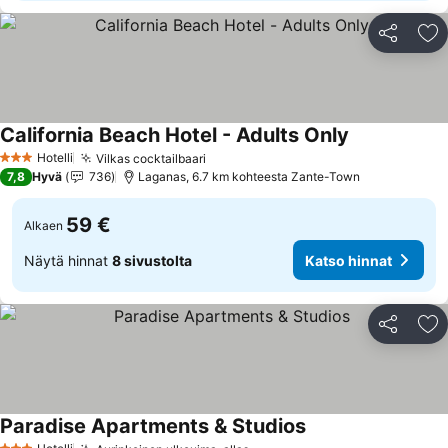
Jaa
Li
California Beach Hotel - Adults Only
Hotelli
Vilkas cocktailbaari
3 Tähtiluokitus
7,8
Hyvä
736
Laganas, 6.7 km kohteesta Zante-Town
59 €
Alkaen
Näytä hinnat
8 sivustolta
Katso hinnat
Jaa
Li
Paradise Apartments & Studios