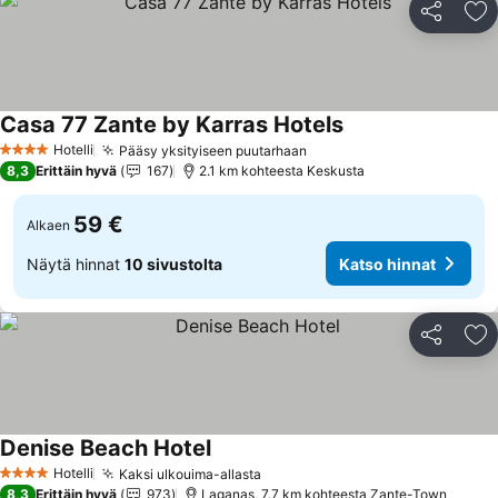
Jaa
Li
Casa 77 Zante by Karras Hotels
Hotelli
Pääsy yksityiseen puutarhaan
4 Tähtiluokitus
8,3
Erittäin hyvä
167
2.1 km kohteesta Keskusta
59 €
Alkaen
Näytä hinnat
10 sivustolta
Katso hinnat
Jaa
Li
Denise Beach Hotel
Hotelli
Kaksi ulkouima-allasta
4 Tähtiluokitus
8,3
Erittäin hyvä
973
Laganas, 7.7 km kohteesta Zante-Town