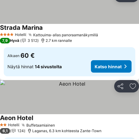
Strada Marina
Hotelli
Kattouima-allas panoraamanäkymillä
4 Tähtiluokitus
7,9
Hyvä
3 512
2.7 km rannalle
60 €
Alkaen
Näytä hinnat
14 sivustolta
Katso hinnat
Jaa
Li
Aeon Hotel
Hotelli
Buffetaamiainen
2 Tähtiluokitus
6,1
124
Laganas, 6.3 km kohteesta Zante-Town