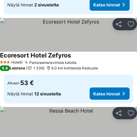
Näytä hinnat
2 sivustolta
Katso hinnat
Jaa
Li
Ecoresort Hotel Zefyros
Hotelli
Panoraamaravintola katolla
3 Tähtiluokitus
8,6
Loistava
1 336
6.0 km kohteesta Keskusta
53 €
Alkaen
Näytä hinnat
12 sivustolta
Katso hinnat
Jaa
Li