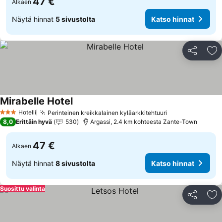
47 €
Alkaen
Näytä hinnat
5 sivustolta
Katso hinnat
Jaa
Li
Mirabelle Hotel
Hotelli
Perinteinen kreikkalainen kyläarkkitehtuuri
3 Tähtiluokitus
8,0
Erittäin hyvä
530
Argassi, 2.4 km kohteesta Zante-Town
47 €
Alkaen
Näytä hinnat
8 sivustolta
Katso hinnat
Suosittu valinta
Jaa
Li