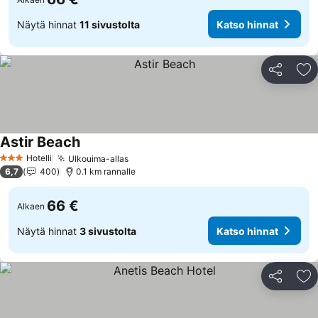
Näytä hinnat
11 sivustolta
Katso hinnat
Jaa
Li
Astir Beach
Hotelli
Ulkouima-allas
3 Tähtiluokitus
6,7
400
0.1 km rannalle
66 €
Alkaen
Näytä hinnat
3 sivustolta
Katso hinnat
Jaa
Li