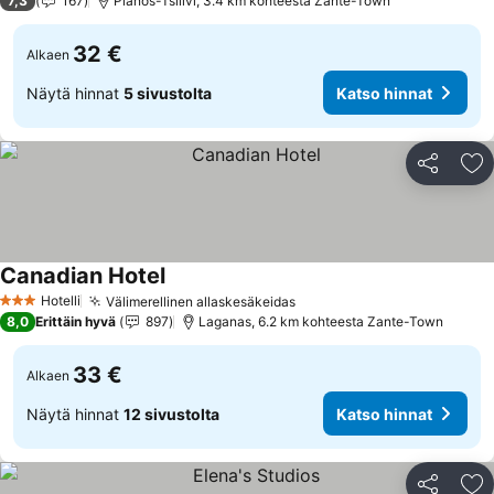
7,3
167
Planos-Tsilivi, 3.4 km kohteesta Zante-Town
32 €
Alkaen
Näytä hinnat
5 sivustolta
Katso hinnat
Jaa
Li
Canadian Hotel
Hotelli
Välimerellinen allaskesäkeidas
3 Tähtiluokitus
8,0
Erittäin hyvä
897
Laganas, 6.2 km kohteesta Zante-Town
33 €
Alkaen
Näytä hinnat
12 sivustolta
Katso hinnat