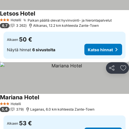
Letsos Hotel
Hotelli
Paikan päällä olevat hyvinvointi- ja hierontapalvelut
3 Tähtiluokitus
6,7
3 262
Alikanas, 12.2 km kohteesta Zante-Town
50 €
Alkaen
Näytä hinnat
6 sivustolta
Katso hinnat
Jaa
Li
Mariana Hotel
Hotelli
3 Tähtiluokitus
5,4
379
Laganas, 6.0 km kohteesta Zante-Town
53 €
Alkaen