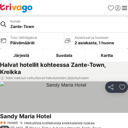
Suosikit
Kirjaud
Val
Kohde
Zante-Town
Tulo-/lähtöpäivä
Asiakkaat ja huoneet
Päivämäärät
2 asiakasta, 1 huone
Järjestä
Suodata
Kartta
Halvat hotellit kohteessa Zante-Town,
Kreikka
Näin maksut vaikuttavat hakutulosten järjestykseen
Jaa
Li
Sandy Maria Hotel
Hotelli
Herkullista kotitekoista kreikkalaista ruokaa
2 Tähtiluokitus