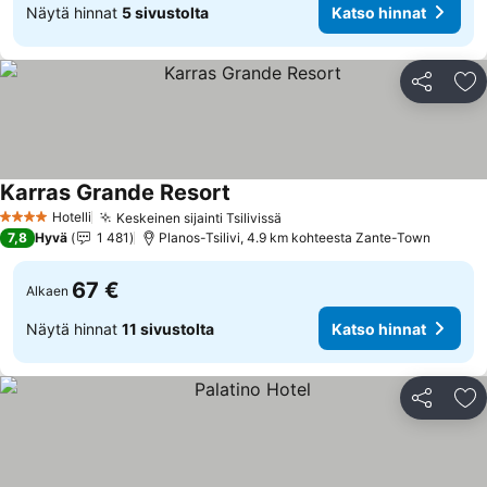
Näytä hinnat
5 sivustolta
Katso hinnat
Jaa
Li
Karras Grande Resort
Hotelli
Keskeinen sijainti Tsilivissä
4 Tähtiluokitus
7,8
Hyvä
1 481
Planos-Tsilivi, 4.9 km kohteesta Zante-Town
67 €
Alkaen
Näytä hinnat
11 sivustolta
Katso hinnat
Jaa
Li