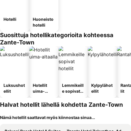
Hotelli
Huoneisto
hotelli
Suosittuja hotellikategorioita kohteessa
Zante-Town
Luksushot
Hotellit
Lemmikeill
Kylpylähot
Rant
ellit
uima-
e sopivat
ellit
lit
altaalla
hotellit
Halvat hotellit lähellä kohdetta Zante-Town
Nämä hotellit saattavat myös kiinnostaa sinua...