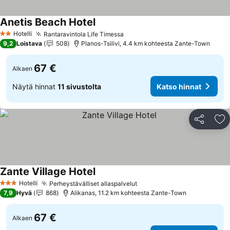
Anetis Beach Hotel
Hotelli
Rantaravintola Life Timessa
2 Tähtiluokitus
9,2
Loistava
508
Planos-Tsilivi, 4.4 km kohteesta Zante-Town
67 €
Alkaen
Näytä hinnat
11 sivustolta
Katso hinnat
Jaa
Li
Zante Village Hotel
Hotelli
Perheystävälliset allaspalvelut
3 Tähtiluokitus
7,9
Hyvä
868
Alikanas, 11.2 km kohteesta Zante-Town
67 €
Alkaen