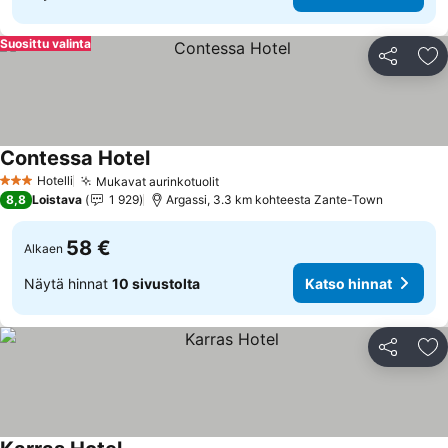
Suosittu valinta
Jaa
Li
Contessa Hotel
Hotelli
Mukavat aurinkotuolit
3 Tähtiluokitus
8,8
Loistava
1 929
Argassi, 3.3 km kohteesta Zante-Town
58 €
Alkaen
Näytä hinnat
10 sivustolta
Katso hinnat
Jaa
Li