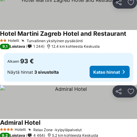
Jaa
Li
Hotel Martini Zagreb Hotel and Restaurant
Kats
Hotelli
Turvallinen yksityinen pysäköinti
Katso hinnat
2 Tähtiluokitus
9,1
Loistava
1 244
12.4 km kohteesta Keskusta
93 €
Alkaen
Näytä hinnat
3 sivustolta
Katso hinnat
Jaa
Li
Admiral Hotel
Katso hinnat
Hotelli
Relax Zone -kylpyläpalvelut
Katso hinnat
4 Tähtiluokitus
9,2
Loistava
4 464
5.2 km kohteesta Keskusta