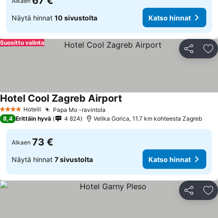
67 €
Alkaen
Näytä hinnat
10 sivustolta
Katso hinnat
Suosittu valinta
Jaa
Li
Hotel Cool Zagreb Airport
Katso hinnat
Hotelli
Papa Mo -ravintola
Katso hinnat
4 Tähtiluokitus
8,4
Erittäin hyvä
4 824
Velika Gorica, 11.7 km kohteesta Zagreb
73 €
Alkaen
Näytä hinnat
7 sivustolta
Katso hinnat
Jaa
Li