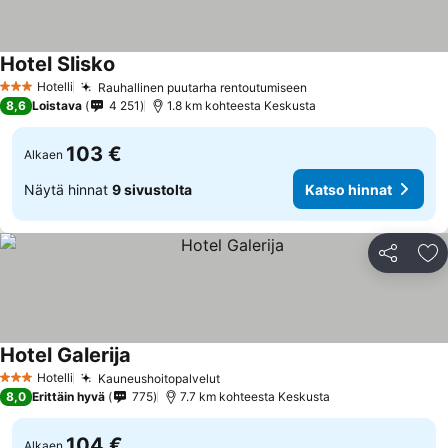
Hotel Slisko
Katso hinnat
Hotelli
Rauhallinen puutarha rentoutumiseen
Katso hinnat
3 Tähtiluokitus
8,6
Loistava
4 251
1.8 km kohteesta Keskusta
103 €
Alkaen
Näytä hinnat
9 sivustolta
Katso hinnat
Jaa
Li
Hotel Galerija
Katso hinnat
Hotelli
Kauneushoitopalvelut
Katso hinnat
3 Tähtiluokitus
8,0
Erittäin hyvä
775
7.7 km kohteesta Keskusta
104 €
Alkaen