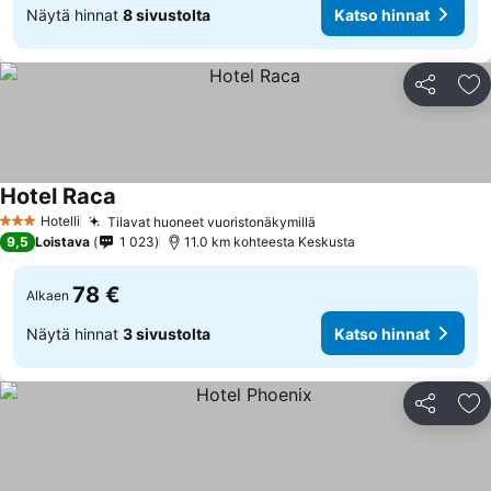
Näytä hinnat
8 sivustolta
Katso hinnat
Jaa
Li
Hotel Raca
Katso hinnat
Hotelli
Tilavat huoneet vuoristonäkymillä
Katso hinnat
3 Tähtiluokitus
9,5
Loistava
1 023
11.0 km kohteesta Keskusta
78 €
Alkaen
Näytä hinnat
3 sivustolta
Katso hinnat
Jaa
Li