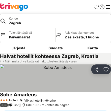
Suosikit
Kirjaud
Val
Kohde
Zagreb
Tulo-/lähtöpäivä
Asiakkaat ja huoneet
Päivämäärät
2 asiakasta, 1 huone
Järjestä
Suodata
Kartta
Halvat hotellit kohteessa Zagreb, Kroatia
Näin maksut vaikuttavat hakutulosten järjestykseen
Jaa
Li
Sobe Amadeus
Katso hinnat
Hotelli
Vilkas hotellin yökerho
Katso hinnat
3 Tähtiluokitus
5,3
355
Orle, 10.6 km kohteesta Zagreb