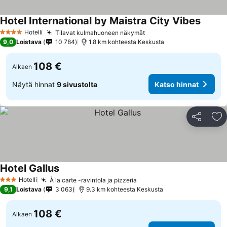
Hotel International by Maistra City Vibes
Katso 
Hotelli
Tilavat kulmahuoneen näkymät
Katso hinnat
4 Tähtiluokitus
9,0
Loistava
10 784
1.8 km kohteesta Keskusta
108 €
Alkaen
Näytä hinnat
9 sivustolta
Katso hinnat
Jaa
Li
Hotel Gallus
Katso hinnat
Hotelli
À la carte -ravintola ja pizzeria
Katso hinnat
3 Tähtiluokitus
9,1
Loistava
3 063
9.3 km kohteesta Keskusta
108 €
Alkaen