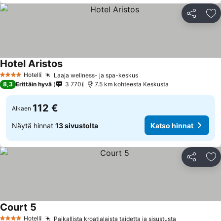
Jaa
Li
Hotel Aristos
Katso hinnat
Hotelli
Laaja wellness- ja spa-keskus
Katso hinnat
4 Tähtiluokitus
8,3
Erittäin hyvä
3 770
7.5 km kohteesta Keskusta
112 €
Alkaen
Näytä hinnat
13 sivustolta
Katso hinnat
Jaa
Li
Court 5
Katso hinnat
Hotelli
Paikallista kroatialaista taidetta ja sisustusta
Katso hinna