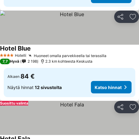
Jaa
Li
Hotel Blue
Katso hinnat
Hotelli
Huoneet omalla parvekkeella tai terassilla
Katso hinnat
4 Tähtiluokitus
7,7
Hyvä
2 198
2.3 km kohteesta Keskusta
84 €
Alkaen
Näytä hinnat
12 sivustolta
Katso hinnat
Suosittu valinta
Jaa
Li
Hotel Fala