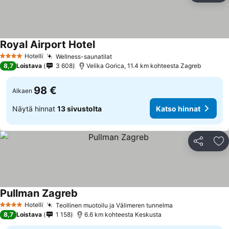
Royal Airport Hotel
Katso hinnat
Hotelli
Wellness-saunatilat
Katso hinnat
4 Tähtiluokitus
8,7
Loistava
3 608
Velika Gorica, 11.4 km kohteesta Zagreb
98 €
Alkaen
Näytä hinnat
13 sivustolta
Katso hinnat
Jaa
Li
Pullman Zagreb
Katso hinnat
Hotelli
Teollinen muotoilu ja Välimeren tunnelma
Katso hinnat
4 Tähtiluokitus
8,7
Loistava
1 158
6.6 km kohteesta Keskusta