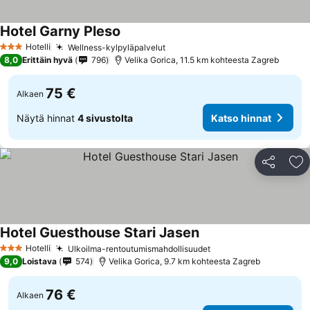
Hotel Garny Pleso
Katso hinnat
Hotelli
Wellness-kylpyläpalvelut
Katso hinnat
3 Tähtiluokitus
8,0
Erittäin hyvä
796
Velika Gorica, 11.5 km kohteesta Zagreb
75 €
Alkaen
Näytä hinnat
4 sivustolta
Katso hinnat
Jaa
Li
Hotel Guesthouse Stari Jasen
Katso hinnat
Hotelli
Ulkoilma-rentoutumismahdollisuudet
Katso hinnat
3 Tähtiluokitus
9,0
Loistava
574
Velika Gorica, 9.7 km kohteesta Zagreb
76 €
Alkaen