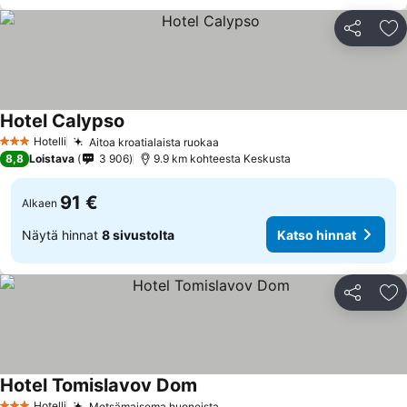
Jaa
Li
Hotel Calypso
Katso hinnat
Hotelli
Aitoa kroatialaista ruokaa
Katso hinnat
3 Tähtiluokitus
8,8
Loistava
3 906
9.9 km kohteesta Keskusta
91 €
Alkaen
Näytä hinnat
8 sivustolta
Katso hinnat
Jaa
Li
Hotel Tomislavov Dom
Katso hinnat
Hotelli
Metsämaisema huoneista