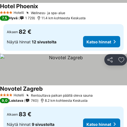
Hotel Phoenix
Katso hinnat
Hotelli
Wellness- ja spa-alue
Katso hinnat
4 Tähtiluokitus
7,5
Hyvä
1 729
11.4 km kohteesta Keskusta
82 €
Alkaen
Näytä hinnat
12 sivustolta
Katso hinnat
Jaa
Li
Novotel Zagreb
Katso hinnat
Hotelli
Rentouttava paikan päällä oleva sauna
Katso hinnat
4 Tähtiluokitus
9,0
Loistava
740
8.2 km kohteesta Keskusta
83 €
Alkaen
Näytä hinnat
9 sivustolta
Katso hinnat