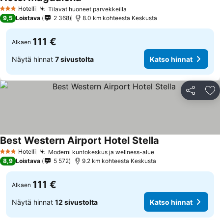
Katso hinnat
Hotelli
Tilavat huoneet parvekkeilla
Katso hinnat
3 Tähtiluokitus
9,5
Loistava
2 368
8.0 km kohteesta Keskusta
111 €
Alkaen
Näytä hinnat
7 sivustolta
Katso hinnat
Jaa
Li
Best Western Airport Hotel Stella
Katso hinnat
Hotelli
Moderni kuntokeskus ja wellness-alue
Katso hinnat
3 Tähtiluokitus
8,9
Loistava
5 572
9.2 km kohteesta Keskusta
111 €
Alkaen
Näytä hinnat
12 sivustolta
Katso hinnat