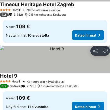
Timeout Heritage Hotel Zagreb
Katso hinnat
Hotelli
OUT-kattoterassilounge
Katso hinnat
4 Tähtiluokitus
7,2
3 242
0.5 km kohteesta Keskusta
109 €
Alkaen
Näytä hinnat
10 sivustolta
Katso hinnat
Jaa
Li
Hotel 9
Katso hinnat
Hotelli
Kattoterassin käyttöoikeus
Katso hinnat
4 Tähtiluokitus
9,2
Loistava
2 778
1.7 km kohteesta Keskusta
109 €
Alkaen
Näytä hinnat
11 sivustolta
Katso hinnat