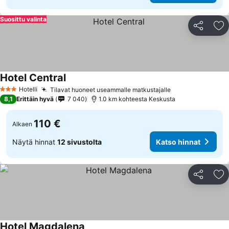
Suosittu valinta
Jaa
Li
Hotel Central
Katso hinnat
Hotelli
Tilavat huoneet useammalle matkustajalle
Katso hinnat
3 Tähtiluokitus
8,1
Erittäin hyvä
7 040
1.0 km kohteesta Keskusta
110 €
Alkaen
Näytä hinnat
12 sivustolta
Katso hinnat
Jaa
Li
Hotel Magdalena