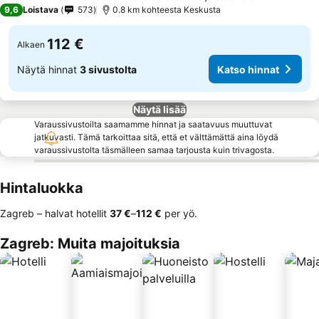
4 Tähtiluokitus
9,6
Loistava
573
0.8 km kohteesta Keskusta
112 €
Alkaen
Näytä hinnat
3 sivustolta
Katso hinnat
Näytä lisää
Varaussivustoilta saamamme hinnat ja saatavuus muuttuvat
jatkuvasti. Tämä tarkoittaa sitä, että et välttämättä aina löydä
varaussivustolta täsmälleen samaa tarjousta kuin trivagosta.
Hintaluokka
Zagreb – halvat hotellit
‎37 €
–
‎112 €
per yö.
Zagreb: Muita majoituksia