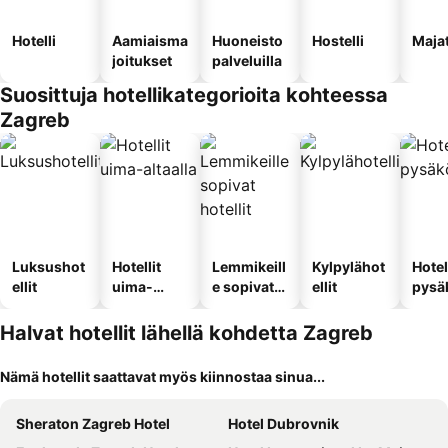
Hotelli
Aamiaisma
Huoneisto
Hostelli
Maja
joitukset
palveluilla
Suosittuja hotellikategorioita kohteessa
Zagreb
Luksushot
Hotellit
Lemmikeill
Kylpylähot
Hotel
ellit
uima-
e sopivat
ellit
pysä
altaalla
hotellit
llä
Halvat hotellit lähellä kohdetta Zagreb
Nämä hotellit saattavat myös kiinnostaa sinua...
Sheraton Zagreb Hotel
Hotel Dubrovnik