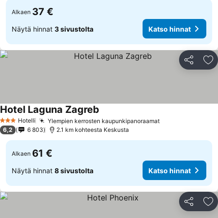
37 €
Alkaen
Näytä hinnat
3 sivustolta
Katso hinnat
Jaa
Li
Hotel Laguna Zagreb
Katso hinnat
Hotelli
Ylempien kerrosten kaupunkipanoraamat
Katso hinnat
3 Tähtiluokitus
6,2
6 803
2.1 km kohteesta Keskusta
61 €
Alkaen
Näytä hinnat
8 sivustolta
Katso hinnat
Jaa
Li