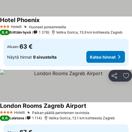
Hotel Phoenix
Katso hinnat
Hotelli
Huoneet poreammeilla
Katso hinnat
3 Tähtiluokitus
8,4
Erittäin hyvä
1 376
Velika Gorica, 15.9 km kohteesta Zagreb
63 €
Alkaen
Näytä hinnat
9 sivustolta
Katso hinnat
Jaa
Li
London Rooms Zagreb Airport
Katso hinnat
Hotelli
Paikan päällä perinteinen ravintola
Katso hinnat
4 Tähtiluokitus
8,6
Loistava
1 114
Velika Gorica, 13.1 km kohteesta Zagreb