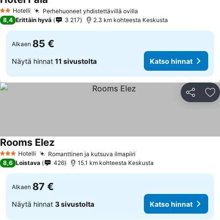
Katso hinnat
Hotelli
Perhehuoneet yhdistettävillä ovilla
Katso hinnat
2 Tähtiluokitus
8,4
Erittäin hyvä
3 217
2.3 km kohteesta Keskusta
85 €
Alkaen
Näytä hinnat
11 sivustolta
Katso hinnat
Jaa
Li
Rooms Elez
Katso hinnat
Hotelli
Romanttinen ja kutsuva ilmapiiri
Katso hinnat
3 Tähtiluokitus
8,6
Loistava
426
15.1 km kohteesta Keskusta
87 €
Alkaen
Näytä hinnat
3 sivustolta
Katso hinnat