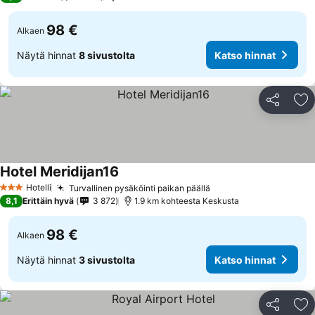
98 €
Alkaen
Näytä hinnat
8 sivustolta
Katso hinnat
Jaa
Li
Hotel Meridijan16
Katso hinnat
Hotelli
Turvallinen pysäköinti paikan päällä
Katso hinnat
3 Tähtiluokitus
8,1
Erittäin hyvä
3 872
1.9 km kohteesta Keskusta
98 €
Alkaen
Näytä hinnat
3 sivustolta
Katso hinnat
Jaa
Li