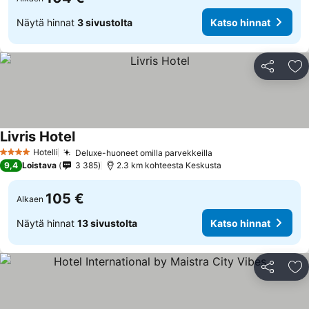
Näytä hinnat
3 sivustolta
Katso hinnat
Jaa
Li
Livris Hotel
Katso hinnat
Hotelli
Deluxe-huoneet omilla parvekkeilla
Katso hinnat
4 Tähtiluokitus
9,4
Loistava
3 385
2.3 km kohteesta Keskusta
105 €
Alkaen
Näytä hinnat
13 sivustolta
Katso hinnat
Jaa
Li