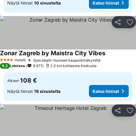
Näytä hinnat
10 sivustolta
Katso hinnat
Jaa
Li
Zonar Zagreb by Maistra City Vibes
Katso hinnat
Hotelli
Spacebath-huoneet kaupunkinäkymillä
Katso hinnat
4 Tähtiluokitus
9,2
Loistava
8 671
2.3 km kohteesta Keskusta
108 €
Alkaen
Näytä hinnat
16 sivustolta
Katso hinnat
Jaa
Li