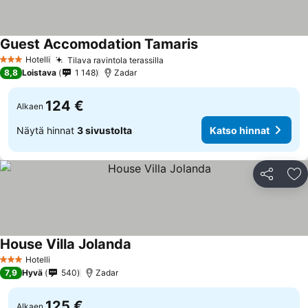
Guest Accomodation Tamaris
Hotelli
Tilava ravintola terassilla
3 Tähtiluokitus
8,8
Loistava
1 148
Zadar
124 €
Alkaen
Näytä hinnat
3 sivustolta
Katso hinnat
Jaa
Li
House Villa Jolanda
Hotelli
3 Tähtiluokitus
7,9
Hyvä
540
Zadar
125 €
Alkaen