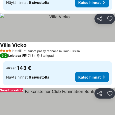
Näytä hinnat
9 sivustolta
Katso hinnat
Jaa
Li
Villa Vicko
Hotelli
Suora pääsy rannalle mukavuuksilla
4 Tähtiluokitus
9,2
Loistava
743
Starigrad
143 €
Alkaen
Näytä hinnat
6 sivustolta
Katso hinnat
Suosittu valinta
Jaa
Li