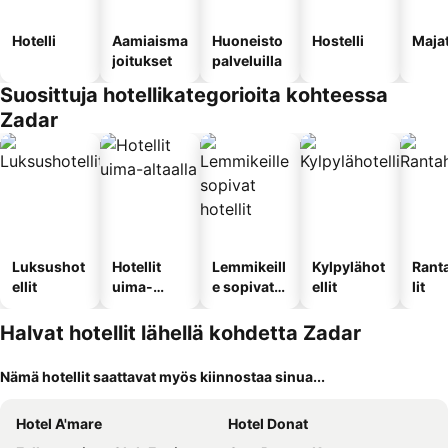
Hotelli
Aamiaisma
Huoneisto
Hostelli
Maja
joitukset
palveluilla
Suosittuja hotellikategorioita kohteessa
Zadar
Luksushot
Hotellit
Lemmikeill
Kylpylähot
Rant
ellit
uima-
e sopivat
ellit
lit
altaalla
hotellit
Halvat hotellit lähellä kohdetta Zadar
Nämä hotellit saattavat myös kiinnostaa sinua...
Hotel A'mare
Hotel Donat