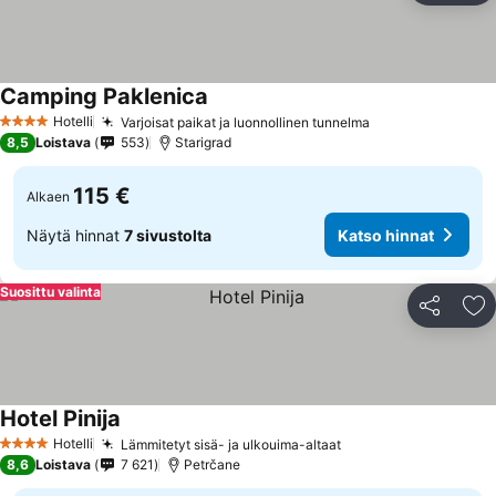
Camping Paklenica
Hotelli
Varjoisat paikat ja luonnollinen tunnelma
4 Tähtiluokitus
8,5
Loistava
553
Starigrad
115 €
Alkaen
Näytä hinnat
7 sivustolta
Katso hinnat
Suosittu valinta
Jaa
Li
Hotel Pinija
Hotelli
Lämmitetyt sisä- ja ulkouima-altaat
4 Tähtiluokitus
8,6
Loistava
7 621
Petrčane