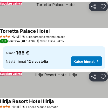
Suosittu valinta
Jaa
Li
Torretta Palace Hotel
Hotelli
Ulkoporeallas merinäköalalla
4 Tähtiluokitus
9,3
Loistava
1 476
Sveti Filip i Jakov
165 €
Alkaen
Näytä hinnat
12 sivustolta
Katso hinnat
Suosittu valinta
Jaa
Li
Ilirija Resort Hotel Ilirija
Hotelli
Lähellä Marina Kornatia