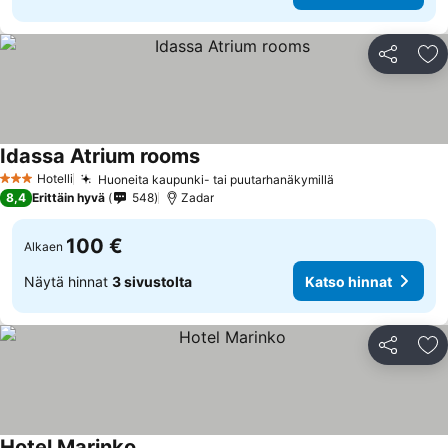
Jaa
Li
Idassa Atrium rooms
Hotelli
Huoneita kaupunki- tai puutarhanäkymillä
3 Tähtiluokitus
8,4
Erittäin hyvä
548
Zadar
100 €
Alkaen
Näytä hinnat
3 sivustolta
Katso hinnat
Jaa
Li
Hotel Marinko