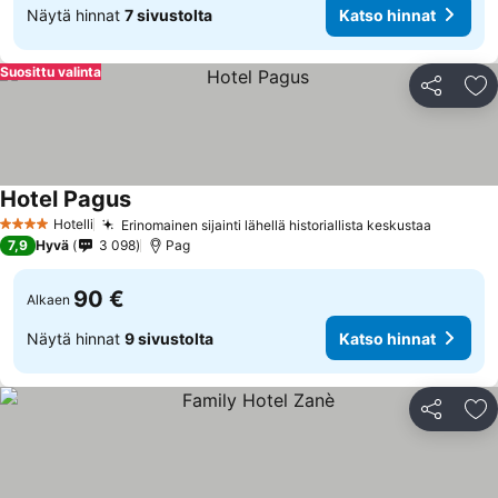
Näytä hinnat
7 sivustolta
Katso hinnat
Suosittu valinta
Jaa
Li
Hotel Pagus
Hotelli
Erinomainen sijainti lähellä historiallista keskustaa
4 Tähtiluokitus
7,9
Hyvä
3 098
Pag
90 €
Alkaen
Näytä hinnat
9 sivustolta
Katso hinnat
Jaa
Li