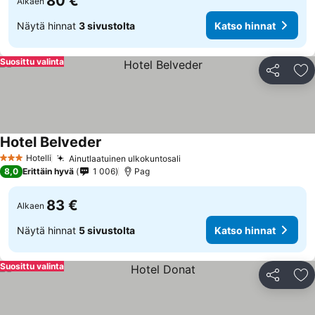
80 €
Alkaen
Näytä hinnat
3 sivustolta
Katso hinnat
Suosittu valinta
Jaa
Li
Hotel Belveder
Hotelli
Ainutlaatuinen ulkokuntosali
3 Tähtiluokitus
8,0
Erittäin hyvä
1 006
Pag
83 €
Alkaen
Näytä hinnat
5 sivustolta
Katso hinnat
Suosittu valinta
Jaa
Li