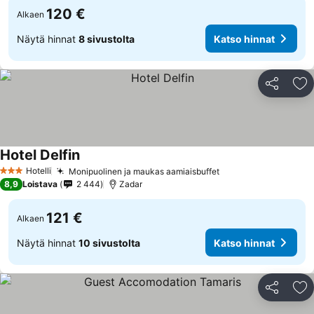
120 €
Alkaen
Näytä hinnat
8 sivustolta
Katso hinnat
Jaa
Li
Hotel Delfin
Hotelli
Monipuolinen ja maukas aamiaisbuffet
3 Tähtiluokitus
8,9
Loistava
2 444
Zadar
121 €
Alkaen
Näytä hinnat
10 sivustolta
Katso hinnat
Jaa
Li