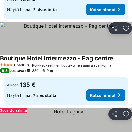
Näytä hinnat
2 sivustolta
Katso hinnat
Jaa
Li
Boutique Hotel Intermezzo - Pag centre
Hotelli
Poikkeuksellinen kotitekoinen aamiaisvalikoima
4 Tähtiluokitus
9,8
Loistava
820
Pag
135 €
Alkaen
Näytä hinnat
7 sivustolta
Katso hinnat
Suosittu valinta
Jaa
Li