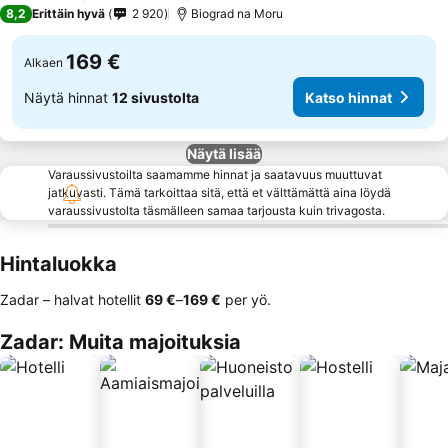
4 Tähtiluokitus
8,2
Erittäin hyvä
2 920
Biograd na Moru
169 €
Alkaen
Näytä hinnat
12 sivustolta
Katso hinnat
Näytä lisää
Varaussivustoilta saamamme hinnat ja saatavuus muuttuvat
jatkuvasti. Tämä tarkoittaa sitä, että et välttämättä aina löydä
varaussivustolta täsmälleen samaa tarjousta kuin trivagosta.
Hintaluokka
Zadar – halvat hotellit
‎69 €
–
‎169 €
per yö.
Zadar: Muita majoituksia