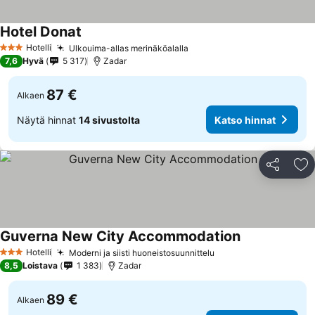
Hotel Donat
Hotelli
Ulkouima-allas merinäköalalla
3 Tähtiluokitus
7,6
Hyvä
5 317
Zadar
87 €
Alkaen
Näytä hinnat
14 sivustolta
Katso hinnat
Jaa
Li
Guverna New City Accommodation
Hotelli
Moderni ja siisti huoneistosuunnittelu
3 Tähtiluokitus
8,5
Loistava
1 383
Zadar
89 €
Alkaen