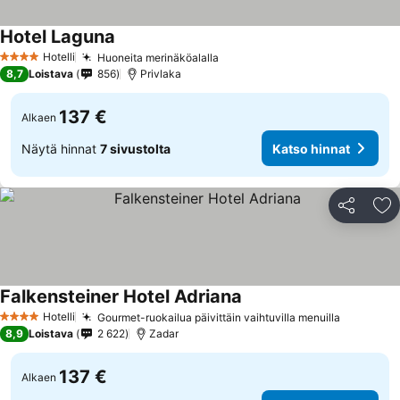
Hotel Laguna
Hotelli
Huoneita merinäköalalla
4 Tähtiluokitus
8,7
Loistava
856
Privlaka
137 €
Alkaen
Näytä hinnat
7 sivustolta
Katso hinnat
Jaa
Li
Falkensteiner Hotel Adriana
Hotelli
Gourmet-ruokailua päivittäin vaihtuvilla menuilla
4 Tähtiluokitus
8,9
Loistava
2 622
Zadar
137 €
Alkaen