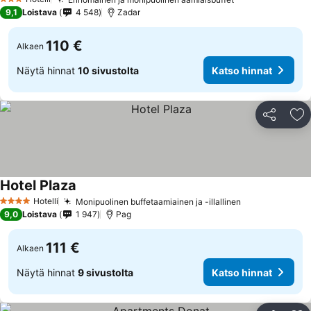
3 Tähtiluokitus
9,1
Loistava
4 548
Zadar
110 €
Alkaen
Näytä hinnat
10 sivustolta
Katso hinnat
Jaa
Li
Hotel Plaza
Hotelli
Monipuolinen buffetaamiainen ja -illallinen
4 Tähtiluokitus
9,0
Loistava
1 947
Pag
111 €
Alkaen
Näytä hinnat
9 sivustolta
Katso hinnat