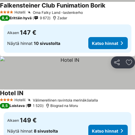
Falkensteiner Club Funimation Borik
Hotelli
Oma Falky Land -lastenkerho
4 Tähtiluokitus
8,4
Erittäin hyvä
9 672
Zadar
147 €
Alkaen
Näytä hinnat
10 sivustolta
Katso hinnat
Jaa
Li
Hotel IN
Hotelli
Välimerellinen ravintola merinäköalalla
4 Tähtiluokitus
8,5
Loistava
1 520
Biograd na Moru
149 €
Alkaen
Näytä hinnat
8 sivustolta
Katso hinnat