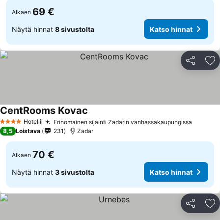
69 €
Alkaen
Näytä hinnat
8 sivustolta
Katso hinnat
Jaa
Li
CentRooms Kovac
Hotelli
Erinomainen sijainti Zadarin vanhassakaupungissa
4 Tähtiluokitus
8,5
Loistava
231
Zadar
70 €
Alkaen
Näytä hinnat
3 sivustolta
Katso hinnat
Jaa
Li