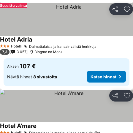
Suosittu valinta
Jaa
Li
Hotel Adria
Hotelli
Dalmatialaisia ja kansainvälisiä herkkuja
3 Tähtiluokitus
7,3
3 057
Biograd na Moru
107 €
Alkaen
Näytä hinnat
8 sivustolta
Katso hinnat
Jaa
Li
Hotel A'mare
Hotelli
Erinomainen ja monipuolinen aamiaisbuffet