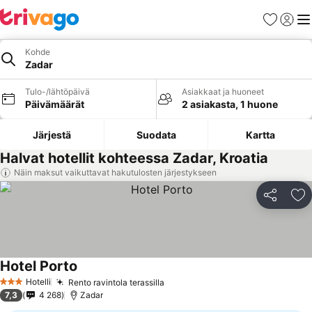
Suosikit
Kirjaud
Val
Kohde
Zadar
Tulo-/lähtöpäivä
Asiakkaat ja huoneet
Päivämäärät
2 asiakasta, 1 huone
Järjestä
Suodata
Kartta
Halvat hotellit kohteessa Zadar, Kroatia
Näin maksut vaikuttavat hakutulosten järjestykseen
Jaa
Li
Hotel Porto
Hotelli
Rento ravintola terassilla
3 Tähtiluokitus
7,3
4 268
Zadar