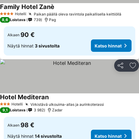
Family Hotel Zanè
Hotelli
Paikan päällä oleva ravintola paikallisella keittiöllä
4 Tähtiluokitus
8,6
Loistava
739
Pag
90 €
Alkaen
Näytä hinnat
3 sivustolta
Katso hinnat
Jaa
Li
Hotel Mediteran
Hotelli
Virkistävä ulkouima-allas ja aurinkoterassi
3 Tähtiluokitus
9,1
Loistava
3 982
Zadar
98 €
Alkaen
Näytä hinnat
14 sivustolta
Katso hinnat