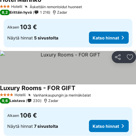
Hotelli
Äskettäin remontoidut huoneet
3 Tähtiluokitus
8,2
Erittäin hyvä
1 216
Zadar
103 €
Alkaen
Näytä hinnat
5 sivustolta
Katso hinnat
Jaa
Li
Luxury Rooms - FOR GIFT
Hotelli
Vanhankaupungin ja merinäköalat
4 Tähtiluokitus
9,6
Loistava
230
Zadar
106 €
Alkaen
Näytä hinnat
7 sivustolta
Katso hinnat