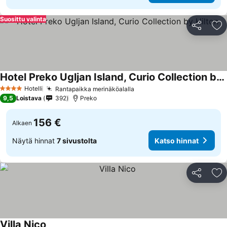
Suosittu valinta
Jaa
Li
Hotel Preko Ugljan Island, Curio Collection by Hilton
Hotelli
Rantapaikka merinäköalalla
4 Tähtiluokitus
9,5
Loistava
392
Preko
156 €
Alkaen
Näytä hinnat
7 sivustolta
Katso hinnat
Jaa
Li
Villa Nico