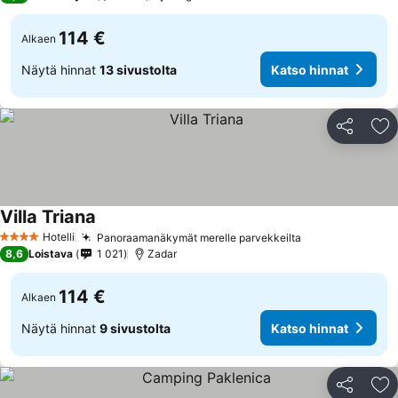
114 €
Alkaen
Näytä hinnat
13 sivustolta
Katso hinnat
Jaa
Li
Villa Triana
Hotelli
Panoraamanäkymät merelle parvekkeilta
4 Tähtiluokitus
8,6
Loistava
1 021
Zadar
114 €
Alkaen
Näytä hinnat
9 sivustolta
Katso hinnat
Jaa
Li