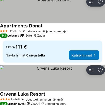
Jaa
Li
Apartments Donat
Hotelli
Kuratoituja retkiä ja aktiviteetteja
3 Tähtiluokitus
9,1
Loistava
500
Zadar
111 €
Alkaen
Näytä hinnat
6 sivustolta
Katso hinnat
Jaa
Li
Crvena Luka Resort
Hotelli
Upeat Adrianmeren näkymät
4 Tähtiluokitus
8,2
Erittäin hyvä
2 509
Biograd na Moru