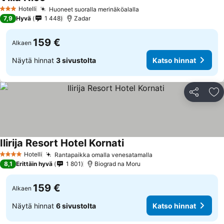
Hotelli
Huoneet suoralla merinäköalalla
3 Tähtiluokitus
7,9
Hyvä
1 448
Zadar
159 €
Alkaen
Näytä hinnat
3 sivustolta
Katso hinnat
Jaa
Li
Ilirija Resort Hotel Kornati
Hotelli
Rantapaikka omalla venesatamalla
4 Tähtiluokitus
8,1
Erittäin hyvä
1 801
Biograd na Moru
159 €
Alkaen
Näytä hinnat
6 sivustolta
Katso hinnat