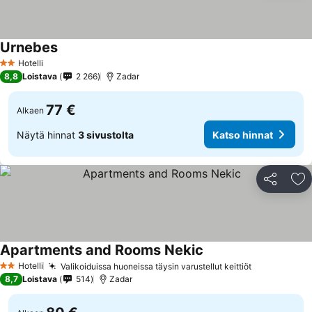
Urnebes
Hotelli
2 Tähtiluokitus
8,8
Loistava
2 266
Zadar
77 €
Alkaen
Näytä hinnat
3 sivustolta
Katso hinnat
Jaa
Li
Apartments and Rooms Nekic
Hotelli
Valikoiduissa huoneissa täysin varustellut keittiöt
2 Tähtiluokitus
8,7
Loistava
514
Zadar