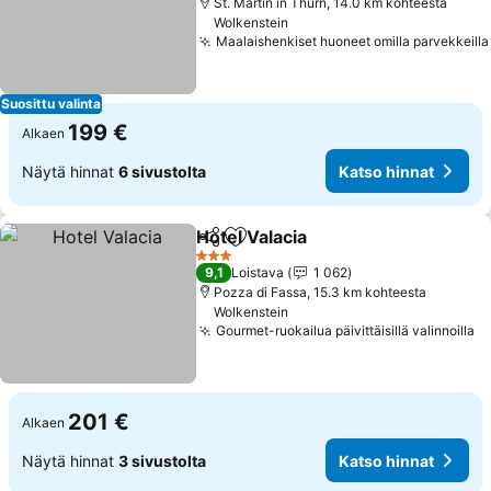
St. Martin in Thurn, 14.0 km kohteesta
Wolkenstein
Maalaishenkiset huoneet omilla parvekkeilla
Suosittu valinta
199 €
Alkaen
Näytä hinnat
6 sivustolta
Katso hinnat
Hotel Valacia
Jaa
Lisää suosikkeihin
Katso hinnat
3 Tähtiluokitus
9,1
Loistava
1 062
Pozza di Fassa, 15.3 km kohteesta
Wolkenstein
Gourmet-ruokailua päivittäisillä valinnoilla
Ka
201 €
Alkaen
Näytä hinnat
3 sivustolta
Katso hinnat