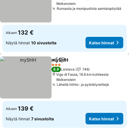
Wolkenstein
Runsasta ja monipuolista aamiaispöytää
Kat
132 €
Alkaen
Näytä hinnat
10 sivustolta
Katso hinnat
mySHH
Jaa
Lisää suosikkeihin
Katso hinnat
3 Tähtiluokitus
8,9
Loistava
746
Vigo di Fassa, 16.6 km kohteesta
Wolkenstein
Lähellä hiihto- ja pyöräilyreittejä
Katso hin
139 €
Alkaen
Näytä hinnat
7 sivustolta
Katso hinnat