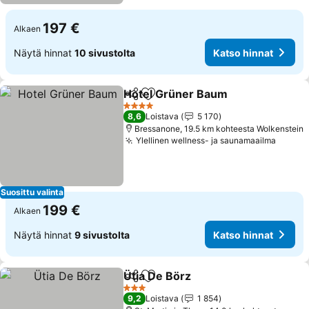
197 €
Alkaen
Näytä hinnat
10 sivustolta
Katso hinnat
Hotel Grüner Baum
Jaa
Lisää suosikkeihin
Katso 
4 Tähtiluokitus
8,6
Loistava
5 170
Bressanone, 19.5 km kohteesta Wolkenstein
Ylellinen wellness- ja saunamaailma
Katso 
Suosittu valinta
199 €
Alkaen
Näytä hinnat
9 sivustolta
Katso hinnat
Ütia De Börz
Jaa
Lisää suosikkeihin
Katso hinnat
3 Tähtiluokitus
9,2
Loistava
1 854