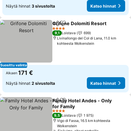
Näytä hinnat
3 sivustolta
Katso hinnat
Grifone Dolomiti Resort
Jaa
Lisää suosikkeihin
Ka
4 Tähtiluokitus
9,1
Loistava
699
Livinallongo del Col di Lana, 11.0 km
kohteesta Wolkenstein
Suosittu valinta
171 €
Alkaen
Näytä hinnat
2 sivustolta
Katso hinnat
Family Hotel Andes - Only
Jaa
Lisää suosikkeihin
for Family
Katso hinnat
4 Tähtiluokitus
9,5
Loistava
1 975
Vigo di Fassa, 16.5 km kohteesta
Wolkenstein
Sisäuima-altaat perheille