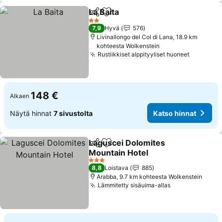
La Baita
Jaa
Lisää suosikkeihin
Katso hinnat
2 Tähtiluokitus
7,9
Hyvä
576
Livinallongo del Col di Lana, 18.9 km
kohteesta Wolkenstein
Rustiikkiset alppityyliset huoneet
Katso hi
148 €
Alkaen
Näytä hinnat
7 sivustolta
Katso hinnat
Laguscei Dolomites
Jaa
Lisää suosikkeihin
Mountain Hotel
Katso hinnat
3 Tähtiluokitus
8,8
Loistava
885
Arabba, 9.7 km kohteesta Wolkenstein
Lämmitetty sisäuima-allas
Katso hinnat