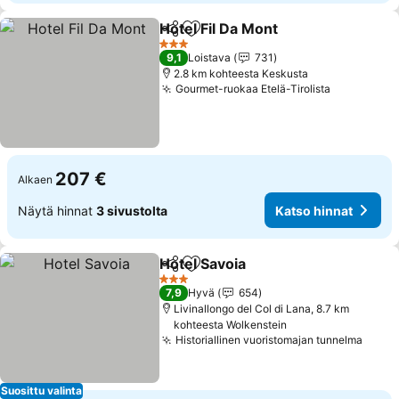
Hotel Fil Da Mont
Jaa
Lisää suosikkeihin
Katso hin
3 Tähtiluokitus
9,1
Loistava
731
2.8 km kohteesta Keskusta
Gourmet-ruokaa Etelä-Tirolista
Katso hin
207 €
Alkaen
Näytä hinnat
3 sivustolta
Katso hinnat
Hotel Savoia
Jaa
Lisää suosikkeihin
Katso hinnat
3 Tähtiluokitus
7,9
Hyvä
654
Livinallongo del Col di Lana, 8.7 km
kohteesta Wolkenstein
Historiallinen vuoristomajan tunnelma
Katso
Suosittu valinta