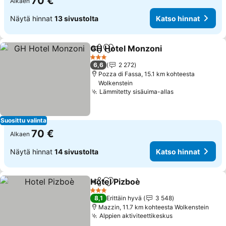
70 €
Alkaen
Näytä hinnat
13 sivustolta
Katso hinnat
GH Hotel Monzoni
Jaa
Lisää suosikkeihin
Katso hi
3 Tähtiluokitus
6,6
2 272
Pozza di Fassa, 15.1 km kohteesta
Wolkenstein
Lämmitetty sisäuima-allas
Katso hinnat
Suosittu valinta
70 €
Alkaen
Näytä hinnat
14 sivustolta
Katso hinnat
Hotel Pizboè
Jaa
Lisää suosikkeihin
Katso hinnat
3 Tähtiluokitus
8,1
Erittäin hyvä
3 548
Mazzin, 11.7 km kohteesta Wolkenstein
Alppien aktiviteettikeskus
Katso hinnat