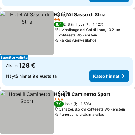
Hotel Al Sasso di Stria
Jaa
Lisää suosikkeihin
Kats
2 Tähtiluokitus
8,4
Erittäin hyvä
1 427
Livinallongo del Col di Lana, 19.2 km
kohteesta Wolkenstein
Raikas vuorivesilähde
Katso hinnat
Suosittu valinta
128 €
Alkaen
Näytä hinnat
9 sivustolta
Katso hinnat
Hotel il Caminetto Sport
Jaa
Lisää suosikkeihin
Ka
3 Tähtiluokitus
7,9
Hyvä
1 596
Canazei, 8.5 km kohteesta Wolkenstein
Panoraama sisäuima-allas
Katso hinnat