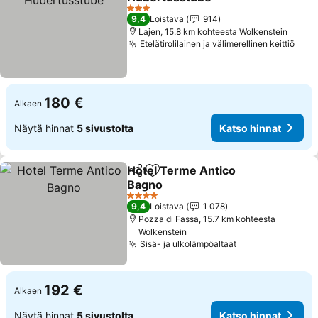
Katso hinnat
3 Tähtiluokitus
9,4
Loistava
914
Lajen, 15.8 km kohteesta Wolkenstein
Etelätirolilainen ja välimerellinen keittiö
Kats
180 €
Alkaen
Näytä hinnat
5 sivustolta
Katso hinnat
Hotel Terme Antico
Jaa
Lisää suosikkeihin
Bagno
Katso hinnat
4 Tähtiluokitus
9,4
Loistava
1 078
Pozza di Fassa, 15.7 km kohteesta
Wolkenstein
Sisä- ja ulkolämpöaltaat
Katso hinnat
192 €
Alkaen
Näytä hinnat
5 sivustolta
Katso hinnat