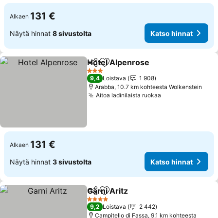
131 €
Alkaen
Näytä hinnat
8 sivustolta
Katso hinnat
Hotel Alpenrose
Jaa
Lisää suosikkeihin
Katso hin
3 Tähtiluokitus
9,4
Loistava
1 908
Arabba, 10.7 km kohteesta Wolkenstein
Aitoa ladinilaista ruokaa
Katso hinnat
131 €
Alkaen
Näytä hinnat
3 sivustolta
Katso hinnat
Garni Aritz
Jaa
Lisää suosikkeihin
Katso hinnat
4 Tähtiluokitus
9,2
Loistava
2 442
Campitello di Fassa, 9.1 km kohteesta