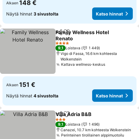
148 €
Alkaen
Näytä hinnat
3 sivustolta
Katso hinnat
Family Wellness Hotel
Jaa
Lisää suosikkeihin
Renato
Katso hinnat
4 Tähtiluokitus
9,1
Loistava
1 449
Vigo di Fassa, 16.6 km kohteesta
Wolkenstein
Kattava wellness-keskus
Katso hinnat
151 €
Alkaen
Näytä hinnat
4 sivustolta
Katso hinnat
Villa Adria B&B
Jaa
Lisää suosikkeihin
Katso hinna
3 Tähtiluokitus
9,1
Loistava
1 496
Canazei, 10.7 km kohteesta Wolkenstein
Perinteinen tirolilainen alppimuotoilu
Katso 