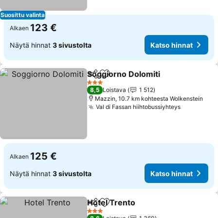
Suosittu valinta
123 €
Alkaen
Näytä hinnat
3 sivustolta
Katso hinnat
Soggiorno Dolomiti
Jaa
Lisää suosikkeihin
Katso h
3 Tähtiluokitus
8,5
Loistava
1 512
Mazzin, 10.7 km kohteesta Wolkenstein
Val di Fassan hiihtobussiyhteys
Katso hin
125 €
Alkaen
Näytä hinnat
3 sivustolta
Katso hinnat
Hotel Trento
Jaa
Lisää suosikkeihin
Katso hinnat
3 Tähtiluokitus