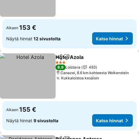
153 €
Alkaen
Näytä hinnat
12 sivustolta
Katso hinnat
Hotel Azola
Jaa
Lisää suosikkeihin
Katso hinnat
3 Tähtiluokitus
8,9
Loistava
493
Canazei, 8.6 km kohteesta Wolkenstein
Kukkaloistoa kesäisin
Katso hinnat
155 €
Alkaen
Näytä hinnat
9 sivustolta
Katso hinnat