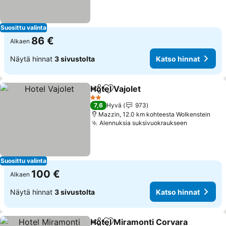
Suosittu valinta
86 €
Alkaen
Näytä hinnat
3 sivustolta
Katso hinnat
Hotel Vajolet
Jaa
Lisää suosikkeihin
Katso hinnat
2 Tähtiluokitus
7,6
Hyvä
973
Mazzin, 12.0 km kohteesta Wolkenstein
Alennuksia suksivuokraukseen
Katso hin
Suosittu valinta
100 €
Alkaen
Näytä hinnat
3 sivustolta
Katso hinnat
Hotel Miramonti Corvara