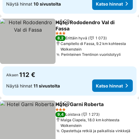
Näytä hinnat
10 sivustolta
Katso hinnat
Hotel Rododendro Val di
Jaa
Lisää suosikkeihin
Fassa
Katso hinnat
3 Tähtiluokitus
8,2
Erittäin hyvä
1 073
Campitello di Fassa, 9.2 km kohteesta
Wolkenstein
Perinteinen Trentinon vuoristotyyli
Katso h
112 €
Alkaen
Näytä hinnat
11 sivustolta
Katso hinnat
Hotel Garni Roberta
Jaa
Lisää suosikkeihin
Katso 
3 Tähtiluokitus
9,4
Loistava
1 273
Malga Ciapela, 18.0 km kohteesta
Wolkenstein
Opastettuja retkiä ja paikallisia vinkkejä
Kat