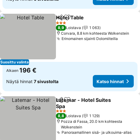
Hotel Table
Jaa
Lisää suosikkeihin
Katso hinnat
3 Tähtiluokitus
8,9
Loistava
1 063
Corvara, 8.8 km kohteesta Wolkenstein
Erinomainen sijainti Dolomiiteilla
Katso hin
Suosittu valinta
196 €
Alkaen
Näytä hinnat
7 sivustolta
Katso hinnat
Latemar - Hotel Suites
Jaa
Lisää suosikkeihin
Spa
Katso hinnat
3 Tähtiluokitus
8,8
Loistava
1 129
Pozza di Fassa, 20.0 km kohteesta
Wolkenstein
Panoraamallinen sisä- ja ulkouima-allas
Kat