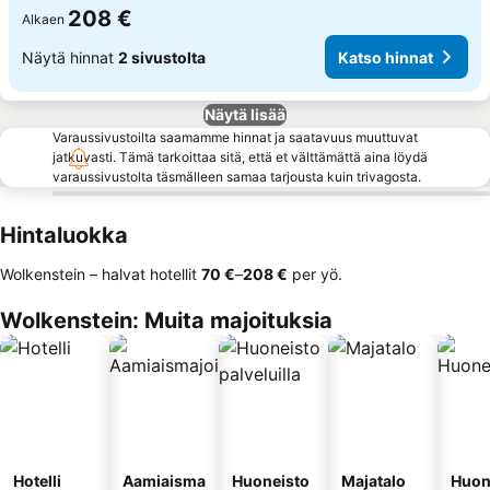
208 €
Alkaen
Näytä hinnat
2 sivustolta
Katso hinnat
Näytä lisää
Varaussivustoilta saamamme hinnat ja saatavuus muuttuvat
jatkuvasti. Tämä tarkoittaa sitä, että et välttämättä aina löydä
varaussivustolta täsmälleen samaa tarjousta kuin trivagosta.
Hintaluokka
Wolkenstein – halvat hotellit
‎70 €
–
‎208 €
per yö.
Wolkenstein: Muita majoituksia
Hotelli
Aamiaisma
Huoneisto
Majatalo
Huon