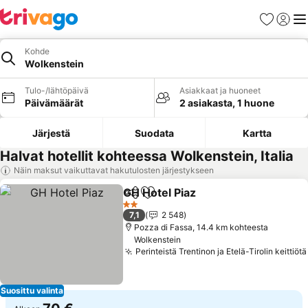
Suosikit
Kirjaud
Val
Kohde
Wolkenstein
Tulo-/lähtöpäivä
Asiakkaat ja huoneet
Päivämäärät
2 asiakasta, 1 huone
Järjestä
Suodata
Kartta
Halvat hotellit kohteessa Wolkenstein, Italia
Näin maksut vaikuttavat hakutulosten järjestykseen
GH Hotel Piaz
Jaa
Lisää suosikkeihin
Katso hinnat
2 Tähtiluokitus
7,1
2 548
Pozza di Fassa, 14.4 km kohteesta
Wolkenstein
Perinteistä Trentinon ja Etelä-Tirolin keittiötä
Suosittu valinta