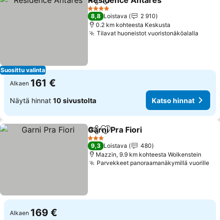
Residence Antares
Jaa
Lisää suosikkeihin
Katso h
4 Tähtiluokitus
8,8
Loistava
2 910
0.2 km kohteesta Keskusta
Tilavat huoneistot vuoristonäköalalla
Katso
Suosittu valinta
161 €
Alkaen
Näytä hinnat
10 sivustolta
Katso hinnat
Garni Pra Fiori
Jaa
Lisää suosikkeihin
Katso hinnat
3 Tähtiluokitus
9,3
Loistava
480
Mazzin, 9.9 km kohteesta Wolkenstein
Parvekkeet panoraamanäkymillä vuorille
Ka
169 €
Alkaen