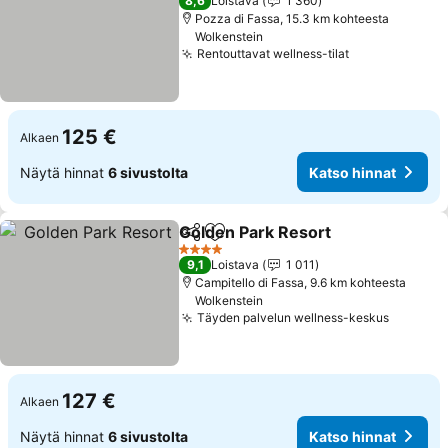
8,6
Loistava
1 360
Pozza di Fassa, 15.3 km kohteesta
Wolkenstein
Rentouttavat wellness-tilat
Katso hinnat
125 €
Alkaen
Näytä hinnat
6 sivustolta
Katso hinnat
Golden Park Resort
Jaa
Lisää suosikkeihin
Katso 
4 Tähtiluokitus
9,1
Loistava
1 011
Campitello di Fassa, 9.6 km kohteesta
Wolkenstein
Täyden palvelun wellness-keskus
Katso h
127 €
Alkaen
Näytä hinnat
6 sivustolta
Katso hinnat