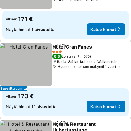
Katso hinnat
171 €
Alkaen
Näytä hinnat
1 sivustolta
Katso hinnat
Hotel Gran Fanes
Jaa
Lisää suosikkeihin
Katso hin
3 Tähtiluokitus
8,8
Loistava
575
Badia, 8.4 km kohteesta Wolkenstein
Huoneet panoraamanäkymillä vuorille
Katso
Suosittu valinta
173 €
Alkaen
Näytä hinnat
11 sivustolta
Katso hinnat
Hotel & Restaurant
Jaa
Lisää suosikkeihin
Hubertusstube