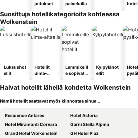
joitukset
palveluilla
hotel
Suosittuja hotellikategorioita kohteessa
Wolkenstein
Luksushot
Hotellit
Lemmikeill
Kylpylähot
Hotel
ellit
uima-
e sopivat
ellit
pysä
altaalla
hotellit
llä
Halvat hotellit lähellä kohdetta Wolkenstein
Nämä hotellit saattavat myös kiinnostaa sinua...
Residence Antares
Hotel Astoria
Hotel Miramonti Corvara
Garnì Stella Alpina
Grand Hotel Wolkenstein
GH Hotel Piaz