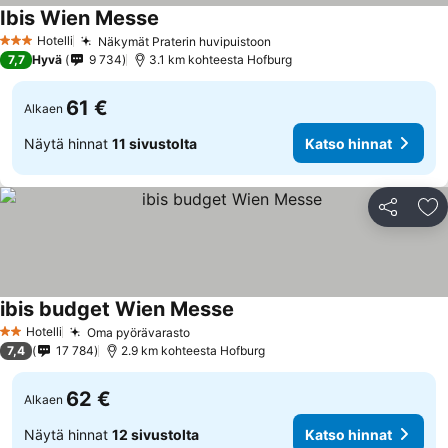
Ibis Wien Messe
Hotelli
Näkymät Praterin huvipuistoon
3 Tähtiluokitus
7,7
Hyvä
9 734
3.1 km kohteesta Hofburg
61 €
Alkaen
Näytä hinnat
11 sivustolta
Katso hinnat
Jaa
Li
ibis budget Wien Messe
Hotelli
Oma pyörävarasto
2 Tähtiluokitus
7,4
17 784
2.9 km kohteesta Hofburg
62 €
Alkaen
Näytä hinnat
12 sivustolta
Katso hinnat