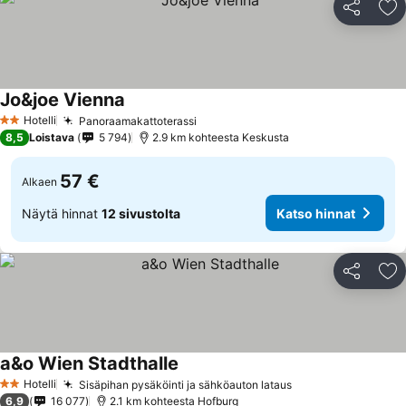
Jaa
Li
Jo&joe Vienna
Hotelli
Panoraamakattoterassi
2 Tähtiluokitus
8,5
Loistava
5 794
2.9 km kohteesta Keskusta
57 €
Alkaen
Näytä hinnat
12 sivustolta
Katso hinnat
Jaa
Li
a&o Wien Stadthalle
Hotelli
Sisäpihan pysäköinti ja sähköauton lataus
2 Tähtiluokitus
6,9
16 077
2.1 km kohteesta Hofburg