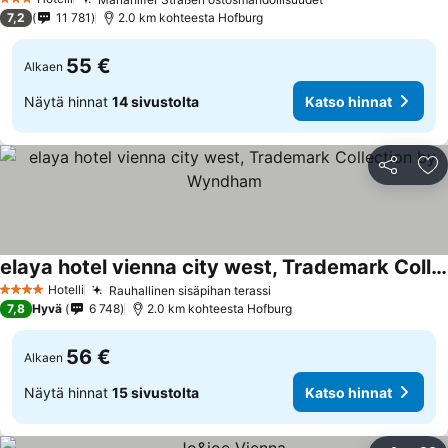
3 Tähtiluokitus
7,2
11 781
2.0 km kohteesta Hofburg
55 €
Alkaen
Näytä hinnat
14 sivustolta
Katso hinnat
Jaa
Li
elaya hotel vienna city west, Trademark Collection by Wyndham
Hotelli
Rauhallinen sisäpihan terassi
4 Tähtiluokitus
7,8
Hyvä
6 748
2.0 km kohteesta Hofburg
56 €
Alkaen
Näytä hinnat
15 sivustolta
Katso hinnat