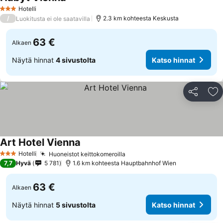
Hotelli
3 Tähtiluokitus
/
2.3 km kohteesta Keskusta
Luokitusta ei ole saatavilla
63 €
Alkaen
Näytä hinnat
4 sivustolta
Katso hinnat
Jaa
Li
Art Hotel Vienna
Hotelli
Huoneistot keittokomeroilla
3 Tähtiluokitus
7,7
Hyvä
5 781
1.6 km kohteesta Hauptbahnhof Wien
63 €
Alkaen
Näytä hinnat
5 sivustolta
Katso hinnat