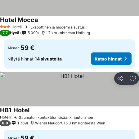
Hotel Mocca
Hotelli
Eksoottinen ja moderni sisustus
3 Tähtiluokitus
7,7
Hyvä
5 099
1.7 km kohteesta Hofburg
59 €
Alkaen
Näytä hinnat
14 sivustolta
Katso hinnat
Jaa
Li
HB1 Hotel
Hotelli
Saumaton kontaktiton sisäänkirjautuminen
6,8
1 769
Wiener Neudorf, 15.3 km kohteesta Wien
59 €
Alkaen