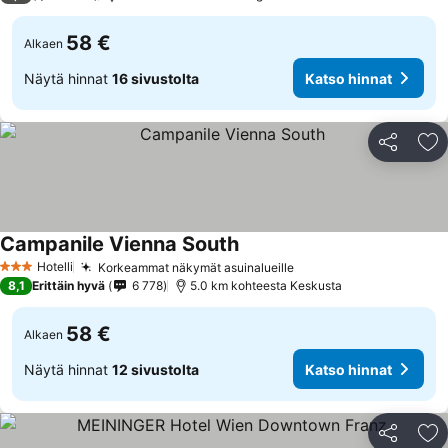
58 €
Alkaen
Näytä hinnat
16 sivustolta
Katso hinnat
Jaa
Li
Campanile Vienna South
Hotelli
Korkeammat näkymät asuinalueille
3 Tähtiluokitus
8,1
Erittäin hyvä
6 778
5.0 km kohteesta Keskusta
58 €
Alkaen
Näytä hinnat
12 sivustolta
Katso hinnat
Jaa
Li