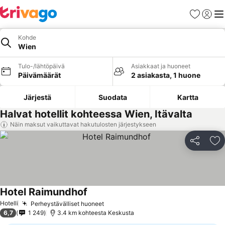
Suosikit
Kirjaud
Val
Kohde
Wien
Tulo-/lähtöpäivä
Asiakkaat ja huoneet
Päivämäärät
2 asiakasta, 1 huone
Järjestä
Suodata
Kartta
Halvat hotellit kohteessa Wien, Itävalta
Näin maksut vaikuttavat hakutulosten järjestykseen
Jaa
Li
Hotel Raimundhof
Hotelli
Perheystävälliset huoneet
6,7
1 249
3.4 km kohteesta Keskusta