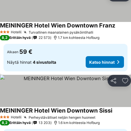
MEININGER Hotel Wien Downtown Franz
Hotelli
Turvallinen maanalainen pysäköintihalli
3 Tähtiluokitus
8,2
Erittäin hyvä
22 573
1.7 km kohteesta Hofburg
59 €
Alkaen
Näytä hinnat
4 sivustolta
Katso hinnat
Jaa
Li
MEININGER Hotel Wien Downtown Sissi
Hotelli
Perheystävälliset neljän hengen huoneet
3 Tähtiluokitus
8,2
Erittäin hyvä
13 203
1.6 km kohteesta Hofburg