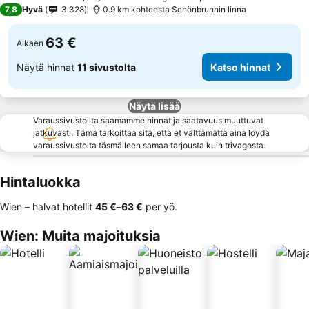
3 Tähtiluokitus
7,8
Hyvä
3 328
0.9 km kohteesta Schönbrunnin linna
63 €
Alkaen
Näytä hinnat
11 sivustolta
Katso hinnat
Näytä lisää
Varaussivustoilta saamamme hinnat ja saatavuus muuttuvat
jatkuvasti. Tämä tarkoittaa sitä, että et välttämättä aina löydä
varaussivustolta täsmälleen samaa tarjousta kuin trivagosta.
Hintaluokka
Wien – halvat hotellit
‎45 €
–
‎63 €
per yö.
Wien: Muita majoituksia