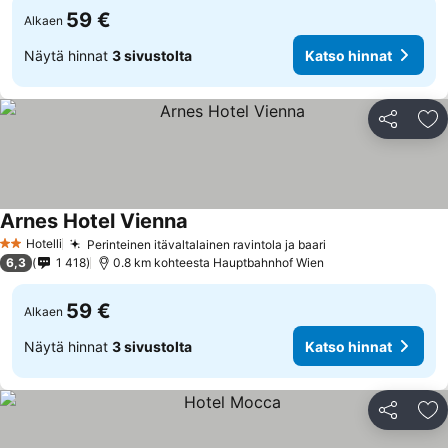
59 €
Alkaen
Näytä hinnat
3 sivustolta
Katso hinnat
Jaa
Li
Arnes Hotel Vienna
Hotelli
Perinteinen itävaltalainen ravintola ja baari
2 Tähtiluokitus
6,3
1 418
0.8 km kohteesta Hauptbahnhof Wien
59 €
Alkaen
Näytä hinnat
3 sivustolta
Katso hinnat
Jaa
Li