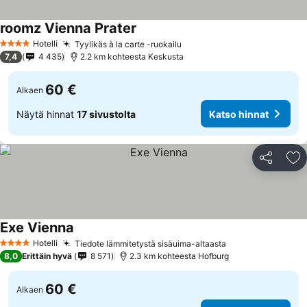
roomz Vienna Prater
Hotelli
Tyylikäs à la carte -ruokailu
4 Tähtiluokitus
7,4
4 435
2.2 km kohteesta Keskusta
60 €
Alkaen
Näytä hinnat
17 sivustolta
Katso hinnat
Jaa
Li
Exe Vienna
Hotelli
Tiedote lämmitetystä sisäuima-altaasta
4 Tähtiluokitus
8,0
Erittäin hyvä
8 571
2.3 km kohteesta Hofburg
60 €
Alkaen