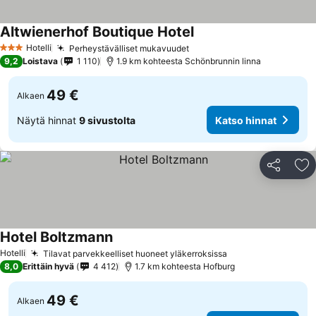
Altwienerhof Boutique Hotel
Hotelli
Perheystävälliset mukavuudet
3 Tähtiluokitus
9,2
Loistava
1 110
1.9 km kohteesta Schönbrunnin linna
49 €
Alkaen
Näytä hinnat
9 sivustolta
Katso hinnat
Jaa
Li
Hotel Boltzmann
Hotelli
Tilavat parvekkeelliset huoneet yläkerroksissa
8,0
Erittäin hyvä
4 412
1.7 km kohteesta Hofburg
49 €
Alkaen