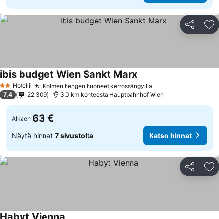
Jaa
Li
ibis budget Wien Sankt Marx
Hotelli
Kolmen hengen huoneet kerrossängyillä
2 Tähtiluokitus
7,4
22 309
3.0 km kohteesta Hauptbahnhof Wien
63 €
Alkaen
Näytä hinnat
7 sivustolta
Katso hinnat
Jaa
Li
Habyt Vienna