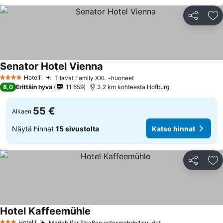
Jaa
Li
Senator Hotel Vienna
Hotelli
Tilavat Family XXL -huoneet
4 Tähtiluokitus
8,0
Erittäin hyvä
11 659
3.2 km kohteesta Hofburg
55 €
Alkaen
Näytä hinnat
15 sivustolta
Katso hinnat
Jaa
Li
Hotel Kaffeemühle
Hotelli
Mariahilfer Straßen ostosmahdollisuudet