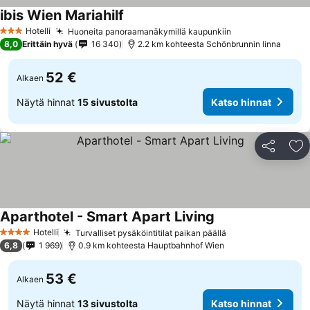
ibis Wien Mariahilf
Hotelli
Huoneita panoraamanäkymillä kaupunkiin
3 Tähtiluokitus
8,0
Erittäin hyvä
16 340
2.2 km kohteesta Schönbrunnin linna
52 €
Alkaen
Näytä hinnat
15 sivustolta
Katso hinnat
Jaa
Li
Aparthotel - Smart Apart Living
Hotelli
Turvalliset pysäköintitilat paikan päällä
4 Tähtiluokitus
6,8
1 969
0.9 km kohteesta Hauptbahnhof Wien
53 €
Alkaen
Näytä hinnat
13 sivustolta
Katso hinnat