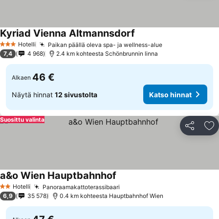
Kyriad Vienna Altmannsdorf
Hotelli
Paikan päällä oleva spa- ja wellness-alue
3 Tähtiluokitus
7,4
4 968
2.4 km kohteesta Schönbrunnin linna
46 €
Alkaen
Näytä hinnat
12 sivustolta
Katso hinnat
Suosittu valinta
Jaa
Li
a&o Wien Hauptbahnhof
Hotelli
Panoraamakattoterassibaari
2 Tähtiluokitus
6,9
35 578
0.4 km kohteesta Hauptbahnhof Wien