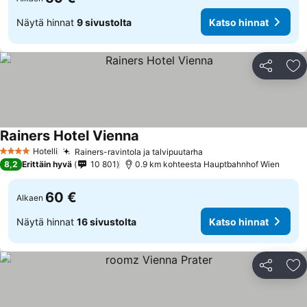
Näytä hinnat
9 sivustolta
Katso hinnat
Jaa
Li
Rainers Hotel Vienna
Hotelli
Rainers-ravintola ja talvipuutarha
4 Tähtiluokitus
8,2
Erittäin hyvä
10 801
0.9 km kohteesta Hauptbahnhof Wien
60 €
Alkaen
Näytä hinnat
16 sivustolta
Katso hinnat
Jaa
Li