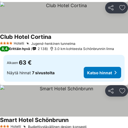
Jaa
Li
Club Hotel Cortina
Hotelli
Jugend-henkinen tunnelma
4 Tähtiluokitus
8,4
Erittäin hyvä
2 138
3.0 km kohteesta Schönbrunnin linna
63 €
Alkaen
Näytä hinnat
7 sivustolta
Katso hinnat
Jaa
Li
Smart Hotel Schönbrunn
Hotelli
Budjettiystävällinen design-konsepti