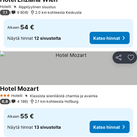
Hotelli
Alppityylinen sisustus
7,1
9 908
2.0 km kohteesta Keskusta
54 €
Alkaen
Näytä hinnat
12 sivustolta
Katso hinnat
Jaa
Li
Hotel Mozart
Hotelli
Klassista wieniläistä charmia ja avaimia
3 Tähtiluokitus
6,8
4 186
2.1 km kohteesta Hofburg
55 €
Alkaen
Näytä hinnat
13 sivustolta
Katso hinnat