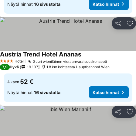
Näytä hinnat
16 sivustolta
Katso hinnat
Jaa
Li
Austria Trend Hotel Ananas
Hotelli
Suuri wieniläinen vieraanvaraisuuskonsepti
4 Tähtiluokitus
7,9
Hyvä
19 107
1.8 km kohteesta Hauptbahnhof Wien
52 €
Alkaen
Näytä hinnat
16 sivustolta
Katso hinnat
Jaa
Li