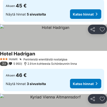
45 €
Alkaen
Näytä hinnat
5 sivustolta
Katso hinnat
Jaa
Li
Hotel Hadrigan
Hotelli
Perinteistä wieniläistä nostalgiaa
3 Tähtiluokitus
7,1
5 950
2.9 km kohteesta Schönbrunnin linna
46 €
Alkaen
Näytä hinnat
3 sivustolta
Katso hinnat
Jaa
Li