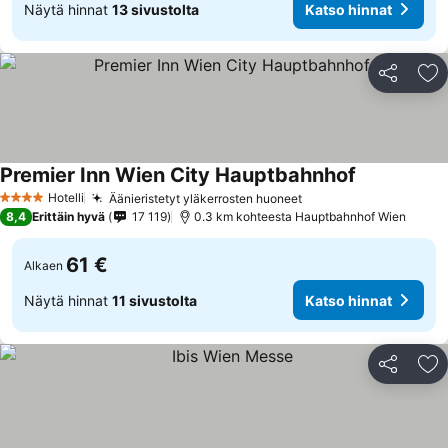
Näytä hinnat
13 sivustolta
Katso hinnat
Jaa
Li
Premier Inn Wien City Hauptbahnhof
Hotelli
Äänieristetyt yläkerrosten huoneet
4 Tähtiluokitus
8,4
Erittäin hyvä
17 119
0.3 km kohteesta Hauptbahnhof Wien
61 €
Alkaen
Näytä hinnat
11 sivustolta
Katso hinnat
Jaa
Li