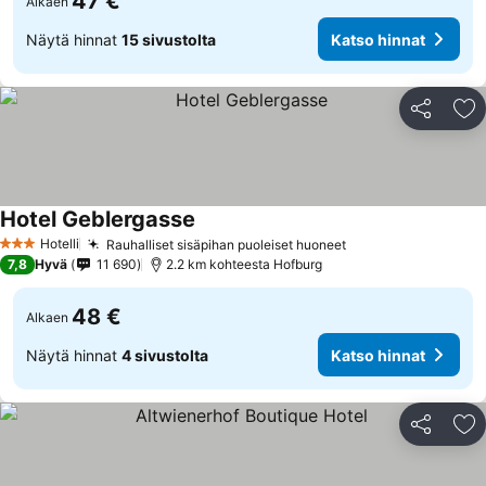
47 €
Alkaen
Näytä hinnat
15 sivustolta
Katso hinnat
Jaa
Li
Hotel Geblergasse
Hotelli
Rauhalliset sisäpihan puoleiset huoneet
3 Tähtiluokitus
7,8
Hyvä
11 690
2.2 km kohteesta Hofburg
48 €
Alkaen
Näytä hinnat
4 sivustolta
Katso hinnat
Jaa
Li