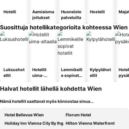
Hotelli
Aamiaisma
Huoneisto
Hostelli
Maja
joitukset
palveluilla
Suosittuja hotellikategorioita kohteessa Wien
Luksushot
Hotellit
Lemmikeill
Kylpylähot
Hotel
ellit
uima-
e sopivat
ellit
pysä
altaalla
hotellit
llä
Halvat hotellit lähellä kohdetta Wien
Nämä hotellit saattavat myös kiinnostaa sinua...
Hotel Bellevue Wien
Florum Hotel
Holiday Inn Vienna City By Ihg
Hilton Vienna Waterfront