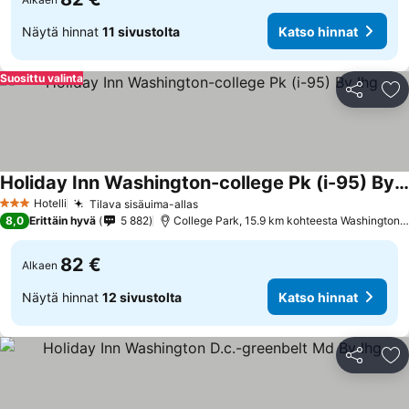
Näytä hinnat
11 sivustolta
Katso hinnat
Suosittu valinta
Jaa
Li
Holiday Inn Washington-college Pk (i-95) By Ihg
Katso hinnat
Hotelli
Tilava sisäuima-allas
Katso hinnat
3 Tähtiluokitus
8,0
Erittäin hyvä
5 882
College Park, 15.9 km kohteesta Washington D
82 €
Alkaen
Näytä hinnat
12 sivustolta
Katso hinnat
Jaa
Li