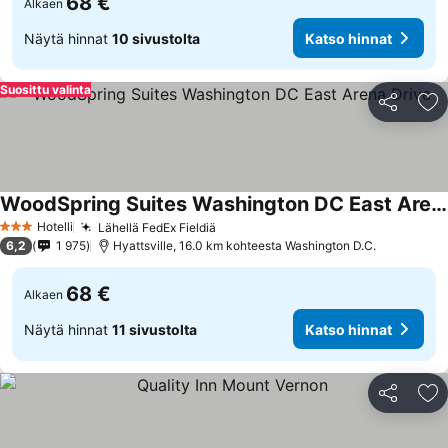
68 €
Alkaen
Näytä hinnat
10 sivustolta
Katso hinnat
Suosittu valinta
Jaa
Li
WoodSpring Suites Washington DC East Arena Drive
Katso hinnat
Hotelli
Lähellä FedEx Fieldiä
Katso hinnat
3 Tähtiluokitus
6,2
1 975
Hyattsville, 16.0 km kohteesta Washington D.C.
68 €
Alkaen
Näytä hinnat
11 sivustolta
Katso hinnat
Jaa
Li