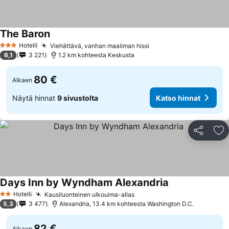
The Baron
Katso hinnat
Hotelli
Viehättävä, vanhan maailman hissi
Katso hinnat
3 Tähtiluokitus
6,1
3 221
1.2 km kohteesta Keskusta
80 €
Alkaen
Näytä hinnat
9 sivustolta
Katso hinnat
Jaa
Li
Days Inn by Wyndham Alexandria
Katso hinnat
Hotelli
Kausiluonteinen ulkouima-allas
Katso hinnat
2 Tähtiluokitus
5,3
3 477
Alexandria, 13.4 km kohteesta Washington D.C.
82 €
Alkaen