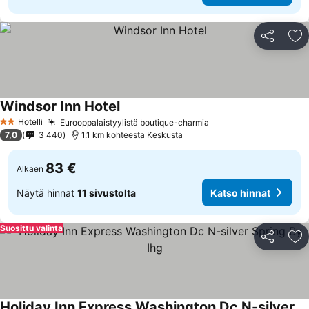
Jaa
Li
Windsor Inn Hotel
Katso hinnat
Hotelli
Eurooppalaistyylistä boutique-charmia
Katso hinnat
2 Tähtiluokitus
7,0
3 440
1.1 km kohteesta Keskusta
83 €
Alkaen
Näytä hinnat
11 sivustolta
Katso hinnat
Suosittu valinta
Jaa
Li
Holiday Inn Express Washington Dc N-silver Spring By Ihg