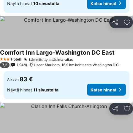
Näytä hinnat
10 sivustolta
Katso hinnat
Jaa
Li
Comfort Inn Largo-Washington DC East
Katso hi
Hotelli
Lämmitetty sisäuima-allas
Katso hinnat
3 Tähtiluokitus
7,2
1 948
Upper Marlboro, 16.9 km kohteesta Washington D.C.
83 €
Alkaen
Näytä hinnat
11 sivustolta
Katso hinnat
Jaa
Li