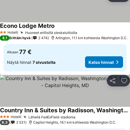
Econo Lodge Metro
Katso hinnat
Hotelli
Huoneet erillisillä oleskelutiloilla
Katso hinnat
2 Tähtiluokitus
8,1
Erittäin hyvä
2 474
Arlington, 11.1 km kohteesta Washington D.C.
77 €
Alkaen
Näytä hinnat
7 sivustolta
Katso hinnat
Jaa
Li
Country Inn & Suites by Radisson, Washington, D.C. East - Capitol Heights, MD
Katso hinnat
Hotelli
Lähellä FedExField-stadionia
Katso hinnat
3 Tähtiluokitus
6,3
2 531
Capitol Heights, 16.1 km kohteesta Washington D.C.