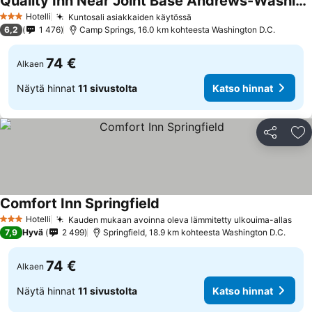
Quality Inn Near Joint Base Andrews-Washington Area
Katso hinnat
Hotelli
Kuntosali asiakkaiden käytössä
Katso hinnat
3 Tähtiluokitus
6,2
1 476
Camp Springs, 16.0 km kohteesta Washington D.C.
74 €
Alkaen
Näytä hinnat
11 sivustolta
Katso hinnat
Jaa
Li
Comfort Inn Springfield
Katso hinnat
Hotelli
Kauden mukaan avoinna oleva lämmitetty ulkouima-allas
Kat
3 Tähtiluokitus
7,9
Hyvä
2 499
Springfield, 18.9 km kohteesta Washington D.C.
74 €
Alkaen
Näytä hinnat
11 sivustolta
Katso hinnat