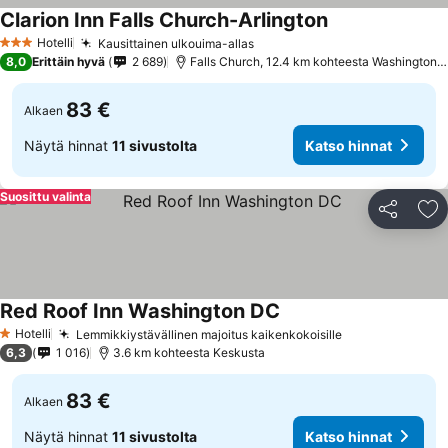
Clarion Inn Falls Church-Arlington
Katso hinnat
Hotelli
Kausittainen ulkouima-allas
Katso hinnat
3 Tähtiluokitus
8,0
Erittäin hyvä
2 689
Falls Church, 12.4 km kohteesta Washington D
83 €
Alkaen
Näytä hinnat
11 sivustolta
Katso hinnat
Suosittu valinta
Jaa
Li
Red Roof Inn Washington DC
Katso hinnat
Hotelli
Lemmikkiystävällinen majoitus kaikenkokoisille
Katso hinnat
1 Tähtiluokitus
6,3
1 016
3.6 km kohteesta Keskusta
83 €
Alkaen
Näytä hinnat
11 sivustolta
Katso hinnat