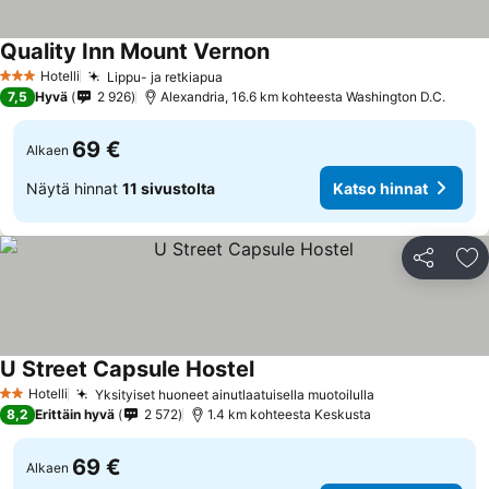
Quality Inn Mount Vernon
Katso hinnat
Hotelli
Lippu- ja retkiapua
Katso hinnat
3 Tähtiluokitus
7,5
Hyvä
2 926
Alexandria, 16.6 km kohteesta Washington D.C.
69 €
Alkaen
Näytä hinnat
11 sivustolta
Katso hinnat
Jaa
Li
U Street Capsule Hostel
Katso hinnat
Hotelli
Yksityiset huoneet ainutlaatuisella muotoilulla
Katso hinnat
2 Tähtiluokitus
8,2
Erittäin hyvä
2 572
1.4 km kohteesta Keskusta
69 €
Alkaen