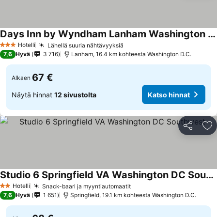
Days Inn by Wyndham Lanham Washington DC
Katso hinnat
Hotelli
Lähellä suuria nähtävyyksiä
Katso hinnat
3 Tähtiluokitus
7,6
Hyvä
3 716
Lanham, 16.4 km kohteesta Washington D.C.
67 €
Alkaen
Näytä hinnat
12 sivustolta
Katso hinnat
Jaa
Li
Studio 6 Springfield VA Washington DC Southwest
Katso hinnat
Hotelli
Snack-baari ja myyntiautomaatit
Katso hinnat
2 Tähtiluokitus
7,6
Hyvä
1 651
Springfield, 19.1 km kohteesta Washington D.C.