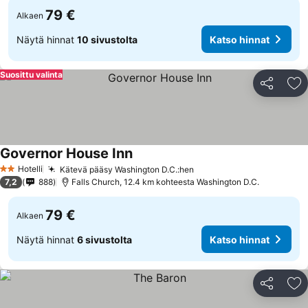
79 €
Alkaen
Näytä hinnat
10 sivustolta
Katso hinnat
Suosittu valinta
Jaa
Li
Governor House Inn
Katso hinnat
Hotelli
Kätevä pääsy Washington D.C.:hen
Katso hinnat
2 Tähtiluokitus
7,2
888
Falls Church, 12.4 km kohteesta Washington D.C.
79 €
Alkaen
Näytä hinnat
6 sivustolta
Katso hinnat
Jaa
Li