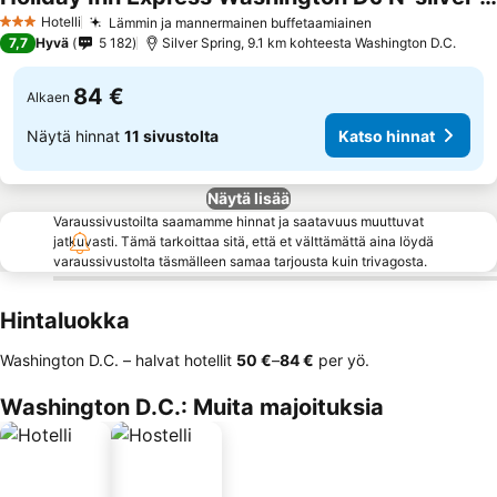
Katso hinnat
Hotelli
Lämmin ja mannermainen buffetaamiainen
Katso hinnat
3 Tähtiluokitus
7,7
Hyvä
5 182
Silver Spring, 9.1 km kohteesta Washington D.C.
84 €
Alkaen
Näytä hinnat
11 sivustolta
Katso hinnat
Näytä lisää
Varaussivustoilta saamamme hinnat ja saatavuus muuttuvat
jatkuvasti. Tämä tarkoittaa sitä, että et välttämättä aina löydä
varaussivustolta täsmälleen samaa tarjousta kuin trivagosta.
Hintaluokka
Washington D.C. – halvat hotellit
‎50 €
–
‎84 €
per yö.
Washington D.C.: Muita majoituksia