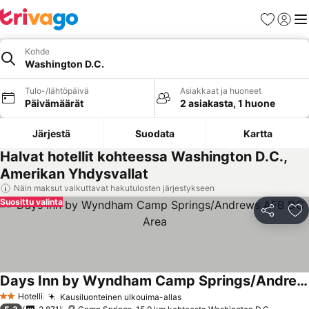
Suosikit
Kirjaud
Val
Kohde
Washington D.C.
Tulo-/lähtöpäivä
Asiakkaat ja huoneet
Päivämäärät
2 asiakasta, 1 huone
Järjestä
Suodata
Kartta
Halvat hotellit kohteessa Washington D.C.,
Amerikan Yhdysvallat
Näin maksut vaikuttavat hakutulosten järjestykseen
Suosittu valinta
Jaa
Li
Days Inn by Wyndham Camp Springs/Andrews AFB DC Area
Katso hinnat
Hotelli
Kausiluonteinen ulkouima-allas
Katso hinnat
2 Tähtiluokitus