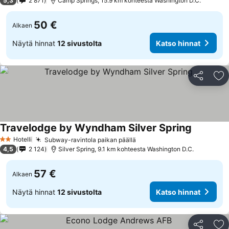
5,3
2 871
Camp Springs, 15.9 km kohteesta Washington D.C.
50 €
Alkaen
Näytä hinnat
12 sivustolta
Katso hinnat
Jaa
Li
Travelodge by Wyndham Silver Spring
Katso hin
Hotelli
Subway-ravintola paikan päällä
Katso hinnat
2 Tähtiluokitus
4,5
2 124
Silver Spring, 9.1 km kohteesta Washington D.C.
57 €
Alkaen
Näytä hinnat
12 sivustolta
Katso hinnat