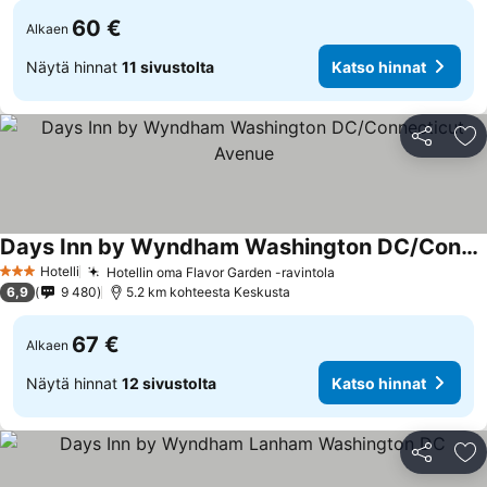
60 €
Alkaen
Näytä hinnat
11 sivustolta
Katso hinnat
Jaa
Li
Days Inn by Wyndham Washington DC/Connecticut Avenue
Katso hinnat
Hotelli
Hotellin oma Flavor Garden -ravintola
Katso hinnat
3 Tähtiluokitus
6,9
9 480
5.2 km kohteesta Keskusta
67 €
Alkaen
Näytä hinnat
12 sivustolta
Katso hinnat
Jaa
Li