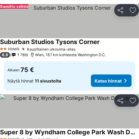
Suosittu valinta
Jaa
Li
Suburban Studios Tysons Corner
Katso hinnat
Hotelli
Kausittainen ulkouima-allas
Katso hinnat
2 Tähtiluokitus
6,8
1 789
Wien, 18.1 km kohteesta Washington D.C.
75 €
Alkaen
Näytä hinnat
11 sivustolta
Katso hinnat
Jaa
Li
Super 8 by Wyndham College Park Wash DC Area