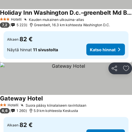
Holiday Inn Washington D.c.-greenbelt Md By Ihg
Katso hinnat
Hotelli
Kauden mukainen ulkouima-allas
Katso hinnat
3 Tähtiluokitus
7,2
5 223
Greenbelt, 16.3 km kohteesta Washington D.C.
82 €
Alkaen
Näytä hinnat
11 sivustolta
Katso hinnat
Jaa
Li
Gateway Hotel
Katso hinnat
Hotelli
Suora pääsy kiinalaiseen ravintolaan
Katso hinnat
2 Tähtiluokitus
6,6
1 260
5.9 km kohteesta Keskusta
82 €
Alkaen