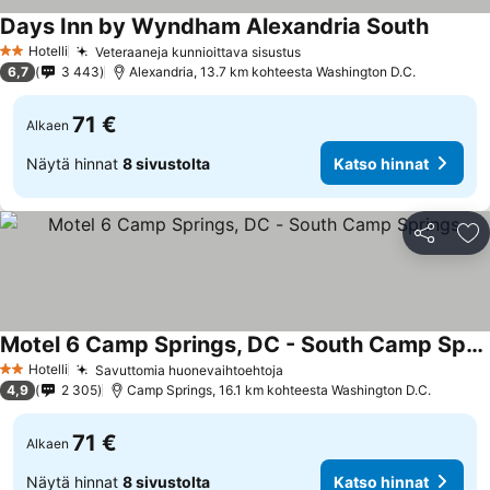
Days Inn by Wyndham Alexandria South
Katso h
Hotelli
Veteraaneja kunnioittava sisustus
Katso hinnat
2 Tähtiluokitus
6,7
3 443
Alexandria, 13.7 km kohteesta Washington D.C.
71 €
Alkaen
Näytä hinnat
8 sivustolta
Katso hinnat
Jaa
Li
Motel 6 Camp Springs, DC - South Camp Springs
Katso hinnat
Hotelli
Savuttomia huonevaihtoehtoja
Katso hinnat
2 Tähtiluokitus
4,9
2 305
Camp Springs, 16.1 km kohteesta Washington D.C.
71 €
Alkaen
Näytä hinnat
8 sivustolta
Katso hinnat