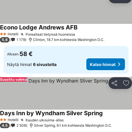
Jaa
Li
Econo Lodge Andrews AFB
Katso hinnat
Hotelli
Porealtaat tietyissä huoneissa
Katso hinnat
2 Tähtiluokitus
5,8
1 179
Clinton, 18.7 km kohteesta Washington D.C.
58 €
Alkaen
Näytä hinnat
6 sivustolta
Katso hinnat
Suosittu valinta
Jaa
Li
Days Inn by Wyndham Silver Spring
Katso hinnat
Hotelli
Kauden ulkouima-allas
Katso hinnat
2 Tähtiluokitus
4,5
2 506
Silver Spring, 9.1 km kohteesta Washington D.C.