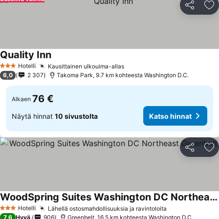
Jaa
Li
Quality Inn
Katso hinnat
Hotelli
Kausittainen ulkouima-allas
Katso hinnat
3 Tähtiluokitus
6,0
2 307
Takoma Park, 9.7 km kohteesta Washington D.C.
76 €
Alkaen
Näytä hinnat
10 sivustolta
Katso hinnat
Jaa
Li
WoodSpring Suites Washington DC Northeast Greenbelt
Katso hinnat
Hotelli
Lähellä ostosmahdollisuuksia ja ravintoloita
Katso hinnat
3 Tähtiluokitus
7,6
Hyvä
906
Greenbelt, 16.5 km kohteesta Washington D.C.