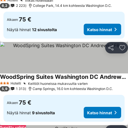
Katso hinnat
Hotelli
Vilkas hotellibaari
Katso hinnat
2 Tähtiluokitus
6,2
2 223
College Park, 14.4 km kohteesta Washington D.C.
75 €
Alkaen
Näytä hinnat
12 sivustolta
Katso hinnat
Jaa
Li
WoodSpring Suites Washington DC Andrews AFB
Katso hinnat
Hotelli
Keittiöt huoneissa mukavuutta varten
Katso hinnat
3 Tähtiluokitus
5,9
1 313
Camp Springs, 16.0 km kohteesta Washington D.C.
75 €
Alkaen
Näytä hinnat
9 sivustolta
Katso hinnat
Suosittu valinta