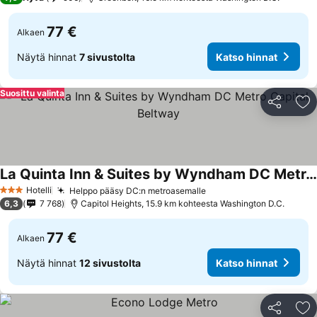
77 €
Alkaen
Näytä hinnat
7 sivustolta
Katso hinnat
Suosittu valinta
Jaa
Li
La Quinta Inn & Suites by Wyndham DC Metro Capital Beltway
Katso hinnat
Hotelli
Helppo pääsy DC:n metroasemalle
Katso hinnat
3 Tähtiluokitus
6,3
7 768
Capitol Heights, 15.9 km kohteesta Washington D.C.
77 €
Alkaen
Näytä hinnat
12 sivustolta
Katso hinnat
Jaa
Li