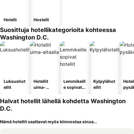
Hotelli
Hostelli
Suosittuja hotellikategorioita kohteessa
Washington D.C.
Luksushot
Hotellit
Lemmikeill
Kylpylähot
Hotel
ellit
uima-
e sopivat
ellit
pysä
altaalla
hotellit
llä
Halvat hotellit lähellä kohdetta Washington
D.C.
Nämä hotellit saattavat myös kiinnostaa sinua...