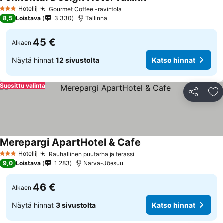
Hotelli
Gourmet Coffee -ravintola
3 Tähtiluokitus
8,5
Loistava
3 330
Tallinna
45 €
Alkaen
Näytä hinnat
12 sivustolta
Katso hinnat
Suosittu valinta
Jaa
Li
Merepargi ApartHotel & Cafe
Hotelli
Rauhallinen puutarha ja terassi
3 Tähtiluokitus
9,0
Loistava
1 283
Narva-Jõesuu
46 €
Alkaen
Näytä hinnat
3 sivustolta
Katso hinnat