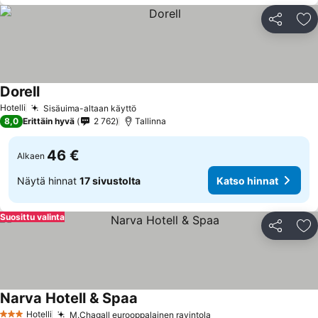
Jaa
Li
Dorell
Hotelli
Sisäuima-altaan käyttö
8,0
Erittäin hyvä
2 762
Tallinna
46 €
Alkaen
Näytä hinnat
17 sivustolta
Katso hinnat
Suosittu valinta
Jaa
Li
Narva Hotell & Spaa
Hotelli
M.Chagall eurooppalainen ravintola