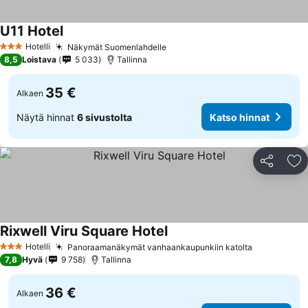
U11 Hotel
Hotelli
Näkymät Suomenlahdelle
3 Tähtiluokitus
8,5
Loistava
5 033
Tallinna
35 €
Alkaen
Näytä hinnat
6 sivustolta
Katso hinnat
Jaa
Li
Rixwell Viru Square Hotel
Hotelli
Panoraamanäkymät vanhaankaupunkiin katolta
3 Tähtiluokitus
7,8
Hyvä
9 758
Tallinna
36 €
Alkaen