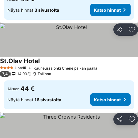
Näytä hinnat
3 sivustolta
Katso hinnat
Jaa
Li
St.Olav Hotel
Hotelli
Kauneussalonki Cherie paikan päällä
4 Tähtiluokitus
7,4
14 932
Tallinna
44 €
Alkaen
Näytä hinnat
16 sivustolta
Katso hinnat
Jaa
Li