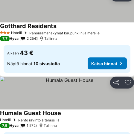
Gotthard Residents
Hotelli
Panoraamanäkymät kaupunkiin ja merelle
3 Tähtiluokitus
7,7
Hyvä
2 254
Tallinna
43 €
Alkaen
Näytä hinnat
10 sivustolta
Katso hinnat
Jaa
Li
Humala Guest House
Hotelli
Rento ravintola terassilla
7,5
Hyvä
1 572
Tallinna