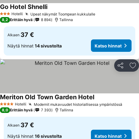
Go Hotel Shnelli
Hotelli
Upeat näkymät Toompean kukkulalle
3 Tähtiluokitus
8,2
Erittäin hyvä
8 894
Tallinna
37 €
Alkaen
Näytä hinnat
14 sivustolta
Katso hinnat
Jaa
Li
Meriton Old Town Garden Hotel
Hotelli
Modernit mukavuudet historiallisessa ympäristössä
4 Tähtiluokitus
8,0
Erittäin hyvä
7 393
Tallinna
37 €
Alkaen
Näytä hinnat
16 sivustolta
Katso hinnat