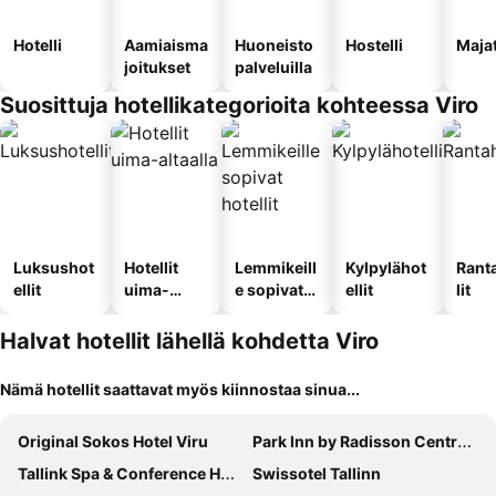
Hotelli
Aamiaisma
Huoneisto
Hostelli
Maja
joitukset
palveluilla
Suosittuja hotellikategorioita kohteessa Viro
Luksushot
Hotellit
Lemmikeill
Kylpylähot
Rant
ellit
uima-
e sopivat
ellit
lit
altaalla
hotellit
Halvat hotellit lähellä kohdetta Viro
Nämä hotellit saattavat myös kiinnostaa sinua...
Original Sokos Hotel Viru
Park Inn by Radisson Central Tallinn
Tallink Spa & Conference Hotel
Swissotel Tallinn