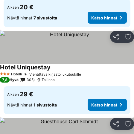
20 €
Alkaen
Näytä hinnat
7 sivustolta
Katso hinnat
Jaa
Li
Hotel Uniquestay
Hotelli
Viehättävä kirjasto lukutoukille
3 Tähtiluokitus
7,8
Hyvä
305
Tallinna
29 €
Alkaen
Näytä hinnat
1 sivustolta
Katso hinnat
Jaa
Li