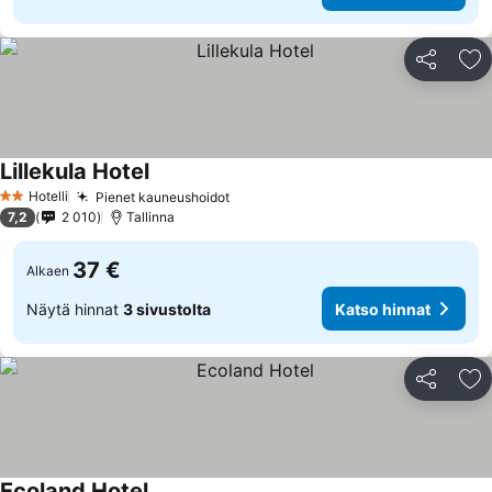
Jaa
Li
Lillekula Hotel
Hotelli
Pienet kauneushoidot
2 Tähtiluokitus
7,2
2 010
Tallinna
37 €
Alkaen
Näytä hinnat
3 sivustolta
Katso hinnat
Jaa
Li
Ecoland Hotel