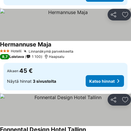
Jaa
Li
Hermannuse Maja
Hotelli
Linnanäkymä parvekkeelta
3 Tähtiluokitus
8,7
Loistava
1 100
Haapsalu
45 €
Alkaen
Näytä hinnat
3 sivustolta
Katso hinnat
Jaa
Li
Fonnental Design Hotel Tallinn