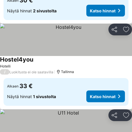
30 €
Alkaen
Näytä hinnat
2 sivustolta
Katso hinnat
Jaa
Li
Hostel4you
Hotelli
/
Tallinna
Luokitusta ei ole saatavilla
33 €
Alkaen
Näytä hinnat
1 sivustolta
Katso hinnat
Jaa
Li