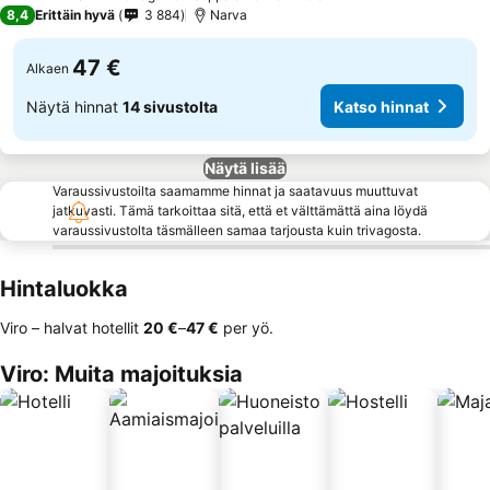
3 Tähtiluokitus
8,4
Erittäin hyvä
3 884
Narva
47 €
Alkaen
Näytä hinnat
14 sivustolta
Katso hinnat
Näytä lisää
Varaussivustoilta saamamme hinnat ja saatavuus muuttuvat
jatkuvasti. Tämä tarkoittaa sitä, että et välttämättä aina löydä
varaussivustolta täsmälleen samaa tarjousta kuin trivagosta.
Hintaluokka
Viro – halvat hotellit
‎20 €
–
‎47 €
per yö.
Viro: Muita majoituksia