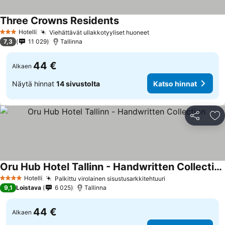
Three Crowns Residents
Hotelli
Viehättävät ullakkotyyliset huoneet
3 Tähtiluokitus
7,3
11 029
Tallinna
44 €
Alkaen
Näytä hinnat
14 sivustolta
Katso hinnat
Jaa
Li
Oru Hub Hotel Tallinn - Handwritten Collection
Hotelli
Palkittu virolainen sisustusarkkitehtuuri
4 Tähtiluokitus
9,1
Loistava
6 025
Tallinna
44 €
Alkaen