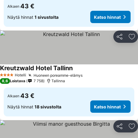
43 €
Alkaen
Näytä hinnat
1 sivustolta
Katso hinnat
Jaa
Li
Kreutzwald Hotel Tallinn
Hotelli
Huoneen poreamme-elämys
4 Tähtiluokitus
8,6
Loistava
7 758
Tallinna
43 €
Alkaen
Näytä hinnat
18 sivustolta
Katso hinnat
Jaa
Li