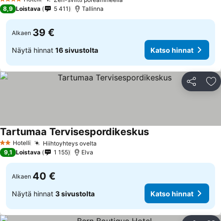
4 Tähtiluokitus
8,9
Loistava
5 411
Tallinna
39 €
Alkaen
Näytä hinnat
16 sivustolta
Katso hinnat
Jaa
Li
Tartumaa Tervisespordikeskus
Hotelli
Hiihtoyhteys ovelta
2 Tähtiluokitus
9,1
Loistava
1 155
Elva
40 €
Alkaen
Näytä hinnat
3 sivustolta
Katso hinnat