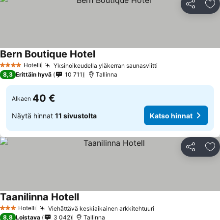
Jaa
Li
Bern Boutique Hotel
Hotelli
Yksinoikeudella yläkerran saunasviitti
4 Tähtiluokitus
8,3
Erittäin hyvä
10 711
Tallinna
40 €
Alkaen
Näytä hinnat
11 sivustolta
Katso hinnat
Jaa
Li
Taanilinna Hotell
Hotelli
Viehättävä keskiaikainen arkkitehtuuri
3 Tähtiluokitus
8,8
Loistava
3 042
Tallinna