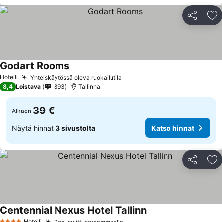
Jaa
Li
Godart Rooms
Hotelli
Yhteiskäytössä oleva ruokailutila
8,4
Loistava
893
Tallinna
39 €
Alkaen
Näytä hinnat
3 sivustolta
Katso hinnat
Jaa
Li
Centennial Nexus Hotel Tallinn
Hotelli
Zen-sviitti poreammeella