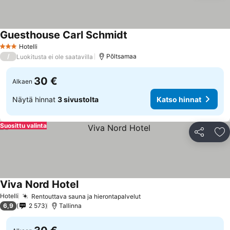
Guesthouse Carl Schmidt
Hotelli
3 Tähtiluokitus
/
Põltsamaa
Luokitusta ei ole saatavilla
30 €
Alkaen
Näytä hinnat
3 sivustolta
Katso hinnat
Suosittu valinta
Jaa
Li
Viva Nord Hotel
Hotelli
Rentouttava sauna ja hierontapalvelut
6,9
2 573
Tallinna