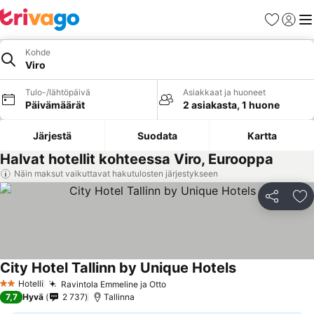
Suosikit
Kirjaud
Val
Kohde
Viro
Tulo-/lähtöpäivä
Asiakkaat ja huoneet
Päivämäärät
2 asiakasta, 1 huone
Järjestä
Suodata
Kartta
Halvat hotellit kohteessa Viro, Eurooppa
Näin maksut vaikuttavat hakutulosten järjestykseen
Jaa
Li
City Hotel Tallinn by Unique Hotels
Hotelli
Ravintola Emmeline ja Otto
2 Tähtiluokitus
7,7
Hyvä
2 737
Tallinna