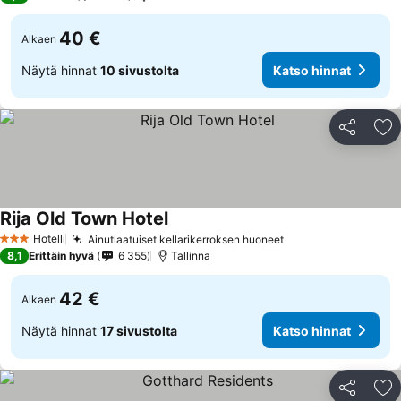
40 €
Alkaen
Näytä hinnat
10 sivustolta
Katso hinnat
Jaa
Li
Rija Old Town Hotel
Hotelli
Ainutlaatuiset kellarikerroksen huoneet
3 Tähtiluokitus
8,1
Erittäin hyvä
6 355
Tallinna
42 €
Alkaen
Näytä hinnat
17 sivustolta
Katso hinnat
Jaa
Li