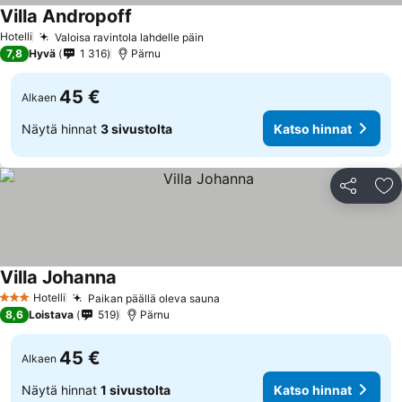
Villa Andropoff
Hotelli
Valoisa ravintola lahdelle päin
7,8
Hyvä
1 316
Pärnu
45 €
Alkaen
Näytä hinnat
3 sivustolta
Katso hinnat
Jaa
Li
Villa Johanna
Hotelli
Paikan päällä oleva sauna
3 Tähtiluokitus
8,6
Loistava
519
Pärnu
45 €
Alkaen
Näytä hinnat
1 sivustolta
Katso hinnat