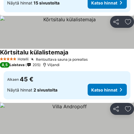
Näytä hinnat
15 sivustolta
Katso hinnat
Jaa
Li
Kõrtsitalu külalistemaja
Hotelli
Rentouttava sauna ja poreallas
5 Tähtiluokitus
8,5
Loistava
205
Viljandi
45 €
Alkaen
Näytä hinnat
2 sivustolta
Katso hinnat
Jaa
Li