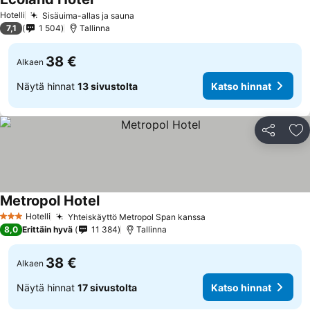
Hotelli
Sisäuima-allas ja sauna
7,1
1 504
Tallinna
38 €
Alkaen
Näytä hinnat
13 sivustolta
Katso hinnat
Jaa
Li
Metropol Hotel
Hotelli
Yhteiskäyttö Metropol Span kanssa
3 Tähtiluokitus
8,0
Erittäin hyvä
11 384
Tallinna
38 €
Alkaen
Näytä hinnat
17 sivustolta
Katso hinnat