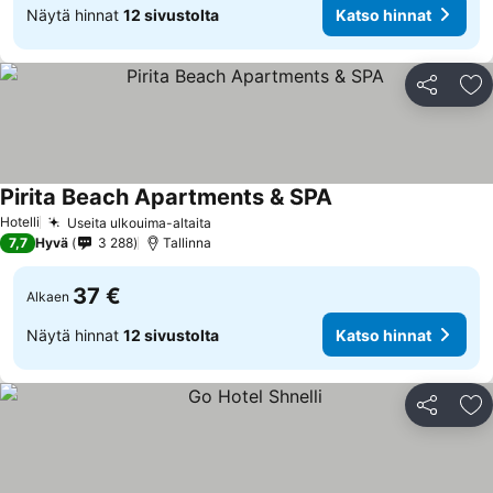
Näytä hinnat
12 sivustolta
Katso hinnat
Jaa
Li
Pirita Beach Apartments & SPA
Hotelli
Useita ulkouima-altaita
7,7
Hyvä
3 288
Tallinna
37 €
Alkaen
Näytä hinnat
12 sivustolta
Katso hinnat
Jaa
Li