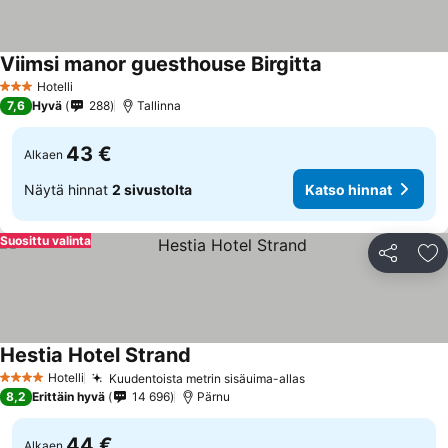
Viimsi manor guesthouse Birgitta
Hotelli
3 Tähtiluokitus
7,6
Hyvä
288
Tallinna
43 €
Alkaen
Näytä hinnat
2 sivustolta
Katso hinnat
Suosittu valinta
Jaa
Li
Hestia Hotel Strand
Hotelli
Kuudentoista metrin sisäuima-allas
4 Tähtiluokitus
8,2
Erittäin hyvä
14 696
Pärnu
44 €
Alkaen