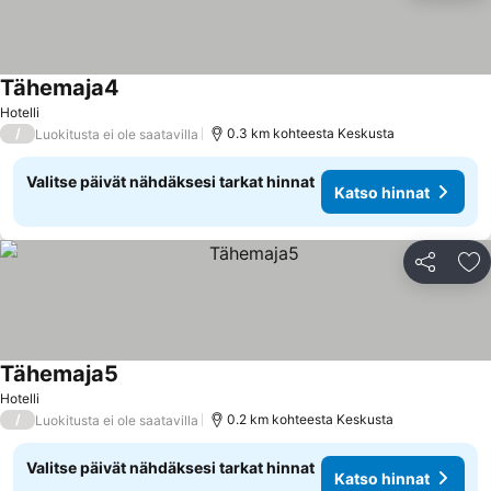
Tähemaja4
Hotelli
/
0.3 km kohteesta Keskusta
Luokitusta ei ole saatavilla
Valitse päivät nähdäksesi tarkat hinnat
Katso hinnat
Jaa
Li
Tähemaja5
Hotelli
/
0.2 km kohteesta Keskusta
Luokitusta ei ole saatavilla
Valitse päivät nähdäksesi tarkat hinnat
Katso hinnat