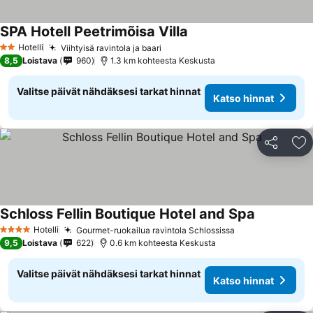
SPA Hotell Peetrimõisa Villa
Hotelli
Viihtyisä ravintola ja baari
2 Tähtiluokitus
8,5
Loistava
960
1.3 km kohteesta Keskusta
Valitse päivät nähdäksesi tarkat hinnat
Katso hinnat
Jaa
Li
Schloss Fellin Boutique Hotel and Spa
Hotelli
Gourmet-ruokailua ravintola Schlossissa
4 Tähtiluokitus
9,5
Loistava
622
0.6 km kohteesta Keskusta
Valitse päivät nähdäksesi tarkat hinnat
Katso hinnat