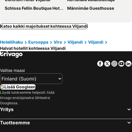
Schloss Fellin Boutique Hotel and Spa
Männimäe Guesthouse
Katso kaikki majoitukset kohteessa Viljandi
Hotellihaku
Eurooppa
Viro
Viljandi
Viljandi
Halvat hotellit kohteessa Viljandi
Facebook
Twitter
Insta
Yo
Valitse maasi
Lisää Googleen
Löydä tuloksemme helposti: lisää
trivago ensisijaiseksi lähteeksi
Googlessa.
Yritys
Tuotteemme