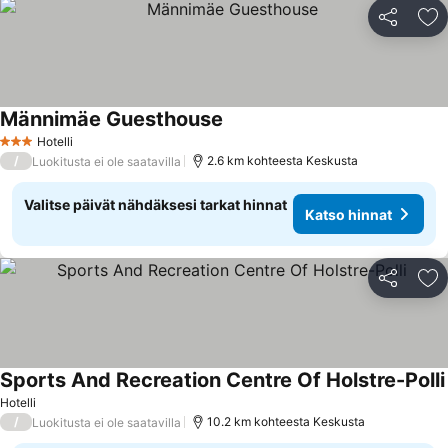
Jaa
Li
Männimäe Guesthouse
Hotelli
3 Tähtiluokitus
/
2.6 km kohteesta Keskusta
Luokitusta ei ole saatavilla
Valitse päivät nähdäksesi tarkat hinnat
Katso hinnat
Jaa
Li
Sports And Recreation Centre Of Holstre-Polli
Hotelli
/
10.2 km kohteesta Keskusta
Luokitusta ei ole saatavilla