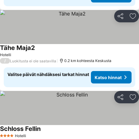
Jaa
Li
Tähe Maja2
Hotelli
/
0.2 km kohteesta Keskusta
Luokitusta ei ole saatavilla
Valitse päivät nähdäksesi tarkat hinnat
Katso hinnat
Jaa
Li
Schloss Fellin
Hotelli
4 Tähtiluokitus