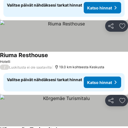
Valitse päivät nähdäksesi tarkat hinnat
Katso hinnat
Jaa
Li
Riuma Resthouse
Hotelli
/
19.0 km kohteesta Keskusta
Luokitusta ei ole saatavilla
Valitse päivät nähdäksesi tarkat hinnat
Katso hinnat
Jaa
Li