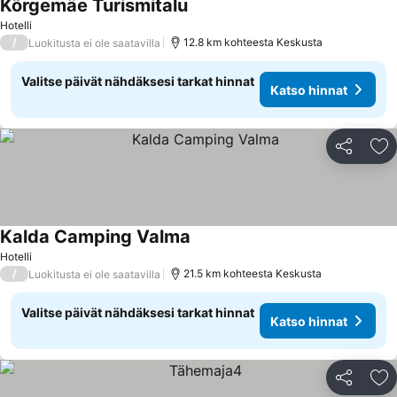
Kõrgemäe Turismitalu
Hotelli
/
12.8 km kohteesta Keskusta
Luokitusta ei ole saatavilla
Valitse päivät nähdäksesi tarkat hinnat
Katso hinnat
Jaa
Li
Kalda Camping Valma
Hotelli
/
21.5 km kohteesta Keskusta
Luokitusta ei ole saatavilla
Valitse päivät nähdäksesi tarkat hinnat
Katso hinnat
Jaa
Li