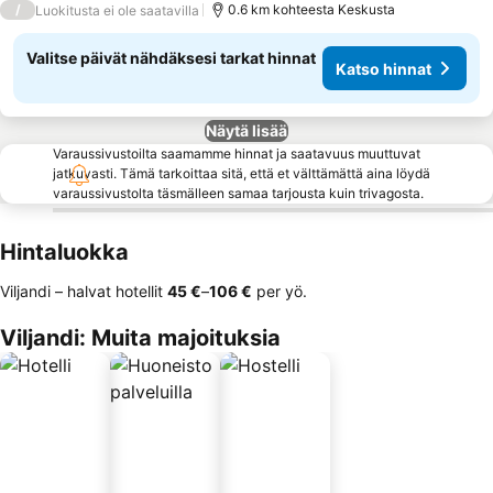
/
0.6 km kohteesta Keskusta
Luokitusta ei ole saatavilla
Valitse päivät nähdäksesi tarkat hinnat
Katso hinnat
Näytä lisää
Varaussivustoilta saamamme hinnat ja saatavuus muuttuvat
jatkuvasti. Tämä tarkoittaa sitä, että et välttämättä aina löydä
varaussivustolta täsmälleen samaa tarjousta kuin trivagosta.
Hintaluokka
Viljandi – halvat hotellit
‎45 €
–
‎106 €
per yö.
Viljandi: Muita majoituksia