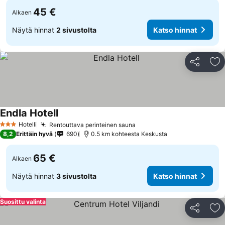
45 €
Alkaen
Näytä hinnat
2 sivustolta
Katso hinnat
Jaa
Li
Endla Hotell
Hotelli
Rentouttava perinteinen sauna
3 Tähtiluokitus
8,2
Erittäin hyvä
690
0.5 km kohteesta Keskusta
65 €
Alkaen
Näytä hinnat
3 sivustolta
Katso hinnat
Suosittu valinta
Jaa
Li