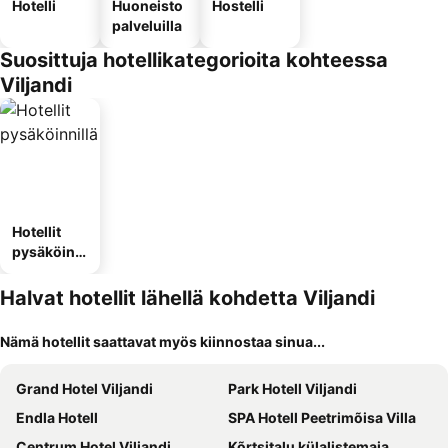
Hotelli
Huoneisto
Hostelli
palveluilla
Suosittuja hotellikategorioita kohteessa
Viljandi
Hotellit
pysäköinni
llä
Halvat hotellit lähellä kohdetta Viljandi
Nämä hotellit saattavat myös kiinnostaa sinua...
Grand Hotel Viljandi
Park Hotell Viljandi
Endla Hotell
SPA Hotell Peetrimõisa Villa
Centrum Hotel Viljandi
Kõrtsitalu külalistemaja