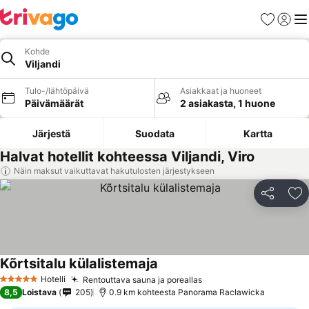
Suosikit
Kirjaud
Val
Kohde
Viljandi
Tulo-/lähtöpäivä
Asiakkaat ja huoneet
Päivämäärät
2 asiakasta, 1 huone
Järjestä
Suodata
Kartta
Halvat hotellit kohteessa Viljandi, Viro
Näin maksut vaikuttavat hakutulosten järjestykseen
Jaa
Li
Kõrtsitalu külalistemaja
Hotelli
Rentouttava sauna ja poreallas
5 Tähtiluokitus
8,5
Loistava
205
0.9 km kohteesta Panorama Racławicka