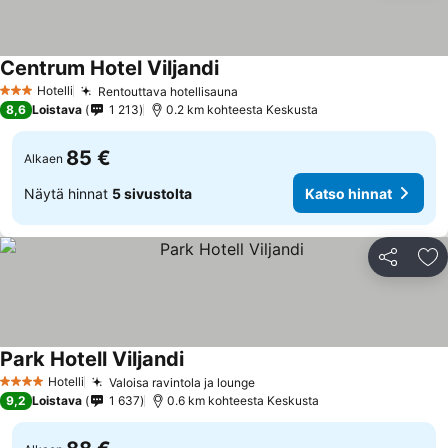
Centrum Hotel Viljandi
Hotelli
Rentouttava hotellisauna
3 Tähtiluokitus
8,6
Loistava
1 213
0.2 km kohteesta Keskusta
85 €
Alkaen
Näytä hinnat
5 sivustolta
Katso hinnat
Jaa
Li
Park Hotell Viljandi
Hotelli
Valoisa ravintola ja lounge
4 Tähtiluokitus
9,2
Loistava
1 637
0.6 km kohteesta Keskusta