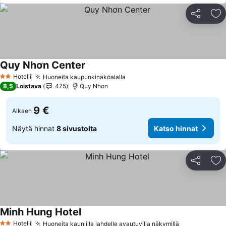
Jaa
Li
Quy Nhơn Center
Hotelli
Huoneita kaupunkinäköalalla
2 Tähtiluokitus
8,5
Loistava
475
Quy Nhon
9 €
Alkaen
Näytä hinnat
8 sivustolta
Katso hinnat
Jaa
Li
Minh Hung Hotel
Hotelli
Huoneita kauniilla lahdelle avautuvilla näkymillä