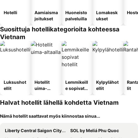
Hotelli
Aamiaisma
Huoneisto
Lomakesk
Hoste
joitukset
palveluilla
ukset
Suosittuja hotellikategorioita kohteessa
Vietnam
Luksushot
Hotellit
Lemmikeill
Kylpylähot
Rant
ellit
uima-
e sopivat
ellit
lit
altaalla
hotellit
Halvat hotellit lähellä kohdetta Vietnam
Nämä hotellit saattavat myös kiinnostaa sinua...
Liberty Central Saigon Citypoint Hotel
SOL by Meliá Phu Quoc