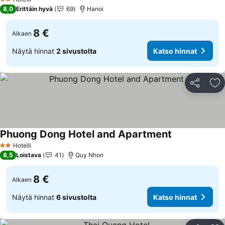
2 Tähtiluokitus
8,0
Erittäin hyvä
69
Hanoi
8 €
Alkaen
Näytä hinnat
2 sivustolta
Katso hinnat
Jaa
Li
Phuong Dong Hotel and Apartment
Hotelli
2 Tähtiluokitus
8,5
Loistava
41
Quy Nhon
8 €
Alkaen
Näytä hinnat
6 sivustolta
Katso hinnat