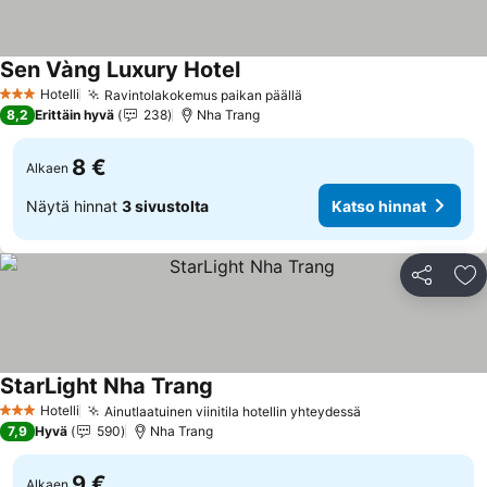
Sen Vàng Luxury Hotel
Hotelli
Ravintolakokemus paikan päällä
3 Tähtiluokitus
8,2
Erittäin hyvä
238
Nha Trang
8 €
Alkaen
Näytä hinnat
3 sivustolta
Katso hinnat
Jaa
Li
StarLight Nha Trang
Hotelli
Ainutlaatuinen viinitila hotellin yhteydessä
3 Tähtiluokitus
7,9
Hyvä
590
Nha Trang
9 €
Alkaen