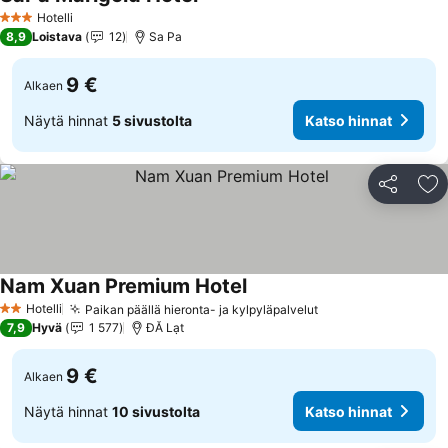
Hotelli
3 Tähtiluokitus
8,9
Loistava
12
Sa Pa
9 €
Alkaen
Näytä hinnat
5 sivustolta
Katso hinnat
Jaa
Li
Nam Xuan Premium Hotel
Hotelli
Paikan päällä hieronta- ja kylpyläpalvelut
2 Tähtiluokitus
7,9
Hyvä
1 577
ĐĂ Lạt
9 €
Alkaen
Näytä hinnat
10 sivustolta
Katso hinnat