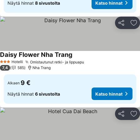
Näytä hinnat
8 sivustolta
Katso hinnat
Jaa
Li
Daisy Flower Nha Trang
Hotelli
Omistautunut retki- ja lippuapu
3 Tähtiluokitus
7,4
585
Nha Trang
9 €
Alkaen
Näytä hinnat
6 sivustolta
Katso hinnat
Jaa
Li