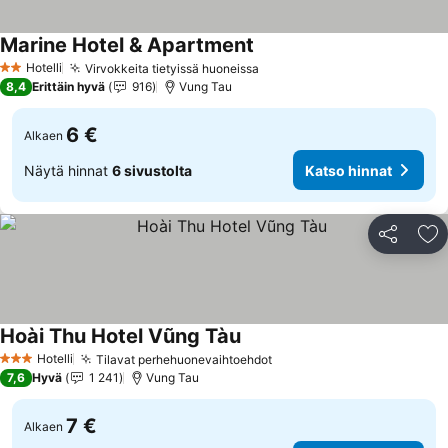
Marine Hotel & Apartment
Hotelli
Virvokkeita tietyissä huoneissa
2 Tähtiluokitus
8,4
Erittäin hyvä
916
Vung Tau
6 €
Alkaen
Näytä hinnat
6 sivustolta
Katso hinnat
Jaa
Li
Hoài Thu Hotel Vũng Tàu
Hotelli
Tilavat perhehuonevaihtoehdot
3 Tähtiluokitus
7,6
Hyvä
1 241
Vung Tau
7 €
Alkaen