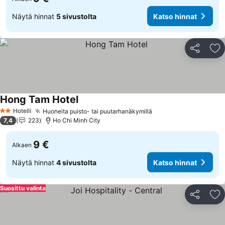
Näytä hinnat
5 sivustolta
Katso hinnat
Jaa
Li
Hong Tam Hotel
Hotelli
Huoneita puisto- tai puutarhanäkymillä
2 Tähtiluokitus
7,4
223
Ho Chi Minh City
9 €
Alkaen
Näytä hinnat
4 sivustolta
Katso hinnat
Suosittu valinta
Jaa
Li