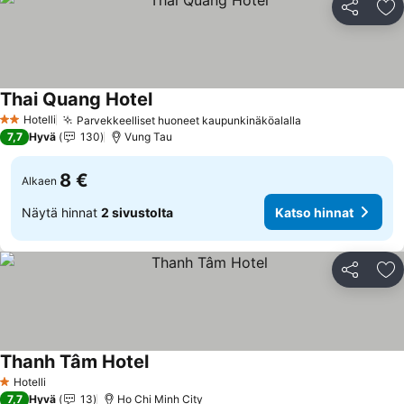
Jaa
Li
Thai Quang Hotel
Hotelli
Parvekkeelliset huoneet kaupunkinäköalalla
2 Tähtiluokitus
7,7
Hyvä
130
Vung Tau
8 €
Alkaen
Näytä hinnat
2 sivustolta
Katso hinnat
Jaa
Li
Thanh Tâm Hotel
Hotelli
1 Tähtiluokitus
7,7
Hyvä
13
Ho Chi Minh City