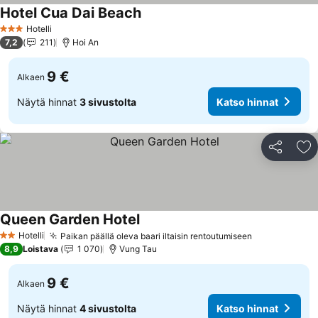
Hotel Cua Dai Beach
Hotelli
3 Tähtiluokitus
7,2
211
Hoi An
9 €
Alkaen
Näytä hinnat
3 sivustolta
Katso hinnat
Jaa
Li
Queen Garden Hotel
Hotelli
Paikan päällä oleva baari iltaisin rentoutumiseen
2 Tähtiluokitus
8,9
Loistava
1 070
Vung Tau
9 €
Alkaen
Näytä hinnat
4 sivustolta
Katso hinnat