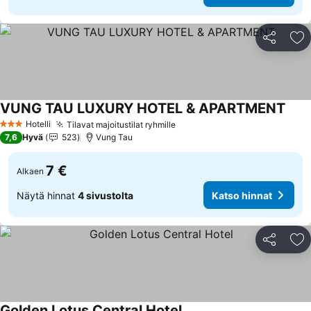
Jaa
Li
VUNG TAU LUXURY HOTEL & APARTMENT
Hotelli
Tilavat majoitustilat ryhmille
3 Tähtiluokitus
7,6
Hyvä
523
Vung Tau
7 €
Alkaen
Näytä hinnat
4 sivustolta
Katso hinnat
Jaa
Li
Golden Lotus Central Hotel