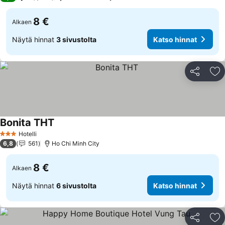
8 €
Alkaen
Näytä hinnat
3 sivustolta
Katso hinnat
Jaa
Li
Bonita THT
Hotelli
3 Tähtiluokitus
6,8
561
Ho Chi Minh City
8 €
Alkaen
Näytä hinnat
6 sivustolta
Katso hinnat
Jaa
Li