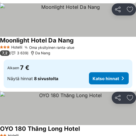
Jaa
Li
Moonlight Hotel Da Nang
Hotelli
Oma yksityinen ranta-alue
3 Tähtiluokitus
7,2
3 639
Da Nang
7 €
Alkaen
Näytä hinnat
8 sivustolta
Katso hinnat
Jaa
Li
OYO 180 Thăng Long Hotel
Hotelli