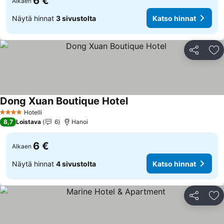
6 €
Alkaen
Näytä hinnat
3 sivustolta
Katso hinnat
Jaa
Li
Dong Xuan Boutique Hotel
Hotelli
4 Tähtiluokitus
8,7
Loistava
6
Hanoi
6 €
Alkaen
Näytä hinnat
4 sivustolta
Katso hinnat
Jaa
Li