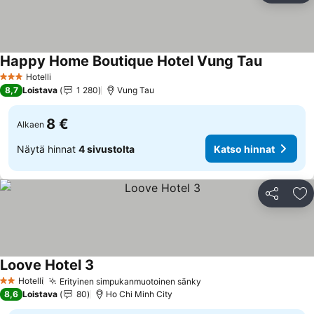
Happy Home Boutique Hotel Vung Tau
Hotelli
3 Tähtiluokitus
8,7
Loistava
1 280
Vung Tau
8 €
Alkaen
Näytä hinnat
4 sivustolta
Katso hinnat
Jaa
Li
Loove Hotel 3
Hotelli
Erityinen simpukanmuotoinen sänky
2 Tähtiluokitus
8,6
Loistava
80
Ho Chi Minh City