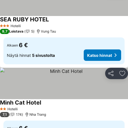
SEA RUBY HOTEL
Hotelli
3 Tähtiluokitus
9,7
Loistava
5
Vung Tau
6 €
Alkaen
Näytä hinnat
5 sivustolta
Katso hinnat
Jaa
Li
Minh Cat Hotel
Hotelli
2 Tähtiluokitus
7,1
174
Nha Trang