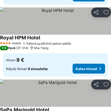
Jaa
Li
Royal HPM Hotel
Hotelli
Kätevä pysäköinti paikan päällä
4 Tähtiluokitus
7,5
Hyvä
514
Nha Trang
9 €
Alkaen
Näytä hinnat
9 sivustolta
Katso hinnat
Jaa
Li
SaPa Marigold Hotel