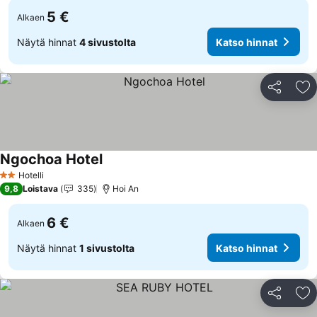
5 €
Alkaen
Näytä hinnat
4 sivustolta
Katso hinnat
Jaa
Li
Ngochoa Hotel
Hotelli
2 Tähtiluokitus
9,8
Loistava
335
Hoi An
6 €
Alkaen
Näytä hinnat
1 sivustolta
Katso hinnat
Jaa
Li