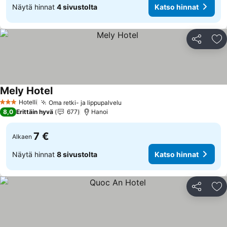
Näytä hinnat
4 sivustolta
Katso hinnat
Jaa
Li
Mely Hotel
Hotelli
Oma retki- ja lippupalvelu
3 Tähtiluokitus
8,0
Erittäin hyvä
677
Hanoi
7 €
Alkaen
Näytä hinnat
8 sivustolta
Katso hinnat
Jaa
Li