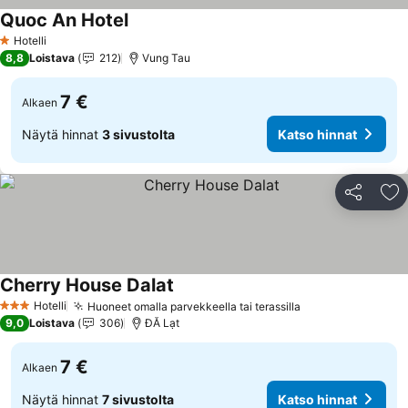
Quoc An Hotel
Hotelli
1 Tähtiluokitus
8,8
Loistava
212
Vung Tau
7 €
Alkaen
Näytä hinnat
3 sivustolta
Katso hinnat
Jaa
Li
Cherry House Dalat
Hotelli
Huoneet omalla parvekkeella tai terassilla
3 Tähtiluokitus
9,0
Loistava
306
ĐĂ Lạt
7 €
Alkaen
Näytä hinnat
7 sivustolta
Katso hinnat