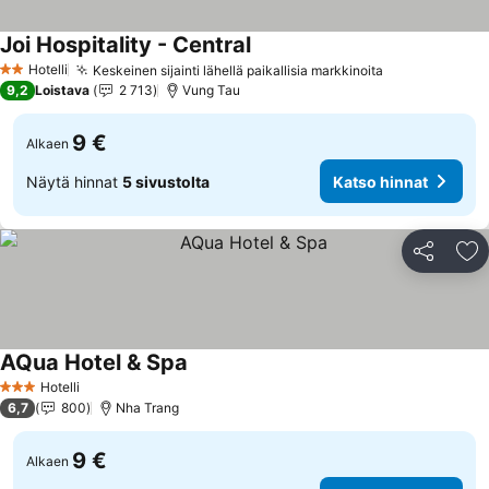
Joi Hospitality - Central
Hotelli
Keskeinen sijainti lähellä paikallisia markkinoita
2 Tähtiluokitus
9,2
Loistava
2 713
Vung Tau
9 €
Alkaen
Näytä hinnat
5 sivustolta
Katso hinnat
Jaa
Li
AQua Hotel & Spa
Hotelli
3 Tähtiluokitus
6,7
800
Nha Trang
9 €
Alkaen