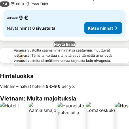
2 Tähtiluokitus
7,4
600
Phan Thiết
9 €
Alkaen
Näytä hinnat
6 sivustolta
Katso hinnat
Näytä lisää
Varaussivustoilta saamamme hinnat ja saatavuus muuttuvat
jatkuvasti. Tämä tarkoittaa sitä, että et välttämättä aina löydä
varaussivustolta täsmälleen samaa tarjousta kuin trivagosta.
Hintaluokka
Vietnam – halvat hotellit
‎5 €
–
‎9 €
per yö.
Vietnam: Muita majoituksia