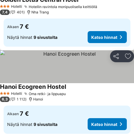
Hotelli
Hotellin ravintola monipuolisella keittiöllä
3 Tähtiluokitus
7,4
401
Nha Trang
7 €
Alkaen
Näytä hinnat
9 sivustolta
Katso hinnat
Jaa
Li
Hanoi Ecogreen Hostel
Hotelli
Oma retki- ja lippuapu
3 Tähtiluokitus
6,3
1 112
Hanoi
7 €
Alkaen
Näytä hinnat
9 sivustolta
Katso hinnat