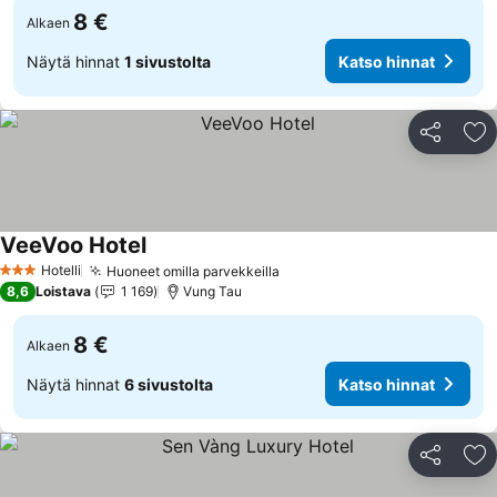
8 €
Alkaen
Näytä hinnat
1 sivustolta
Katso hinnat
Jaa
Li
VeeVoo Hotel
Hotelli
Huoneet omilla parvekkeilla
3 Tähtiluokitus
8,6
Loistava
1 169
Vung Tau
8 €
Alkaen
Näytä hinnat
6 sivustolta
Katso hinnat
Jaa
Li