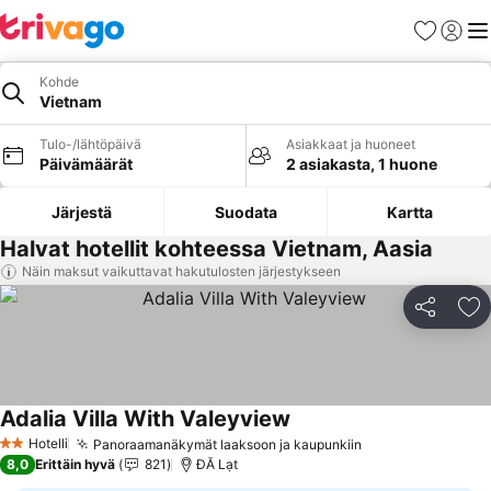
Suosikit
Kirjaud
Val
Kohde
Vietnam
Tulo-/lähtöpäivä
Asiakkaat ja huoneet
Päivämäärät
2 asiakasta, 1 huone
Järjestä
Suodata
Kartta
Halvat hotellit kohteessa Vietnam, Aasia
Näin maksut vaikuttavat hakutulosten järjestykseen
Jaa
Li
Adalia Villa With Valeyview
Hotelli
Panoraamanäkymät laaksoon ja kaupunkiin
2 Tähtiluokitus
8,0
Erittäin hyvä
821
ĐĂ Lạt