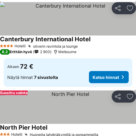
Jaa
Li
Canterbury International Hotel
Hotelli
oliverin ravintola ja lounge
4 Tähtiluokitus
8,2
Erittäin hyvä
2 900
Melbourne
72 €
Alkaen
Näytä hinnat
7 sivustolta
Katso hinnat
Suosittu valinta
Jaa
Li
North Pier Hotel
Hotelli
Huoneita lahdinäkymillä ja poreammeilla