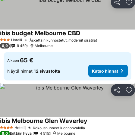
Jaa
Li
ibis budget Melbourne CBD
Hotelli
Äskettäin kunnostetut, modernit sisätilat
3 Tähtiluokitus
6,9
9 459
Melbourne
65 €
Alkaen
Näytä hinnat
12 sivustolta
Katso hinnat
Jaa
Li
ibis Melbourne Glen Waverley
Hotelli
Kokoushuoneet luonnonvalolla
4 Tähtiluokitus
8,0
Erittäin hyvä
4 515
Melbourne