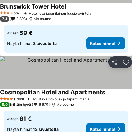
Brunswick Tower Hotel
Hotelli
Hotellissa japanilainen fuusioravintola
3 Tähtiluokitus
7,4
2 898
Melbourne
59 €
Alkaen
Näytä hinnat
8 sivustolta
Katso hinnat
Jaa
Li
Cosmopolitan Hotel and Apartments
Hotelli
Joustava kokous- ja tapahtumatila
4 Tähtiluokitus
8,0
Erittäin hyvä
6 670
Melbourne
61 €
Alkaen
Näytä hinnat
12 sivustolta
Katso hinnat