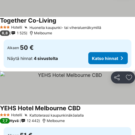
Together Co-Living
Hotelli
Huoneita kaupunki- tai viheraluenäkymillä
3 Tähtiluokitus
6,8
1 525
Melbourne
50 €
Alkaen
Näytä hinnat
4 sivustolta
Katso hinnat
Jaa
Li
YEHS Hotel Melbourne CBD
Hotelli
Kattoterassi kaupunkinäköalalla
3 Tähtiluokitus
7,7
Hyvä
12 442
Melbourne