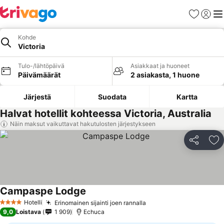
Suosikit
Kirjaud
Val
Kohde
Victoria
Tulo-/lähtöpäivä
Asiakkaat ja huoneet
Päivämäärät
2 asiakasta, 1 huone
Järjestä
Suodata
Kartta
Halvat hotellit kohteessa Victoria, Australia
Näin maksut vaikuttavat hakutulosten järjestykseen
Jaa
Li
Campaspe Lodge
Hotelli
Erinomainen sijainti joen rannalla
4 Tähtiluokitus
9,0
Loistava
1 909
Echuca