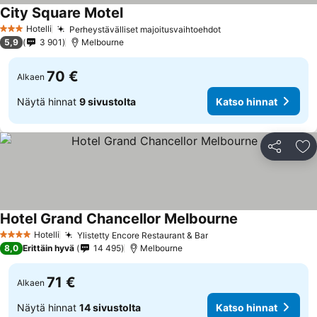
City Square Motel
Hotelli
Perheystävälliset majoitusvaihtoehdot
3 Tähtiluokitus
5,9
3 901
Melbourne
70 €
Alkaen
Näytä hinnat
9 sivustolta
Katso hinnat
Jaa
Li
Hotel Grand Chancellor Melbourne
Hotelli
Ylistetty Encore Restaurant & Bar
4 Tähtiluokitus
8,0
Erittäin hyvä
14 495
Melbourne
71 €
Alkaen
Näytä hinnat
14 sivustolta
Katso hinnat