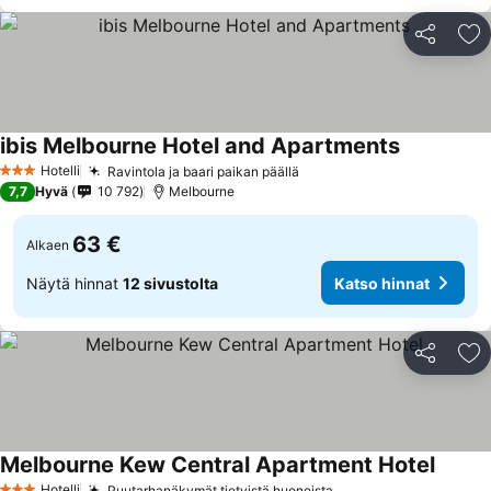
Jaa
Li
ibis Melbourne Hotel and Apartments
Hotelli
Ravintola ja baari paikan päällä
3 Tähtiluokitus
7,7
Hyvä
10 792
Melbourne
63 €
Alkaen
Näytä hinnat
12 sivustolta
Katso hinnat
Jaa
Li
Melbourne Kew Central Apartment Hotel
Hotelli
Puutarhanäkymät tietyistä huoneista