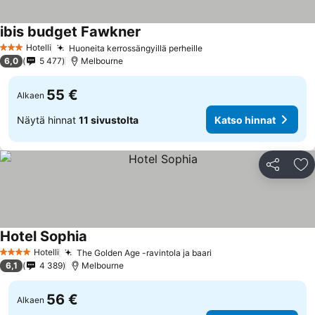
ibis budget Fawkner
Hotelli
Huoneita kerrossängyillä perheille
3 Tähtiluokitus
6,0
5 477
Melbourne
55 €
Alkaen
Näytä hinnat
11 sivustolta
Katso hinnat
Jaa
Li
Hotel Sophia
Hotelli
The Golden Age -ravintola ja baari
4 Tähtiluokitus
6,1
4 389
Melbourne
56 €
Alkaen