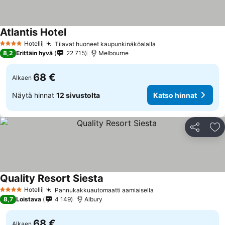
Atlantis Hotel
Hotelli
Tilavat huoneet kaupunkinäköalalla
4 Tähtiluokitus
8,2
Erittäin hyvä
22 715
Melbourne
68 €
Alkaen
Näytä hinnat
12 sivustolta
Katso hinnat
Jaa
Li
Quality Resort Siesta
Hotelli
Pannukakkuautomaatti aamiaisella
4 Tähtiluokitus
8,7
Loistava
4 149
Albury
68 €
Alkaen