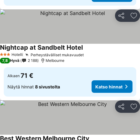
Jaa
Li
Nightcap at Sandbelt Hotel
Hotelli
Perheystävälliset mukavuudet
3 Tähtiluokitus
7,8
Hyvä
2 188
Melbourne
71 €
Alkaen
Näytä hinnat
8 sivustolta
Katso hinnat
Jaa
Li
Best Western Melbourne City