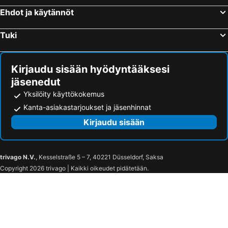
Vibe Hotel Melbourne
ibis Melbourne Hotel and Apartments
Ehdot ja käytännöt
Peppers Southern Cross Melbourne
Quay West Suites Melbourne
Tuki
DoubleTree by Hilton Hotel Melbourne - Flinders Street
Apollo Dream Suites
Mantra Lorne
Holiday Inn Melbourne Airport By Ihg
Kirjaudu sisään hyödyntääksesi
Mercure Welcome Melbourne
ibis Styles Melbourne Airport
jäsenedut
ibis budget Melbourne CBD
Brady Hotels Central Melbourne
Yksilöity käyttökokemus
Hotel Indigo Melbourne On Flinders By Ihg
Canterbury International Hotel
Kanta-asiakastarjoukset ja jäsenhinnat
Treasury on Collins
Crown Promenade Melbourne
Kirjaudu sisään
PARKROYAL Melbourne Airport
Formule 1 Melbourne Airport
ibis budget Melbourne Airport
Novotel Melbourne Airport
trivago N.V.
, Kesselstraße 5 – 7, 40221 Düsseldorf, Saksa
Best Western Melbourne Airport
Quality Hotel Melbourne Airport
Copyright 2026 trivago | Kaikki oikeudet pidätetään.
Fox on the Run - Motel Kilmore
Quest Watergardens
ibis budget Fawkner
Hyatt Place Melbourne Essendon Fields
Best Western Mill Park Motel
Reservoir 短租
Royal Hotel by Nightcap Social
Adina Pentridge Melbourne