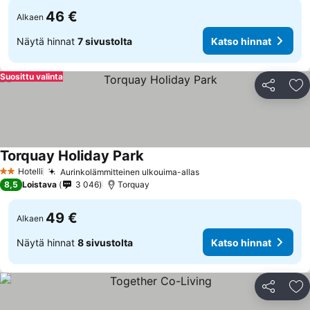
46 €
Alkaen
Näytä hinnat
7 sivustolta
Katso hinnat
Suosittu valinta
Jaa
Li
Torquay Holiday Park
Hotelli
Aurinkolämmitteinen ulkouima-allas
2 Tähtiluokitus
8,5
Loistava
3 046
Torquay
49 €
Alkaen
Näytä hinnat
8 sivustolta
Katso hinnat
Jaa
Li