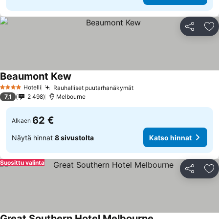
Jaa
Li
Beaumont Kew
Hotelli
Rauhalliset puutarhanäkymät
4 Tähtiluokitus
7,1
2 498
Melbourne
62 €
Alkaen
Näytä hinnat
8 sivustolta
Katso hinnat
Suosittu valinta
Jaa
Li
Great Southern Hotel Melbourne