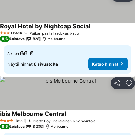
Royal Hotel by Nightcap Social
Hotelli
Paikan päällä laadukas bistro
3 Tähtiluokitus
8,6
Loistava
828
Melbourne
66 €
Alkaen
Näytä hinnat
8 sivustolta
Katso hinnat
Jaa
Li
ibis Melbourne Central
Hotelli
Pretty Boy -italialainen pihviravintola
4 Tähtiluokitus
8,5
Loistava
8 289
Melbourne