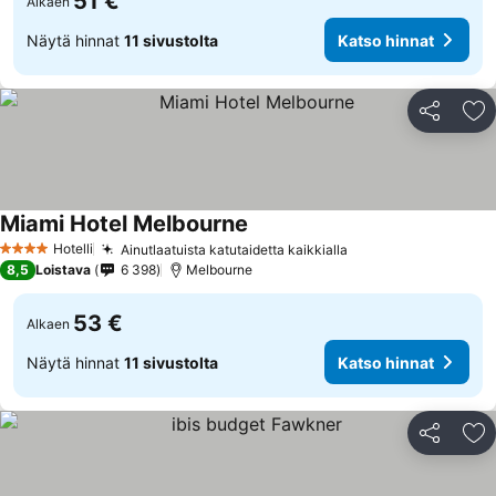
51 €
Alkaen
Näytä hinnat
11 sivustolta
Katso hinnat
Jaa
Li
Miami Hotel Melbourne
Hotelli
Ainutlaatuista katutaidetta kaikkialla
4 Tähtiluokitus
8,5
Loistava
6 398
Melbourne
53 €
Alkaen
Näytä hinnat
11 sivustolta
Katso hinnat
Jaa
Li