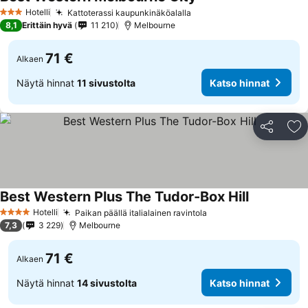
Hotelli
Kattoterassi kaupunkinäköalalla
3 Tähtiluokitus
8,1
Erittäin hyvä
11 210
Melbourne
71 €
Alkaen
Näytä hinnat
11 sivustolta
Katso hinnat
Jaa
Li
Best Western Plus The Tudor-Box Hill
Hotelli
Paikan päällä italialainen ravintola
4 Tähtiluokitus
7,3
3 229
Melbourne
71 €
Alkaen
Näytä hinnat
14 sivustolta
Katso hinnat