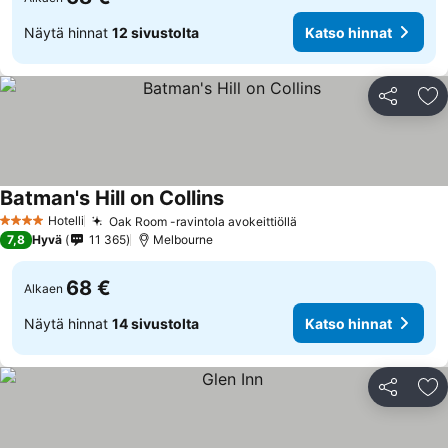
Näytä hinnat
12 sivustolta
Katso hinnat
Jaa
Li
Batman's Hill on Collins
Hotelli
Oak Room -ravintola avokeittiöllä
4 Tähtiluokitus
7,8
Hyvä
11 365
Melbourne
68 €
Alkaen
Näytä hinnat
14 sivustolta
Katso hinnat
Jaa
Li