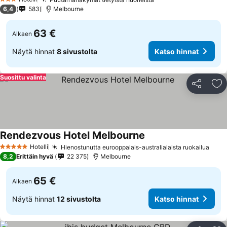
3 Tähtiluokitus
6,4
583
Melbourne
63 €
Alkaen
Näytä hinnat
8 sivustolta
Katso hinnat
Suosittu valinta
Jaa
Li
Rendezvous Hotel Melbourne
Hotelli
Hienostunutta eurooppalais-australialaista ruokailua
5 Tähtiluokitus
8,2
Erittäin hyvä
22 375
Melbourne
65 €
Alkaen
Näytä hinnat
12 sivustolta
Katso hinnat