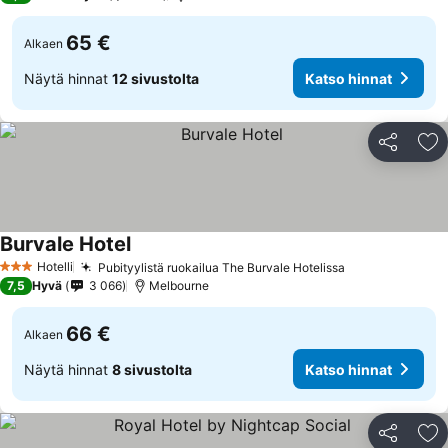
65 €
Alkaen
Näytä hinnat
12 sivustolta
Katso hinnat
Jaa
Li
Burvale Hotel
Hotelli
Pubityylistä ruokailua The Burvale Hotelissa
3 Tähtiluokitus
7,5
Hyvä
3 066
Melbourne
66 €
Alkaen
Näytä hinnat
8 sivustolta
Katso hinnat
Jaa
Li