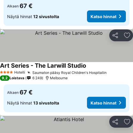
67 €
Alkaen
Näytä hinnat
12 sivustolta
Katso hinnat
Jaa
Li
Art Series - The Larwill Studio
Hotelli
Saumaton pääsy Royal Children's Hospitaliin
4 Tähtiluokitus
9,2
Loistava
6 249
Melbourne
67 €
Alkaen
Näytä hinnat
13 sivustolta
Katso hinnat
Jaa
Li