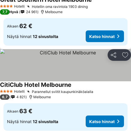
Hotelli
Hotellin oma ravintola 1903 dining
4 Tähtiluokitus
7,7
Hyvä
24 961
Melbourne
62 €
Alkaen
Näytä hinnat
12 sivustolta
Katso hinnat
Jaa
Li
CitiClub Hotel Melbourne
Hotelli
Parannellut sviitit kaupunkinäköalalla
4 Tähtiluokitus
6,7
4 821
Melbourne
63 €
Alkaen
Näytä hinnat
12 sivustolta
Katso hinnat