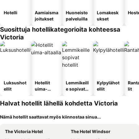
Hotelli
Aamiaisma
Huoneisto
Lomakesk
Hoste
joitukset
palveluilla
ukset
Suosittuja hotellikategorioita kohteessa
Victoria
Luksushot
Hotellit
Lemmikeill
Kylpylähot
Rant
ellit
uima-
e sopivat
ellit
lit
altaalla
hotellit
Halvat hotellit lähellä kohdetta Victoria
Nämä hotellit saattavat myös kiinnostaa sinua...
The Victoria Hotel
The Hotel Windsor