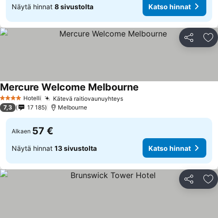
Näytä hinnat
8 sivustolta
Katso hinnat
Jaa
Li
Mercure Welcome Melbourne
Hotelli
Kätevä raitiovaunuyhteys
4 Tähtiluokitus
7,3
17 185
Melbourne
57 €
Alkaen
Näytä hinnat
13 sivustolta
Katso hinnat
Jaa
Li