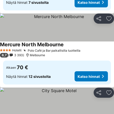
Näytä hinnat
7 sivustolta
Katso hinnat
Jaa
Li
Mercure North Melbourne
Hotelli
Polo Café ja Bar paikallisilla tuotteilla
4 Tähtiluokitus
6,7
3 393
Melbourne
70 €
Alkaen
Näytä hinnat
12 sivustolta
Katso hinnat
Jaa
Li