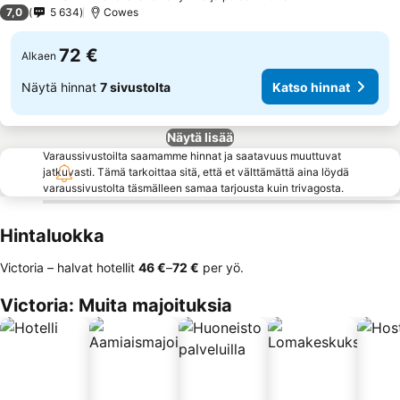
3 Tähtiluokitus
7,0
5 634
Cowes
72 €
Alkaen
Näytä hinnat
7 sivustolta
Katso hinnat
Näytä lisää
Varaussivustoilta saamamme hinnat ja saatavuus muuttuvat
jatkuvasti. Tämä tarkoittaa sitä, että et välttämättä aina löydä
varaussivustolta täsmälleen samaa tarjousta kuin trivagosta.
Hintaluokka
Victoria – halvat hotellit
‎46 €
–
‎72 €
per yö.
Victoria: Muita majoituksia