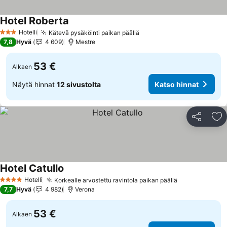
Hotel Roberta
Katso hinnat
Hotelli
Kätevä pysäköinti paikan päällä
Katso hinnat
3 Tähtiluokitus
7,8
Hyvä
4 609
Mestre
53 €
Alkaen
Näytä hinnat
12 sivustolta
Katso hinnat
Jaa
Li
Hotel Catullo
Katso hinnat
Hotelli
Korkealle arvostettu ravintola paikan päällä
Katso hinnat
4 Tähtiluokitus
7,7
Hyvä
4 982
Verona
53 €
Alkaen