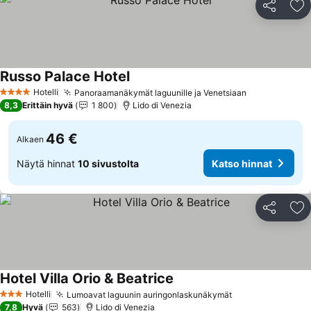
Jaa
Li
Russo Palace Hotel
Katso hinnat
Hotelli
Panoraamanäkymät laguunille ja Venetsiaan
Katso hinnat
4 Tähtiluokitus
8,3
Erittäin hyvä
1 800
Lido di Venezia
46 €
Alkaen
Näytä hinnat
10 sivustolta
Katso hinnat
Jaa
Li
Hotel Villa Orio & Beatrice
Katso hinnat
Hotelli
Lumoavat laguunin auringonlaskunäkymät
Katso hinnat
3 Tähtiluokitus
7,8
Hyvä
563
Lido di Venezia