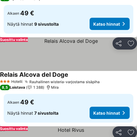
49 €
Alkaen
Näytä hinnat
9 sivustolta
Katso hinnat
Suosittu valinta
Jaa
Li
Relais Alcova del Doge
Katso hinnat
Hotelli
Rauhallinen wisteria-varjostama sisäpiha
Katso hinnat
3 Tähtiluokitus
8,5
Loistava
1 388
Mira
49 €
Alkaen
Näytä hinnat
7 sivustolta
Katso hinnat
Suosittu valinta
Jaa
Li