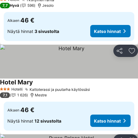
Katso hinnat
2 Tähtiluokitus
7,7
Hyvä
596
Jesolo
46 €
Alkaen
Näytä hinnat
3 sivustolta
Katso hinnat
Jaa
Li
Hotel Mary
Katso hinnat
Hotelli
Kattoterassi ja puutarha käytössäsi
Katso hinnat
3 Tähtiluokitus
7,1
1 626
Mestre
46 €
Alkaen
Näytä hinnat
12 sivustolta
Katso hinnat