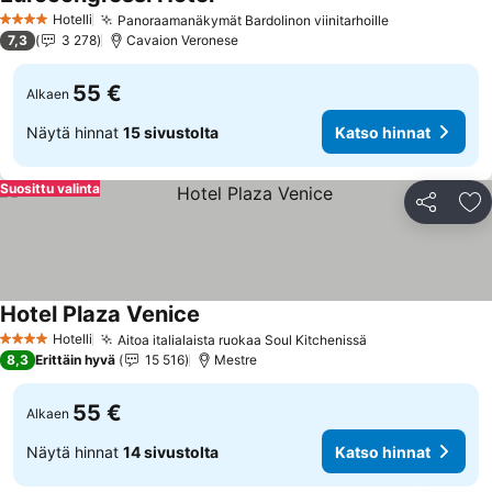
Katso hinnat
Hotelli
Panoraamanäkymät Bardolinon viinitarhoille
Katso hinnat
4 Tähtiluokitus
7,3
3 278
Cavaion Veronese
55 €
Alkaen
Näytä hinnat
15 sivustolta
Katso hinnat
Suosittu valinta
Jaa
Li
Hotel Plaza Venice
Katso hinnat
Hotelli
Aitoa italialaista ruokaa Soul Kitchenissä
Katso hinnat
4 Tähtiluokitus
8,3
Erittäin hyvä
15 516
Mestre
55 €
Alkaen
Näytä hinnat
14 sivustolta
Katso hinnat