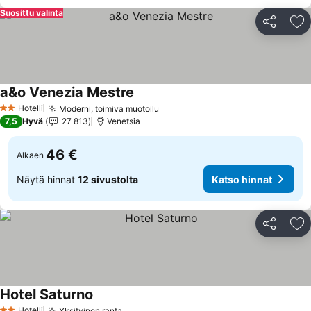
Suosittu valinta
Jaa
Li
a&o Venezia Mestre
Katso hinnat
Hotelli
Moderni, toimiva muotoilu
Katso hinnat
2 Tähtiluokitus
7,5
Hyvä
27 813
Venetsia
46 €
Alkaen
Näytä hinnat
12 sivustolta
Katso hinnat
Jaa
Li
Hotel Saturno
Katso hinnat
Hotelli
Yksityinen ranta