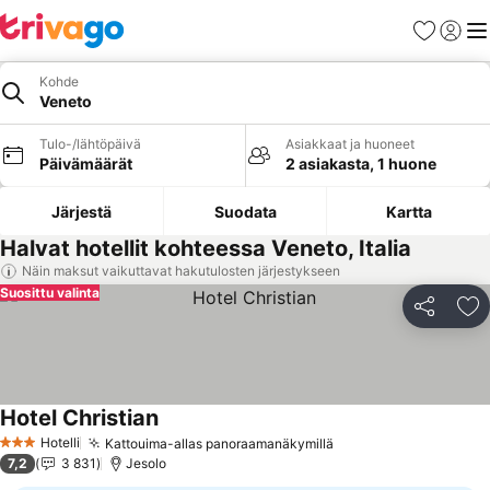
Suosikit
Kirjaud
Val
Kohde
Veneto
Tulo-/lähtöpäivä
Asiakkaat ja huoneet
Päivämäärät
2 asiakasta, 1 huone
Järjestä
Suodata
Kartta
Halvat hotellit kohteessa Veneto, Italia
Näin maksut vaikuttavat hakutulosten järjestykseen
Suosittu valinta
Jaa
Li
Hotel Christian
Katso hinnat
Hotelli
Kattouima-allas panoraamanäkymillä
Katso hinnat
3 Tähtiluokitus
7,2
3 831
Jesolo