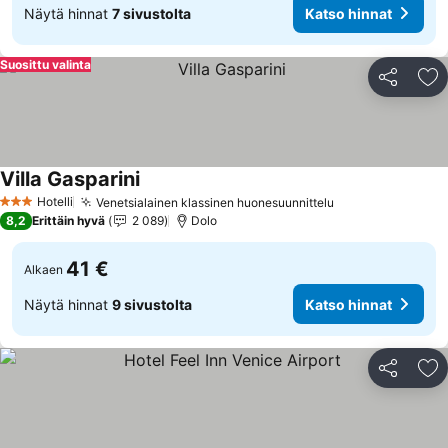
Näytä hinnat
7 sivustolta
Katso hinnat
Suosittu valinta
Jaa
Li
Villa Gasparini
Katso hinnat
Hotelli
Venetsialainen klassinen huonesuunnittelu
Katso hinnat
3 Tähtiluokitus
8,2
Erittäin hyvä
2 089
Dolo
41 €
Alkaen
Näytä hinnat
9 sivustolta
Katso hinnat
Jaa
Li