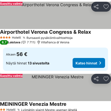
Suosittu valinta
Jaa
Li
Airporthotel Verona Congress & Relax
Katso hinn
Hotelli
Runsaasti pysäköintivaihtoehtoja
Katso hinnat
4 Tähtiluokitus
8,7
Loistava
7 711
Villafranca di Verona
56 €
Alkaen
Näytä hinnat
13 sivustolta
Katso hinnat
Suosittu valinta
Jaa
Li
MEININGER Venezia Mestre
Katso hinnat
Hotelli
Lyömätön sijainti Mestre-aseman lähellä
Katso hinnat