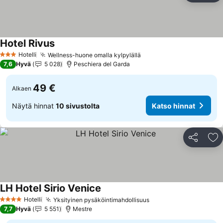
Hotel Rivus
Katso hinnat
Hotelli
Wellness-huone omalla kylpylällä
Katso hinnat
3 Tähtiluokitus
7,6
Hyvä
5 028
Peschiera del Garda
49 €
Alkaen
Näytä hinnat
10 sivustolta
Katso hinnat
Jaa
Li
LH Hotel Sirio Venice
Katso hinnat
Hotelli
Yksityinen pysäköintimahdollisuus
Katso hinnat
4 Tähtiluokitus
7,7
Hyvä
5 551
Mestre