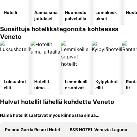
Hotelli
Aamiaisma
Huoneisto
Lomakesk
Hoste
joitukset
palveluilla
ukset
Suosittuja hotellikategorioita kohteessa
Veneto
Luksushot
Hotellit
Lemmikeill
Kylpylähot
Rant
ellit
uima-
e sopivat
ellit
lit
altaalla
hotellit
Halvat hotellit lähellä kohdetta Veneto
Nämä hotellit saattavat myös kiinnostaa sinua...
Poiano Garda Resort Hotel
B&B HOTEL Venezia Laguna