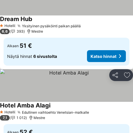
Dream Hub
Katso hinnat
Hotelli
Yksityinen pysäköinti paikan päällä
Katso hinnat
1 Tähtiluokitus
6,6
393
Mestre
51 €
Alkaen
Näytä hinnat
6 sivustolta
Katso hinnat
Jaa
Li
Hotel Amba Alagi
Katso hinnat
Hotelli
Edullinen vaihtoehto Venetsian-matkalle
Katso hinnat
1 Tähtiluokitus
7,1
1 012
Mestre
52 €
Alkaen