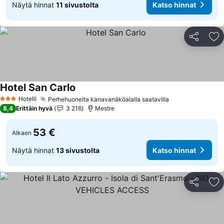
Näytä hinnat
11 sivustolta
Katso hinnat
Jaa
Li
Hotel San Carlo
Katso hinnat
Hotelli
Perhehuoneita kanavanäköalalla saatavilla
Katso hinnat
3 Tähtiluokitus
8,4
Erittäin hyvä
3 216
Mestre
53 €
Alkaen
Näytä hinnat
13 sivustolta
Katso hinnat
Jaa
Li