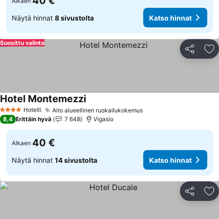
40 €
Alkaen
Näytä hinnat
8 sivustolta
Katso hinnat
Suosittu valinta
Jaa
Li
Hotel Montemezzi
Katso hinnat
Hotelli
Aito alueellinen ruokailukokemus
Katso hinnat
4 Tähtiluokitus
8,4
Erittäin hyvä
7 648
Vigasio
40 €
Alkaen
Näytä hinnat
14 sivustolta
Katso hinnat
Jaa
Li