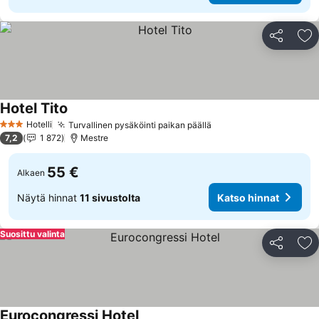
Jaa
Li
Hotel Tito
Katso hinnat
Hotelli
Turvallinen pysäköinti paikan päällä
Katso hinnat
3 Tähtiluokitus
7,2
1 872
Mestre
55 €
Alkaen
Näytä hinnat
11 sivustolta
Katso hinnat
Suosittu valinta
Jaa
Li
Eurocongressi Hotel