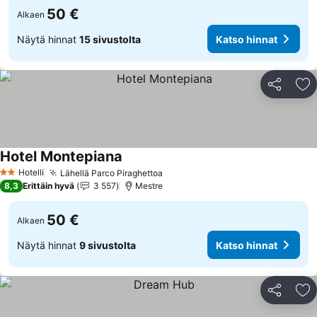
50 €
Alkaen
Näytä hinnat
15 sivustolta
Katso hinnat
Jaa
Li
Hotel Montepiana
Katso hinnat
Hotelli
Lähellä Parco Piraghettoa
Katso hinnat
2 Tähtiluokitus
8,3
Erittäin hyvä
3 557
Mestre
50 €
Alkaen
Näytä hinnat
9 sivustolta
Katso hinnat
Jaa
Li