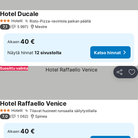
Hotel Ducale
Katso hinnat
Hotelli
Risto-Pizza-ravintola paikan päällä
Katso hinnat
3 Tähtiluokitus
7,1
5 997
Mestre
40 €
Alkaen
Näytä hinnat
12 sivustolta
Katso hinnat
Suosittu valinta
Jaa
Li
Hotel Raffaello Venice
Katso hinnat
Hotelli
Tilavat huoneet runsaalla säilytystilalla
Katso hinnat
3 Tähtiluokitus
7,0
1 062
Spinea
40 €
Alkaen