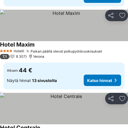
Jaa
Li
Hotel Maxim
Katso hinnat
Hotelli
Paikan päällä olevat polkupyörävuokraukset
Katso hinna
4 Tähtiluokitus
7,1
8 307
Verona
44 €
Alkaen
Näytä hinnat
13 sivustolta
Katso hinnat
Jaa
Li
Hotel Centrale