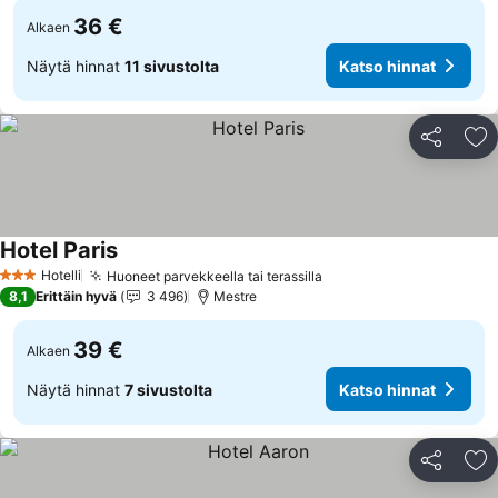
36 €
Alkaen
Näytä hinnat
11 sivustolta
Katso hinnat
Jaa
Li
Hotel Paris
Katso hinnat
Hotelli
Huoneet parvekkeella tai terassilla
Katso hinnat
3 Tähtiluokitus
8,1
Erittäin hyvä
3 496
Mestre
39 €
Alkaen
Näytä hinnat
7 sivustolta
Katso hinnat
Jaa
Li