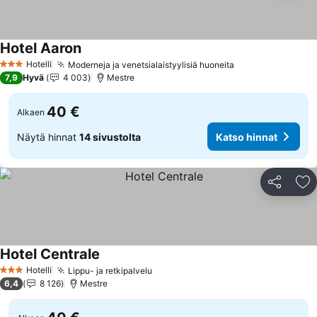
Hotel Aaron
Katso hinnat
Hotelli
Moderneja ja venetsialaistyylisiä huoneita
Katso hinnat
3 Tähtiluokitus
7,9
Hyvä
4 003
Mestre
40 €
Alkaen
Näytä hinnat
14 sivustolta
Katso hinnat
Jaa
Li
Hotel Centrale
Katso hinnat
Hotelli
Lippu- ja retkipalvelu
Katso hinnat
3 Tähtiluokitus
6,4
8 126
Mestre