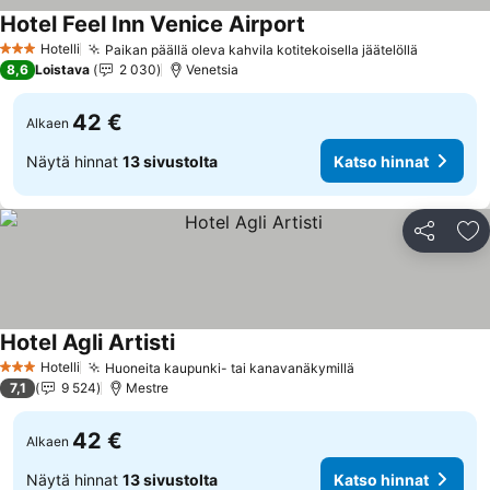
Hotel Feel Inn Venice Airport
Katso hinnat
Hotelli
Paikan päällä oleva kahvila kotitekoisella jäätelöllä
Katso hi
3 Tähtiluokitus
8,6
Loistava
2 030
Venetsia
42 €
Alkaen
Näytä hinnat
13 sivustolta
Katso hinnat
Jaa
Li
Hotel Agli Artisti
Katso hinnat
Hotelli
Huoneita kaupunki- tai kanavanäkymillä
Katso hinnat
3 Tähtiluokitus
7,1
9 524
Mestre
42 €
Alkaen
Näytä hinnat
13 sivustolta
Katso hinnat