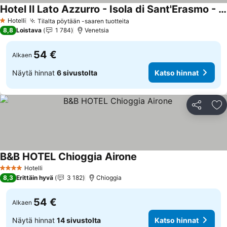
Hotel Il Lato Azzurro - Isola di Sant'Erasmo - NO VEHICLES ACCESS
Katso hinnat
Hotelli
Tilalta pöytään -saaren tuotteita
Katso hinnat
1 Tähtiluokitus
8,8
Loistava
1 784
Venetsia
54 €
Alkaen
Näytä hinnat
6 sivustolta
Katso hinnat
Jaa
Li
B&B HOTEL Chioggia Airone
Katso hinnat
Hotelli
4 Tähtiluokitus
8,3
Erittäin hyvä
3 182
Chioggia
54 €
Alkaen
Näytä hinnat
14 sivustolta
Katso hinnat