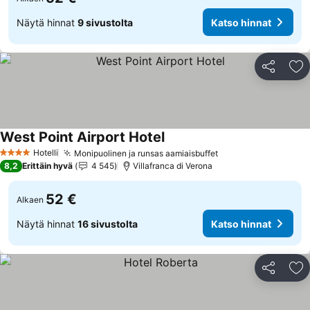
Näytä hinnat
9 sivustolta
Katso hinnat
Jaa
Li
West Point Airport Hotel
Katso hinnat
Hotelli
Monipuolinen ja runsas aamiaisbuffet
Katso hinnat
4 Tähtiluokitus
8,2
Erittäin hyvä
4 545
Villafranca di Verona
52 €
Alkaen
Näytä hinnat
16 sivustolta
Katso hinnat
Jaa
Li