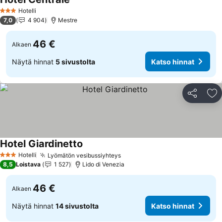
Katso hinnat
Hotelli
3 Tähtiluokitus
7,0
4 904
Mestre
46 €
Alkaen
Näytä hinnat
5 sivustolta
Katso hinnat
Jaa
Li
Hotel Giardinetto
Katso hinnat
Hotelli
Lyömätön vesibussiyhteys
Katso hinnat
3 Tähtiluokitus
8,5
Loistava
1 527
Lido di Venezia
46 €
Alkaen
Näytä hinnat
14 sivustolta
Katso hinnat