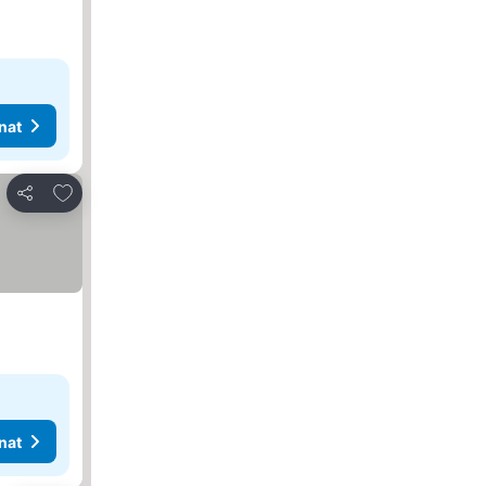
nat
Lisää suosikkeihin
Jaa
nat