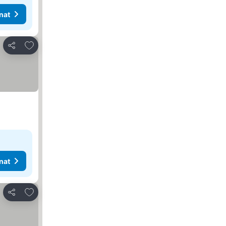
nat
Lisää suosikkeihin
Jaa
nat
Lisää suosikkeihin
Jaa