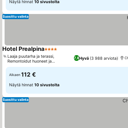
Näytä hinnat
10 sivustolta
Suosittu valinta
Hotel Prealpina
4 Tähtiluokitus
Katso hinnat
Laaja puutarha ja terassi,
Hyvä
(3 988 arviota)
7,8
C
Remontoidut huoneet ja
Katso hinnat
kylpyhuoneet
112 €
Alkaen
Näytä hinnat
10 sivustolta
Suosittu valinta