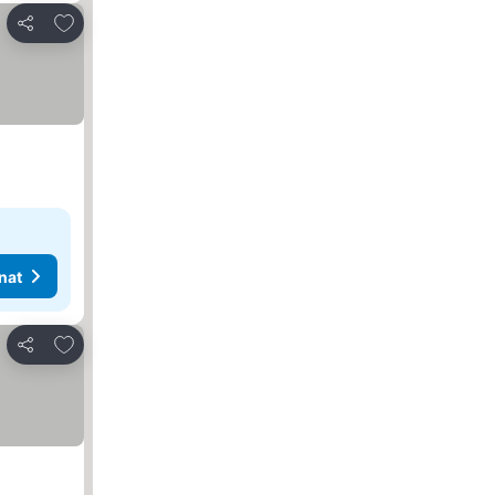
Lisää suosikkeihin
Jaa
nat
Lisää suosikkeihin
Jaa