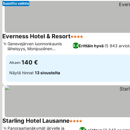
Suosittu valinta
Everness Hotel & Resort
4 Tähtiluokitus
Katso hinnat
Genevejärven luonnonkaunis
Erittäin hyvä
(5 943 arviot
8,4
läheisyys, Monipuolinen
Katso hinnat
aamiaisbuffet
140 €
Alkaen
Näytä hinnat
13 sivustolta
Starling Hotel Lausanne
4 Tähtiluokitus
Katso hinnat
Panoraamanäkymät järvelle ja
8,5