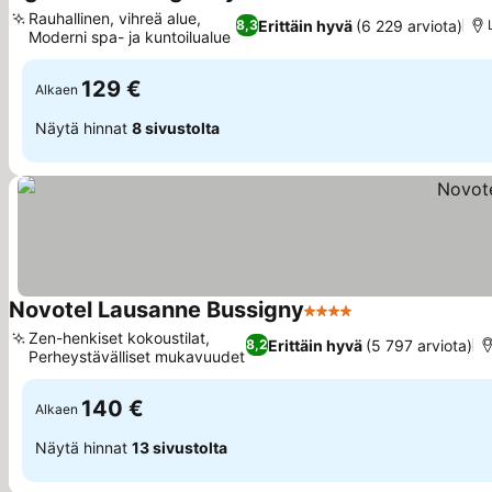
4 Tähtiluokitus
Katso hinna
Rauhallinen, vihreä alue,
Erittäin hyvä
(6 229 arviota)
8,3
Moderni spa- ja kuntoilualue
Katso hinnat
129 €
Alkaen
Näytä hinnat
8 sivustolta
Novotel Lausanne Bussigny
4 Tähtiluokitus
Katso hinnat
Zen-henkiset kokoustilat,
Erittäin hyvä
(5 797 arviota)
8,2
Perheystävälliset mukavuudet
Katso hinnat
140 €
Alkaen
Näytä hinnat
13 sivustolta