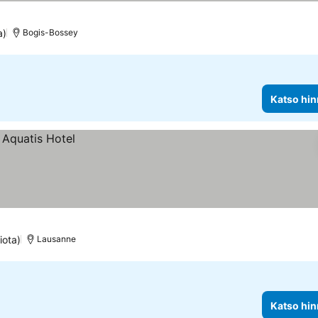
a)
Bogis-Bossey
Katso hin
iota)
Lausanne
Katso hin