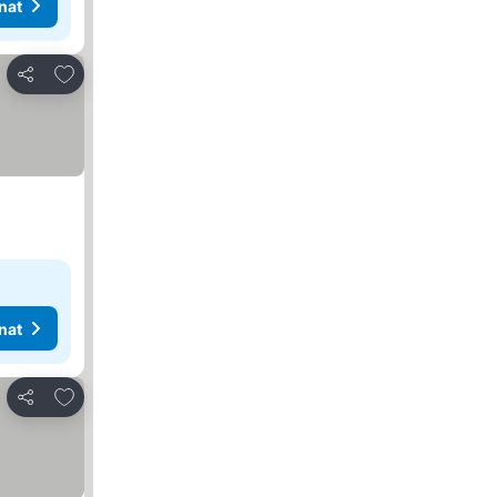
nat
Lisää suosikkeihin
Jaa
nat
Lisää suosikkeihin
Jaa