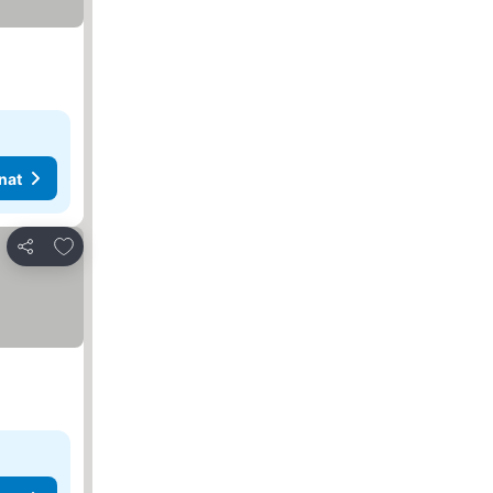
nat
Lisää suosikkeihin
Jaa