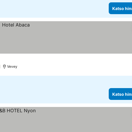
Katso hin
)
Vevey
Katso hin