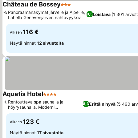
Château de Bossey
3 Tähtiluokitus
Katso hinnat
Panoraamanäkymät järvelle ja Alpeille,
Loistava
(1 301 arviot
8,5
Lähellä Genevenjärven nähtävyyksiä
Katso hinnat
116 €
Alkaen
Näytä hinnat
12 sivustolta
Aquatis Hotel
4 Tähtiluokitus
Katso hinnat
Rentouttava spa saunalla ja
Erittäin hyvä
(5 490 arv
8,3
höyrysaunalla, Moderni
Katso hinnat
vesiteemainen sisustus
123 €
Alkaen
Näytä hinnat
17 sivustolta