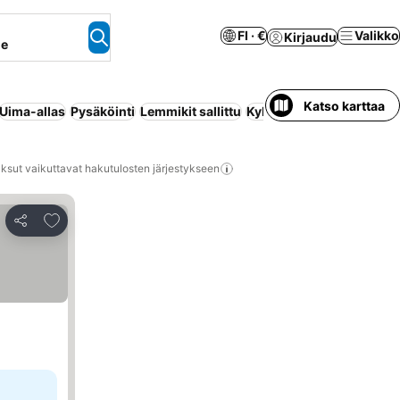
FI · €
Valikko
Kirjaudu
ne
Katso karttaa
Uima-allas
Pysäköinti
Lemmikit sallittu
Kylpylä
Huoneisto palvel
ksut vaikuttavat hakutulosten järjestykseen
Lisää suosikkeihin
Jaa