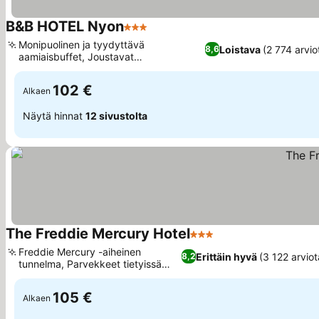
B&B HOTEL Nyon
3 Tähtiluokitus
Katso hinnat
Monipuolinen ja tyydyttävä
Loistava
(2 774 arvio
8,6
aamiaisbuffet, Joustavat
Katso hinnat
pysäköintimahdollisuudet
102 €
Alkaen
Näytä hinnat
12 sivustolta
The Freddie Mercury Hotel
3 Tähtiluokitus
Katso hinnat
Freddie Mercury -aiheinen
Erittäin hyvä
(3 122 arviot
8,2
tunnelma, Parvekkeet tietyissä
Katso hinnat
huoneissa
105 €
Alkaen