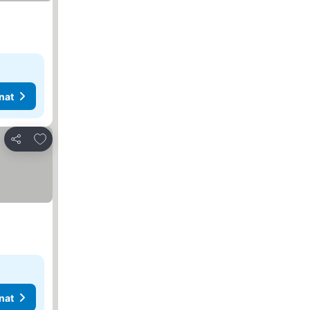
nat
Lisää suosikkeihin
Jaa
nat