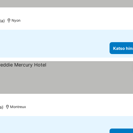
ta)
Nyon
Katso hin
a)
Montreux