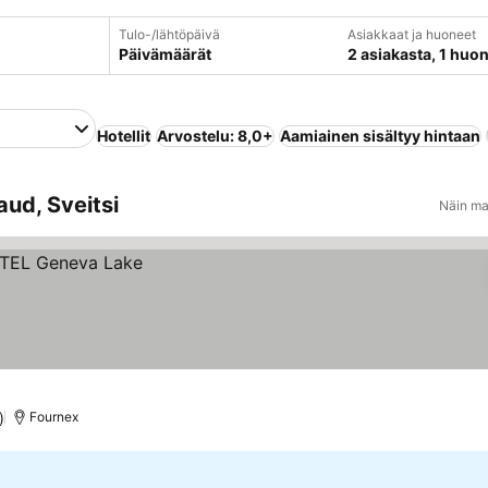
Tulo-/lähtöpäivä
Asiakkaat ja huoneet
Päivämäärät
2 asiakasta, 1 huo
Hotellit
Arvostelu: 8,0+
Aamiainen sisältyy hintaan
aud, Sveitsi
Näin ma
)
Fournex