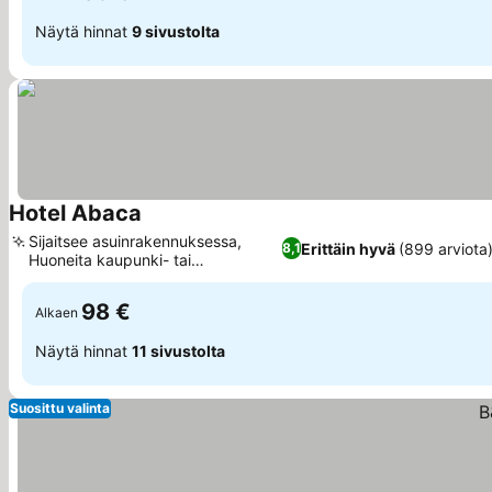
Näytä hinnat
9 sivustolta
Hotel Abaca
Katso hinnat
Sijaitsee asuinrakennuksessa,
Erittäin hyvä
(899 arviota
8,1
Huoneita kaupunki- tai
Katso hinnat
järvinäköalalla
98 €
Alkaen
Näytä hinnat
11 sivustolta
Suosittu valinta