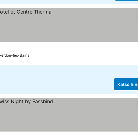
verdon-les-Bains
Katso hin