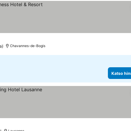
a)
Chavannes-de-Bogis
Katso hin
Lausanne