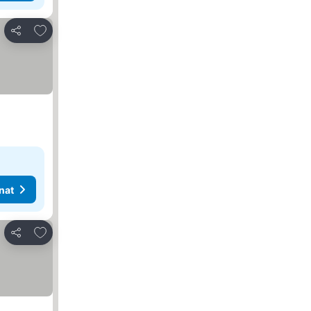
Lisää suosikkeihin
Jaa
nat
Lisää suosikkeihin
Jaa