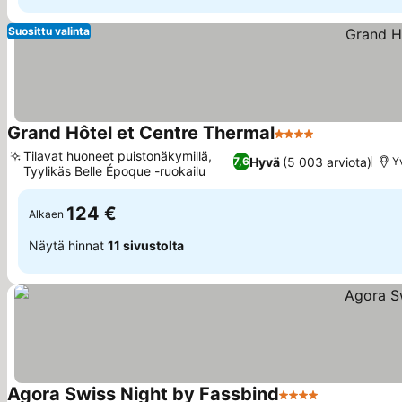
Suosittu valinta
Grand Hôtel et Centre Thermal
4 Tähtiluokitus
Katso hinnat
Tilavat huoneet puistonäkymillä,
Hyvä
(5 003 arviota)
7,6
Y
Tyylikäs Belle Époque -ruokailu
Katso hinnat
124 €
Alkaen
Näytä hinnat
11 sivustolta
Agora Swiss Night by Fassbind