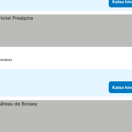
Katso hin
hexbres
Katso hin