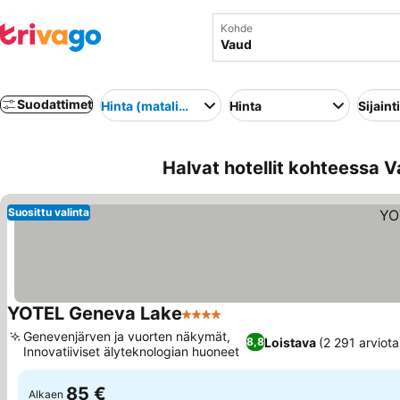
Kohde
Suodattimet
Hinta (matalimmasta korkeimpaan)
Hinta
Sijainti
Halvat hotellit kohteessa V
Suosittu valinta
YOTEL Geneva Lake
4 Tähtiluokitus
Katso hinnat
Genevenjärven ja vuorten näkymät,
Loistava
(2 291 arviota
8,8
Innovatiiviset älyteknologian huoneet
Katso hinnat
85 €
Alkaen