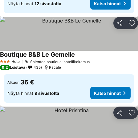
Näytä hinnat
12 sivustolta
Katso hinnat
Jaa
Li
Boutique B&B Le Gemelle
Katso hinnat
Hotelli
Salenton boutique-hotellikokemus
Katso hinnat
3 Tähtiluokitus
9,2
Loistava
435
Racale
36 €
Alkaen
Näytä hinnat
9 sivustolta
Katso hinnat
Jaa
Li