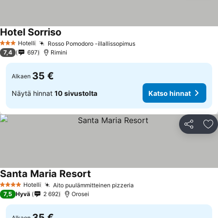
Hotel Sorriso
Katso hinnat
Hotelli
Rosso Pomodoro -illallissopimus
Katso hinnat
3 Tähtiluokitus
7,4
697
Rimini
35 €
Alkaen
Näytä hinnat
10 sivustolta
Katso hinnat
Jaa
Li
Santa Maria Resort
Katso hinnat
Hotelli
Aito puulämmitteinen pizzeria
Katso hinnat
4 Tähtiluokitus
7,5
Hyvä
2 692
Orosei
35 €
Alkaen