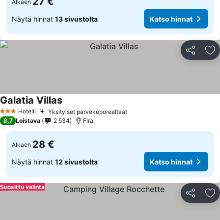
27 €
Alkaen
Näytä hinnat
13 sivustolta
Katso hinnat
Jaa
Li
Galatia Villas
Katso hinnat
Hotelli
Yksityiset parvekeporealtaat
Katso hinnat
3 Tähtiluokitus
8,7
Loistava
2 534
Fira
28 €
Alkaen
Näytä hinnat
12 sivustolta
Katso hinnat
Suosittu valinta
Jaa
Li