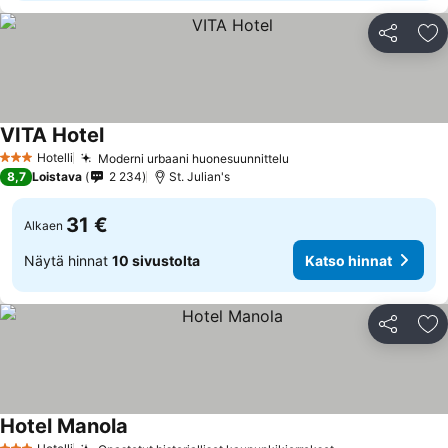
Jaa
Li
VITA Hotel
Katso hinnat
Hotelli
Moderni urbaani huonesuunnittelu
Katso hinnat
3 Tähtiluokitus
8,7
Loistava
2 234
St. Julian's
31 €
Alkaen
Näytä hinnat
10 sivustolta
Katso hinnat
Jaa
Li
Hotel Manola
Katso hinnat