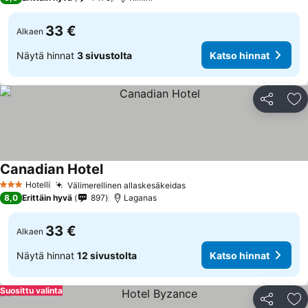
33 €
Alkaen
Näytä hinnat
3 sivustolta
Katso hinnat
Jaa
Li
Canadian Hotel
Katso hinnat
Hotelli
Välimerellinen allaskesäkeidas
Katso hinnat
3 Tähtiluokitus
8,0
Erittäin hyvä
897
Laganas
33 €
Alkaen
Näytä hinnat
12 sivustolta
Katso hinnat
Suosittu valinta
Jaa
Li