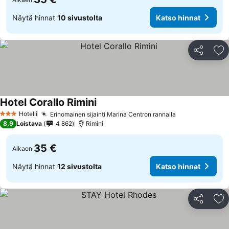
Näytä hinnat
10 sivustolta
Katso hinnat
Jaa
Li
Hotel Corallo Rimini
Katso hinnat
Hotelli
Erinomainen sijainti Marina Centron rannalla
Katso hinnat
3 Tähtiluokitus
8,9
Loistava
4 862
Rimini
35 €
Alkaen
Näytä hinnat
12 sivustolta
Katso hinnat
Jaa
Li