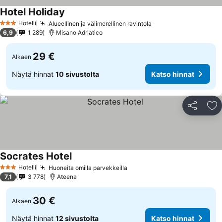
Hotel Holiday
Katso hinnat
Hotelli
Alueellinen ja välimerellinen ravintola
Katso hinnat
3 Tähtiluokitus
6,9
1 289
Misano Adriatico
29 €
Alkaen
Näytä hinnat
10 sivustolta
Katso hinnat
Jaa
Li
Socrates Hotel
Katso hinnat
Hotelli
Huoneita omilla parvekkeilla
Katso hinnat
3 Tähtiluokitus
7,1
3 778
Ateena
30 €
Alkaen
Näytä hinnat
12 sivustolta
Katso hinnat