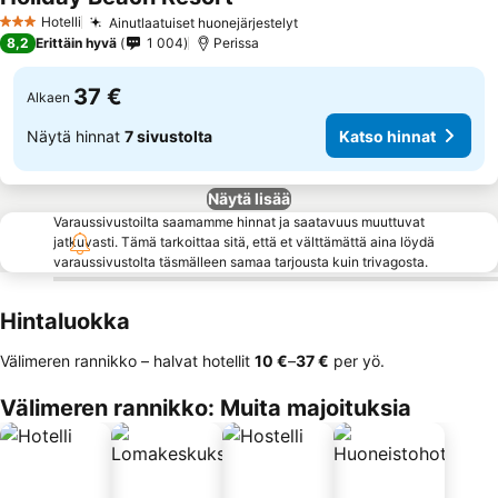
Katso hinnat
Hotelli
Ainutlaatuiset huonejärjestelyt
Katso hinnat
3 Tähtiluokitus
8,2
Erittäin hyvä
1 004
Perissa
37 €
Alkaen
Näytä hinnat
7 sivustolta
Katso hinnat
Näytä lisää
Varaussivustoilta saamamme hinnat ja saatavuus muuttuvat
jatkuvasti. Tämä tarkoittaa sitä, että et välttämättä aina löydä
varaussivustolta täsmälleen samaa tarjousta kuin trivagosta.
Hintaluokka
Välimeren rannikko – halvat hotellit
‎10 €
–
‎37 €
per yö.
Välimeren rannikko: Muita majoituksia