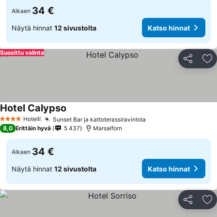
34 €
Alkaen
Näytä hinnat
12 sivustolta
Katso hinnat
Suosittu valinta
Jaa
Li
Hotel Calypso
Katso hinnat
Hotelli
Sunset Bar ja kattoterassiravintola
Katso hinnat
4 Tähtiluokitus
8,0
Erittäin hyvä
5 437
Marsalforn
34 €
Alkaen
Näytä hinnat
12 sivustolta
Katso hinnat
Jaa
Li