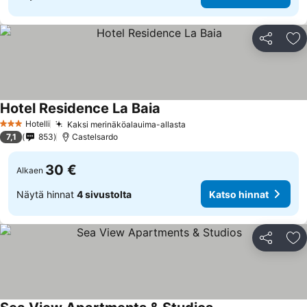
Jaa
Li
Hotel Residence La Baia
Katso hinnat
Hotelli
Kaksi merinäköalauima-allasta
Katso hinnat
3 Tähtiluokitus
7,1
853
Castelsardo
30 €
Alkaen
Näytä hinnat
4 sivustolta
Katso hinnat
Jaa
Li