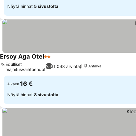
Näytä hinnat
5 sivustolta
Ersoy Aga Otel
2 Tähtiluokitus
Katso hinnat
Edulliset
(1 048 arviota)
5,8
Antalya
majoitusvaihtoehdot
Katso hinnat
16 €
Alkaen
Näytä hinnat
8 sivustolta