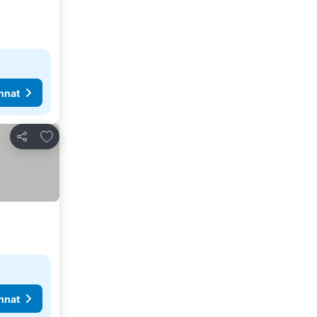
nnat
Lisää suosikkeihin
Jaa
nnat