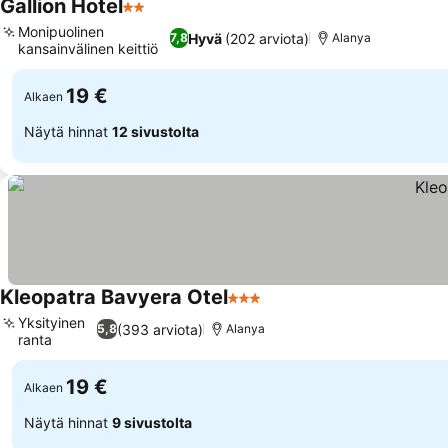
Gallion Hotel
2 Tähtiluokitus
Katso hinnat
Monipuolinen
Hyvä
(202 arviota)
7,8
Alanya
kansainvälinen keittiö
Katso hinnat
19 €
Alkaen
Näytä hinnat
12 sivustolta
Kleopatra Bavyera Otel
3 Tähtiluokitus
Katso hinnat
Yksityinen
(393 arviota)
5,8
Alanya
ranta
Katso hinnat
19 €
Alkaen
Näytä hinnat
9 sivustolta