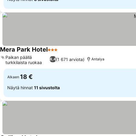
Mera Park Hotel
3 Tähtiluokitus
Katso hinnat
Paikan päällä
(1 671 arviota)
6,4
Antalya
turkkilaista ruokaa
Katso hinnat
18 €
Alkaen
Näytä hinnat
11 sivustolta