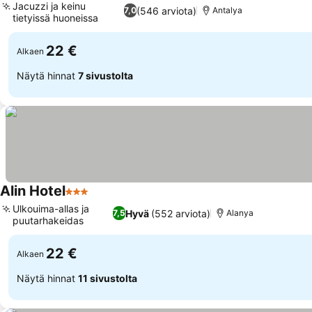
Jacuzzi ja keinu
(546 arviota)
7,0
Antalya
tietyissä huoneissa
Katso hinnat
22 €
Alkaen
Näytä hinnat
7 sivustolta
Alin Hotel
3 Tähtiluokitus
Katso hinnat
Ulkouima-allas ja
Hyvä
(552 arviota)
7,5
Alanya
puutarhakeidas
Katso hinnat
22 €
Alkaen
Näytä hinnat
11 sivustolta