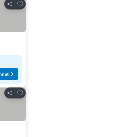
Lisää suosikkeihin
Jaa
nnat
Lisää suosikkeihin
Jaa