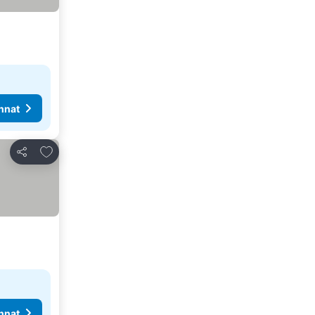
nnat
Lisää suosikkeihin
Jaa
nnat