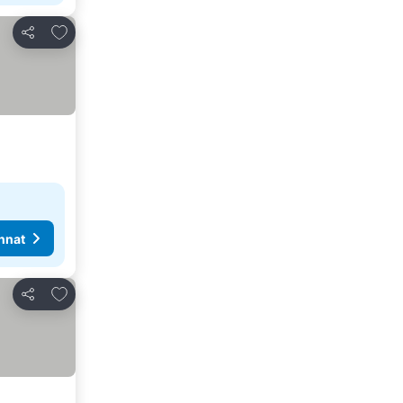
Lisää suosikkeihin
Jaa
nnat
Lisää suosikkeihin
Jaa