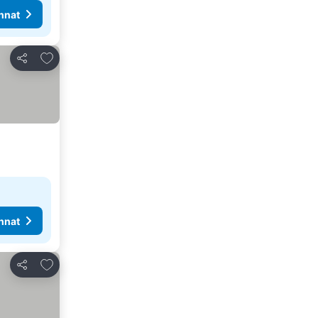
nnat
Lisää suosikkeihin
Jaa
nnat
Lisää suosikkeihin
Jaa