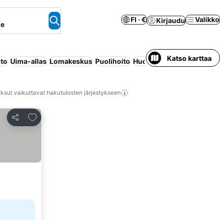
FI · €
Valikko
Kirjaudu
ne
Katso karttaa
ito
Uima-allas
Lomakeskus
Puolihoito
Huoneisto palveluilla
Aam
ksut vaikuttavat hakutulosten järjestykseen
Lisää suosikkeihin
Jaa