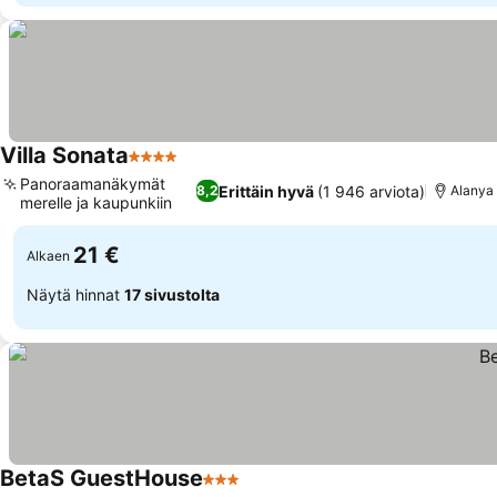
Villa Sonata
4 Tähtiluokitus
Katso hinnat
Panoraamanäkymät
Erittäin hyvä
(1 946 arviota)
8,2
Alanya
merelle ja kaupunkiin
Katso hinnat
21 €
Alkaen
Näytä hinnat
17 sivustolta
BetaS GuestHouse
3 Tähtiluokitus
Katso hinnat