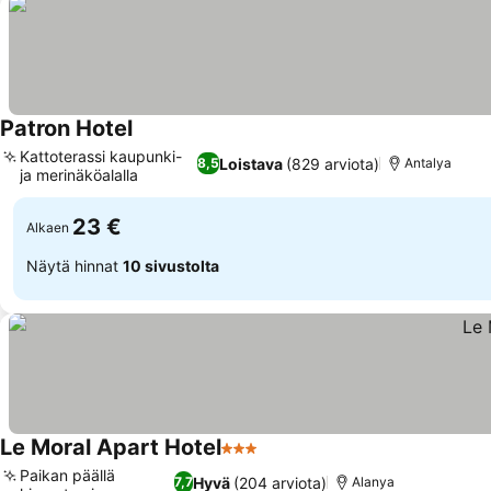
Patron Hotel
Katso hinnat
Kattoterassi kaupunki-
Loistava
(829 arviota)
8,5
Antalya
ja merinäköalalla
Katso hinnat
23 €
Alkaen
Näytä hinnat
10 sivustolta
Le Moral Apart Hotel
3 Tähtiluokitus
Katso hinnat
Paikan päällä
Hyvä
(204 arviota)
7,7
Alanya