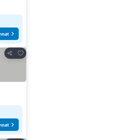
nnat
Lisää suosikkeihin
Jaa
nnat