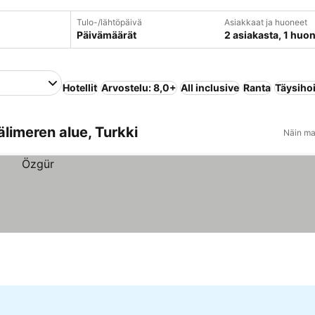
Tulo-/lähtöpäivä
Asiakkaat ja huoneet
Päivämäärät
2 asiakasta, 1 huo
Hotellit
Arvostelu: 8,0+
All inclusive
Ranta
Täysiho
älimeren alue, Turkki
Näin ma