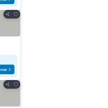
Lisää suosikkeihin
Jaa
nnat
Lisää suosikkeihin
Jaa