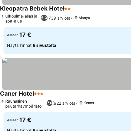
Kleopatra Bebek Hotel
2 Tähtiluokitus
Katso hinnat
Ulkouima-allas ja
(739 arviota)
6,3
Alanya
spa-alue
Katso hinnat
17 €
Alkaen
Näytä hinnat
8 sivustolta
Caner Hotel
3 Tähtiluokitus
Katso hinnat
Rauhallinen
(922 arviota)
7,0
Kemer
puutarhaympäristö
Katso hinnat
17 €
Alkaen
Näytä hinnat
8 sivustolta