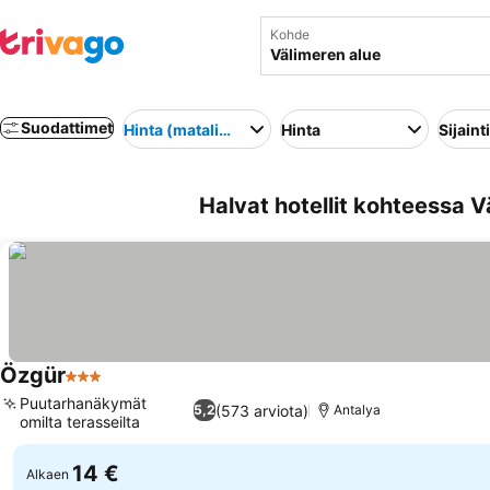
Kohde
Suodattimet
Hinta (matalimmasta korkeimpaan)
Hinta
Sijainti
Halvat hotellit kohteessa V
Özgür
3 Tähtiluokitus
Katso hinnat
Puutarhanäkymät
(573 arviota)
5,2
Antalya
omilta terasseilta
Katso hinnat
14 €
Alkaen