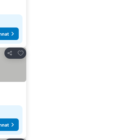
nnat
Lisää suosikkeihin
Jaa
nnat