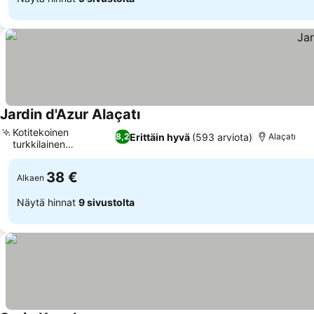
Jardin d'Azur Alaçatı
Kotitekoinen
Erittäin hyvä
(593 arviota)
8,2
Alaçatı
turkkilainen
aamiaisjuhla
38 €
Alkaen
Näytä hinnat
9 sivustolta