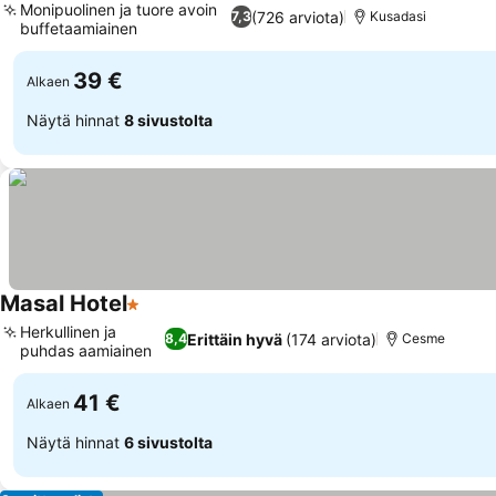
Monipuolinen ja tuore avoin
(726 arviota)
7,3
Kusadasi
buffetaamiainen
39 €
Alkaen
Näytä hinnat
8 sivustolta
Masal Hotel
1 Tähtiluokitus
Herkullinen ja
Erittäin hyvä
(174 arviota)
8,4
Cesme
puhdas aamiainen
41 €
Alkaen
Näytä hinnat
6 sivustolta