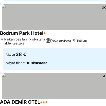
Bodrum Park Hotel
1 Tähtiluokitus
Paikan päällä virkistystä ja
(853 arviota)
5,9
Bodrum
aktiviteetteja
38 €
Alkaen
Näytä hinnat
10 sivustolta
ADA DEMİR OTEL
3 Tähtiluokitus