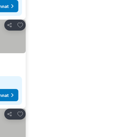
nnat
Lisää suosikkeihin
Jaa
nnat
Lisää suosikkeihin
Jaa