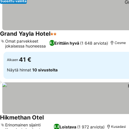
Suosittu valinta
Grand Yayla Hotel
2 Tähtiluokitus
Omat parvekkeet
Erittäin hyvä
(1 648 arviota)
8,1
Cesme
jokaisessa huoneessa
41 €
Alkaen
Näytä hinnat
10 sivustolta
Hikmethan Otel
Erinomainen sijainti
Loistava
(1 972 arviota)
8,8
Kusadasi