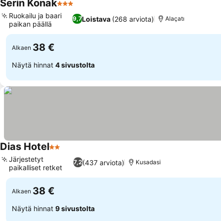
Serin Konak
3 Tähtiluokitus
Ruokailu ja baari
Loistava
(268 arviota)
9,7
Alaçatı
paikan päällä
38 €
Alkaen
Näytä hinnat
4 sivustolta
Dias Hotel
2 Tähtiluokitus
Järjestetyt
(437 arviota)
7,2
Kusadasi
paikalliset retket
38 €
Alkaen
Näytä hinnat
9 sivustolta