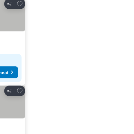
Lisää suosikkeihin
Jaa
nnat
Lisää suosikkeihin
Jaa