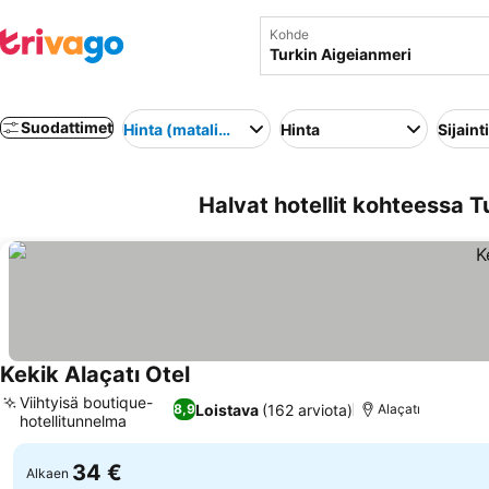
Kohde
Suodattimet
Hinta (matalimmasta korkeimpaan)
Hinta
Sijainti
Halvat hotellit kohteessa T
Kekik Alaçatı Otel
Viihtyisä boutique-
Loistava
(162 arviota)
8,9
Alaçatı
hotellitunnelma
34 €
Alkaen