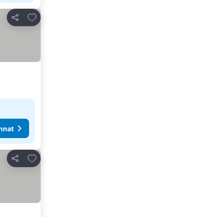
Lisää suosikkeihin
Jaa
nnat
Lisää suosikkeihin
Jaa