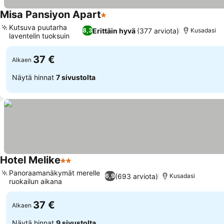
Misa Pansiyon Apart
1 Tähtiluokitus
Kutsuva puutarha
Erittäin hyvä
(377 arviota)
8,3
Kusadasi
laventelin tuoksuin
37 €
Alkaen
Näytä hinnat
7 sivustolta
Hotel Melike
2 Tähtiluokitus
Panoraamanäkymät merelle
(693 arviota)
6,9
Kusadasi
ruokailun aikana
37 €
Alkaen
Näytä hinnat
9 sivustolta