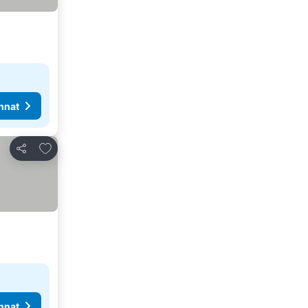
nnat
Lisää suosikkeihin
Jaa
nnat