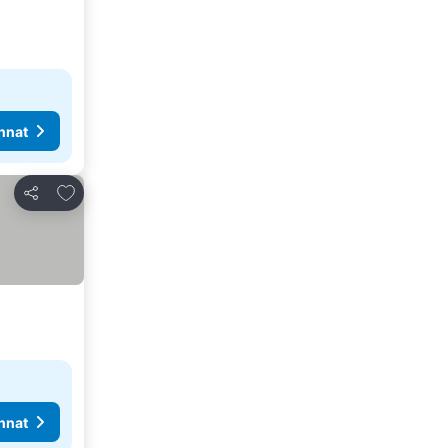
nnat
Lisää suosikkeihin
Jaa
nnat