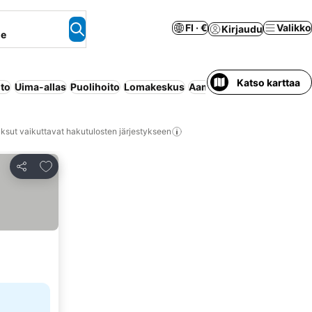
FI · €
Valikko
Kirjaudu
ne
Katso karttaa
ito
Uima-allas
Puolihoito
Lomakeskus
Aamiainen sisältyy hintaa
ksut vaikuttavat hakutulosten järjestykseen
Lisää suosikkeihin
Jaa