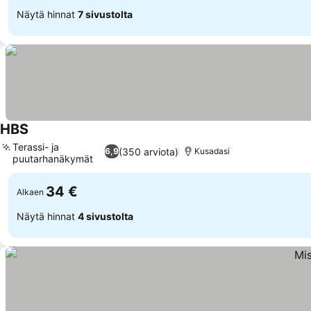
Näytä hinnat
7 sivustolta
HBS
Terassi- ja
(350 arviota)
6,9
Kusadasi
puutarhanäkymät
34 €
Alkaen
Näytä hinnat
4 sivustolta