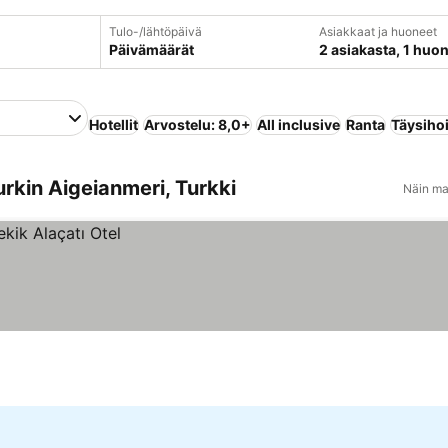
Tulo-/lähtöpäivä
Asiakkaat ja huoneet
Päivämäärät
2 asiakasta, 1 huo
Hotellit
Arvostelu: 8,0+
All inclusive
Ranta
Täysiho
urkin Aigeianmeri, Turkki
Näin ma