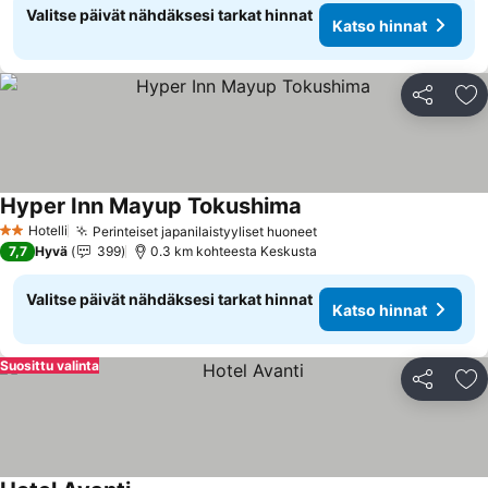
Valitse päivät nähdäksesi tarkat hinnat
Katso hinnat
Jaa
Li
Hyper Inn Mayup Tokushima
Hotelli
Perinteiset japanilaistyyliset huoneet
2 Tähtiluokitus
7,7
Hyvä
399
0.3 km kohteesta Keskusta
Valitse päivät nähdäksesi tarkat hinnat
Katso hinnat
Suosittu valinta
Jaa
Li