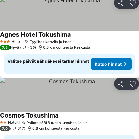
Jaa
Li
Agnes Hotel Tokushima
Hotelli
Tyylikäs kahvila ja baari
3 Tähtiluokitus
7,8
Hyvä
436
0.8 km kohteesta Keskusta
Valitse päivät nähdäksesi tarkat hinnat
Katso hinnat
Jaa
Li
Cosmos Tokushima
Hotelli
Paikan päällä ruokailumahdollisuus
2 Tähtiluokitus
7,0
317
0.8 km kohteesta Keskusta