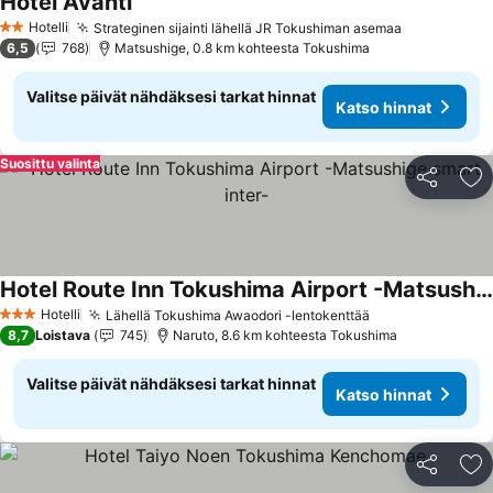
Hotel Avanti
Hotelli
Strateginen sijainti lähellä JR Tokushiman asemaa
2 Tähtiluokitus
6,5
768
Matsushige, 0.8 km kohteesta Tokushima
Valitse päivät nähdäksesi tarkat hinnat
Katso hinnat
Suosittu valinta
Jaa
Li
Hotel Route Inn Tokushima Airport -Matsushige smart inter-
Hotelli
Lähellä Tokushima Awaodori -lentokenttää
3 Tähtiluokitus
8,7
Loistava
745
Naruto, 8.6 km kohteesta Tokushima
Valitse päivät nähdäksesi tarkat hinnat
Katso hinnat
Jaa
Li