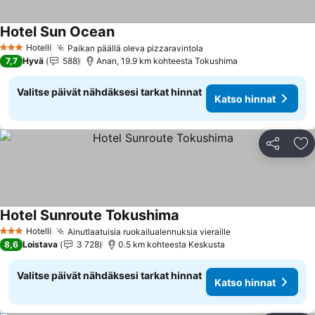
Hotel Sun Ocean
Hotelli
Paikan päällä oleva pizzaravintola
3 Tähtiluokitus
7,7
Hyvä
588
Anan, 19.9 km kohteesta Tokushima
Valitse päivät nähdäksesi tarkat hinnat
Katso hinnat
Jaa
Li
Hotel Sunroute Tokushima
Hotelli
Ainutlaatuisia ruokailualennuksia vieraille
3 Tähtiluokitus
8,6
Loistava
3 728
0.5 km kohteesta Keskusta
Valitse päivät nähdäksesi tarkat hinnat
Katso hinnat