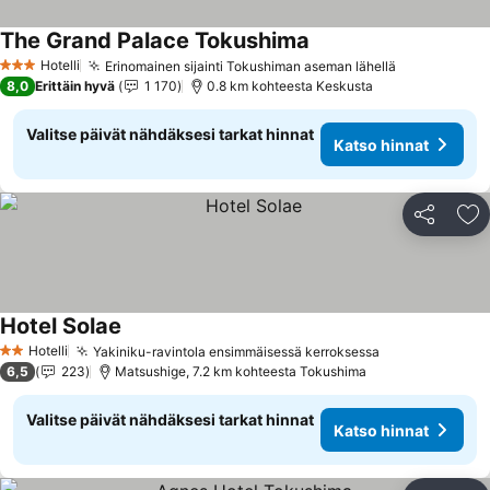
The Grand Palace Tokushima
Hotelli
Erinomainen sijainti Tokushiman aseman lähellä
3 Tähtiluokitus
8,0
Erittäin hyvä
1 170
0.8 km kohteesta Keskusta
Valitse päivät nähdäksesi tarkat hinnat
Katso hinnat
Jaa
Li
Hotel Solae
Hotelli
Yakiniku-ravintola ensimmäisessä kerroksessa
2 Tähtiluokitus
6,5
223
Matsushige, 7.2 km kohteesta Tokushima
Valitse päivät nähdäksesi tarkat hinnat
Katso hinnat