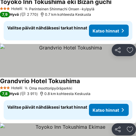
Toyoko Inn Tokushima eki Bizan guchi
Hotelli
Perinteinen Shinmachi Onsen -kylpylä
3 Tähtiluokitus
7,9
Hyvä
2 770
0.7 km kohteesta Keskusta
Valitse päivät nähdäksesi tarkat hinnat
Katso hinnat
Jaa
Li
Grandvrio Hotel Tokushima
Hotelli
Oma moottoripyöräparkki
3 Tähtiluokitus
7,8
Hyvä
3 911
0.8 km kohteesta Keskusta
Valitse päivät nähdäksesi tarkat hinnat
Katso hinnat
Jaa
Li