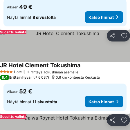
49 €
Alkaen
Näytä hinnat
8 sivustolta
Katso hinnat
Suosittu valinta
Jaa
Li
JR Hotel Clement Tokushima
Hotelli
Yhteys Tokushiman asemalle
4 Tähtiluokitus
8,4
Erittäin hyvä
6 037
0.6 km kohteesta Keskusta
52 €
Alkaen
Näytä hinnat
11 sivustolta
Katso hinnat
Suosittu valinta
Jaa
Li