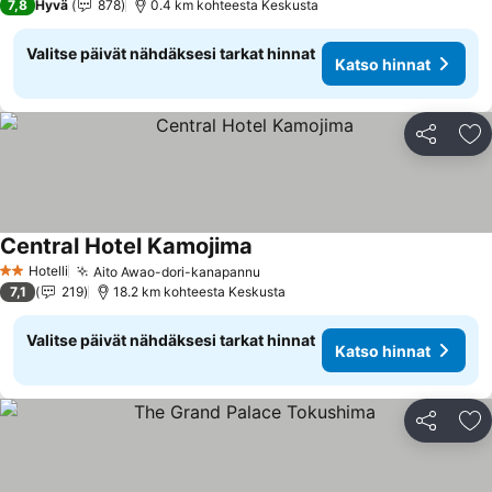
7,8
Hyvä
878
0.4 km kohteesta Keskusta
Valitse päivät nähdäksesi tarkat hinnat
Katso hinnat
Jaa
Li
Central Hotel Kamojima
Hotelli
Aito Awao-dori-kanapannu
2 Tähtiluokitus
7,1
219
18.2 km kohteesta Keskusta
Valitse päivät nähdäksesi tarkat hinnat
Katso hinnat
Jaa
Li