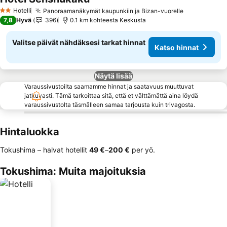
Hotelli
Panoraamanäkymät kaupunkiin ja Bizan-vuorelle
2 Tähtiluokitus
7,8
Hyvä
396
0.1 km kohteesta Keskusta
Valitse päivät nähdäksesi tarkat hinnat
Katso hinnat
Näytä lisää
Varaussivustoilta saamamme hinnat ja saatavuus muuttuvat
jatkuvasti. Tämä tarkoittaa sitä, että et välttämättä aina löydä
varaussivustolta täsmälleen samaa tarjousta kuin trivagosta.
Hintaluokka
Tokushima – halvat hotellit
‎49 €
–
‎200 €
per yö.
Tokushima: Muita majoituksia