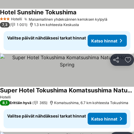
Hotel Sunshine Tokushima
Hotelli
Maisemallinen yhdeksännen kerroksen kylpylä
3 Tähtiluokitus
7,3
1 001
1.3 km kohteesta Keskusta
Valitse päivät nähdäksesi tarkat hinnat
Katso hinnat
Jaa
Li
Super Hotel Tokushima Komatsushima Natural Hot Spring
Hotelli
8,1
Erittäin hyvä
365
Komatsushima, 6.7 km kohteesta Tokushima
Valitse päivät nähdäksesi tarkat hinnat
Katso hinnat