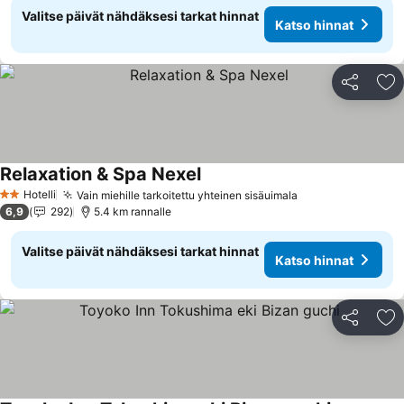
Valitse päivät nähdäksesi tarkat hinnat
Katso hinnat
Jaa
Li
Relaxation & Spa Nexel
Hotelli
Vain miehille tarkoitettu yhteinen sisäuimala
2 Tähtiluokitus
6,9
292
5.4 km rannalle
Valitse päivät nähdäksesi tarkat hinnat
Katso hinnat
Jaa
Li