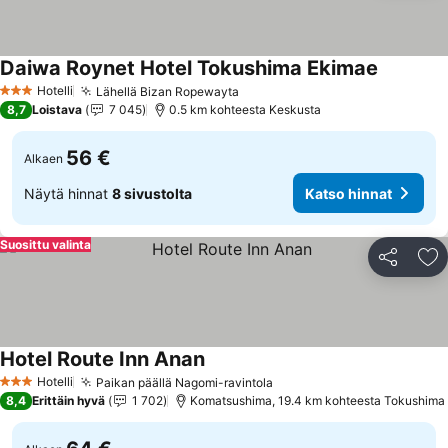
Daiwa Roynet Hotel Tokushima Ekimae
Hotelli
Lähellä Bizan Ropewayta
3 Tähtiluokitus
8,7
Loistava
7 045
0.5 km kohteesta Keskusta
56 €
Alkaen
Näytä hinnat
8 sivustolta
Katso hinnat
Suosittu valinta
Jaa
Li
Hotel Route Inn Anan
Hotelli
Paikan päällä Nagomi-ravintola
3 Tähtiluokitus
8,4
Erittäin hyvä
1 702
Komatsushima, 19.4 km kohteesta Tokushima