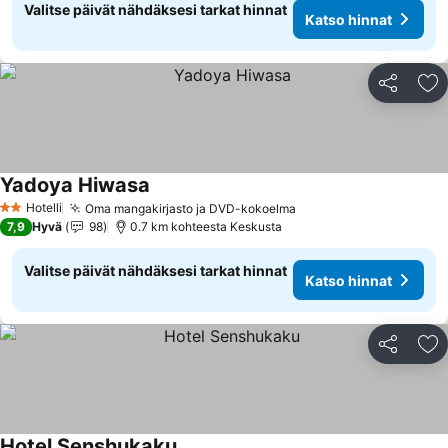
Valitse päivät nähdäksesi tarkat hinnat
Katso hinnat
Jaa
Li
Yadoya Hiwasa
Hotelli
Oma mangakirjasto ja DVD-kokoelma
2 Tähtiluokitus
7,9
Hyvä
98
0.7 km kohteesta Keskusta
Valitse päivät nähdäksesi tarkat hinnat
Katso hinnat
Jaa
Li
Hotel Senshukaku