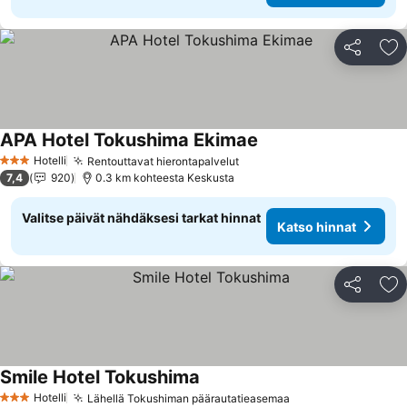
Jaa
Li
APA Hotel Tokushima Ekimae
Hotelli
Rentouttavat hierontapalvelut
3 Tähtiluokitus
7,4
920
0.3 km kohteesta Keskusta
Valitse päivät nähdäksesi tarkat hinnat
Katso hinnat
Jaa
Li
Smile Hotel Tokushima
Hotelli
Lähellä Tokushiman päärautatieasemaa
3 Tähtiluokitus