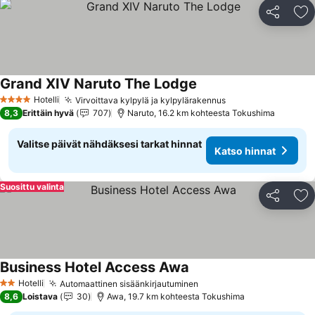
Jaa
Li
Grand XIV Naruto The Lodge
Hotelli
Virvoittava kylpylä ja kylpylärakennus
4 Tähtiluokitus
8,3
Erittäin hyvä
707
Naruto, 16.2 km kohteesta Tokushima
Valitse päivät nähdäksesi tarkat hinnat
Katso hinnat
Suosittu valinta
Jaa
Li
Business Hotel Access Awa
Hotelli
Automaattinen sisäänkirjautuminen
2 Tähtiluokitus
8,6
Loistava
30
Awa, 19.7 km kohteesta Tokushima