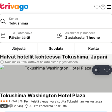
Suosikit
Kirjaud
Val
Kohde
Tokushima
Tulo-/lähtöpäivä
Asiakkaat ja huoneet
Päivämäärät
2 asiakasta, 1 huone
Järjestä
Suodata
Kartta
Halvat hotellit kohteessa Tokushima, Japani
Näin maksut vaikuttavat hakutulosten järjestykseen
Jaa
Li
Tokushima Washington Hotel Plaza
Hotelli
Perinteistä vieraanvaraisuutta Tokushiman keskustassa
3 Tähtiluokitus
7,3
2 545
0.8 km kohteesta Keskusta