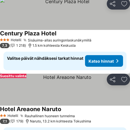
Jaa
Li
Century Plaza Hotel
Hotelli
Sisäuima-allas auringonlaskunäkymillä
3 Tähtiluokitus
7,3
1 218
1.5 km kohteesta Keskusta
Valitse päivät nähdäksesi tarkat hinnat
Katso hinnat
Suosittu valinta
Jaa
Li
Hotel Areaone Naruto
Hotelli
Rauhallinen huoneen tunnelma
2 Tähtiluokitus
7,1
179
Naruto, 13.2 km kohteesta Tokushima