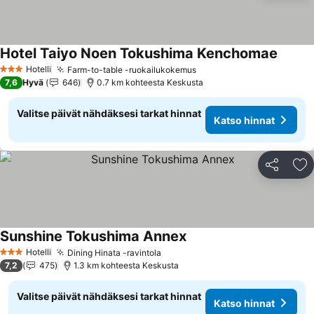
Hotel Taiyo Noen Tokushima Kenchomae
Hotelli
Farm-to-table -ruokailukokemus
3 Tähtiluokitus
7,6
Hyvä
646
0.7 km kohteesta Keskusta
Valitse päivät nähdäksesi tarkat hinnat
Katso hinnat
Jaa
Li
Sunshine Tokushima Annex
Hotelli
Dining Hinata -ravintola
3 Tähtiluokitus
7,2
475
1.3 km kohteesta Keskusta
Valitse päivät nähdäksesi tarkat hinnat
Katso hinnat