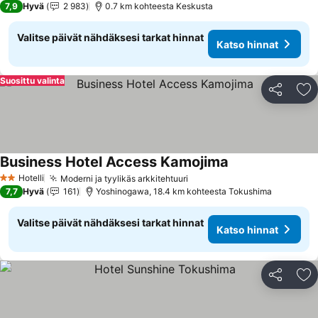
7,9
Hyvä
2 983
0.7 km kohteesta Keskusta
Valitse päivät nähdäksesi tarkat hinnat
Katso hinnat
Suosittu valinta
Jaa
Li
Business Hotel Access Kamojima
Hotelli
Moderni ja tyylikäs arkkitehtuuri
2 Tähtiluokitus
7,7
Hyvä
161
Yoshinogawa, 18.4 km kohteesta Tokushima
Valitse päivät nähdäksesi tarkat hinnat
Katso hinnat
Jaa
Li