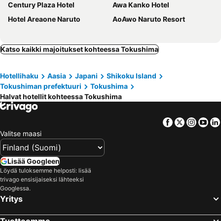
Century Plaza Hotel
Awa Kanko Hotel
Hotel Areaone Naruto
AoAwo Naruto Resort
Katso kaikki majoitukset kohteessa Tokushima
Hotellihaku
Aasia
Japani
Shikoku Island
Tokushiman prefektuuri
Tokushima
Halvat hotellit kohteessa Tokushima
Facebook
Twitter
Insta
Yo
Valitse maasi
Lisää Googleen
Löydä tuloksemme helposti: lisää
trivago ensisijaiseksi lähteeksi
Googlessa.
Yritys
Tuotteemme