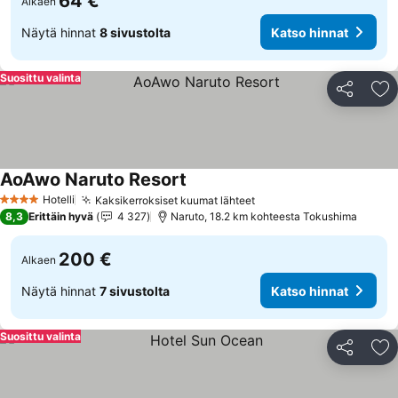
64 €
Alkaen
Näytä hinnat
8 sivustolta
Katso hinnat
Suosittu valinta
Jaa
Li
AoAwo Naruto Resort
Hotelli
Kaksikerroksiset kuumat lähteet
4 Tähtiluokitus
8,3
Erittäin hyvä
4 327
Naruto, 18.2 km kohteesta Tokushima
200 €
Alkaen
Näytä hinnat
7 sivustolta
Katso hinnat
Suosittu valinta
Jaa
Li