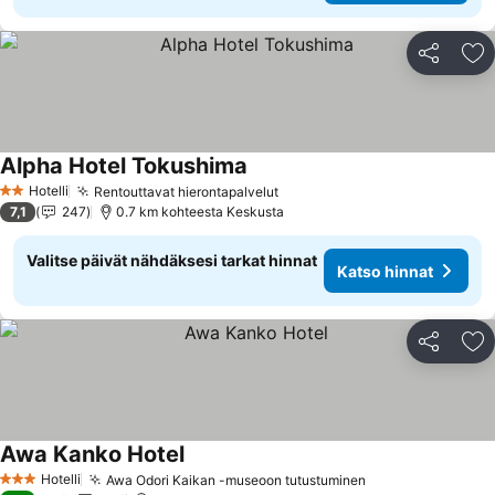
Jaa
Li
Alpha Hotel Tokushima
Hotelli
Rentouttavat hierontapalvelut
2 Tähtiluokitus
7,1
247
0.7 km kohteesta Keskusta
Valitse päivät nähdäksesi tarkat hinnat
Katso hinnat
Jaa
Li
Awa Kanko Hotel
Hotelli
Awa Odori Kaikan -museoon tutustuminen
3 Tähtiluokitus