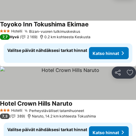
Toyoko Inn Tokushima Ekimae
Hotelli
Bizan-vuoren tutkimuskeskus
3 Tähtiluokitus
7,7
Hyvä
2 169
0.2 km kohteesta Keskusta
Valitse päivät nähdäksesi tarkat hinnat
Katso hinnat
Jaa
Li
Hotel Crown Hills Naruto
Hotelli
Perheystävälliset tatamihuoneet
3 Tähtiluokitus
7,3
389
Naruto, 14.2 km kohteesta Tokushima
Valitse päivät nähdäksesi tarkat hinnat
Katso hinnat