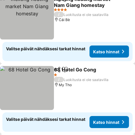
Jaa
Lisää suosikkeihin
Nam Giang homestay
Katso hinnat
4 Tähtiluokitus
/
Luokitusta ei ole saatavilla
Cái Bè
Valitse päivät nähdäksesi tarkat hinnat
Katso hinnat
68 Hotel Go Cong
Jaa
Lisää suosikkeihin
Katso hi
1 Tähtiluokitus
/
Luokitusta ei ole saatavilla
My Tho
Valitse päivät nähdäksesi tarkat hinnat
Katso hinnat