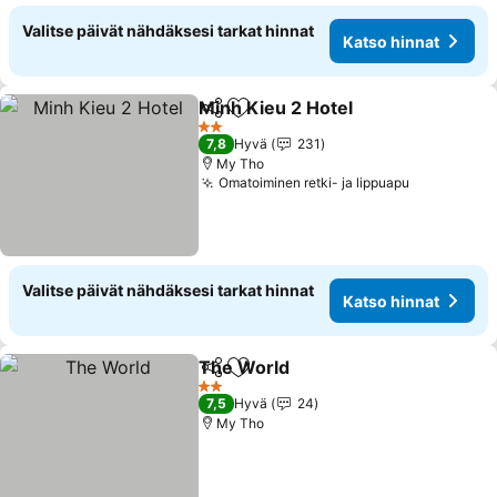
Valitse päivät nähdäksesi tarkat hinnat
Katso hinnat
Minh Kieu 2 Hotel
Jaa
Lisää suosikkeihin
Katso hi
2 Tähtiluokitus
7,8
Hyvä
231
My Tho
Omatoiminen retki- ja lippuapu
Katso hinn
Valitse päivät nähdäksesi tarkat hinnat
Katso hinnat
The World
Jaa
Lisää suosikkeihin
Katso hinnat
2 Tähtiluokitus
7,5
Hyvä
24
My Tho