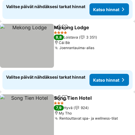
Valitse päivät nähdäksesi tarkat hinnat
Katso hinnat
Mekong Lodge
Jaa
Lisää suosikkeihin
Katso hinna
4 Tähtiluokitus
8,8
Loistava
3 351
Cái Bè
Joenrantauima-allas
Katso hinnat
Valitse päivät nähdäksesi tarkat hinnat
Katso hinnat
Song Tien Hotel
Jaa
Lisää suosikkeihin
Katso hinn
3 Tähtiluokitus
7,9
Hyvä
924
My Tho
Rentouttavat spa- ja wellness-tilat
Katso h