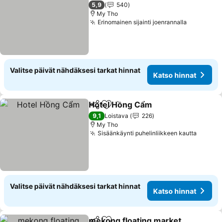
2 Tähtiluokitus
5,9
540
My Tho
Erinomainen sijainti joenrannalla
Katso hin
Valitse päivät nähdäksesi tarkat hinnat
Katso hinnat
Hotel Hồng Cẩm
Jaa
Lisää suosikkeihin
Katso hin
9,1
Loistava
226
My Tho
Sisäänkäynti puhelinliikkeen kautta
Katso 
Valitse päivät nähdäksesi tarkat hinnat
Katso hinnat
mekong floating market