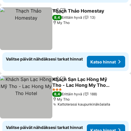
Thạch Thảo Homestay
Jaa
Lisää suosikkeihin
Kat
8,4
Erittäin hyvä
13
My Tho
Valitse päivät nähdäksesi tarkat hinnat
Katso hinnat
Khách Sạn Lạc Hồng Mỹ
Jaa
Lisää suosikkeihin
Tho - Lac Hong My Tho
Hotel
Katso hinnat
3 Tähtiluokitus
8,4
Erittäin hyvä
188
My Tho
Kattoterassi kaupunkinäköalalla
Katso hin
Valitse päivät nähdäksesi tarkat hinnat
Katso hinnat