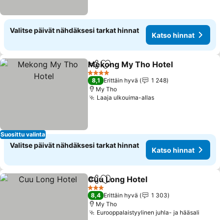
Valitse päivät nähdäksesi tarkat hinnat
Katso hinnat
Mekong My Tho Hotel
Jaa
Lisää suosikkeihin
Kats
4 Tähtiluokitus
8,1
Erittäin hyvä
1 248
My Tho
Laaja ulkouima-allas
Katso hinnat
Suosittu valinta
Valitse päivät nähdäksesi tarkat hinnat
Katso hinnat
Cuu Long Hotel
Jaa
Lisää suosikkeihin
Katso hinn
3 Tähtiluokitus
8,4
Erittäin hyvä
1 303
My Tho
Eurooppalaistyylinen juhla- ja hääsali
Katso