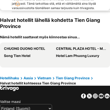
jatkuvasti. Tämä tarkoittaa sitä, että et välttämättä aina löydä
varaussivustolta täsmälleen samaa tarjousta kuin trivagosta.
Halvat hotellit lähellä kohdetta Tien Giang
Province
Nämä hotellit saattavat myös kiinnostaa sinua...
CHUONG DUONG HOTEL
CENTRAL PLAZA HOTEL - Mỹ Tho
Song Tien Hotel
Hotel Lam Phuong Luxury
Hotellihaku
Aasia
Vietnam
Tien Giang Province
Halvat hotellit kohteessa Tien Giang Province
Facebook
Twitter
Insta
Yo
Valitse maasi