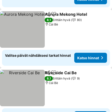
Aurora Mekong Hotel
Jaa
Lisää suosikkeihin
Kats
8,1
Erittäin hyvä
80
Cái Bè
Valitse päivät nähdäksesi tarkat hinnat
Katso hinnat
Riverside Cai Be
Jaa
Lisää suosikkeihin
Katso hin
8,1
Erittäin hyvä
9
Cái Bè