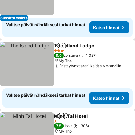
Suosittu valinta
Valitse päivät nähdäksesi tarkat hinnat
Katso hinnat
The Island Lodge
Jaa
Lisää suosikkeihin
Katso hin
3 Tähtiluokitus
9,6
Loistava
1 027
My Tho
Eristäytynyt saari-keidas Mekongilla
Katso
Valitse päivät nähdäksesi tarkat hinnat
Katso hinnat
Minh Tai Hotel
Jaa
Lisää suosikkeihin
Katso hinna
1 Tähtiluokitus
7,5
Hyvä
306
My Tho