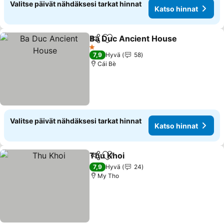
Valitse päivät nähdäksesi tarkat hinnat
Katso hinnat
Ba Duc Ancient House
Jaa
Lisää suosikkeihin
Kat
1 Tähtiluokitus
7,9
Hyvä
58
Cái Bè
Valitse päivät nähdäksesi tarkat hinnat
Katso hinnat
Thu Khoi
Jaa
Lisää suosikkeihin
Katso hinnat
7,9
Hyvä
24
My Tho