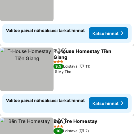
Valitse päivät nähdäksesi tarkat hinnat
Katso hinnat
T-House Homestay Tiền
Jaa
Lisää suosikkeihin
Giang
Katso hinnat
3 Tähtiluokitus
9,5
Loistava
11
My Tho
Valitse päivät nähdäksesi tarkat hinnat
Katso hinnat
Bến Tre Homestay
Jaa
Lisää suosikkeihin
Katso h
3 Tähtiluokitus
10
Loistava
7