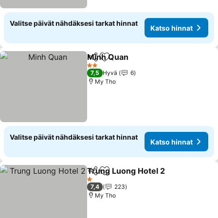
Valitse päivät nähdäksesi tarkat hinnat
Katso hinnat
Minh Quan
Jaa
Lisää suosikkeihin
Katso hinnat
2 Tähtiluokitus
7,5
Hyvä
6
My Tho
Valitse päivät nähdäksesi tarkat hinnat
Katso hinnat
Trung Luong Hotel 2
Jaa
Lisää suosikkeihin
Katso
1 Tähtiluokitus
7,4
223
My Tho