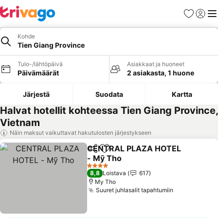
Suosikit
Kirjaud
Val
Kohde
Tien Giang Province
Tulo-/lähtöpäivä
Asiakkaat ja huoneet
Päivämäärät
2 asiakasta, 1 huone
Järjestä
Suodata
Kartta
Halvat hotellit kohteessa Tien Giang Province,
Vietnam
Näin maksut vaikuttavat hakutulosten järjestykseen
CENTRAL PLAZA HOTEL
Jaa
Lisää suosikkeihin
- Mỹ Tho
Katso hinnat
4 Tähtiluokitus
8,8
Loistava
617
My Tho
Suuret juhlasalit tapahtumiin
Katso hinna