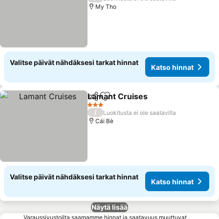
My Tho
Valitse päivät nähdäksesi tarkat hinnat
Katso hinnat
Lamant Cruises
Jaa
Lisää suosikkeihin
Katso hinn
3 Tähtiluokitus
/
Luokitusta ei ole saatavilla
Cái Bè
Valitse päivät nähdäksesi tarkat hinnat
Katso hinnat
Näytä lisää
Varaussivustoilta saamamme hinnat ja saatavuus muuttuvat