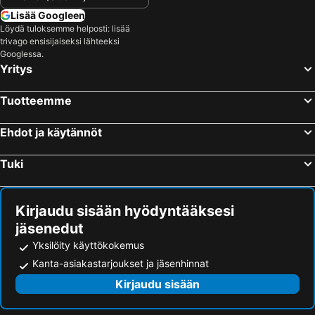
Lisää Googleen
Löydä tuloksemme helposti: lisää
trivago ensisijaiseksi lähteeksi
Googlessa.
Yritys
Tuotteemme
Ehdot ja käytännöt
Tuki
Kirjaudu sisään hyödyntääksesi
jäsenedut
Yksilöity käyttökokemus
Kanta-asiakastarjoukset ja jäsenhinnat
Kirjaudu sisään