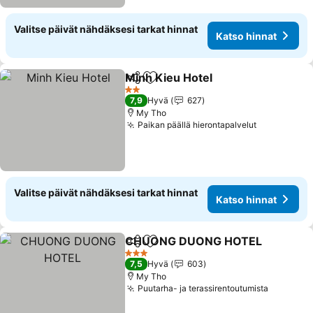
Valitse päivät nähdäksesi tarkat hinnat
Katso hinnat
Minh Kieu Hotel
Jaa
Lisää suosikkeihin
Katso hinn
2 Tähtiluokitus
7,9
Hyvä
627
My Tho
Paikan päällä hierontapalvelut
Katso hinn
Valitse päivät nähdäksesi tarkat hinnat
Katso hinnat
CHUONG DUONG HOTEL
Jaa
Lisää suosikkeihin
K
3 Tähtiluokitus
7,5
Hyvä
603
My Tho
Puutarha- ja terassirentoutumista
Katso hi