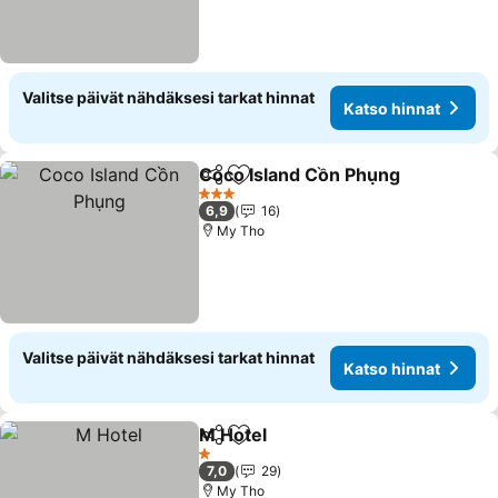
Valitse päivät nähdäksesi tarkat hinnat
Katso hinnat
Coco Island Cồn Phụng
Jaa
Lisää suosikkeihin
Kat
3 Tähtiluokitus
6,9
16
My Tho
Valitse päivät nähdäksesi tarkat hinnat
Katso hinnat
M Hotel
Jaa
Lisää suosikkeihin
Katso hinnat
1 Tähtiluokitus
7,0
29
My Tho