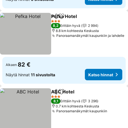
Pefka Hotel
Jaa
Lisää suosikkeihin
3 Tähtiluokitus
8,2
Erittäin hyvä
2 994
8.8 km kohteesta Keskusta
Panoraamanäkymät kaupunkiin ja lahdelle
82 €
Alkaen
Näytä hinnat
11 sivustolta
Katso hinnat
ABC Hotel
Jaa
Lisää suosikkeihin
3 Tähtiluokitus
8,1
Erittäin hyvä
3 296
0.7 km kohteesta Keskusta
Panoraamanäkymät kaupunkiin