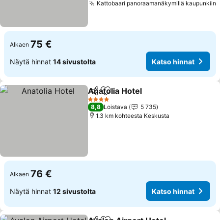
Kattobaari panoraamanäkymillä kaupunkiin
75 €
Alkaen
Näytä hinnat
14 sivustolta
Katso hinnat
Anatolia Hotel
Jaa
Lisää suosikkeihin
4 Tähtiluokitus
8,8
Loistava
5 735
1.3 km kohteesta Keskusta
76 €
Alkaen
Näytä hinnat
12 sivustolta
Katso hinnat