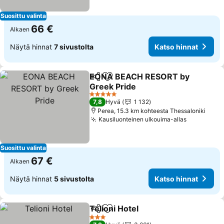
Suosittu valinta
66 €
Alkaen
Näytä hinnat
7 sivustolta
Katso hinnat
EONA BEACH RESORT by
Jaa
Lisää suosikkeihin
Greek Pride
5 Tähtiluokitus
7,8
Hyvä
1 132
Perea, 15.3 km kohteesta Thessaloniki
Kausiluonteinen ulkouima-allas
Suosittu valinta
67 €
Alkaen
Näytä hinnat
5 sivustolta
Katso hinnat
Telioni Hotel
Jaa
Lisää suosikkeihin
3 Tähtiluokitus