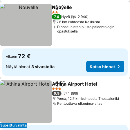
Nouvelle
Jaa
Lisää suosikkeihin
2 Tähtiluokitus
7,6
Hyvä
2 940
7.6 km kohteesta Keskusta
Dinosaurusten puisto paleontologin
opastuksella
72 €
Alkaen
Näytä hinnat
3 sivustolta
Katso hinnat
Athina Airport Hotel
Jaa
Lisää suosikkeihin
3 Tähtiluokitus
6,9
1 896
Perea, 12.7 km kohteesta Thessaloniki
Rentouttava ulkouima-allas
Suosittu valinta