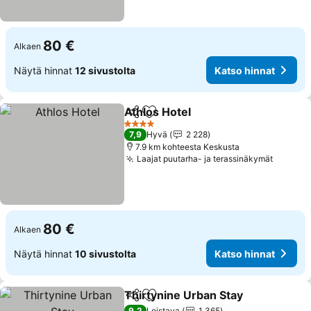
80 €
Alkaen
Näytä hinnat
12 sivustolta
Katso hinnat
Athlos Hotel
Jaa
Lisää suosikkeihin
4 Tähtiluokitus
7,9
Hyvä
2 228
7.9 km kohteesta Keskusta
Laajat puutarha- ja terassinäkymät
80 €
Alkaen
Näytä hinnat
10 sivustolta
Katso hinnat
Thirtynine Urban Stay
Jaa
Lisää suosikkeihin
9,2
Loistava
1 365