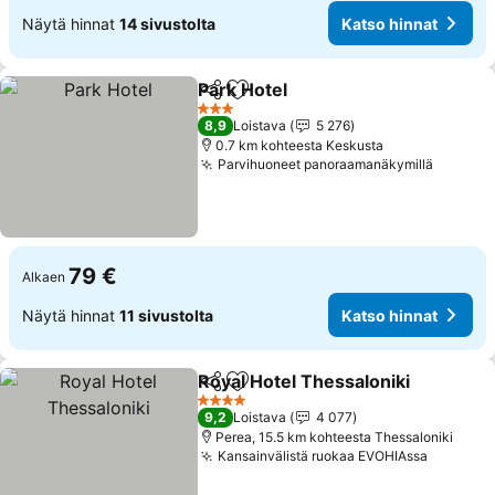
Näytä hinnat
14 sivustolta
Katso hinnat
Park Hotel
Jaa
Lisää suosikkeihin
3 Tähtiluokitus
8,9
Loistava
5 276
0.7 km kohteesta Keskusta
Parvihuoneet panoraamanäkymillä
79 €
Alkaen
Näytä hinnat
11 sivustolta
Katso hinnat
Royal Hotel Thessaloniki
Jaa
Lisää suosikkeihin
4 Tähtiluokitus
9,2
Loistava
4 077
Perea, 15.5 km kohteesta Thessaloniki
Kansainvälistä ruokaa EVOHIAssa