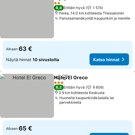
Jaa
Lisää suosikkeihin
2 Tähtiluokitus
8,4
Erittäin hyvä
1 574
Perea, 14.0 km kohteesta Thessaloniki
Panoraamanäkymät kaupunkiin ja merelle
63 €
Alkaen
Näytä hinnat
10 sivustolta
Katso hinnat
Hotel El Greco
Jaa
Lisää suosikkeihin
3 Tähtiluokitus
8,2
Erittäin hyvä
6 606
0.9 km kohteesta Keskusta
Huoneita kaupunkinäköalalla tai
parvekkeella
65 €
Alkaen