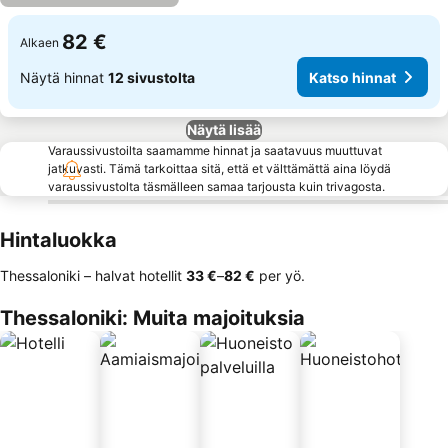
82 €
Alkaen
Näytä hinnat
12 sivustolta
Katso hinnat
Näytä lisää
Varaussivustoilta saamamme hinnat ja saatavuus muuttuvat
jatkuvasti. Tämä tarkoittaa sitä, että et välttämättä aina löydä
varaussivustolta täsmälleen samaa tarjousta kuin trivagosta.
Hintaluokka
Thessaloniki – halvat hotellit
‎33 €
–
‎82 €
per yö.
Thessaloniki: Muita majoituksia