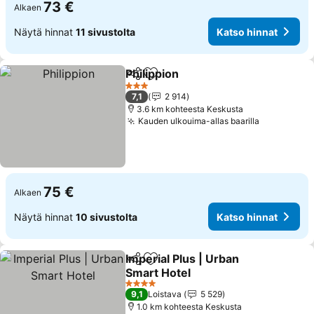
73 €
Alkaen
Näytä hinnat
11 sivustolta
Katso hinnat
Philippion
Jaa
Lisää suosikkeihin
3 Tähtiluokitus
7,1
2 914
3.6 km kohteesta Keskusta
Kauden ulkouima-allas baarilla
75 €
Alkaen
Näytä hinnat
10 sivustolta
Katso hinnat
Imperial Plus | Urban
Jaa
Lisää suosikkeihin
Smart Hotel
4 Tähtiluokitus
9,1
Loistava
5 529
1.0 km kohteesta Keskusta