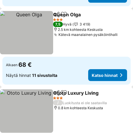
Queen Olga
Jaa
Lisää suosikkeihin
3 Tähtiluokitus
7,5
Hyvä
3 419
2.5 km kohteesta Keskusta
Kätevä maanalainen pysäköintihalli
68 €
Alkaen
Näytä hinnat
11 sivustolta
Katso hinnat
Ototo Luxury Living
Jaa
Lisää suosikkeihin
3 Tähtiluokitus
/
Luokitusta ei ole saatavilla
0.8 km kohteesta Keskusta