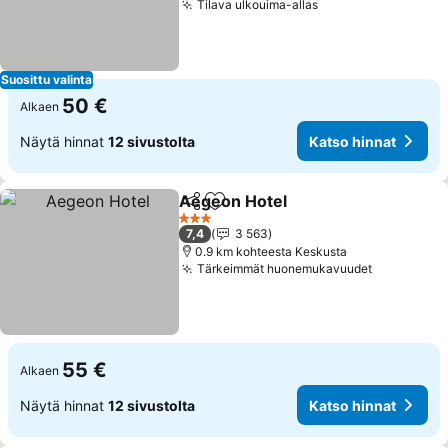
Tilava ulkouima-allas
Suosittu valinta
50 €
Alkaen
Näytä hinnat
12 sivustolta
Katso hinnat
Aegeon Hotel
Jaa
Lisää suosikkeihin
3 Tähtiluokitus
7,4
3 563
0.9 km kohteesta Keskusta
Tärkeimmät huonemukavuudet
55 €
Alkaen
Näytä hinnat
12 sivustolta
Katso hinnat