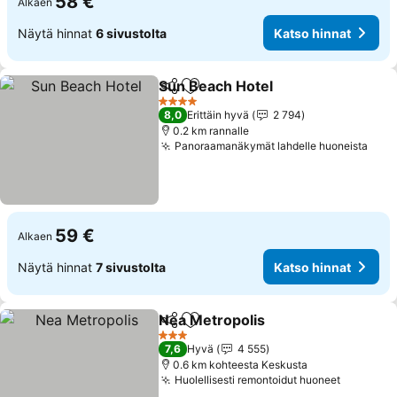
58 €
Alkaen
Näytä hinnat
6 sivustolta
Katso hinnat
Sun Beach Hotel
Jaa
Lisää suosikkeihin
4 Tähtiluokitus
8,0
Erittäin hyvä
2 794
0.2 km rannalle
Panoraamanäkymät lahdelle huoneista
59 €
Alkaen
Näytä hinnat
7 sivustolta
Katso hinnat
Nea Metropolis
Jaa
Lisää suosikkeihin
3 Tähtiluokitus
7,6
Hyvä
4 555
0.6 km kohteesta Keskusta
Huolellisesti remontoidut huoneet