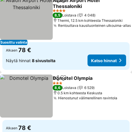
Avalon Airport Hotel
Jaa
Lisää suosikkeihin
Thessaloniki
4 Tähtiluokitus
8,5
Loistava
4 048
Thermi, 12.5 km kohteesta Thessaloniki
Rentouttava kausiluonteinen ulkouima-allas
Suosittu valinta
78 €
Alkaen
Näytä hinnat
8 sivustolta
Katso hinnat
Domotel Olympia
Jaa
Lisää suosikkeihin
3 Tähtiluokitus
8,6
Loistava
6 529
0.5 km kohteesta Keskusta
Hienostunut välimerellinen ravintola
78 €
Alkaen