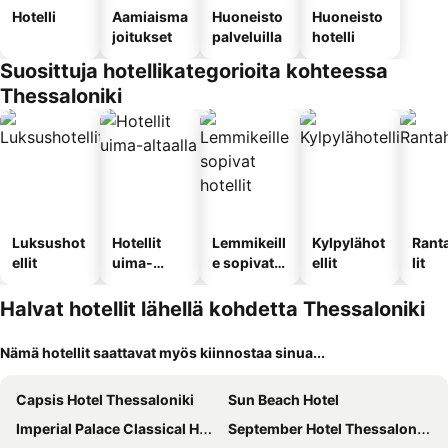
Hotelli
Aamiaisma
Huoneisto
Huoneisto
joitukset
palveluilla
hotelli
Suosittuja hotellikategorioita kohteessa
Thessaloniki
Luksushot
Hotellit
Lemmikeill
Kylpylähot
Rant
ellit
uima-
e sopivat
ellit
lit
altaalla
hotellit
Halvat hotellit lähellä kohdetta Thessaloniki
Nämä hotellit saattavat myös kiinnostaa sinua...
Capsis Hotel Thessaloniki
Sun Beach Hotel
Imperial Palace Classical Hotel Thessaloniki
September Hotel Thessaloniki