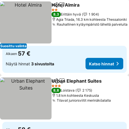
Hotel Almira
Jaa
Lisää suosikkeihin
2 Tähtiluokitus
8,3
Erittäin hyvä
1 904
Agia Triada, 16.3 km kohteesta Thessaloniki
Rauhallinen kyläympäristö lähellä palveluita
Suosittu valinta
57 €
Alkaen
Näytä hinnat
3 sivustolta
Katso hinnat
Urban Elephant Suites
Jaa
Lisää suosikkeihin
3 Tähtiluokitus
8,8
Loistava
2 175
1.8 km kohteesta Keskusta
Tilavat juniorsviitit merinäköalalla