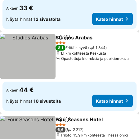
33 €
Alkaen
Näytä hinnat
12 sivustolta
Katso hinnat
Studios Arabas
Jaa
Lisää suosikkeihin
3 Tähtiluokitus
8,1
Erittäin hyvä
1 844
1.1 km kohteesta Keskusta
Opastettuja kierroksia ja pubikierroksia
44 €
Alkaen
Näytä hinnat
10 sivustolta
Katso hinnat
Four Seasons Hotel
Jaa
Lisää suosikkeihin
3 Tähtiluokitus
6,6
2 217
Trilofo, 15.9 km kohteesta Thessaloniki