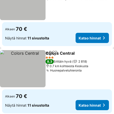
70 €
Alkaen
Näytä hinnat
11 sivustolta
Katso hinnat
Colors Central
Jaa
Lisää suosikkeihin
3 Tähtiluokitus
8,3
Erittäin hyvä
2 818
0.7 km kohteesta Keskusta
Huonepalveluhieronta
70 €
Alkaen
Näytä hinnat
11 sivustolta
Katso hinnat