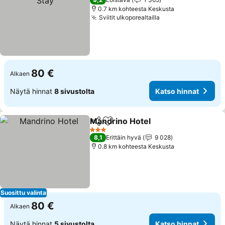
0.7 km kohteesta Keskusta
Sviitit ulkoporealtailla
80 €
Alkaen
Näytä hinnat
8 sivustolta
Katso hinnat
Mandrino Hotel
Jaa
Lisää suosikkeihin
3 Tähtiluokitus
8,1
Erittäin hyvä
9 028
0.8 km kohteesta Keskusta
Suosittu valinta
80 €
Alkaen
Näytä hinnat
5 sivustolta
Katso hinnat