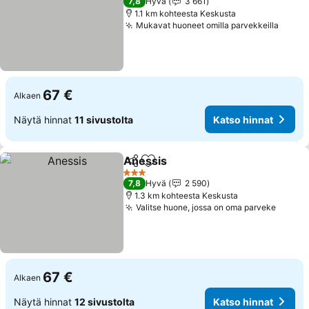
7,8
Hyvä
3 661
1.1 km kohteesta Keskusta
Mukavat huoneet omilla parvekkeilla
67 €
Alkaen
Näytä hinnat
11 sivustolta
Katso hinnat
Anessis
Jaa
Lisää suosikkeihin
3 Tähtiluokitus
7,8
Hyvä
2 590
1.3 km kohteesta Keskusta
Valitse huone, jossa on oma parveke
67 €
Alkaen
Näytä hinnat
12 sivustolta
Katso hinnat