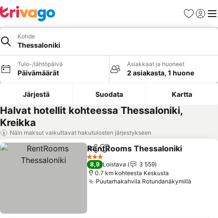
Suosikit
Kirjaud
Val
Kohde
Thessaloniki
Tulo-/lähtöpäivä
Asiakkaat ja huoneet
Päivämäärät
2 asiakasta, 1 huone
Järjestä
Suodata
Kartta
Halvat hotellit kohteessa Thessaloniki,
Kreikka
Näin maksut vaikuttavat hakutulosten järjestykseen
RentRooms Thessaloniki
Jaa
Lisää suosikkeihin
3 Tähtiluokitus
8,9
Loistava
3 559
0.7 km kohteesta Keskusta
Puutarhakahvila Rotundanäkymillä