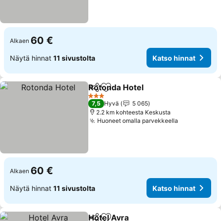
60 €
Alkaen
Näytä hinnat
11 sivustolta
Katso hinnat
Rotonda Hotel
Jaa
Lisää suosikkeihin
3 Tähtiluokitus
7,5
Hyvä
5 065
2.2 km kohteesta Keskusta
Huoneet omalla parvekkeella
60 €
Alkaen
Näytä hinnat
11 sivustolta
Katso hinnat
Hotel Avra