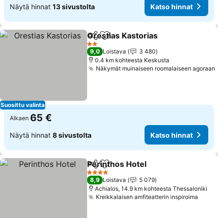
Näytä hinnat
13 sivustolta
Katso hinnat
Orestias Kastorias
Jaa
Lisää suosikkeihin
2 Tähtiluokitus
9,0
Loistava
3 480
0.4 km kohteesta Keskusta
Näkymät muinaiseen roomalaiseen agoraan
Suosittu valinta
65 €
Alkaen
Näytä hinnat
8 sivustolta
Katso hinnat
Perinthos Hotel
Jaa
Lisää suosikkeihin
4 Tähtiluokitus
8,9
Loistava
5 079
Achialos, 14.9 km kohteesta Thessaloniki
Kreikkalaisen amfiteatterin inspiroima