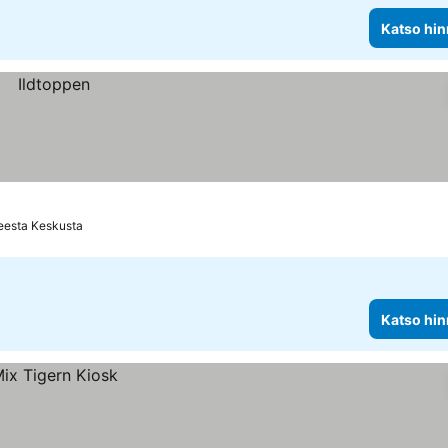
Katso hin
eesta Keskusta
Katso hin