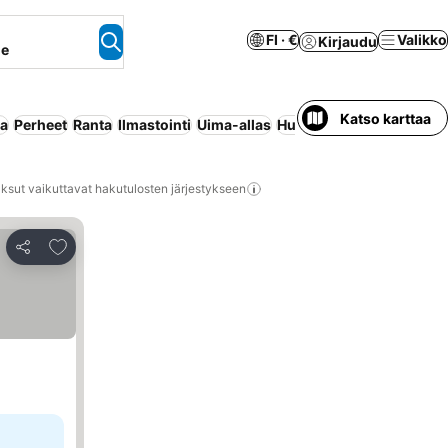
FI · €
Valikko
Kirjaudu
ne
Katso karttaa
aa
Perheet
Ranta
Ilmastointi
Uima-allas
Huoneisto palveluilla
Ko
ksut vaikuttavat hakutulosten järjestykseen
Lisää suosikkeihin
Jaa