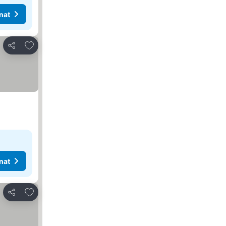
nat
Lisää suosikkeihin
Jaa
nat
Lisää suosikkeihin
Jaa