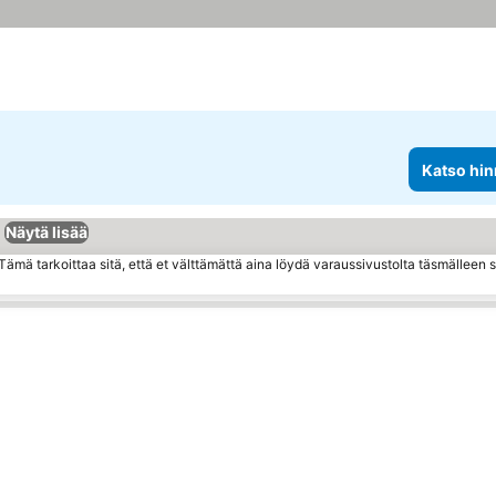
Katso hin
Näytä lisää
ämä tarkoittaa sitä, että et välttämättä aina löydä varaussivustolta täsmälleen