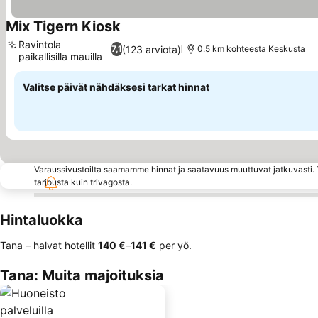
Mix Tigern Kiosk
Ravintola
(123 arviota)
7,1
0.5 km kohteesta Keskusta
paikallisilla mauilla
Valitse päivät nähdäksesi tarkat hinnat
Varaussivustoilta saamamme hinnat ja saatavuus muuttuvat jatkuvasti. T
tarjousta kuin trivagosta.
Hintaluokka
Tana – halvat hotellit
‎140 €
–
‎141 €
per yö.
Tana: Muita majoituksia