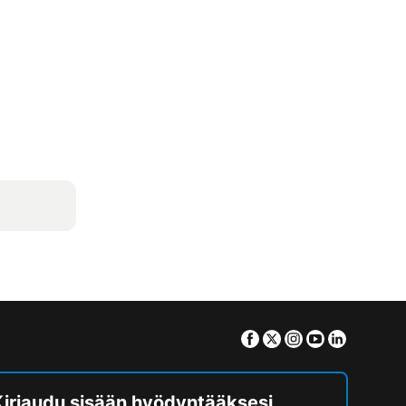
Facebook
Twitter
Instagram
Youtube
Linkedin
Kirjaudu sisään hyödyntääksesi