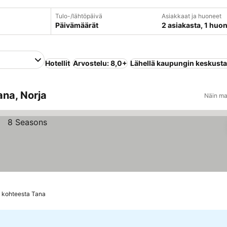
Tulo-/lähtöpäivä
Asiakkaat ja huoneet
Päivämäärät
2 asiakasta, 1 huo
Hotellit
Arvostelu: 8,0+
Lähellä kaupungin keskust
ana, Norja
Näin ma
 kohteesta Tana