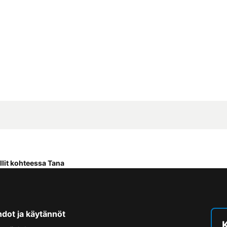
llit kohteessa Tana
hdot ja käytännöt