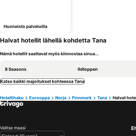
Huoneisto palveluilla
Halvat hotellit lähellä kohdetta Tana
Nämä hotellit saattavat myös kiinnostaa sinua...
8 Seasons
Ildtoppen
Katso kaikki majoitukset kohteessa Tana
Hotellihaku
Eurooppa
Norja
Finnmark
Tana
Halvat hote
Valitse maasi
E