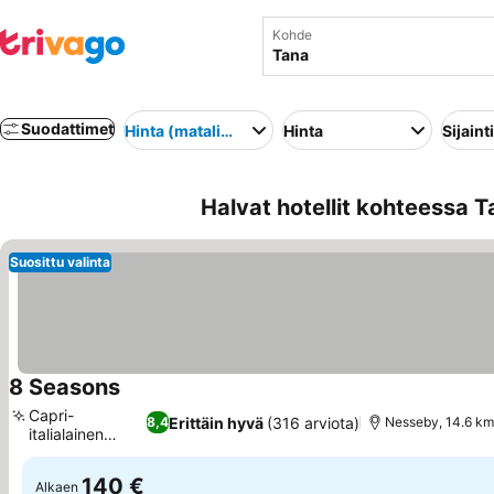
Kohde
Suodattimet
Hinta (matalimmasta korkeimpaan)
Hinta
Sijainti
Halvat hotellit kohteessa T
Suosittu valinta
8 Seasons
Capri-
Erittäin hyvä
(316 arviota)
8,4
Nesseby, 14.6 km
italialainen
ravintola
140 €
Alkaen