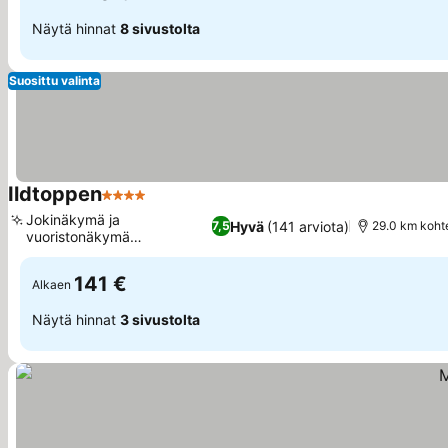
Näytä hinnat
8 sivustolta
Suosittu valinta
Ildtoppen
4 Tähtiluokitus
Jokinäkymä ja
Hyvä
(141 arviota)
7,5
29.0 km koht
vuoristonäkymä
majoituksessa
141 €
Alkaen
Näytä hinnat
3 sivustolta