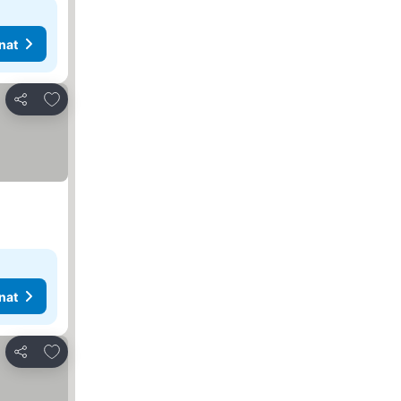
nat
Lisää suosikkeihin
Jaa
nat
Lisää suosikkeihin
Jaa