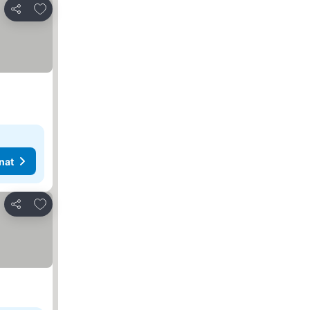
Lisää suosikkeihin
Jaa
nat
Lisää suosikkeihin
Jaa