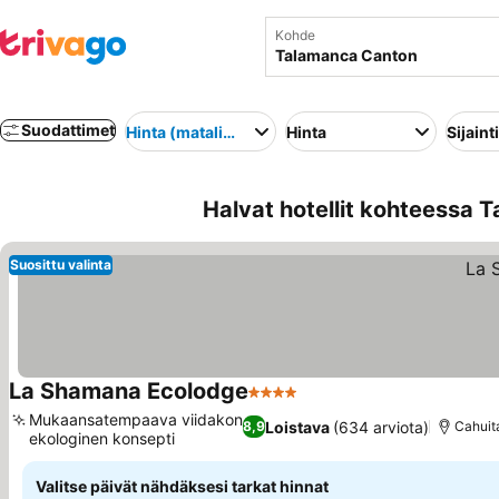
Kohde
Suodattimet
Hinta (matalimmasta korkeimpaan)
Hinta
Sijainti
Halvat hotellit kohteessa 
Suosittu valinta
La Shamana Ecolodge
4 Tähtiluokitus
Mukaansatempaava viidakon
Loistava
(634 arviota)
8,9
Cahuit
ekologinen konsepti
Valitse päivät nähdäksesi tarkat hinnat