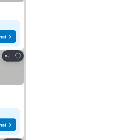
nat
Lisää suosikkeihin
Jaa
nat