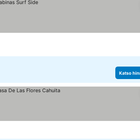
Katso hin
tus