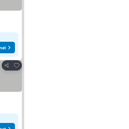
nat
Lisää suosikkeihin
Jaa
nat