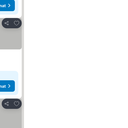
nat
Lisää suosikkeihin
Jaa
nat
Lisää suosikkeihin
Jaa