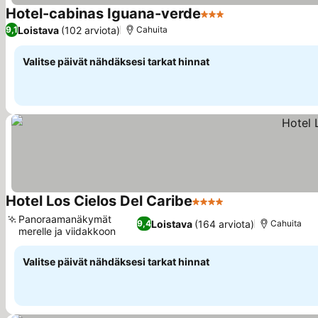
Hotel-cabinas Iguana-verde
3 Tähtiluokitus
Loistava
(102 arviota)
9,1
Cahuita
Valitse päivät nähdäksesi tarkat hinnat
Hotel Los Cielos Del Caribe
4 Tähtiluokitus
Panoraamanäkymät
Loistava
(164 arviota)
9,4
Cahuita
merelle ja viidakkoon
Valitse päivät nähdäksesi tarkat hinnat