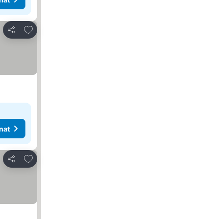
Lisää suosikkeihin
Jaa
nat
Lisää suosikkeihin
Jaa