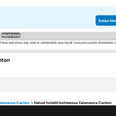
Katso hin
Näytä lisää
ämä tarkoittaa sitä, että et välttämättä aina löydä varaussivustolta täsmälleen
nton
alamanca Canton
Halvat hotellit kohteessa Talamanca Canton