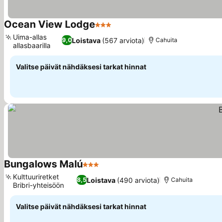
Ocean View Lodge
3 Tähtiluokitus
Uima-allas
Loistava
(567 arviota)
9,0
Cahuita
allasbaarilla
Valitse päivät nähdäksesi tarkat hinnat
Bungalows Malú
3 Tähtiluokitus
Kulttuuriretket
Loistava
(490 arviota)
8,5
Cahuita
Bribri-yhteisöön
Valitse päivät nähdäksesi tarkat hinnat