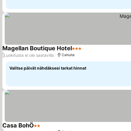
Magellan Boutique Hotel
3 Tähtiluokitus
Luokitusta ei ole saatavilla
/
Cahuita
Valitse päivät nähdäksesi tarkat hinnat
Casa BohÖ
2 Tähtiluokitus