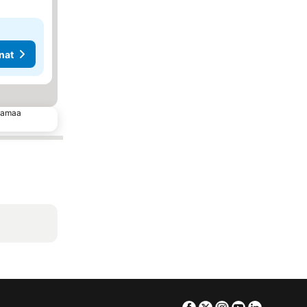
nat
 samaa
Facebook
Twitter
Instagram
Youtube
Linkedin