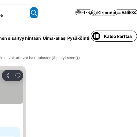
FI · €
Valikko
Kirjaudu
ne
Katso karttaa
en sisältyy hintaan
Uima-allas
Pysäköinti
Ranta
Huoneisto palve
ksut vaikuttavat hakutulosten järjestykseen
Lisää suosikkeihin
Jaa