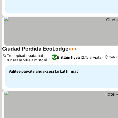
Ciudad Perdida EcoLodge
3 Tähtiluokitus
Trooppiset puutarhat
Erittäin hyvä
(275 arviota)
8,4
Cahui
runsaalla villieläimistöllä
Valitse päivät nähdäksesi tarkat hinnat