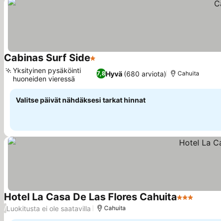
Cabinas Surf Side
1 Tähtiluokitus
Yksityinen pysäköinti
Hyvä
(680 arviota)
7,8
Cahuita
huoneiden vieressä
Valitse päivät nähdäksesi tarkat hinnat
Hotel La Casa De Las Flores Cahuita
3 Tähtiluoki
Luokitusta ei ole saatavilla
/
Cahuita