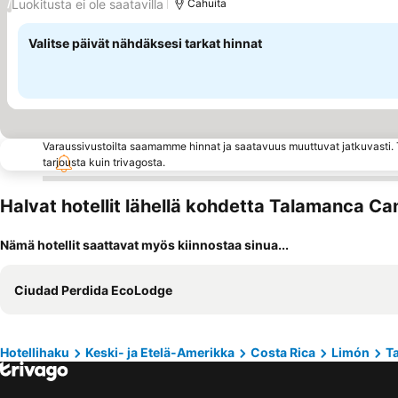
Luokitusta ei ole saatavilla
/
Cahuita
Valitse päivät nähdäksesi tarkat hinnat
Varaussivustoilta saamamme hinnat ja saatavuus muuttuvat jatkuvasti. T
tarjousta kuin trivagosta.
Halvat hotellit lähellä kohdetta Talamanca Ca
Nämä hotellit saattavat myös kiinnostaa sinua...
Ciudad Perdida EcoLodge
Hotellihaku
Keski- ja Etelä-Amerikka
Costa Rica
Limón
T