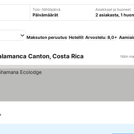
Tulo-/lähtöpäivä
Asiakkaat ja huoneet
Päivämäärät
2 asiakasta, 1 huo
Maksuton peruutus
Hotellit
Arvostelu: 8,0+
Aamiain
Talamanca Canton, Costa Rica
Näin ma
a