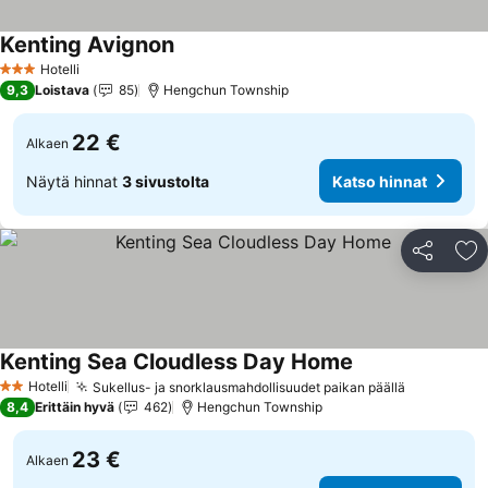
Kenting Avignon
Hotelli
3 Tähtiluokitus
9,3
Loistava
85
Hengchun Township
22 €
Alkaen
Näytä hinnat
3 sivustolta
Katso hinnat
Jaa
Li
Kenting Sea Cloudless Day Home
Hotelli
Sukellus- ja snorklausmahdollisuudet paikan päällä
2 Tähtiluokitus
8,4
Erittäin hyvä
462
Hengchun Township
23 €
Alkaen