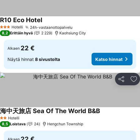
R10 Eco Hotel
Hotelli
24h-vastaanottopalvelu
3 Tähtiluokitus
8,2
Erittäin hyvä
2 229
Kaohsiung City
22 €
Alkaen
Näytä hinnat
8 sivustolta
Katso hinnat
Jaa
Li
海中天旅店 Sea Of The World B&B
Hotelli
2 Tähtiluokitus
8,5
Loistava
24
Hengchun Township
22 €
Alkaen