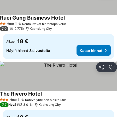
Ruei Gung Business Hotel
Hotelli
Rentouttavat hierontapalvelut
2 Tähtiluokitus
7,0
2 775
Kaohsiung City
18 €
Alkaen
Näytä hinnat
8 sivustolta
Katso hinnat
Jaa
Li
The Rivero Hotel
Hotelli
Kätevä yhteinen oleskelutila
3 Tähtiluokitus
7,7
Hyvä
3 016
Kaohsiung City