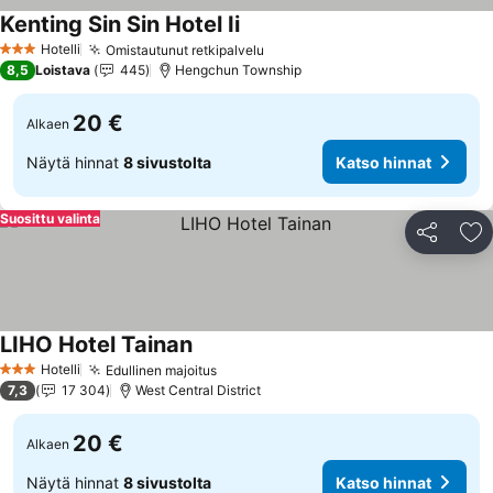
Kenting Sin Sin Hotel Ii
Hotelli
Omistautunut retkipalvelu
3 Tähtiluokitus
8,5
Loistava
445
Hengchun Township
20 €
Alkaen
Näytä hinnat
8 sivustolta
Katso hinnat
Suosittu valinta
Jaa
Li
LIHO Hotel Tainan
Hotelli
Edullinen majoitus
3 Tähtiluokitus
7,3
17 304
West Central District
20 €
Alkaen
Näytä hinnat
8 sivustolta
Katso hinnat