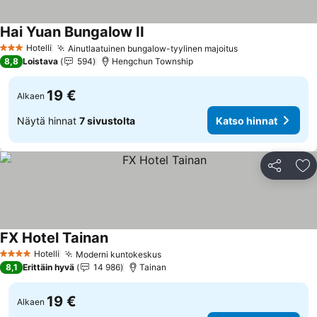
Hai Yuan Bungalow II
Hotelli
Ainutlaatuinen bungalow-tyylinen majoitus
3 Tähtiluokitus
8,8
Loistava
594
Hengchun Township
19 €
Alkaen
Näytä hinnat
7 sivustolta
Katso hinnat
Jaa
Li
FX Hotel Tainan
Hotelli
Moderni kuntokeskus
4 Tähtiluokitus
8,1
Erittäin hyvä
14 986
Tainan
19 €
Alkaen