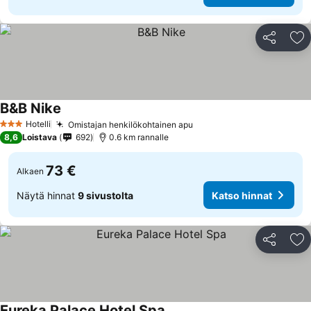
Jaa
Li
B&B Nike
Hotelli
Omistajan henkilökohtainen apu
3 Tähtiluokitus
8,6
Loistava
692
0.6 km rannalle
73 €
Alkaen
Näytä hinnat
9 sivustolta
Katso hinnat
Jaa
Li
Eureka Palace Hotel Spa