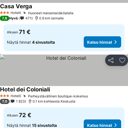
Casa Verga
Hotelli
Huoneet maisemanäköalalla
3 Tähtiluokitus
7,8
Hyvä
471
0.6 km rannalle
71 €
Alkaen
Näytä hinnat
4 sivustolta
Katso hinnat
Jaa
Li
Hotel dei Coloniali
Hotelli
Perheystävällinen boutique-kokemus
3 Tähtiluokitus
7,0
1 823
0.1 km kohteesta Keskusta
72 €
Alkaen
Näytä hinnat
15 sivustolta
Katso hinnat