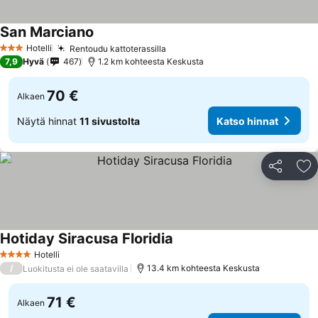
San Marciano
Hotelli
Rentoudu kattoterassilla
3 Tähtiluokitus
7,9
Hyvä
467
1.2 km kohteesta Keskusta
70 €
Alkaen
Näytä hinnat
11 sivustolta
Katso hinnat
Jaa
Li
Hotiday Siracusa Floridia
Hotelli
4 Tähtiluokitus
/
13.4 km kohteesta Keskusta
Luokitusta ei ole saatavilla
71 €
Alkaen