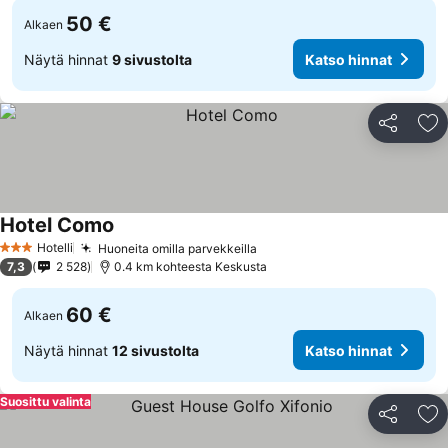
50 €
Alkaen
Näytä hinnat
9 sivustolta
Katso hinnat
Jaa
Li
Hotel Como
Hotelli
Huoneita omilla parvekkeilla
3 Tähtiluokitus
7,3
2 528
0.4 km kohteesta Keskusta
60 €
Alkaen
Näytä hinnat
12 sivustolta
Katso hinnat
Suosittu valinta
Jaa
Li