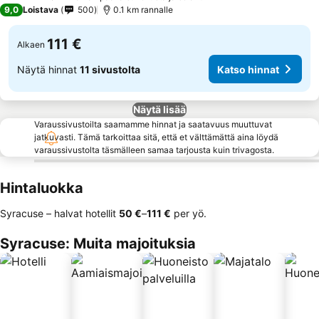
3 Tähtiluokitus
9,0
Loistava
500
0.1 km rannalle
111 €
Alkaen
Näytä hinnat
11 sivustolta
Katso hinnat
Näytä lisää
Varaussivustoilta saamamme hinnat ja saatavuus muuttuvat
jatkuvasti. Tämä tarkoittaa sitä, että et välttämättä aina löydä
varaussivustolta täsmälleen samaa tarjousta kuin trivagosta.
Hintaluokka
Syracuse – halvat hotellit
‎50 €
–
‎111 €
per yö.
Syracuse: Muita majoituksia