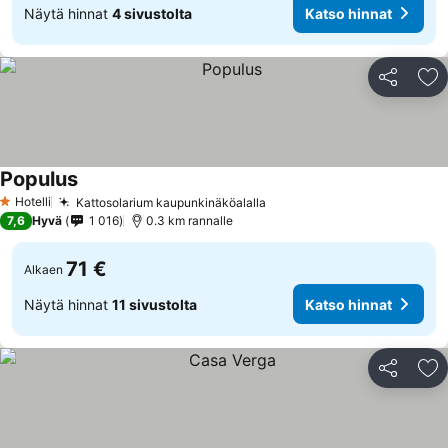
Näytä hinnat
4 sivustolta
Katso hinnat
Jaa
Li
Populus
Hotelli
Kattosolarium kaupunkinäköalalla
1 Tähtiluokitus
7,6
Hyvä
1 016
0.3 km rannalle
71 €
Alkaen
Näytä hinnat
11 sivustolta
Katso hinnat
Jaa
Li