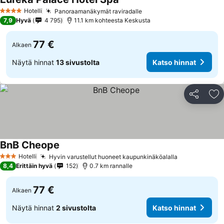
Hotelli
Panoraamanäkymät raviradalle
4 Tähtiluokitus
7,9
Hyvä
4 795
11.1 km kohteesta Keskusta
77 €
Alkaen
Näytä hinnat
13 sivustolta
Katso hinnat
Jaa
Li
BnB Cheope
Hotelli
Hyvin varustellut huoneet kaupunkinäköalalla
3 Tähtiluokitus
8,4
Erittäin hyvä
152
0.7 km rannalle
77 €
Alkaen
Näytä hinnat
2 sivustolta
Katso hinnat