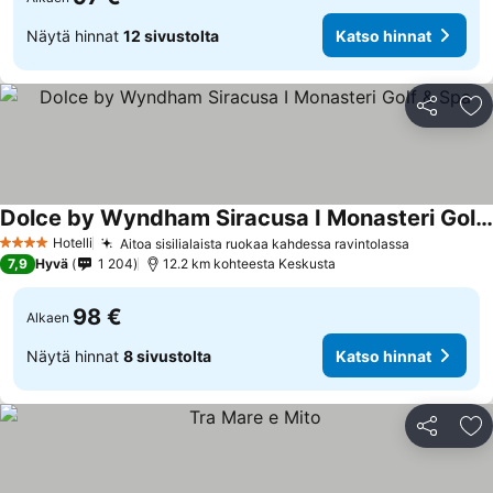
Näytä hinnat
12 sivustolta
Katso hinnat
Jaa
Li
Dolce by Wyndham Siracusa I Monasteri Golf & Spa
Hotelli
Aitoa sisilialaista ruokaa kahdessa ravintolassa
4 Tähtiluokitus
7,9
Hyvä
1 204
12.2 km kohteesta Keskusta
98 €
Alkaen
Näytä hinnat
8 sivustolta
Katso hinnat
Jaa
Li