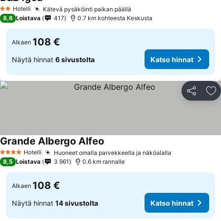
Hotelli
Kätevä pysäköinti paikan päällä
2 Tähtiluokitus
8,6
Loistava
417
0.7 km kohteesta Keskusta
108 €
Alkaen
Näytä hinnat
6 sivustolta
Katso hinnat
Jaa
Li
Grande Albergo Alfeo
Hotelli
Huoneet omalla parvekkeella ja näköalalla
4 Tähtiluokitus
8,5
Loistava
3 961
0.6 km rannalle
108 €
Alkaen
Näytä hinnat
14 sivustolta
Katso hinnat