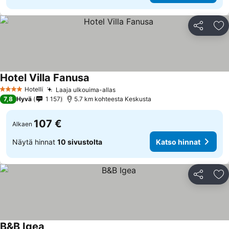
Jaa
Li
Hotel Villa Fanusa
Hotelli
Laaja ulkouima-allas
4 Tähtiluokitus
7,8
Hyvä
1 157
5.7 km kohteesta Keskusta
107 €
Alkaen
Näytä hinnat
10 sivustolta
Katso hinnat
Jaa
Li
B&B Igea