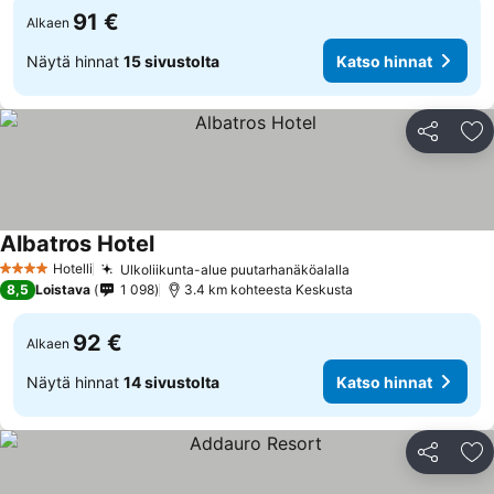
91 €
Alkaen
Näytä hinnat
15 sivustolta
Katso hinnat
Jaa
Li
Albatros Hotel
Hotelli
Ulkoliikunta-alue puutarhanäköalalla
4 Tähtiluokitus
8,5
Loistava
1 098
3.4 km kohteesta Keskusta
92 €
Alkaen
Näytä hinnat
14 sivustolta
Katso hinnat
Jaa
Li