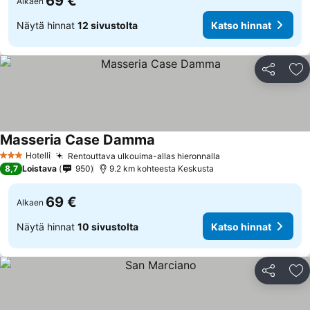
69 €
Alkaen
Näytä hinnat
12 sivustolta
Katso hinnat
Jaa
Li
Masseria Case Damma
Hotelli
Rentouttava ulkouima-allas hieronnalla
3 Tähtiluokitus
8,7
Loistava
950
9.2 km kohteesta Keskusta
69 €
Alkaen
Näytä hinnat
10 sivustolta
Katso hinnat
Jaa
Li