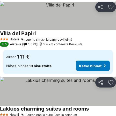
Jaa
Li
Villa dei Papiri
Hotelli
Luomu sitrus- ja papyrusviljelmä
3 Tähtiluokitus
8,5
Loistava
1 523
5.4 km kohteesta Keskusta
111 €
Alkaen
Näytä hinnat
13 sivustolta
Katso hinnat
Jaa
Li
Lakkios charming suites and rooms
Hotelli
Paikan päällä sukellusta ja solarium