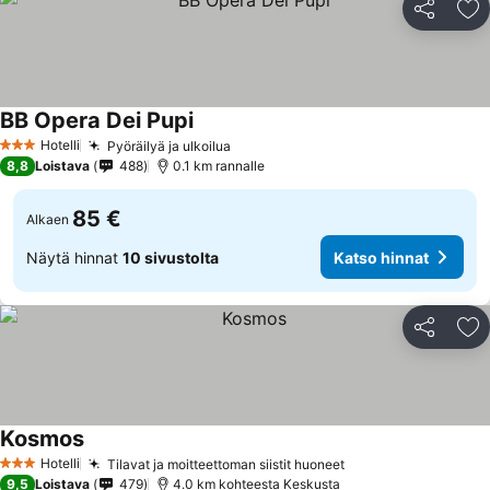
Jaa
Li
BB Opera Dei Pupi
Hotelli
Pyöräilyä ja ulkoilua
3 Tähtiluokitus
8,8
Loistava
488
0.1 km rannalle
85 €
Alkaen
Näytä hinnat
10 sivustolta
Katso hinnat
Jaa
Li
Kosmos
Hotelli
Tilavat ja moitteettoman siistit huoneet
3 Tähtiluokitus
9,5
Loistava
479
4.0 km kohteesta Keskusta