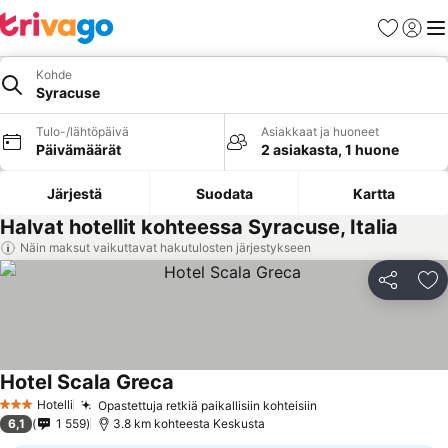
Suosikit
Kirjaud
Val
Kohde
Syracuse
Tulo-/lähtöpäivä
Asiakkaat ja huoneet
Päivämäärät
2 asiakasta, 1 huone
Järjestä
Suodata
Kartta
Halvat hotellit kohteessa Syracuse, Italia
Näin maksut vaikuttavat hakutulosten järjestykseen
Jaa
Li
Hotel Scala Greca
Hotelli
Opastettuja retkiä paikallisiin kohteisiin
3 Tähtiluokitus
6,1
1 559
3.8 km kohteesta Keskusta