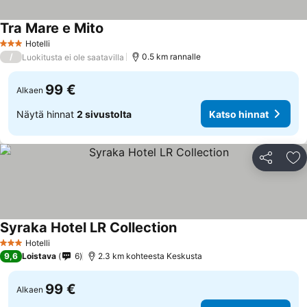
Tra Mare e Mito
Hotelli
3 Tähtiluokitus
/
0.5 km rannalle
Luokitusta ei ole saatavilla
99 €
Alkaen
Näytä hinnat
2 sivustolta
Katso hinnat
Jaa
Li
Syraka Hotel LR Collection
Hotelli
3 Tähtiluokitus
9,6
Loistava
6
2.3 km kohteesta Keskusta
99 €
Alkaen