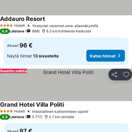
Addauro Resort
Hotelli
Yksityiset verannat uima-allasnäkymillä
4 Tähtiluokitus
8,6
Loistava
868
6.3 km kohteesta Keskusta
96 €
Alkaen
Näytä hinnat
13 sivustolta
Katso hinnat
Suosittu valinta
Jaa
Li
Grand Hotel Villa Politi
Hotelli
Historiallinen kallionrinteen sijainti
4 Tähtiluokitus
8,6
Loistava
5 717
0.7 km rannalle
97 €
Alkaen