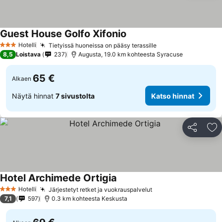
Guest House Golfo Xifonio
Hotelli
Tietyissä huoneissa on pääsy terassille
3 Tähtiluokitus
8,5
Loistava
237
Augusta, 19.0 km kohteesta Syracuse
65 €
Alkaen
Näytä hinnat
7 sivustolta
Katso hinnat
Jaa
Li
Hotel Archimede Ortigia
Hotelli
Järjestetyt retket ja vuokrauspalvelut
3 Tähtiluokitus
7,1
597
0.3 km kohteesta Keskusta