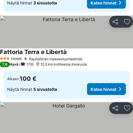
Näytä hinnat
3 sivustolta
Katso hinnat
Jaa
Li
Fattoria Terra e Libertà
Hotelli
Rauhallinen maaseutuympäristö
3 Tähtiluokitus
7,8
Hyvä
179
12.5 km kohteesta Keskusta
100 €
Alkaen
Näytä hinnat
5 sivustolta
Katso hinnat
Jaa
Li