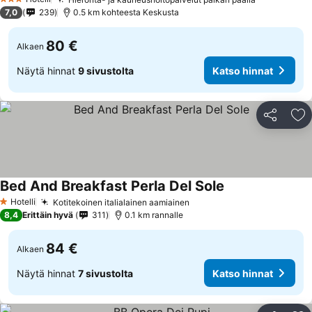
3 Tähtiluokitus
7,0
239
0.5 km kohteesta Keskusta
80 €
Alkaen
Näytä hinnat
9 sivustolta
Katso hinnat
Jaa
Li
Bed And Breakfast Perla Del Sole
Hotelli
Kotitekoinen italialainen aamiainen
1 Tähtiluokitus
8,4
Erittäin hyvä
311
0.1 km rannalle
84 €
Alkaen
Näytä hinnat
7 sivustolta
Katso hinnat