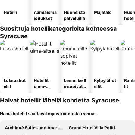
Hotelli
Aamiaisma
Huoneisto
Majatalo
Huon
joitukset
palveluilla
hotel
Suosittuja hotellikategorioita kohteessa
Syracuse
Luksushot
Hotellit
Lemmikeill
Kylpylähot
Rant
ellit
uima-
e sopivat
ellit
lit
altaalla
hotellit
Halvat hotellit lähellä kohdetta Syracuse
Nämä hotellit saattavat myös kiinnostaa sinua...
Archinuè Suites and Apartments
Grand Hotel Villa Politi