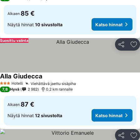
85 €
Alkaen
Näytä hinnat
10 sivustolta
Katso hinnat
Suosittu valinta
Jaa
Li
Alla Giudecca
Hotelli
Viehättävä jaettu sisäpiha
3 Tähtiluokitus
7,8
Hyvä
2 982
0.2 km rannalle
87 €
Alkaen
Näytä hinnat
12 sivustolta
Katso hinnat
Jaa
Li