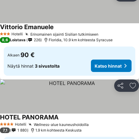
Vittorio Emanuele
Hotelli
Erinomainen sijainti Sisilian tutkimiseen
3 Tähtiluokitus
8,6
Loistava
226
Floridia, 10.9 km kohteesta Syracuse
90 €
Alkaen
Näytä hinnat
3 sivustolta
Katso hinnat
Jaa
Li
HOTEL PANORAMA
Hotelli
Wellness-alue kauneushoidoilla
4 Tähtiluokitus
7,1
1 880
1.9 km kohteesta Keskusta