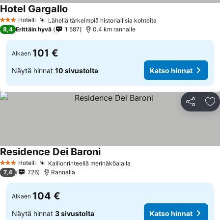
Hotel Gargallo
Hotelli
Lähellä tärkeimpiä historiallisia kohteita
3 Tähtiluokitus
8,4
Erittäin hyvä
1 587
0.4 km rannalle
101 €
Alkaen
Näytä hinnat
10 sivustolta
Katso hinnat
Jaa
Li
Residence Dei Baroni
Hotelli
Kallionrinteellä merinäköalalla
3 Tähtiluokitus
7,4
726
Rannalla
104 €
Alkaen
Näytä hinnat
3 sivustolta
Katso hinnat