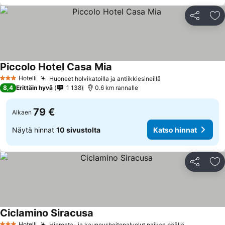
Jaa
Li
Piccolo Hotel Casa Mia
Hotelli
Huoneet holvikatoilla ja antiikkiesineillä
3 Tähtiluokitus
8,4
Erittäin hyvä
1 138
0.6 km rannalle
79 €
Alkaen
Näytä hinnat
10 sivustolta
Katso hinnat
Jaa
Li
Ciclamino Siracusa
Hotelli
Hieronta- ja kauneushoitopalvelut paikan päällä