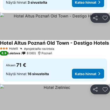
Näytä hinnat
3 sivustolta
Katso hinnat
Jaa
Li
Hotel Altus Poznań Old Town - Destigo Hotels
Hotelli
#projektalfa-ravintola
Katso hinnat
3 Tähtiluokitus
8,9
Loistava
8 060
Poznań
71 €
Alkaen
Näytä hinnat
16 sivustolta
Katso hinnat
Jaa
Li