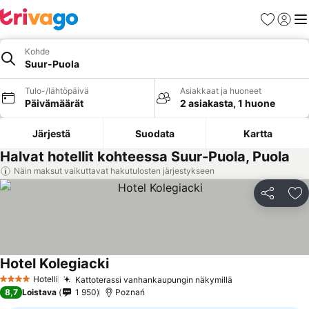
Suosikit
Kirjaud
Val
Kohde
Suur-Puola
Tulo-/lähtöpäivä
Asiakkaat ja huoneet
Päivämäärät
2 asiakasta, 1 huone
Järjestä
Suodata
Kartta
Halvat hotellit kohteessa Suur-Puola, Puola
Näin maksut vaikuttavat hakutulosten järjestykseen
Jaa
Li
Hotel Kolegiacki
Katso hinnat
Hotelli
Kattoterassi vanhankaupungin näkymillä
Katso hinnat
4 Tähtiluokitus
8,7
Loistava
1 950
Poznań