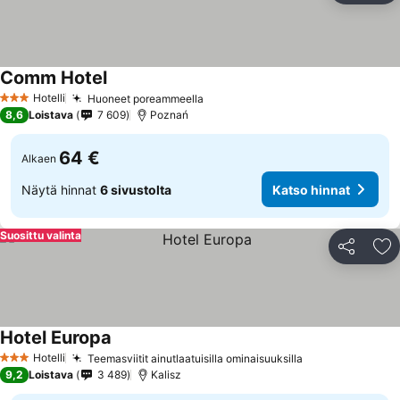
Comm Hotel
Katso hinnat
Hotelli
Huoneet poreammeella
Katso hinnat
3 Tähtiluokitus
8,6
Loistava
7 609
Poznań
64 €
Alkaen
Näytä hinnat
6 sivustolta
Katso hinnat
Suosittu valinta
Jaa
Li
Hotel Europa
Katso hinnat
Hotelli
Teemasviitit ainutlaatuisilla ominaisuuksilla
Katso hinnat
3 Tähtiluokitus
9,2
Loistava
3 489
Kalisz