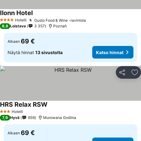
Ilonn Hotel
Katso hinnat
Hotelli
Gusto Food & Wine -ravintola
Katso hinnat
4 Tähtiluokitus
8,8
Loistava
3 357
Poznań
69 €
Alkaen
Näytä hinnat
13 sivustolta
Katso hinnat
Jaa
Li
HRS Relax RSW
Katso hinnat
Hotelli
3 Tähtiluokitus
7,9
Hyvä
659
Murowana Goślina
69 €
Alkaen