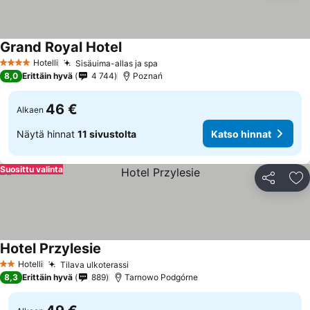
Grand Royal Hotel
Katso hinnat
Hotelli
Sisäuima-allas ja spa
Katso hinnat
4 Tähtiluokitus
8,0
Erittäin hyvä
4 744
Poznań
46 €
Alkaen
Näytä hinnat
11 sivustolta
Katso hinnat
Suosittu valinta
Jaa
Li
Hotel Przylesie
Katso hinnat
Hotelli
Tilava ulkoterassi
Katso hinnat
2 Tähtiluokitus
8,3
Erittäin hyvä
889
Tarnowo Podgórne