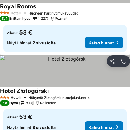
Royal Rooms
Katso hinnat
Hotelli
Huoneen harkitut mukavuudet
Katso hinnat
3 Tähtiluokitus
8,4
Erittäin hyvä
1 227
Poznań
53 €
Alkaen
Näytä hinnat
2 sivustolta
Katso hinnat
Jaa
Li
Hotel Złotogórski
Katso hinnat
Hotelli
Näkymät Złotogórskin suojelualueelle
Katso hinnat
3 Tähtiluokitus
7,8
Hyvä
890
Kościelec
53 €
Alkaen
Näytä hinnat
9 sivustolta
Katso hinnat