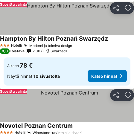
Suosittu valinta
Jaa
Li
Hampton By Hilton Poznań Swarzędz
Katso hinna
Hotelli
Moderni ja toimiva design
Katso hinnat
3 Tähtiluokitus
9,0
Loistava
2 007
Swarzedz
78 €
Alkaen
Näytä hinnat
10 sivustolta
Katso hinnat
Suosittu valinta
Jaa
Li
Novotel Poznan Centrum
Katso hinnat
Hotelli
Winestone-ravintola ja -baari
Katso hinnat