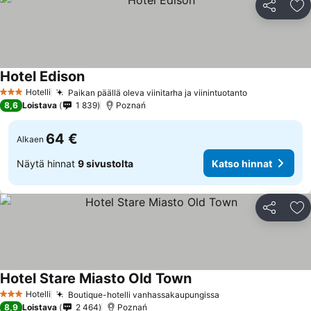
Jaa
Li
Hotel Edison
Katso hinnat
Hotelli
Paikan päällä oleva viinitarha ja viinintuotanto
Katso hinna
3 Tähtiluokitus
8,6
Loistava
1 839
Poznań
64 €
Alkaen
Näytä hinnat
9 sivustolta
Katso hinnat
Jaa
Li
Hotel Stare Miasto Old Town
Katso hinnat
Hotelli
Boutique-hotelli vanhassakaupungissa
Katso hinnat
3 Tähtiluokitus
8,9
Loistava
2 464
Poznań