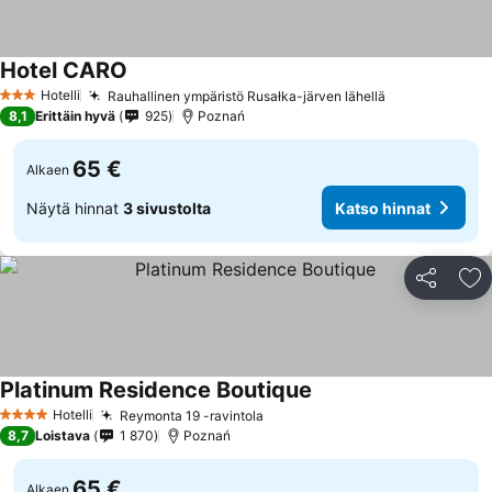
Hotel CARO
Katso hinnat
Hotelli
Rauhallinen ympäristö Rusałka-järven lähellä
Katso hinnat
3 Tähtiluokitus
8,1
Erittäin hyvä
925
Poznań
65 €
Alkaen
Näytä hinnat
3 sivustolta
Katso hinnat
Jaa
Li
Platinum Residence Boutique
Katso hinnat
Hotelli
Reymonta 19 -ravintola
Katso hinnat
4 Tähtiluokitus
8,7
Loistava
1 870
Poznań
65 €
Alkaen