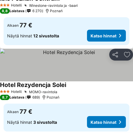
Katso hinnat
Hotelli
Winestone-ravintola ja -baari
Katso hinnat
3 Tähtiluokitus
8,8
Loistava
6 270
Poznań
77 €
Alkaen
Näytä hinnat
12 sivustolta
Katso hinnat
Jaa
Li
Hotel Rezydencja Solei
Katso hinnat
Hotelli
MOMO-ravintola
Katso hinnat
3 Tähtiluokitus
8,7
Loistava
689
Poznań
77 €
Alkaen
Näytä hinnat
3 sivustolta
Katso hinnat