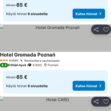
65 €
Alkaen
Näytä hinnat
6 sivustolta
Katso hinnat
Jaa
Li
Hotel Gromada Poznań
Katso hinnat
Hotelli
Rentouttava saunaosasto
Katso hinnat
3 Tähtiluokitus
8,3
Erittäin hyvä
6 930
Poznań
65 €
Alkaen
Näytä hinnat
6 sivustolta
Katso hinnat
Jaa
Li