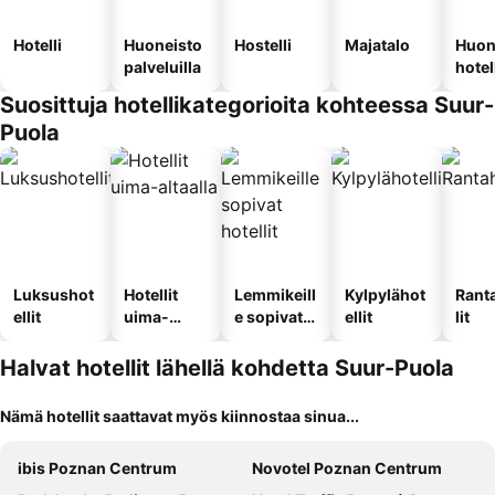
Hotelli
Huoneisto
Hostelli
Majatalo
Huon
palveluilla
hotel
Suosittuja hotellikategorioita kohteessa Suur-
Puola
Luksushot
Hotellit
Lemmikeill
Kylpylähot
Rant
ellit
uima-
e sopivat
ellit
lit
altaalla
hotellit
Halvat hotellit lähellä kohdetta Suur-Puola
Nämä hotellit saattavat myös kiinnostaa sinua...
ibis Poznan Centrum
Novotel Poznan Centrum