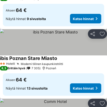
64 €
Alkaen
Näytä hinnat
9 sivustolta
Katso hinnat
Jaa
Li
ibis Poznan Stare Miasto
Katso hinnat
Hotelli
Moderni tiilinen kaupunkiretriitti
Katso hinnat
2 Tähtiluokitus
8,3
Erittäin hyvä
7 305
Poznań
64 €
Alkaen
Näytä hinnat
13 sivustolta
Katso hinnat
Jaa
Li