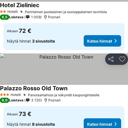
Hotel Zieliniec
Katso hinnat
Hotelli
Perinteinen puolalainen ja eurooppalainen ravintola
Katso hin
2 Tähtiluokitus
8,5
Loistava
1 009
Poznań
72 €
Alkaen
Näytä hinnat
3 sivustolta
Katso hinnat
Jaa
Li
Palazzo Rosso Old Town
Katso hinnat
Hotelli
Panoraamahissi ja näkymät kaupungintalolle
Katso hinnat
3 Tähtiluokitus
9,0
Loistava
3 720
Poznań
73 €
Alkaen
Näytä hinnat
8 sivustolta
Katso hinnat