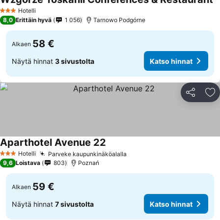
K
Hotelli
3 Tähtiluokitus
8,0
Erittäin hyvä
1 056
Tarnowo Podgórne
58 €
Alkaen
Näytä hinnat
3 sivustolta
Katso hinnat
Jaa
Li
Aparthotel Avenue 22
Katso hinnat
Hotelli
Parveke kaupunkinäköalalla
Katso hinnat
3 Tähtiluokitus
9,6
Loistava
803
Poznań
59 €
Alkaen
Näytä hinnat
7 sivustolta
Katso hinnat