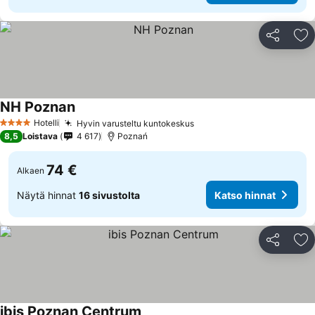
Jaa
Li
NH Poznan
Katso hinnat
Hotelli
Hyvin varusteltu kuntokeskus
Katso hinnat
4 Tähtiluokitus
8,5
Loistava
4 617
Poznań
74 €
Alkaen
Näytä hinnat
16 sivustolta
Katso hinnat
Jaa
Li
ibis Poznan Centrum