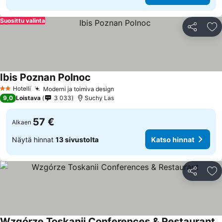
Suosittu valinta
Jaa
Li
Ibis Poznan Polnoc
Katso hinnat
Hotelli
Moderni ja toimiva design
Katso hinnat
2 Tähtiluokitus
9,0
Loistava
3 033
Suchy Las
57 €
Alkaen
Näytä hinnat
13 sivustolta
Katso hinnat
Jaa
Li
Wzgórze Toskanii Conferences & Restaurant