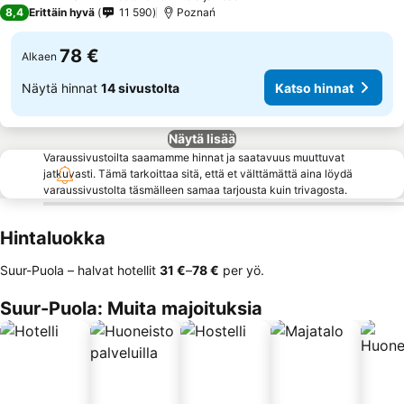
4 Tähtiluokitus
8,4
Erittäin hyvä
11 590
Poznań
78 €
Alkaen
Näytä hinnat
14 sivustolta
Katso hinnat
Näytä lisää
Varaussivustoilta saamamme hinnat ja saatavuus muuttuvat
jatkuvasti. Tämä tarkoittaa sitä, että et välttämättä aina löydä
varaussivustolta täsmälleen samaa tarjousta kuin trivagosta.
Hintaluokka
Suur-Puola – halvat hotellit
‎31 €
–
‎78 €
per yö.
Suur-Puola: Muita majoituksia