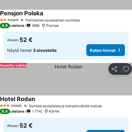
Pensjon Polska
Katso hinnat
Hotelli
Perinteinen puolalainen ravintola
Katso hinnat
2 Tähtiluokitus
8,9
Loistava
898
Poznań
52 €
Alkaen
Näytä hinnat
3 sivustolta
Katso hinnat
Suosittu valinta
Jaa
Li
Hotel Rodan
Katso hinnat
Hotelli
Gurmee puolalaista ja kansainvälistä ruokaa
Katso hinnat
3 Tähtiluokitus
8,8
Loistava
1 714
Kórnik
52 €
Alkaen