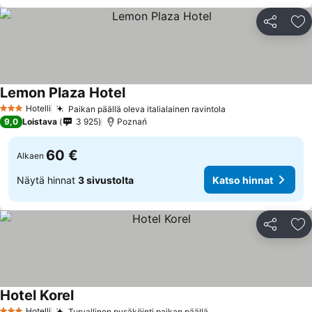
Jaa
Li
Lemon Plaza Hotel
Katso hinnat
Hotelli
Paikan päällä oleva italialainen ravintola
Katso hinnat
3 Tähtiluokitus
9,0
Loistava
3 925
Poznań
60 €
Alkaen
Näytä hinnat
3 sivustolta
Katso hinnat
Jaa
Li
Hotel Korel
Katso hinnat
Hotelli
Turvallinen pysäköinti paikan päällä