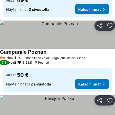
49 €
Alkaen
Näytä hinnat
3 sivustolta
Katso hinnat
Jaa
Li
Campanile Poznan
Katso hinnat
Hotelli
Historiallinen valokuvagalleria sisustuksena
Katso hinnat
2 Tähtiluokitus
7,9
Hyvä
5 532
Poznań
50 €
Alkaen
Näytä hinnat
12 sivustolta
Katso hinnat
Jaa
Li