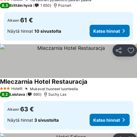
Katso hinnat
3 Tähtiluokitus
8,3
Erittäin hyvä
1 650
Poznań
61 €
Alkaen
Näytä hinnat
10 sivustolta
Katso hinnat
Jaa
Li
Mleczarnia Hotel Restauracja
Katso hinnat
Hotelli
Mukavat huoneet luonteella
Katso hinnat
3 Tähtiluokitus
9,2
Loistava
690
Suchy Las
63 €
Alkaen
Näytä hinnat
3 sivustolta
Katso hinnat