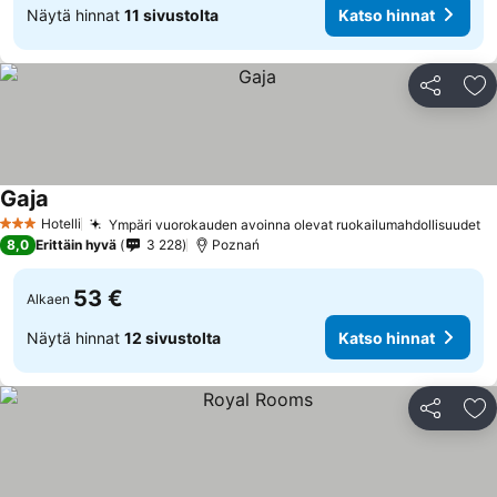
Näytä hinnat
11 sivustolta
Katso hinnat
Jaa
Li
Gaja
Katso hinnat
Hotelli
Ympäri vuorokauden avoinna olevat ruokailumahdollisuudet
Ka
3 Tähtiluokitus
8,0
Erittäin hyvä
3 228
Poznań
53 €
Alkaen
Näytä hinnat
12 sivustolta
Katso hinnat
Jaa
Li