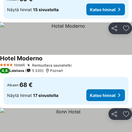
Näytä hinnat
15 sivustolta
Katso hinnat
Jaa
Li
Hotel Moderno
Katso hinnat
Hotelli
Rentouttava saunahetki
Katso hinnat
4 Tähtiluokitus
8,8
Loistava
5 330
Poznań
68 €
Alkaen
Näytä hinnat
17 sivustolta
Katso hinnat
Jaa
Li