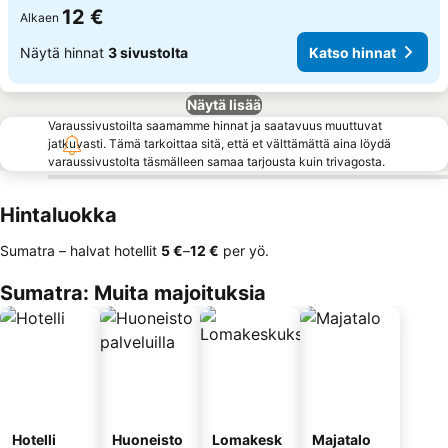
12 €
Alkaen
Näytä hinnat
3 sivustolta
Katso hinnat
Näytä lisää
Varaussivustoilta saamamme hinnat ja saatavuus muuttuvat
jatkuvasti. Tämä tarkoittaa sitä, että et välttämättä aina löydä
varaussivustolta täsmälleen samaa tarjousta kuin trivagosta.
Hintaluokka
Sumatra – halvat hotellit
‎5 €
–
‎12 €
per yö.
Sumatra: Muita majoituksia
Hotelli
Huoneisto
Lomakesk
Majatalo