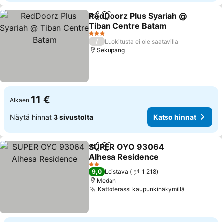
RedDoorz Plus Syariah @
Jaa
Lisää suosikkeihin
Tiban Centre Batam
3 Tähtiluokitus
/
Luokitusta ei ole saatavilla
Sekupang
11 €
Alkaen
Näytä hinnat
3 sivustolta
Katso hinnat
SUPER OYO 93064
Jaa
Lisää suosikkeihin
Alhesa Residence
2 Tähtiluokitus
9,0
Loistava
1 218
Medan
Kattoterassi kaupunkinäkymillä