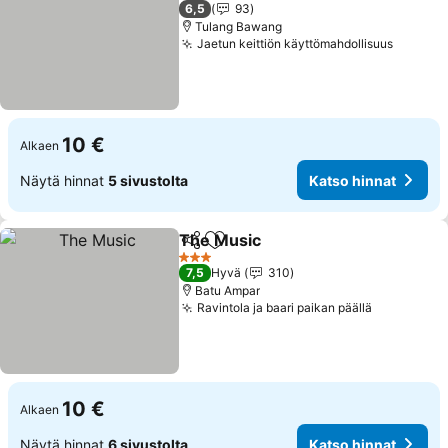
3 Tähtiluokitus
6,5
93
Tulang Bawang
Jaetun keittiön käyttömahdollisuus
10 €
Alkaen
Näytä hinnat
5 sivustolta
Katso hinnat
The Music
Jaa
Lisää suosikkeihin
3 Tähtiluokitus
7,5
Hyvä
310
Batu Ampar
Ravintola ja baari paikan päällä
10 €
Alkaen
Näytä hinnat
6 sivustolta
Katso hinnat