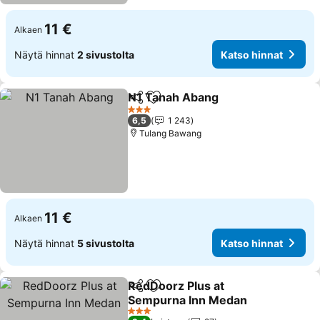
11 €
Alkaen
Näytä hinnat
2 sivustolta
Katso hinnat
N1 Tanah Abang
Jaa
Lisää suosikkeihin
3 Tähtiluokitus
6,5
1 243
Tulang Bawang
11 €
Alkaen
Näytä hinnat
5 sivustolta
Katso hinnat
RedDoorz Plus at
Jaa
Lisää suosikkeihin
Sempurna Inn Medan
3 Tähtiluokitus