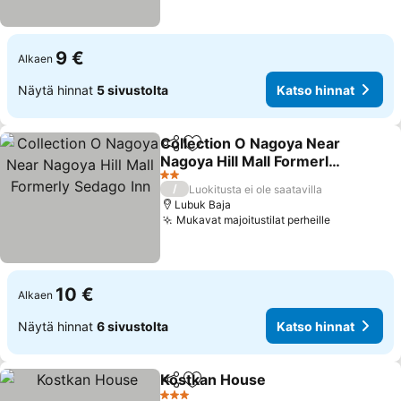
9 €
Alkaen
Näytä hinnat
5 sivustolta
Katso hinnat
Collection O Nagoya Near
Jaa
Lisää suosikkeihin
Nagoya Hill Mall Formerly
Sedago Inn
2 Tähtiluokitus
/
Luokitusta ei ole saatavilla
Lubuk Baja
Mukavat majoitustilat perheille
10 €
Alkaen
Näytä hinnat
6 sivustolta
Katso hinnat
Kostkan House
Jaa
Lisää suosikkeihin