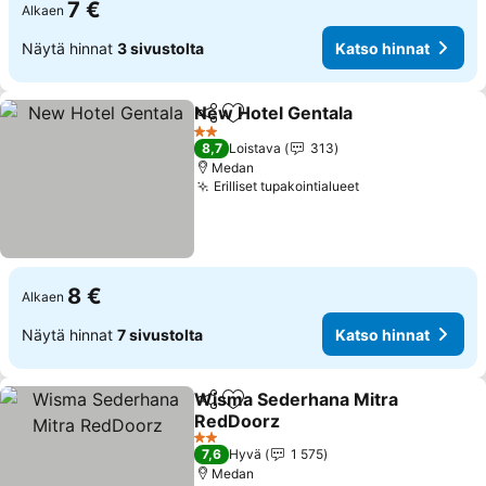
7 €
Alkaen
Näytä hinnat
3 sivustolta
Katso hinnat
New Hotel Gentala
Jaa
Lisää suosikkeihin
2 Tähtiluokitus
8,7
Loistava
313
Medan
Erilliset tupakointialueet
8 €
Alkaen
Näytä hinnat
7 sivustolta
Katso hinnat
Wisma Sederhana Mitra
Jaa
Lisää suosikkeihin
RedDoorz
2 Tähtiluokitus
7,6
Hyvä
1 575
Medan