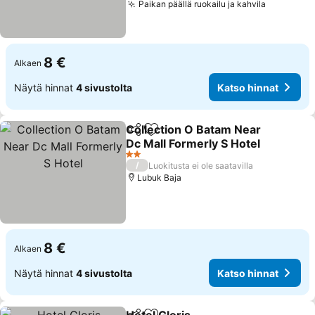
Paikan päällä ruokailu ja kahvila
8 €
Alkaen
Näytä hinnat
4 sivustolta
Katso hinnat
Collection O Batam Near
Jaa
Lisää suosikkeihin
Dc Mall Formerly S Hotel
2 Tähtiluokitus
/
Luokitusta ei ole saatavilla
Lubuk Baja
8 €
Alkaen
Näytä hinnat
4 sivustolta
Katso hinnat