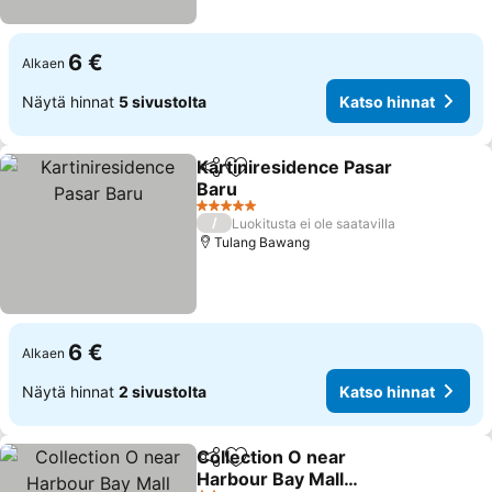
6 €
Alkaen
Näytä hinnat
5 sivustolta
Katso hinnat
Kartiniresidence Pasar
Jaa
Lisää suosikkeihin
Baru
5 Tähtiluokitus
/
Luokitusta ei ole saatavilla
Tulang Bawang
6 €
Alkaen
Näytä hinnat
2 sivustolta
Katso hinnat
Collection O near
Jaa
Lisää suosikkeihin
Harbour Bay Mall