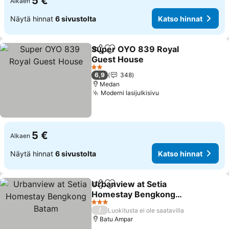
5 €
Alkaen
Näytä hinnat
6 sivustolta
Katso hinnat
Super OYO 839 Royal
Jaa
Lisää suosikkeihin
Guest House
2 Tähtiluokitus
6,9
348
Medan
Moderni lasijulkisivu
5 €
Alkaen
Näytä hinnat
6 sivustolta
Katso hinnat
Urbanview at Setia
Jaa
Lisää suosikkeihin
Homestay Bengkong
Batam
3 Tähtiluokitus
/
Luokitusta ei ole saatavilla
Batu Ampar