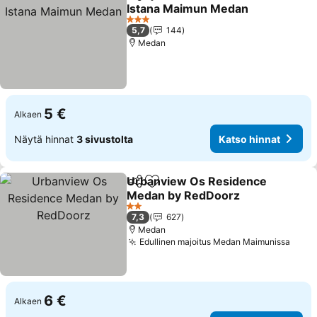
Jaa
Lisää suosikkeihin
Istana Maimun Medan
3 Tähtiluokitus
5,7
144
Medan
5 €
Alkaen
Näytä hinnat
3 sivustolta
Katso hinnat
Urbanview Os Residence
Jaa
Lisää suosikkeihin
Medan by RedDoorz
2 Tähtiluokitus
7,3
627
Medan
Edullinen majoitus Medan Maimunissa
6 €
Alkaen