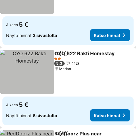
5 €
Alkaen
Näytä hinnat
3 sivustolta
Katso hinnat
OYO 622 Bakti Homestay
Jaa
Lisää suosikkeihin
2 Tähtiluokitus
5,3
412
Medan
5 €
Alkaen
Näytä hinnat
6 sivustolta
Katso hinnat
RedDoorz Plus near