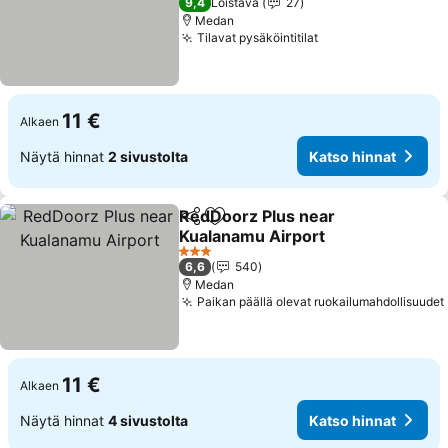
9,4
Loistava
27
Medan
Tilavat pysäköintitilat
11 €
Alkaen
Näytä hinnat
2 sivustolta
Katso hinnat
RedDoorz Plus near
Jaa
Lisää suosikkeihin
Kualanamu Airport
3 Tähtiluokitus
6,6
540
Medan
Paikan päällä olevat ruokailumahdollisuudet
11 €
Alkaen
Näytä hinnat
4 sivustolta
Katso hinnat