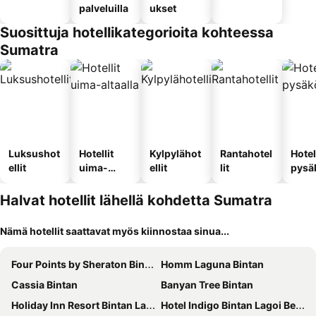
palveluilla
ukset
Suosittuja hotellikategorioita kohteessa
Sumatra
Luksushot
Hotellit
Kylpylähot
Rantahotel
Hotel
ellit
uima-
ellit
lit
pysä
altaalla
llä
Halvat hotellit lähellä kohdetta Sumatra
Nämä hotellit saattavat myös kiinnostaa sinua...
Four Points by Sheraton Bintan, Lagoi Bay
Homm Laguna Bintan
Cassia Bintan
Banyan Tree Bintan
Holiday Inn Resort Bintan Lagoi Beach By Ihg
Hotel Indigo Bintan Lagoi Beach By Ihg