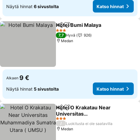
Näytä hinnat
6 sivustolta
Katso hinnat
Hotel Bumi Malaya
Jaa
Lisää suosikkeihin
3 Tähtiluokitus
7,7
Hyvä
926
Medan
9 €
Alkaen
Näytä hinnat
5 sivustolta
Katso hinnat
Hotel O Krakatau Near
Jaa
Lisää suosikkeihin
Universitas
Muhammadiya Sumatra
3 Tähtiluokitus
/
Luokitusta ei ole saatavilla
Utara ( UMSU )
Medan