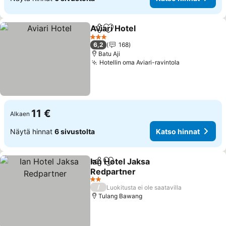
Aviari Hotel
Jaa
Lisää suosikkeihin
3 Tähtiluokitus
6,2
168
Batu Aji
Hotellin oma Aviari-ravintola
11 €
Alkaen
Näytä hinnat
6 sivustolta
Katso hinnat
Ian Hotel Jaksa
Jaa
Lisää suosikkeihin
Redpartner
2 Tähtiluokitus
/
Luokitusta ei ole saatavilla
Tulang Bawang