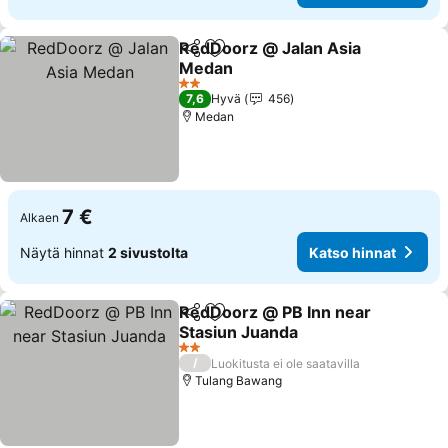
RedDoorz @ Jalan Asia
Jaa
Lisää suosikkeihin
Medan
2 Tähtiluokitus
7,6
Hyvä
456
Medan
7 €
Alkaen
Näytä hinnat
2 sivustolta
Katso hinnat
RedDoorz @ PB Inn near
Jaa
Lisää suosikkeihin
Stasiun Juanda
2 Tähtiluokitus
/
Luokitusta ei ole saatavilla
Tulang Bawang