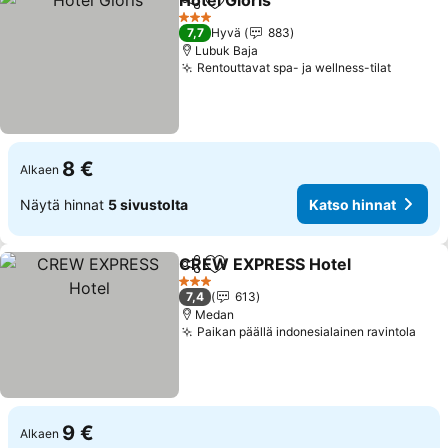
Hotel Gloris
Jaa
Lisää suosikkeihin
3 Tähtiluokitus
7,7
Hyvä
883
Lubuk Baja
Rentouttavat spa- ja wellness-tilat
8 €
Alkaen
Näytä hinnat
5 sivustolta
Katso hinnat
CREW EXPRESS Hotel
Jaa
Lisää suosikkeihin
3 Tähtiluokitus
7,4
613
Medan
Paikan päällä indonesialainen ravintola
9 €
Alkaen