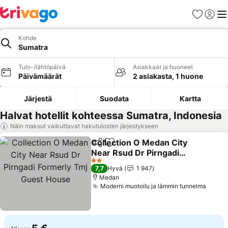
Suosikit
Kirjaud
Val
Kohde
Sumatra
Tulo-/lähtöpäivä
Asiakkaat ja huoneet
Päivämäärät
2 asiakasta, 1 huone
Järjestä
Suodata
Kartta
Halvat hotellit kohteessa Sumatra, Indonesia
Näin maksut vaikuttavat hakutulosten järjestykseen
Collection O Medan City
Jaa
Lisää suosikkeihin
Near Rsud Dr Pirngadi
Formerly Tmj Guest
2 Tähtiluokitus
7,7
Hyvä
1 947
House
Medan
Moderni muotoilu ja lämmin tunnelma