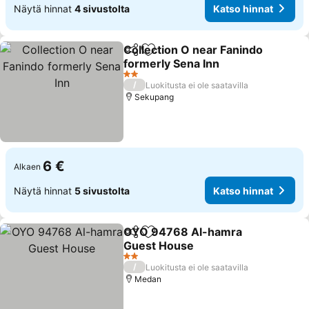
Näytä hinnat
4 sivustolta
Katso hinnat
Collection O near Fanindo
Jaa
Lisää suosikkeihin
formerly Sena Inn
2 Tähtiluokitus
/
Luokitusta ei ole saatavilla
Sekupang
6 €
Alkaen
Näytä hinnat
5 sivustolta
Katso hinnat
OYO 94768 Al-hamra
Jaa
Lisää suosikkeihin
Guest House
2 Tähtiluokitus
/
Luokitusta ei ole saatavilla
Medan