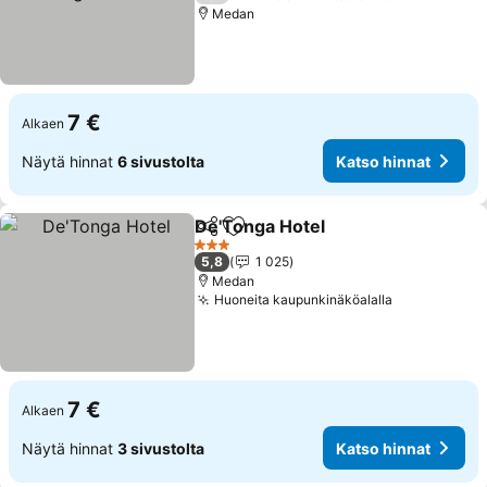
Medan
7 €
Alkaen
Näytä hinnat
6 sivustolta
Katso hinnat
De'Tonga Hotel
Jaa
Lisää suosikkeihin
3 Tähtiluokitus
5,8
1 025
Medan
Huoneita kaupunkinäköalalla
7 €
Alkaen
Näytä hinnat
3 sivustolta
Katso hinnat