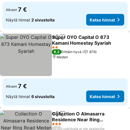
7 €
Alkaen
Näytä hinnat
2 sivustolta
Katso hinnat
Super OYO Capital O 873
Jaa
Lisää suosikkeihin
Kamani Homestay Syariah
2 Tähtiluokitus
8,2
Erittäin hyvä
876
Medan
7 €
Alkaen
Näytä hinnat
6 sivustolta
Katso hinnat
Collection O Almasarra
Jaa
Lisää suosikkeihin
Residence Near Ring
Road Medan
3 Tähtiluokitus
/
Luokitusta ei ole saatavilla