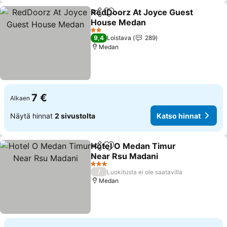
RedDoorz At Joyce Guest
Jaa
Lisää suosikkeihin
House Medan
2 Tähtiluokitus
9,4
Loistava
289
Medan
7 €
Alkaen
Näytä hinnat
2 sivustolta
Katso hinnat
Hotel O Medan Timur
Jaa
Lisää suosikkeihin
Near Rsu Madani
3 Tähtiluokitus
/
Luokitusta ei ole saatavilla
Medan