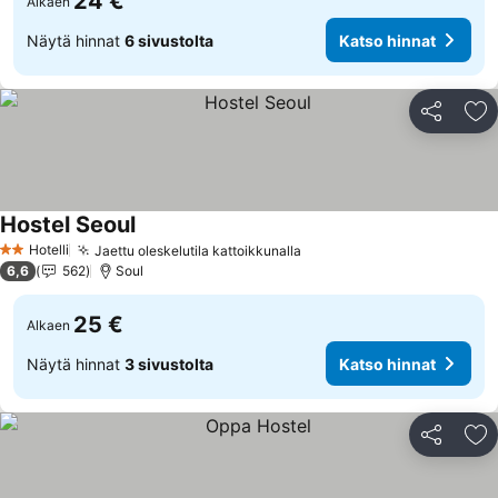
24 €
Alkaen
Näytä hinnat
6 sivustolta
Katso hinnat
Jaa
Li
Hostel Seoul
Hotelli
Jaettu oleskelutila kattoikkunalla
2 Tähtiluokitus
6,6
562
Soul
25 €
Alkaen
Näytä hinnat
3 sivustolta
Katso hinnat
Jaa
Li