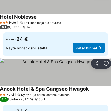
Hotel Noblesse
Hotelli
Edullinen majoitus Soulissa
3 Tähtiluokitus
6,1
733
Soul
24 €
Alkaen
Näytä hinnat
7 sivustolta
Katso hinnat
Jaa
Li
Anook Hotel & Spa Gangseo Hwagok
Hotelli
Kylpylä- ja poreallasrentoutuminen
2 Tähtiluokitus
8,5
Loistava
110
Soul