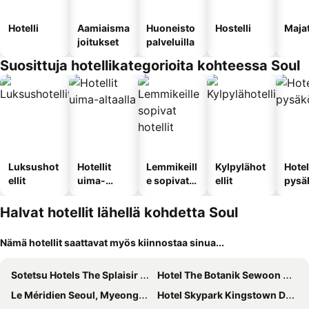
Hotelli
Aamiaisma
Huoneisto
Hostelli
Maja
joitukset
palveluilla
Suosittuja hotellikategorioita kohteessa Soul
Luksushot
Hotellit
Lemmikeill
Kylpylähot
Hotel
ellit
uima-
e sopivat
ellit
pysä
altaalla
hotellit
llä
Halvat hotellit lähellä kohdetta Soul
Nämä hotellit saattavat myös kiinnostaa sinua...
Sotetsu Hotels The Splaisir Seoul Myeongdong
Hotel The Botanik Sewoon Myeongdong
Le Méridien Seoul, Myeongdong
Hotel Skypark Kingstown Dongdaemun