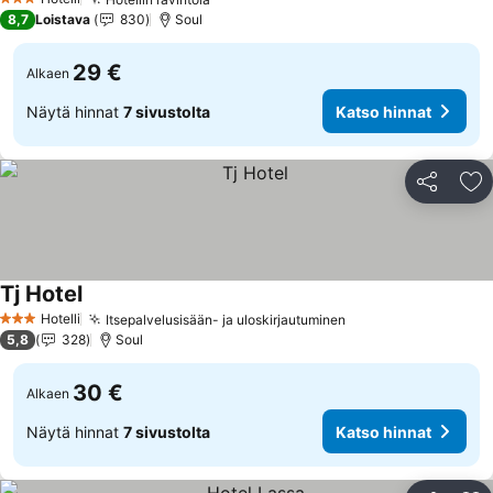
3 Tähtiluokitus
8,7
Loistava
830
Soul
29 €
Alkaen
Näytä hinnat
7 sivustolta
Katso hinnat
Jaa
Li
Tj Hotel
Hotelli
Itsepalvelusisään- ja uloskirjautuminen
3 Tähtiluokitus
5,8
328
Soul
30 €
Alkaen
Näytä hinnat
7 sivustolta
Katso hinnat