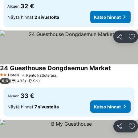
32 €
Alkaen
Näytä hinnat
2 sivustolta
Katso hinnat
Jaa
Li
24 Guesthouse Dongdaemun Market
Hotelli
Rento kattoterassi
2 Tähtiluokitus
6,6
433
Soul
33 €
Alkaen
Näytä hinnat
7 sivustolta
Katso hinnat
Jaa
Li