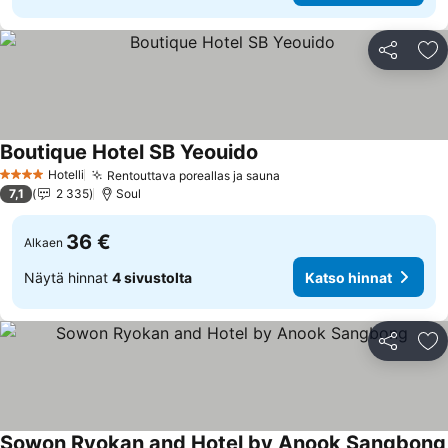
Jaa
Li
Boutique Hotel SB Yeouido
Hotelli
Rentouttava poreallas ja sauna
4 Tähtiluokitus
7,1
2 335
Soul
36 €
Alkaen
Näytä hinnat
4 sivustolta
Katso hinnat
Jaa
Li
Sowon Ryokan and Hotel by Anook Sangbong