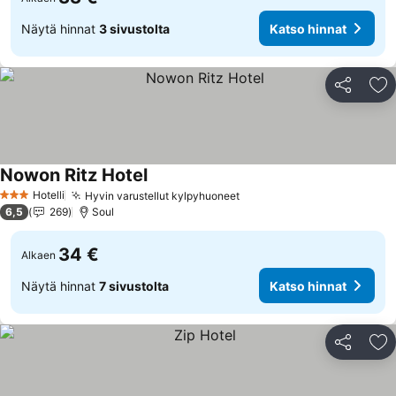
Näytä hinnat
3 sivustolta
Katso hinnat
Jaa
Li
Nowon Ritz Hotel
Hotelli
Hyvin varustellut kylpyhuoneet
3 Tähtiluokitus
6,5
269
Soul
34 €
Alkaen
Näytä hinnat
7 sivustolta
Katso hinnat
Jaa
Li