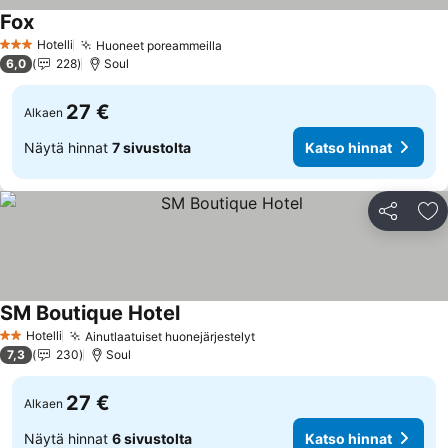
Fox
Hotelli
Huoneet poreammeilla
3 Tähtiluokitus
6,0
228
Soul
27 €
Alkaen
Näytä hinnat
7 sivustolta
Katso hinnat
Jaa
Li
SM Boutique Hotel
Hotelli
Ainutlaatuiset huonejärjestelyt
2 Tähtiluokitus
7,3
230
Soul
27 €
Alkaen
Näytä hinnat
6 sivustolta
Katso hinnat