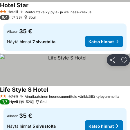
Hotel Star
Hotelli
Rentouttava kylpylä- ja wellness-keskus
2 Tähtiluokitus
6,4
38
Soul
35 €
Alkaen
Näytä hinnat
7 sivustolta
Katso hinnat
Jaa
Li
Life Style S Hotel
Hotelli
Ainutlaatuinen huonesuunnittelu värikkäillä kylpyammeilla
2 Tähtiluokitus
7,7
Hyvä
520
Soul
35 €
Alkaen
Näytä hinnat
5 sivustolta
Katso hinnat