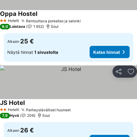
Oppa Hostel
Hotelli
Rentouttava poreallas ja salonki
2 Tähtiluokitus
9,0
Loistava
1 652
Soul
25 €
Alkaen
Näytä hinnat
1 sivustolta
Katso hinnat
Jaa
Li
JS Hotel
Hotelli
Perheystävälliset huoneet
2 Tähtiluokitus
7,9
Hyvä
206
Soul
26 €
Alkaen