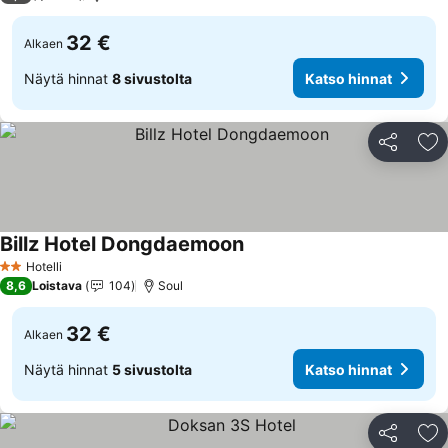
32 €
Alkaen
Näytä hinnat
8 sivustolta
Katso hinnat
Jaa
Li
Billz Hotel Dongdaemoon
Hotelli
2 Tähtiluokitus
8,6
Loistava
104
Soul
32 €
Alkaen
Näytä hinnat
5 sivustolta
Katso hinnat
Jaa
Li