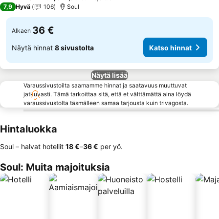
2 Tähtiluokitus
7,9
Hyvä
106
Soul
36 €
Alkaen
Näytä hinnat
8 sivustolta
Katso hinnat
Näytä lisää
Varaussivustoilta saamamme hinnat ja saatavuus muuttuvat
jatkuvasti. Tämä tarkoittaa sitä, että et välttämättä aina löydä
varaussivustolta täsmälleen samaa tarjousta kuin trivagosta.
Hintaluokka
Soul – halvat hotellit
‎18 €
–
‎36 €
per yö.
Soul: Muita majoituksia