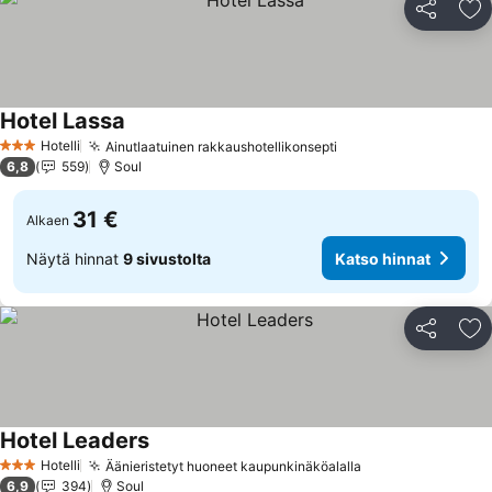
Jaa
Li
Hotel Lassa
Hotelli
Ainutlaatuinen rakkaushotellikonsepti
3 Tähtiluokitus
6,8
559
Soul
31 €
Alkaen
Näytä hinnat
9 sivustolta
Katso hinnat
Jaa
Li
Hotel Leaders
Hotelli
Äänieristetyt huoneet kaupunkinäköalalla
3 Tähtiluokitus
6,9
394
Soul