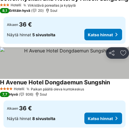
Hotelli
Virkistävä poreallas ja kylpylä
3 Tähtiluokitus
8,1
Erittäin hyvä
20
Soul
36 €
Alkaen
Näytä hinnat
5 sivustolta
Katso hinnat
Jaa
Li
H Avenue Hotel Dongdaemun Sungshin
Hotelli
Paikan päällä oleva kuntokeskus
4 Tähtiluokitus
7,7
Hyvä
936
Soul
36 €
Alkaen
Näytä hinnat
8 sivustolta
Katso hinnat