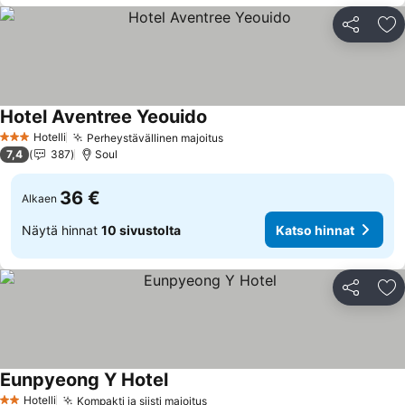
Jaa
Li
Hotel Aventree Yeouido
Hotelli
Perheystävällinen majoitus
3 Tähtiluokitus
7,4
387
Soul
36 €
Alkaen
Näytä hinnat
10 sivustolta
Katso hinnat
Jaa
Li
Eunpyeong Y Hotel
Hotelli
Kompakti ja siisti majoitus