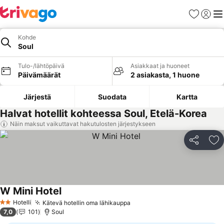
Suosikit
Kirjaud
Val
Kohde
Soul
Tulo-/lähtöpäivä
Asiakkaat ja huoneet
Päivämäärät
2 asiakasta, 1 huone
Järjestä
Suodata
Kartta
Halvat hotellit kohteessa Soul, Etelä-Korea
Näin maksut vaikuttavat hakutulosten järjestykseen
Jaa
Li
W Mini Hotel
Hotelli
Kätevä hotellin oma lähikauppa
2 Tähtiluokitus
7,0
101
Soul