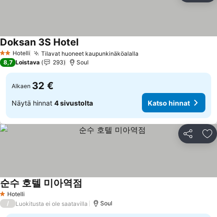
Doksan 3S Hotel
Hotelli
Tilavat huoneet kaupunkinäköalalla
2 Tähtiluokitus
8,7
Loistava
293
Soul
32 €
Alkaen
Näytä hinnat
4 sivustolta
Katso hinnat
Jaa
Li
순수 호텔 미아역점
Hotelli
1 Tähtiluokitus
/
Soul
Luokitusta ei ole saatavilla