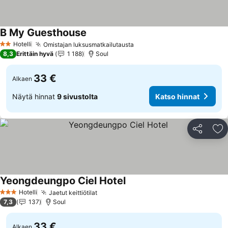
B My Guesthouse
Hotelli
Omistajan luksusmatkailutausta
2 Tähtiluokitus
8,3
Erittäin hyvä
1 188
Soul
33 €
Alkaen
Näytä hinnat
9 sivustolta
Katso hinnat
Jaa
Li
Yeongdeungpo Ciel Hotel
Hotelli
Jaetut keittiötilat
3 Tähtiluokitus
7,3
137
Soul
33 €
Alkaen