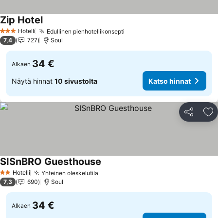
Zip Hotel
Hotelli
Edullinen pienhotellikonsepti
3 Tähtiluokitus
7,4
727
Soul
34 €
Alkaen
Näytä hinnat
10 sivustolta
Katso hinnat
Jaa
Li
SISnBRO Guesthouse
Hotelli
Yhteinen oleskelutila
2 Tähtiluokitus
7,3
690
Soul
34 €
Alkaen