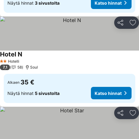
Näytä hinnat
3 sivustolta
Katso hinnat
Jaa
Li
Hotel N
Hotelli
2 Tähtiluokitus
7,1
58
Soul
35 €
Alkaen
Näytä hinnat
5 sivustolta
Katso hinnat
Jaa
Li