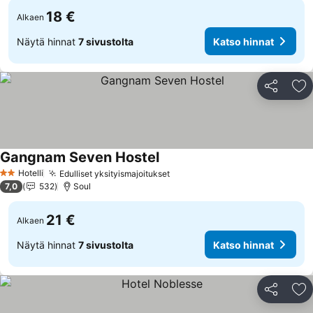
18 €
Alkaen
Näytä hinnat
7 sivustolta
Katso hinnat
Jaa
Li
Gangnam Seven Hostel
Hotelli
Edulliset yksityismajoitukset
2 Tähtiluokitus
7,0
532
Soul
21 €
Alkaen
Näytä hinnat
7 sivustolta
Katso hinnat
Jaa
Li