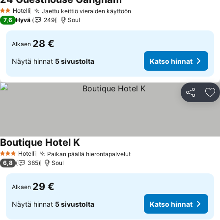
Hotelli
Jaettu keittiö vieraiden käyttöön
2 Tähtiluokitus
7,6
Hyvä
249
Soul
28 €
Alkaen
Näytä hinnat
5 sivustolta
Katso hinnat
Jaa
Li
Boutique Hotel K
Hotelli
Paikan päällä hierontapalvelut
3 Tähtiluokitus
6,8
365
Soul
29 €
Alkaen
Näytä hinnat
5 sivustolta
Katso hinnat