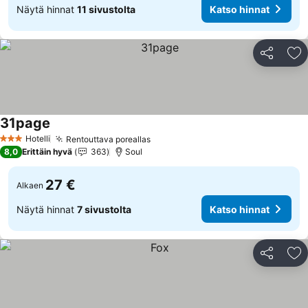
Näytä hinnat
11 sivustolta
Katso hinnat
Jaa
Li
31page
Hotelli
Rentouttava poreallas
3 Tähtiluokitus
8,0
Erittäin hyvä
363
Soul
27 €
Alkaen
Näytä hinnat
7 sivustolta
Katso hinnat
Jaa
Li