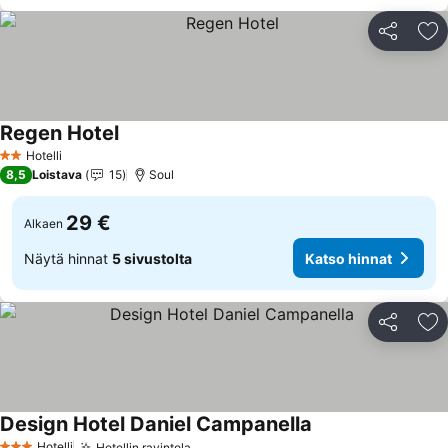
Jaa
Li
Regen Hotel
Hotelli
2 Tähtiluokitus
8,5
Loistava
15
Soul
29 €
Alkaen
Näytä hinnat
5 sivustolta
Katso hinnat
Jaa
Li
Design Hotel Daniel Campanella
Hotelli
Hotellin ravintola