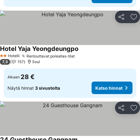
Jaa
Li
Hotel Yaja Yeongdeungpo
Hotelli
Rentouttavat poreallas-tilat
2 Tähtiluokitus
7,3
157
Soul
28 €
Alkaen
Näytä hinnat
3 sivustolta
Katso hinnat
Jaa
Li
24 Guesthouse Gangnam